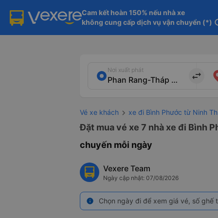
Cam kết hoàn 150% nếu nhà xe

không cung cấp dịch vụ vận chuyển (*)
in
Nơi xuất phát
import_export
Vé xe khách
xe đi Bình Phước từ Ninh T
Đặt mua vé xe 7 nhà xe đi Bình 
chuyến mỗi ngày
Vexere Team
Ngày cập nhật: 07/08/2026
Chọn ngày đi để xem giá vé, số ghế t
info