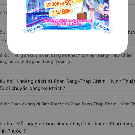
ả lời: Hiện tại có 4 nhà xe khai thác tuyến đường.
âu hỏi: Từ Phan Rang-Tháp Chàm - Ninh Thuận đi Bình Phướ
huyển bằng xe khách?
rả lời: Thời gian di chuyển bằng xe khách từ Phan Rang-Tháp Chàm 
ếng, nếu mật độ giao thông thuận lợi.
âu hỏi: Khoảng cách từ Phan Rang-Tháp Chàm - Ninh Thuận
ếu di chuyển bằng xe khách?
rả lời: Đoạn đường đi Bình Phước từ Phan Rang-Tháp Chàm - Ninh T
âu hỏi: Mỗi ngày có bao nhiêu chuyến xe khách Phan Rang
ình Phước ?