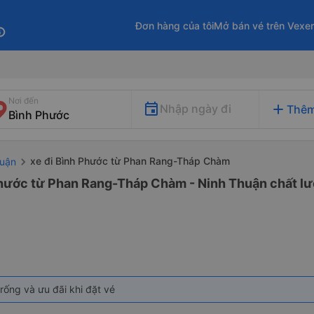
Đơn hàng của tôi
Mở bán vé trên Vexe
fo
Nơi đến
add
Nhập ngày đi
Thêm
xe đi Bình Phước từ Phan Rang-Tháp Chàm
huận
Phước từ Phan Rang-Tháp Chàm - Ninh Thuận chất lượ
rống và ưu đãi khi đặt vé