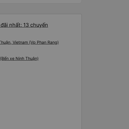
g rất nhiều. Nếu bạn chưa biết
ogle Maps hoạt động như thế
?&quot; Chuyện gì xảy ra với
30 và tôi đang nói về nó. ạn
đãi nhất: 13 chuyến
i nghĩ tài xế đã giúp tôi vì nhìn
ang nghĩ rằng sẽ rất nguy hiểm
n các bạn rất nhiều.
 Thuận, Vietnam (Vp Phan Rang)
 (Bến xe Ninh Thuận)