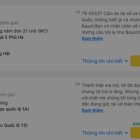
79-05527 Cảm ơn tài xế xe b
Quốc, không biết gì cả nhưn
đánh giá)
&quot;Bạn có chắc chắn sẽ 
ng nằm đơn 21 chỗ (WC)
những câu hỏi lạ như &quot;
ã 5 Phủ Hà
sạn của chúng tôi không?&q
Xem thêm
của mọi thứ. Vốn dĩ tôi đến
báo lúc đó nhưng tài xế bảo
g Hải
và thậm chí còn đón tôi tại 
keyboard_arrow_down
Thông tin chi tiết
buổi sáng. ngu ngốc đến mức 
tài xế không ở đó, tôi vẫn đ
nó chắc hẳn rất nguy hiểm..
buýt 79-05527 rất nhiều tài
Thành thật mà nói, tôi đã đ
không biết gì nhưng tài xế đ
chúng tôi hơi lo lắng. Nhưng
nh giá)
liên tục hỏi trên Google Ma
vời nhất mà chúng tôi từng t
hỏi những câu hỏi kỳ lạ, &q
hòng
đến đúng giờ, tài xế thân th
khách sạn của chúng tôi khô
ọc quốc lộ 1A)
vẫn hơi xóc, nhưng đó là đặ
Xem thêm
2h30 sáng nhưng lúc đó khô
ngồi thoải mái. Chúng tôi thự
ngủ thêm và đợi ở trạm xăn
KH
c Quốc lộ 13)
bằng xe limousine vào buổi sá
keyboard_arrow_down
vì tôi trông ngu ngốc quá.. 
Thông tin chi tiết
tài xế thì sẽ rất nguy hiểm..