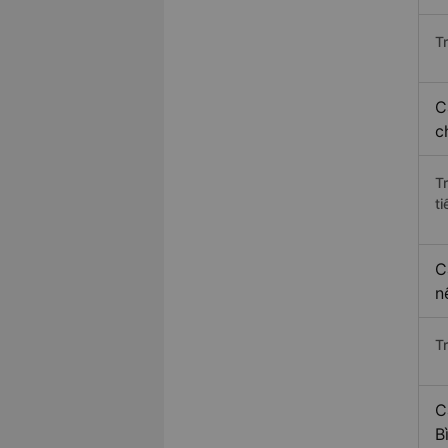
Tr
C
c
T
ti
C
n
T
C
B