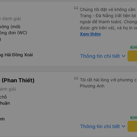
Chúng tôi đặt vé không cần
Trang - Đà Nẵng (rất tiện lợ
 đánh giá)
ngoài để thanh toán). Chúng
ường (mới)
được ghi trên vé), và họ in 
hòng đơn (WC)
tôi cũng quyết định mua vé ch
Xem thêm
g
vé trên ứng dụng cũng giống
buýt nhỏ đến điểm hẹn, sau
KH
Tôi khuyên bạn nên mang th
g Hải Đồng Xoài
keyboard_arrow_down
Thông tin chi tiết
mỏng, vì thỉnh thoảng trời kh
nhưng vẫn có sẵn. Cổng USB
tốt, và có giấy vệ sinh. Mọi 
từ Đà Nẵng (bến xe Đà Nẵng,
(Phan Thiết)
Tôi rất hài lòng với phương
loại xe buýt khác với ba hàng
Phương Anh
ánh giá)
nhưng vẫn khá thoải mái và 
đi 8-10 tiếng ngồi một chỗ.
chỗ
Trang và sau đó được đưa đ
Thuận
cũng vận chuyển hàng hóa tr
sẽ có những điểm dừng chân
KH
inh
công ty này và đặt chỗ ngồi
keyboard_arrow_down
Thông tin chi tiết