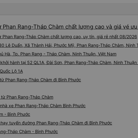
05527 Cảm ơn tài xế xe nhưn
cách thực hiện, hãy xem Go
nào, &quot;B Bạn bị sao vậy
bạn vậy?&quot; Bây giờ là 2:
ừ Phan Rang-Tháp Chàm chất lượng cao và giá vé ưu 
bằng xe bu lông Limousine. Tô
tôi quá ngu ngốc. Tôi vẫn đ
ừ Phan Rang-Tháp Chàm chất lượng cao, uy tín, giá rẻ nhất 08/2026
nếu không có tài xế... Cảm ơ
 230 Lê Duẩn, Xã Thành Hải, Phước Mỹ, Phan Rang-Tháp Chàm, Ninh
Phủ Hà, Tp. Phan Rang - Tháp Chàm, Ninh Thuận, Việt Nam
 khởi hành tại 52 QL1A, Đài Sơn, Phan Rang-Tháp Chàm, Ninh Thuận
 Quốc Lộ 1A
 từ Phan Rang-Tháp Chàm đi Bình Phước
ớc từ Phan Rang-Tháp Chàm
iá nhà xe Phan Rang-Tháp Chàm Bình Phước
m - Bình Phước
xe chạy tuyến đường Phan Rang-Tháp Chàm đi Bình Phước
Rang-Tháp Chàm - Bình Phước