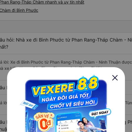
 Phan Rang-Tháp Chàm nhanh và uy tín nhất
 Chàm đi Bình Phước
âu hỏi: Nhà xe đi Bình Phước từ Phan Rang-Tháp Chàm - N
hất?
rả lời: Xe đi Bình Phước từ Phan Rang-Tháp Chàm - Ninh Thuận được 
hà xe Liên Hưng, Cúc Tùng, Phương Anh (Phan Thiết).
âu hỏi: Xe nào đi Bình Phước có giá rẻ nhất?
rả lời: Vé xe rẻ nhất có mức giá là 350.000 đồng của nhà xe Cúc Tùn
âu hỏi: Có bao nhiêu nhà xe đang khai thác tuyến đường 
huận - Bình Phước ?