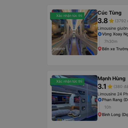
Cúc Tùng
Xác nhận tức thì
3.8
star
(3792 
Limousine giườ
Vòng Xoay Ng
7h30m
Bến xe Trườn
Mạnh Hùng
Xác nhận tức thì
3.1
star
(380 đá
Limousine 24 P
Phan Rang (D
10h
Bình Long (Dọ