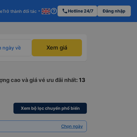
help_outline
phone
Hotline 24/7
Đăng nhập
re
Trở thành đối tác
arrow_drop_down
Xem giá
 ngày về
ng cao và giá vé ưu đãi nhất
: 13
Xem bộ lọc chuyến phổ biến
Chọn ngày