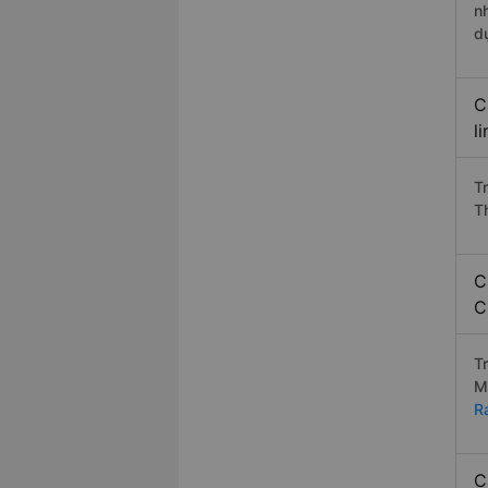
n
d
C
l
T
T
C
C
T
M
R
C