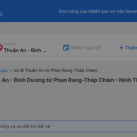
Đơn hàng của tôi
Mở bán vé trên Vexe
fo
Nơi đến
add
Nhập ngày đi
Thêm
xe đi Thuận An từ Phan Rang-Tháp Chàm
huận
n An - Bình Dương từ Phan Rang-Tháp Chàm - Ninh T
rống và ưu đãi khi đặt vé