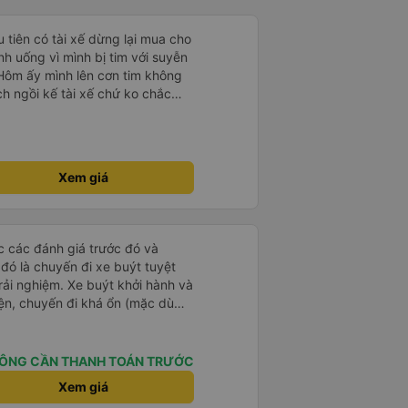
 hành khách dễ dàng sử dụng.
à xe trong tương lai!
u tiên có tài xế dừng lại mua cho
h uống vì mình bị tim với suyễn
Hôm ấy mình lên cơn tim không
h ngồi kế tài xế chứ ko chắc
ì nhường chỗ cho mình ngồi còn
mua trà gừng uống huhuhu ! Rất
nh Khải và
 50F 022.81 chiều về từ Dalat về
Xem giá
0:30 tối nha. Mình hỏi cả gia
do mình thức
chặng đường tài xế chạy rất cẩn
 căng thẳng lắm mà xe mình chạy
ọc các đánh giá trước đó và
ậm rãi hơn mấy xe khác nhiều !
 đó là chuyến đi xe buýt tuyệt
g đường mà ok hết sức ! Xe
rải nghiệm. Xe buýt khởi hành và
hút nào. Qua mỗi trạm tài xế
iện, chuyến đi khá ổn (mặc dù
t nha! Có tâm hết sức chời ơi! Xe
c trưng của Việt Nam ^^), và chỗ
nh
c sự rất hài lòng.
chú Tánh nhe ! Mong hai người
ÔNG CẦN THANH TOÁN TRƯỚC
n ủng hộ
Xem giá
a, xe chú còn dán hello kitty