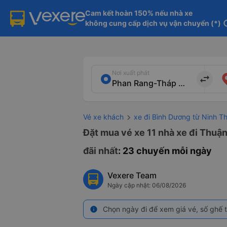
Cam kết hoàn 150% nếu nhà xe

không cung cấp dịch vụ vận chuyển (*)
in
Nơi xuất phát
import_export
Vé xe khách
xe đi Bình Dương từ Ninh T
Đặt mua vé xe 11 nhà xe đi Thuậ
đãi nhất
: 23 chuyến mỗi ngày
Vexere Team
Ngày cập nhật: 06/08/2026
Chọn ngày đi để xem giá vé, số ghế t
info