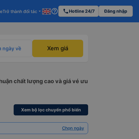
help_outline
phone
Hotline 24/7
Đăng nhập
re
Trở thành đối tác
arrow_drop_down
Xem giá
 ngày về
huận chất lượng cao và giá vé ưu
Xem bộ lọc chuyến phổ biến
Chọn ngày