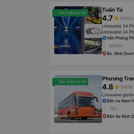
Tuấn Tú
Xác nhận tức thì
4.7
star
(3563 
Limousine 34 P
Limousine 24 P
Văn Phòng P
6h30m
Bx. Bình Dươ
Phương Tra
Xác nhận tức thì
4.8
star
(3978 
Limousine giườ
Bến xe Nam N
10h
Bến Xe Bình 