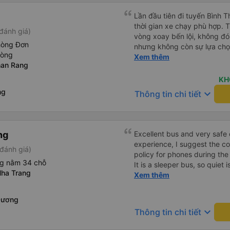
Lần đầu tiên đi tuyến Bình 
thời gian xe chạy phù hợp. 
đánh giá)
vòng xoay bến lội, không đó
hòng Đơn
nhưng không còn sự lựa chọ
hòng
chạy đúng giờ, lệch có vài ph
Xem thêm
han Rang
trả khách tận nơi. Xe sạch s
nắp, nên hơi lạnh cứ phà phà
KH
lại nếu có dịp.
ng
keyboard_arrow_down
Thông tin chi tiết
ng
Excellent bus and very safe 
experience, I suggest the 
đánh giá)
policy for phones during the
ng nằm 34 chỗ
It is a sleeper bus, so quiet 
ha Trang
Wi-Fi password clearly insid
Xem thêm
would definitely ride with them again! --------
lượng tốt và tài xế lái xe rấ
Dương
hơn, tôi góp ý nhà xe nên có
keyboard_arrow_down
Thông tin chi tiết
lặng (tắt âm thanh điện tho
phiền hành khách khác ngủ.