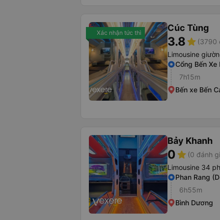
Cúc Tùng
Xác nhận tức thì
3.8
star
(3790 
Limousine giườ
Cổng Bến Xe
7h15m
Bến xe Bến C
Bảy Khanh
0
star
(0 đánh g
Limousine 34 ph
Phan Rang (D
6h55m
Bình Dương