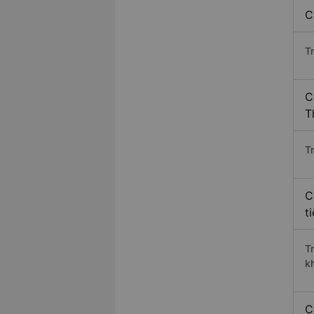
C
T
C
T
Tr
C
t
T
k
C