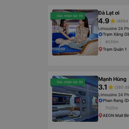
Đà Lạt ơi
Xác nhận tức thì
4.9
star
(4694 
Limousine 24 P
Trạm Xăng Dầ
4h30m
Trạm Quận 1
Mạnh Hùng
Xác nhận tức thì
3.1
star
(380 đá
Limousine 24 P
Phan Rang (D
7h25m
AEON Mall Bì