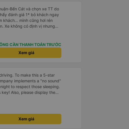
Thuận-Bến Cát và chọn xe TT do
Thấy đánh giá 1* bỏ khách ngay
n khách... mình cũng hơi rén
n. Xe không có định vị nhưng
út. Tài xế, phụ xe thân thiện,
ẽ, hiện đại có điều máy lạnh mất
. Điểm 10 cho chất lượng. Sẽ đi
ÔNG CẦN THANH TOÁN TRƯỚC
Xem giá
driving. To make this a 5-star
company implements a "no sound"
 night to respect those sleeping.
is key! Also, please display the
e the cabin for convenience. I
------ ​ Xe chất
t an toàn. Để dịch vụ hoàn hảo
 quy định rõ ràng về việc giữ im
Xem giá
ại) vào ban đêm để tránh làm
 Ngoài ra, nhà xe nên dán sẵn