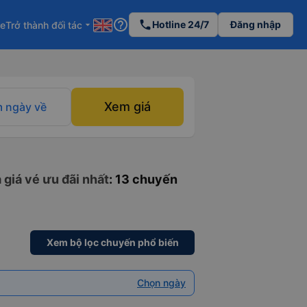
help_outline
phone
Hotline 24/7
Đăng nhập
re
Trở thành đối tác
arrow_drop_down
Xem giá
 ngày về
 giá vé ưu đãi nhất
: 13 chuyến
Xem bộ lọc chuyến phổ biến
Chọn ngày