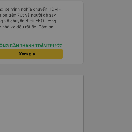
ãng xe minh nghĩa chuyến HCM -
g bà trên 70t và người dễ say
ng về chuyến đi từ chất lượng
iên nhà xe đều rất ổn. Cảm ơn
ho mình hãng xe giữa một rừng
t mà mình chốt book Minh Nghĩa,
ười trải nghiệm, đi 5-6 tiếng
ÔNG CẦN THANH TOÁN TRƯỚC
 mỏi gì cả
Xem giá