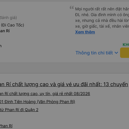
Mọi người rất rất nên đặt h
ĐL nhé. Gia đình mình có ôn
đánh giá)
xe, nhưng cả nhà đều hài lò
 (Đi Cao Tốc)
xe, giờ giấc, tài xế, nhân v
an Rí
Thread City đã giới thiệu c
Xem thêm
các hãng xe chỉ vì 1 cái cm
thật sự rất recommend mọi ng
KH
h
mà cả nhà khoẻ re ko ai mệt
keyboard_arrow_down
Thông tin chi tiết
n Rí chất lượng cao và giá vé ưu đãi nhất: 13 chuyến
 Rí chất lượng cao, uy tín, giá rẻ nhất 08/2026
 01 Đinh Tiên Hoàng (Văn Phòng Phan Rí)
từ Phan Rí đi Quận 2
Phan Rí