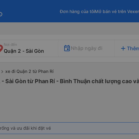
Đơn hàng của tôi
Mở bán vé trên Vexe
fo
Nơi đến
add
Nhập ngày đi
Thêm
xe đi Quận 2 từ Phan Rí
 - Sài Gòn từ Phan Rí - Bình Thuận chất lượng cao và
rống và ưu đãi khi đặt vé