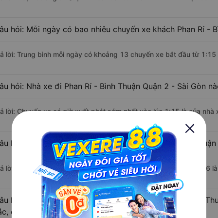
âu hỏi: Mỗi ngày có bao nhiêu chuyến xe khách Phan Rí - B
rả lời: Trung bình mỗi ngày có khoảng 13 chuyến xe bắt đầu từ 1:15
âu hỏi: Nhà xe đi Phan Rí - Bình Thuận Quận 2 - Sài Gòn n
rả lời: Chuyến xe có giờ xuất phát sớm nhất vào lúc 1:15 là của nhà
âu hỏi: Nhà xe đi Quận 2 - Sài Gòn từ Phan Rí - Bình Thuận
rả lời: Chuyến xe có giờ xuất phát trễ (muộn) nhất là vào lúc 16:16 l
âu hỏi: Review xe đi Quận 2 - Sài Gòn từ Phan Rí - Bình Th
ắc, cao cấp nhất?