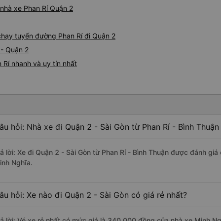
á nhà xe Phan Rí Quận 2
 chạy tuyến đường Phan Rí đi Quận 2
 - Quận 2
 Rí nhanh và uy tín nhất
âu hỏi: Nhà xe đi Quận 2 - Sài Gòn từ Phan Rí - Bình Thuận
rả lời: Xe đi Quận 2 - Sài Gòn từ Phan Rí - Bình Thuận được đánh giá
inh Nghĩa.
âu hỏi: Xe nào đi Quận 2 - Sài Gòn có giá rẻ nhất?
rả lời: Vé xe rẻ nhất có mức giá là 340.000 đồng của nhà xe Minh Ng