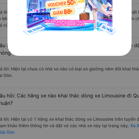
rả lời: Những hãng xe đi Phan Rí - Bình Thuận Quận 2 - Sài Gòn chất 
e Minh Nghĩa đi Quận 2 - Sài Gòn từ Phan Rí - Bình Thuận với điểm 
iá của khách hàng).
âu hỏi: Có loại xe Phan Rí - Bình Thuận Quận 2 - Sài Gòn d
hòng đôi không?
rả lời: Hiện tại chưa có nhà xe nào có loại xe giường nằm đôi khai th
ài Gòn.
âu hỏi: Các hãng xe nào khai thác dòng xe Limousine đi Quậ
huận?
rả lời: Hiện tại có 1 hãng xe khai thác dòng xe Limousine trên tuyến
ham khảo thêm thông tin và đặt vé các nhà xe này tại trang này:
Xe l
 Sài Gòn