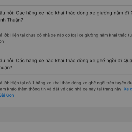
âu hỏi: Các hãng xe nào khai thác dòng xe giường nằm đi Q
ình Thuận?
rả lời: Hiện tại chưa có nhà xe nào có loại xe giường nằm khai thác t
òn
âu hỏi: Các hãng xe nào khai thác dòng xe ghế ngồi đi Quận
huận?
rả lời: Hiện tại có 1 hãng xe khai thác dòng xe ghế ngồi trên tuyến 
ham khảo thêm thông tin và đặt vé các nhà xe này tại trang này:
Xe g
 Sài Gòn