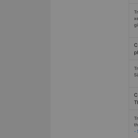
T
x
g
C
p
T
S
C
T
T
t
-