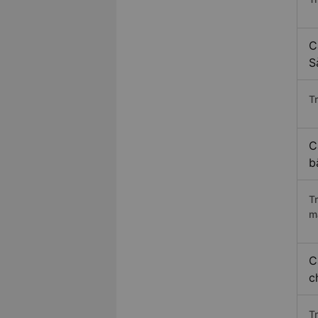
C
S
Tr
C
b
T
m
C
c
T