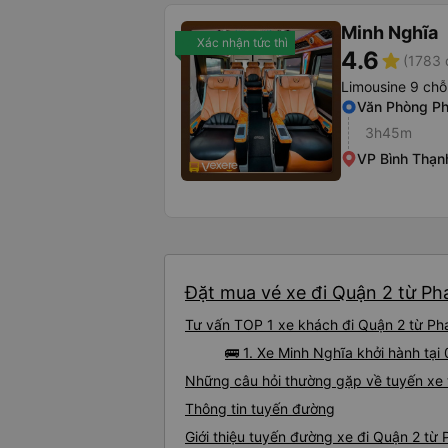
Minh Nghĩa
Xác nhận tức thì
4.6
star
(1783 
Limousine 9 chỗ
Văn Phòng Ph
3h45m
VP Bình Thạn
Đặt mua vé xe đi Quận 2 từ Pha
Tư vấn TOP 1 xe khách đi Quận 2 từ Phan
🚌 1. Xe Minh Nghĩa khởi hành tại
Những câu hỏi thường gặp về tuyến xe 
Thông tin tuyến đường
Giới thiệu tuyến đường xe đi Quận 2 từ 