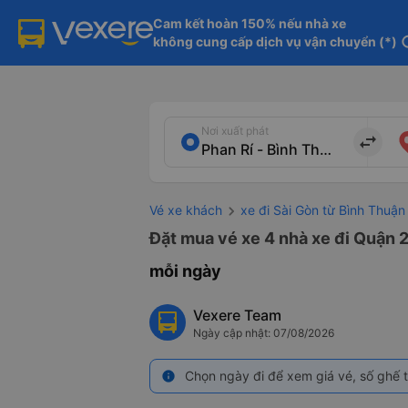
Cam kết hoàn 150% nếu nhà xe

không cung cấp dịch vụ vận chuyển (*)
in
Nơi xuất phát
import_export
Vé xe khách
xe đi Sài Gòn từ Bình Thuận
Đặt mua vé xe 4 nhà xe đi Quận 2
mỗi ngày
Vexere Team
Ngày cập nhật: 07/08/2026
Chọn ngày đi để xem giá vé, số ghế t
info