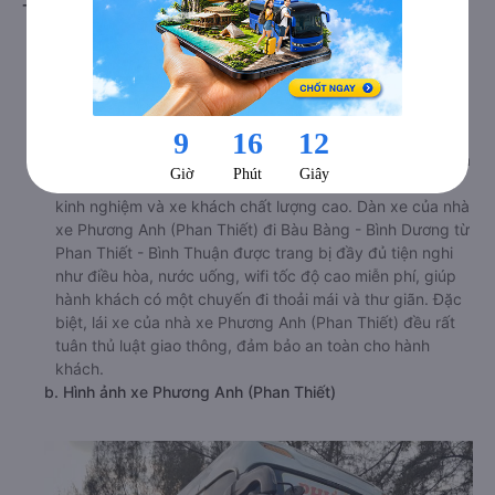
Từ Văn Tư, P.Phú Trinh (Bến xe Bắc Phan Thiết)
a. Giới thiệu xe Phương Anh (Phan Thiết)
Nhà xe Phương Anh (Phan Thiết) là một trong những nhà
xe uy tín hàng đầu chuyên cung cấp dịch vụ vận chuyển
hành khách từ Phan Thiết - Bình Thuận đi Bàu Bàng -
Bình Dương. Nhà xe được nhiều khách hàng tin tưởng lựa
chọn bởi đội ngũ nhân viên tư vấn nhiệt tình, tài xế giàu
kinh nghiệm và xe khách chất lượng cao. Dàn xe của nhà
xe Phương Anh (Phan Thiết) đi Bàu Bàng - Bình Dương từ
Phan Thiết - Bình Thuận được trang bị đầy đủ tiện nghi
như điều hòa, nước uống, wifi tốc độ cao miễn phí, giúp
hành khách có một chuyến đi thoải mái và thư giãn. Đặc
biệt, lái xe của nhà xe Phương Anh (Phan Thiết) đều rất
tuân thủ luật giao thông, đảm bảo an toàn cho hành
khách.
b. Hình ảnh xe Phương Anh (Phan Thiết)