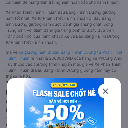
cải thiện để mang đến trải nghiệm hoàn hảo cho hành khách.
Xe Phan Thiết - Bình Thuận Bàu Bàng - Bình Dương giường
nằm tốt nhất: Xe từ Phan Thiết - Bình Thuận đi Bàu Bàng -
Bình Dương giường nằm được đánh giá chung chất lượng
Trung bình với điểm đánh giá trung bình từ 3.2/5 dựa trên
1047 phản hồi của hành khách Xe về Bàu Bàng - Bình Dương
từ Phan Thiết - Bình Thuận.
Giá vé
xe giường nằm đi Bàu Bàng - Bình Dương từ Phan Thiết
- Bình Thuận
rẻ nhất là 260000VND của hãng xe Phương Anh.
Tùy thuộc vào chương trình khuyến mãi, giá vé Xe Phan Thiết
- Bình Thuận đi Bàu Bàng - Bình Dương giường nằm này có
thể sẽ rẻ hơn.
Tư vấn TOP 4 xe khách đi Bàu Bàng -
Bình Dương từ Phan Thiết - Bình Thuận
chất lượng cao, uy tín, giá rẻ nhất
08/2026
null
🚌 1. Xe Phương Anh (Phan Thiết) khởi hành tại Số 2