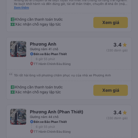
Nhưng đó là chuyến đi xe buýt tuyệt vời nhất mà chúng tôi từng trải nghiệm.
Xe buýt khởi hành và đến đúng giờ, tài xế thân thiện, chuyến đi khá ổn (mặc
dù vẫn hơi xóc, nhưng đó là đặc trưng của Việt Nam ^^), và chỗ ngồi thoải
Xem thêm
mái. Chúng tôi thực sự rất hài lòng.
Không cần thanh toán trước
Xem giá
Xác nhận chỗ ngay lập tức
Phương Anh
3.4
Giường nằm 41 chỗ
(330 đánh giá)
Bến xe Bắc Phan Thiết
6 giờ 55 phút
TT Hành Chính Bàu Bàng
Tôi rất hài lòng với phương châm phục vụ của nhà xe Phương Anh
Không cần thanh toán trước
Xem giá
Xác nhận chỗ ngay lập tức
Phương Anh (Phan Thiết)
3.4
Giường nằm 44 chỗ
(330 đánh giá)
Bến xe Bắc Phan Thiết
6 giờ 55 phút
TT Hành Chính Bàu Bàng