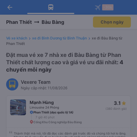
arrow_back
Tải app Vexere ngay!
Tải app Vexere
-30k
Mở app
Mở app
Nhận ưu đãi thành viên độc
-30k/ghế khi đặt vé máy bay qua
quyền
app
Phan Thiết
Bàu Bàng
Chọn ngày
Vé xe khách
xe đi Bình Dương từ Bình Thuận
xe đi Bàu Bàng từ
Phan Thiết
Đặt mua vé xe 7 nhà xe đi Bàu Bàng từ Phan
Thiết chất lượng cao và giá vé ưu đãi nhất
: 4
chuyến mỗi ngày
Vexere Team
Ngày cập nhật: 11/08/2026
Mạnh Hùng
3.1
Limousine 24 Phòng
(380 đánh giá)
Phan Thiết (dọc quốc lộ 1A)
7 giờ 40 phút
Cổng Khu Công nghiệp Bàu Bàng
Thành thật mà nói, tôi đã đọc các đánh giá trước đó và chúng tôi hơi lo lắng.