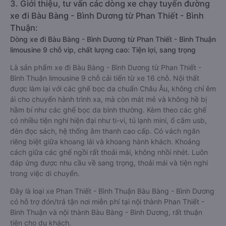
3. Giới thiệu, tư vấn các dòng xe chạy tuyến đường
xe đi Bàu Bàng - Bình Dương từ Phan Thiết - Bình
Thuận:
Dòng xe đi Bàu Bàng - Bình Dương từ Phan Thiết - Bình Thuận
limousine 9 chỗ vip, chất lượng cao: Tiện lợi, sang trọng
Là sản phẩm xe đi Bàu Bàng - Bình Dương từ Phan Thiết -
Bình Thuận limousine 9 chỗ cải tiến từ xe 16 chỗ. Nội thất
được làm lại với các ghế bọc da chuẩn Châu Âu, không chỉ êm
ái cho chuyến hành trình xa, mà còn mát mẻ và không hề bị
hầm bí như các ghế bọc da bình thường. Kèm theo các ghế
có nhiều tiện nghi hiện đại như ti-vi, tủ lạnh mini, ổ cắm usb,
đèn đọc sách, hệ thống âm thanh cao cấp. Có vách ngăn
riêng biệt giữa khoang lái và khoang hành khách. Khoảng
cách giữa các ghế ngồi rất thoải mái, không nhồi nhét. Luôn
đáp ứng được nhu cầu về sang trọng, thoải mái và tiện nghi
trong việc di chuyển.
Đây là loại xe Phan Thiết - Bình Thuận Bàu Bàng - Bình Dương
có hỗ trợ đón/trả tận nơi miễn phí tại nội thành Phan Thiết -
Bình Thuận và nội thành Bàu Bàng - Bình Dương, rất thuận
tiện cho du khách.