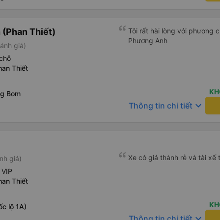
(Phan Thiết)
Tôi rất hài lòng với phương
Phương Anh
ánh giá)
chỗ
han Thiết
KH
ng Bom
keyboard_arrow_down
Thông tin chi tiết
Xe có giá thành rẻ và tài xế 
nh giá)
 VIP
han Thiết
KH
c lộ 1A)
keyboard_arrow_down
Thông tin chi tiết