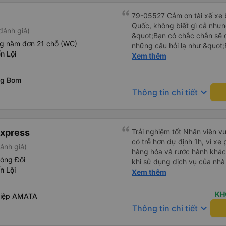
79-05527 Cảm ơn tài xế xe b
Quốc, không biết gì cả nhưn
đánh giá)
&quot;Bạn có chắc chắn sẽ 
ng nằm đơn 21 chỗ (WC)
những câu hỏi lạ như &quot;
n Lội
sạn của chúng tôi không?&q
Xem thêm
của mọi thứ. Vốn dĩ tôi đến
báo lúc đó nhưng tài xế bảo
ng Bom
và thậm chí còn đón tôi tại 
keyboard_arrow_down
Thông tin chi tiết
buổi sáng. ngu ngốc đến mức 
tài xế không ở đó, tôi vẫn đ
nó chắc hẳn rất nguy hiểm..
buýt 79-05527 rất nhiều tài
Express
Trải nghiệm tốt Nhân viên vu
không biết gì nhưng tài xế đ
có trễ hơn dự định 1h, vì xe
ánh giá)
liên tục hỏi trên Google Ma
hàng hóa và rước hành khách
hỏi những câu hỏi kỳ lạ, &q
hòng Đôi
khi sử dụng dịch vụ của nhà 
khách sạn của chúng tôi khô
n Lội
thiệu cho người thân sử dụn
Xem thêm
2h30 sáng nhưng lúc đó khô
ngủ thêm và đợi ở trạm xăn
KH
hiệp AMATA
bằng xe limousine vào buổi sá
keyboard_arrow_down
vì tôi trông ngu ngốc quá.. 
Thông tin chi tiết
tài xế thì sẽ rất nguy hiểm..