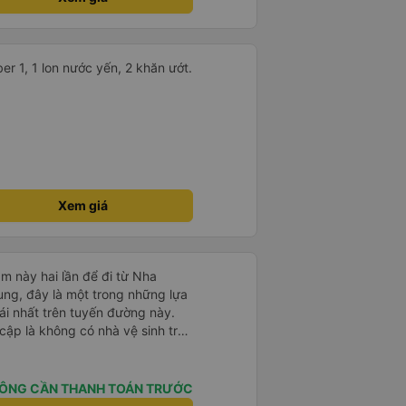
 1, 1 lon nước yến, 2 khăn ướt.
Xem giá
m này hai lần để đi từ Nha
ng, đây là một trong những lựa
i nhất trên tuyến đường này.
cập là không có nhà vệ sinh trên
chịu trên một hành trình dài
có các điểm dừng thường xuyên,
. Chuyến đi gần đây nhất của tôi
ÔNG CẦN THANH TOÁN TRƯỚC
e bị chậm khoảng một tiếng,