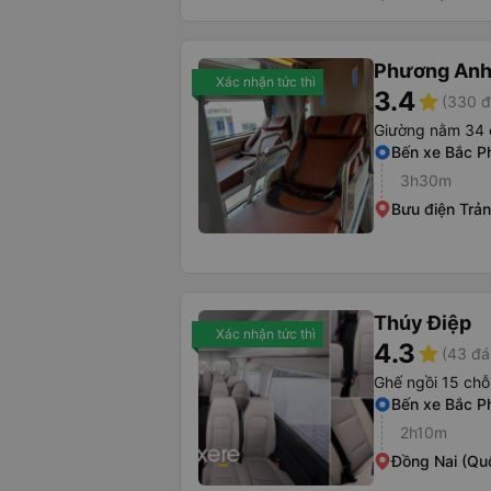
Phương Anh 
Xác nhận tức thì
3.4
star
(330 đ
Giường nằm 34 
Bến xe Bắc P
3h30m
Bưu điện Trả
Thúy Điệp
Xác nhận tức thì
4.3
star
(43 đá
Ghế ngồi 15 chỗ
Bến xe Bắc P
2h10m
Đồng Nai (Quố