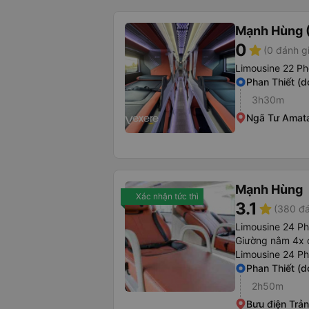
Mạnh Hùng (
0
star
(0 đánh g
Limousine 22 Ph
Phan Thiết (d
3h30m
Ngã Tư Amat
Mạnh Hùng
Xác nhận tức thì
3.1
star
(380 đá
Limousine 24 P
Giường nằm 4x 
Limousine 24 P
Phan Thiết (d
2h50m
Bưu điện Trả