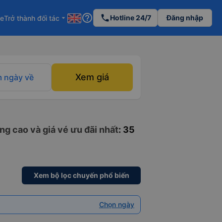
help_outline
phone
Hotline 24/7
Đăng nhập
re
Trở thành đối tác
arrow_drop_down
Xem giá
 ngày về
ng cao và giá vé ưu đãi nhất
: 35
Xem bộ lọc chuyến phổ biến
Chọn ngày