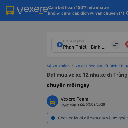
Cam kết hoàn 150% nếu nhà xe

không cung cấp dịch vụ vận chuyển (*)
in
Nơi xuất phát
import_export
Vé xe khách
xe đi Đồng Nai từ Bình Thu
Đặt mua vé xe 12 nhà xe đi Trảng
chuyến mỗi ngày
Vexere Team
Ngày cập nhật: 08/08/2026
Chọn ngày đi để xem giá vé, số ghế t
info