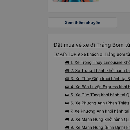
Xem thêm chuyến
Đặt mua vé xe đi Trảng Bom từ
Tư vấn TOP 9 xe khách đi Trảng Bom từ 
🚌 1. Xe Trọng Thủy Limousine kh
🚌 2. Xe Trung Thành khởi hành t
🚌 3. Xe Thúy Điệp khởi hành tại B
🚌 4. Xe Bốn Luyện Express khởi 
🚌 5. Xe Cúc Tùng khởi hành tại Q
🚌 6. Xe Phương Anh (Phan Thiết) 
🚌 7. Xe Phương Anh khởi hành tại
🚌 8. Xe Mạnh Hùng khởi hành tại
🚌 9. Xe Mạnh Hùng (Bình Định) kh