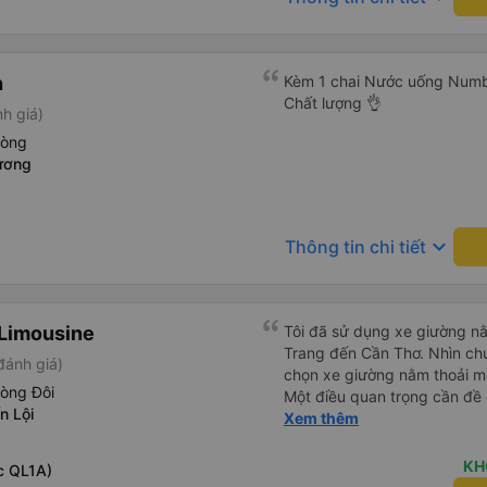
h
Kèm 1 chai Nước uống Number
Chất lượng 👌
h giá)
hòng
ương
keyboard_arrow_down
Thông tin chi tiết
Limousine
Tôi đã sử dụng xe giường nằ
Trang đến Cần Thơ. Nhìn chu
đánh giá)
chọn xe giường nằm thoải má
hòng Đôi
Một điều quan trọng cần đề 
n Lội
xe, điều này có thể gây khó 
Xem thêm
xuyên đêm. Tuy nhiên, khi 
chuyến đi vẫn khá thoải mái
KH
c QL1A)
(hôm qua) rất tốt. Mặc dù x