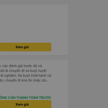
g rất nhiều. Nếu bạn chưa biết
ogle Maps hoạt động như thế
?&quot; Chuyện gì xảy ra với
30 và tôi đang nói về nó. ạn
i nghĩ tài xế đã giúp tôi vì nhìn
ang nghĩ rằng sẽ rất nguy hiểm
n các bạn rất nhiều.
Xem giá
ọc các đánh giá trước đó và
 đó là chuyến đi xe buýt tuyệt
rải nghiệm. Xe buýt khởi hành và
iện, chuyến đi khá ổn (mặc dù
c trưng của Việt Nam ^^), và chỗ
c sự rất hài lòng.
ÔNG CẦN THANH TOÁN TRƯỚC
Xem giá