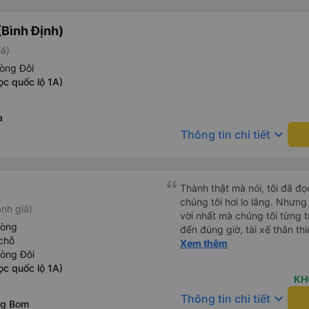
05527 Cảm ơn tài xế xe nhưn
cách thực hiện, hãy xem Go
Bình Định)
nào, &quot;B Bạn bị sao vậy
bạn vậy?&quot; Bây giờ là 2:
iá)
bằng xe bu lông Limousine. Tô
òng Đôi
tôi quá ngu ngốc. Tôi vẫn đ
ọc quốc lộ 1A)
nếu không có tài xế... Cảm ơ
a
keyboard_arrow_down
Thông tin chi tiết
Thành thật mà nói, tôi đã đ
chúng tôi hơi lo lắng. Nhưng
nh giá)
vời nhất mà chúng tôi từng t
hòng
đến đúng giờ, tài xế thân th
chỗ
vẫn hơi xóc, nhưng đó là đặ
Xem thêm
hòng Đôi
ngồi thoải mái. Chúng tôi thự
ọc quốc lộ 1A)
KH
keyboard_arrow_down
Thông tin chi tiết
ng Bom