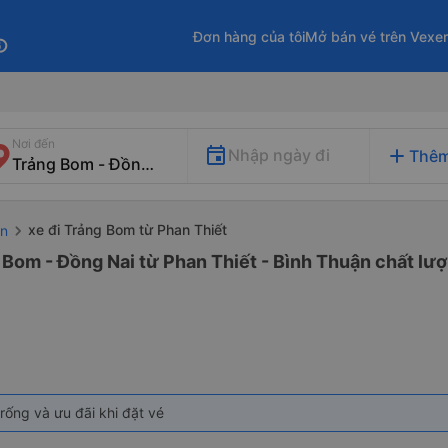
Đơn hàng của tôi
Mở bán vé trên Vexe
fo
Nơi đến
add
Nhập ngày đi
Thêm
xe đi Trảng Bom từ Phan Thiết
ận
 Bom - Đồng Nai từ Phan Thiết - Bình Thuận chất lượ
rống và ưu đãi khi đặt vé