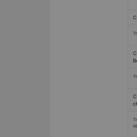
C
T
C
B
Tr
C
c
T
ti