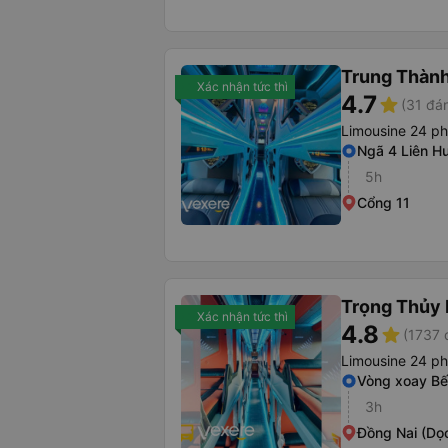
Trung Thàn
Xác nhận tức thì
4.7
star
(31 đán
Limousine 24 p
Ngã 4 Liên H
5h
Cổng 11
Trọng Thủy 
Xác nhận tức thì
4.8
star
(1737 
Limousine 24 p
Vòng xoay Bế
3h
Đồng Nai (Dọ