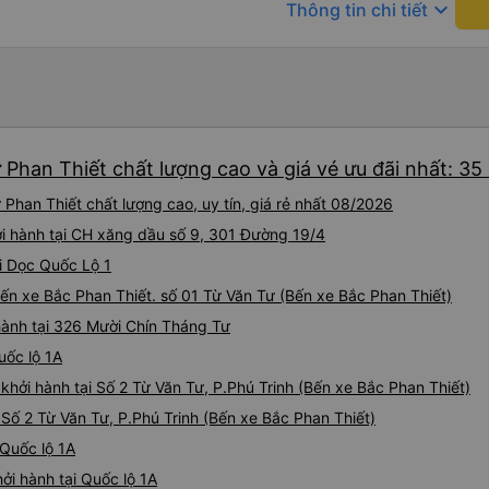
keyboard_arrow_down
Thông tin chi tiết
nhưng công ty đã thông báo 
gặp vấn đề gì. Xe khá thoải 
tài xế lịch sự và thân thiện
khoảng 4:00 sáng và 9:00 sá
hơn nhiều. Tại điểm dừng cu
cấp bàn chải đánh răng, đó l
chuyến đi trước của tôi vào
 Phan Thiết chất lượng cao và giá vé ưu đãi nhất: 35
nghỉ đêm nào cho đến khoản
chịu. Có vẻ như lịch trình ph
Phan Thiết chất lượng cao, uy tín, giá rẻ nhất 08/2026
hy vọng các điểm dừng sẽ đ
ởi hành tại CH xăng dầu số 9, 301 Đường 19/4
tương lai. Nhìn chung, tôi hà
dịch vụ xe buýt giường nằm
ại Dọc Quốc Lộ 1
chuyến công tác, vì đây vẫn
ến xe Bắc Phan Thiết. số 01 Từ Văn Tư (Bến xe Bắc Phan Thiết)
buýt giường nằm thoải mái n
thực sự hy vọng rằng trong t
hành tại 326 Mười Chín Tháng Tư
thường xuyên theo lịch trình, 
uốc lộ 1A
tuyến đường này một lần nữa
khởi hành tại Số 2 Từ Văn Tư, P.Phú Trinh (Bến xe Bắc Phan Thiết)
 Số 2 Từ Văn Tư, P.Phú Trinh (Bến xe Bắc Phan Thiết)
 Quốc lộ 1A
ởi hành tại Quốc lộ 1A