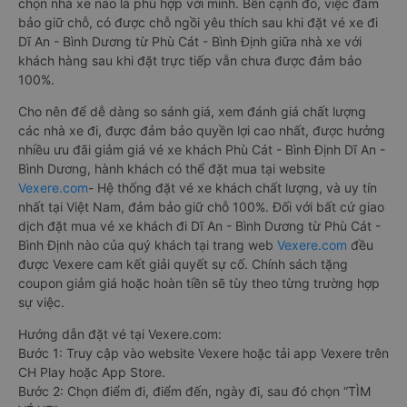
Việc có rất nhiều nhà xe Phù Cát - Bình Định Dĩ An - Bình
Dương giúp cho du khách có đa dạng sự lựa chọn. Đây cũng
có thể là một điều bất lợi làm cho hàng khách không biết nên
chọn nhà xe nào là phù hợp với mình. Bên cạnh đó, việc đảm
bảo giữ chỗ, có được chỗ ngồi yêu thích sau khi đặt vé xe đi
Dĩ An - Bình Dương từ Phù Cát - Bình Định giữa nhà xe với
khách hàng sau khi đặt trực tiếp vẫn chưa được đảm bảo
100%.
Cho nên để dễ dàng so sánh giá, xem đánh giá chất lượng
các nhà xe đi, được đảm bảo quyền lợi cao nhất, được hưởng
nhiều ưu đãi giảm giá vé xe khách Phù Cát - Bình Định Dĩ An -
Bình Dương, hành khách có thể đặt mua tại website
Vexere.com
- Hệ thống đặt vé xe khách chất lượng, và uy tín
nhất tại Việt Nam, đảm bảo giữ chỗ 100%. Đối với bất cứ giao
dịch đặt mua vé xe khách đi Dĩ An - Bình Dương từ Phù Cát -
Bình Định nào của quý khách tại trang web
Vexere.com
đều
được Vexere cam kết giải quyết sự cố. Chính sách tặng
coupon giảm giá hoặc hoàn tiền sẽ tùy theo từng trường hợp
sự việc.
Hướng dẫn đặt vé tại Vexere.com: