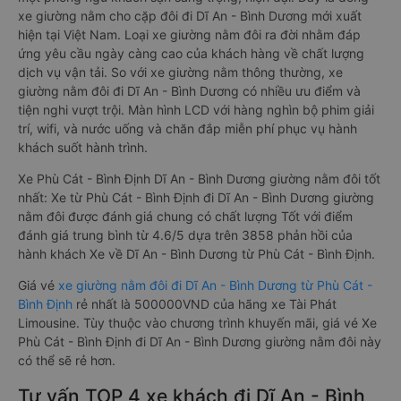
Xe khách đi Dĩ An - Bình Dương từ Phù Cát - Bình Định giường
nằm đôi là loại xe đặc biệt. Với mỗi giường được thiết kế như
một phòng ngủ khách sạn sang trọng, hiện đại. Đây là dòng
xe giường nằm cho cặp đôi đi Dĩ An - Bình Dương mới xuất
hiện tại Việt Nam. Loại xe giường nằm đôi ra đời nhằm đáp
ứng yêu cầu ngày càng cao của khách hàng về chất lượng
dịch vụ vận tải. So với xe giường nằm thông thường, xe
giường nằm đôi đi Dĩ An - Bình Dương có nhiều ưu điểm và
tiện nghi vượt trội. Màn hình LCD với hàng nghìn bộ phim giải
trí, wifi, và nước uống và chăn đắp miễn phí phục vụ hành
khách suốt hành trình.
Xe Phù Cát - Bình Định Dĩ An - Bình Dương giường nằm đôi tốt
nhất: Xe từ Phù Cát - Bình Định đi Dĩ An - Bình Dương giường
nằm đôi được đánh giá chung có chất lượng Tốt với điểm
đánh giá trung bình từ 4.6/5 dựa trên 3858 phản hồi của
hành khách Xe về Dĩ An - Bình Dương từ Phù Cát - Bình Định.
Giá vé
xe giường nằm đôi đi Dĩ An - Bình Dương từ Phù Cát -
Bình Định
rẻ nhất là 500000VND của hãng xe Tài Phát
Limousine. Tùy thuộc vào chương trình khuyến mãi, giá vé Xe