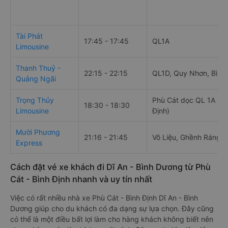
Giờ
Nhà xe
Điểm đi
chạy
Tài Phát
17:45 - 17:45
QL1A
Limousine
Thanh Thuỷ -
22:15 - 22:15
QL1D, Quy Nhơn, Bình 
Quảng Ngãi
Trọng Thủy
Phù Cát dọc QL 1A (Bì
18:30 - 18:30
Limousine
Định)
Mười Phương
21:16 - 21:45
Võ Liệu, Ghềnh Ráng
Express
Cách đặt vé xe khách đi Dĩ An - Bình Dương từ Phù
Cát - Bình Định nhanh và uy tín nhất