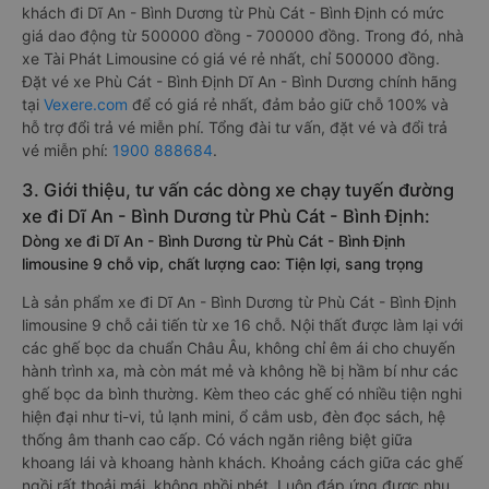
2. Giá vé xe Phù Cát - Bình Định Dĩ An - Bình Dương
Hiện tại, theo cập nhật mới nhất của
Vexere.com
, giá vé xe
khách đi Dĩ An - Bình Dương từ Phù Cát - Bình Định có mức
giá dao động từ 500000 đồng - 700000 đồng. Trong đó, nhà
xe Tài Phát Limousine có giá vé rẻ nhất, chỉ 500000 đồng.
Đặt vé xe Phù Cát - Bình Định Dĩ An - Bình Dương chính hãng
tại
Vexere.com
để có giá rẻ nhất, đảm bảo giữ chỗ 100% và
hỗ trợ đổi trả vé miễn phí. Tổng đài tư vấn, đặt vé và đổi trả
vé miễn phí:
1900 888684
.
3. Giới thiệu, tư vấn các dòng xe chạy tuyến đường
xe đi Dĩ An - Bình Dương từ Phù Cát - Bình Định:
Dòng xe đi Dĩ An - Bình Dương từ Phù Cát - Bình Định
limousine 9 chỗ vip, chất lượng cao: Tiện lợi, sang trọng
Là sản phẩm xe đi Dĩ An - Bình Dương từ Phù Cát - Bình Định
limousine 9 chỗ cải tiến từ xe 16 chỗ. Nội thất được làm lại với
các ghế bọc da chuẩn Châu Âu, không chỉ êm ái cho chuyến
hành trình xa, mà còn mát mẻ và không hề bị hầm bí như các
ghế bọc da bình thường. Kèm theo các ghế có nhiều tiện nghi