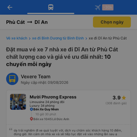
Tải app Vexere ngay!
Mở app
Nhận ưu đãi thành viên độc
quyền
arrow_back
Tải app Vexere
-30k
Mở app
-30k/ghế khi đặt vé máy bay qua
app
Phù Cát
Dĩ An
Chọn ngày
Vé xe khách
xe đi Bình Dương từ Bình Định
xe đi Dĩ An từ Phù Cát
Đặt mua vé xe 7 nhà xe đi Dĩ An từ Phù Cát
chất lượng cao và giá vé ưu đãi nhất
: 10
chuyến mỗi ngày
Vexere Team
Ngày cập nhật: 09/08/2026
Mười Phương Express
3.9
Limousine 24 phòng đôi
(308 đánh giá)
Luxury 34 phòng
Bến Xe Quy Nhơn
10 giờ 30 phút