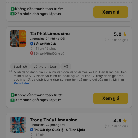
Bến xe 1045 Lê Đức Anh
dạ trải nghiệm đi xe quá tuyệt vời, dịch vụ chăm sóc khách hàng 10 điểm,
đúng giờ. Xin cảm ơn nhà xe và sẽ tiếp tục đặt vé vào những lần sau ạ
Không cần thanh toán trước
Xem giá
Xác nhận chỗ ngay lập tức
Tài Phát Limousine
5.0
Limousine 24 Phòng Đôi
(1827 đánh giá)
Bến xe Phù Cát
11 giờ 15 phút
Bến xe Miền Đông cũ
Sạch sẽ
Lái xe an toàn
+3
Mình đang đánh giá lúc mình vẫn còn đang đi trên xe lun. Đây là lần đầu tiên
mình đi ra Quy Nhơn và mình đã book đại xe Tài Phát vì thấy đánh giá trên
app khá tốt và chất lượng thật sự vượt hơn cả mong đợi của mình. Mình mua
giường đôi và vừa đủ cho 2 người. Nhân viên của nhà xe phải nói là siêu nhiệt
Xem thêm
tình và dễ thương. Trước chuyến đi mình có gọi cho bên tổng đài thì anh
nhân viên hỗ trợ mình nói chuyện siêu nhẹ nhàng và vui vẻ . Lúc mình lên xe
trung chuyển và lên xe lớn thì luôn hỗ trợ xách vali giùm tụi mình. Trên xe thì
Không cần thanh toán trước
Xem giá
có cả bánh và sữa miễn phí cho khách còn chuẩn bị cả thuốc say xe, dép,
Xác nhận chỗ ngay lập tức
mền, gối và đặc biệt là có gối ôm. Nchung là phải chấm nhà xe 10 sao mới
đủ !!!