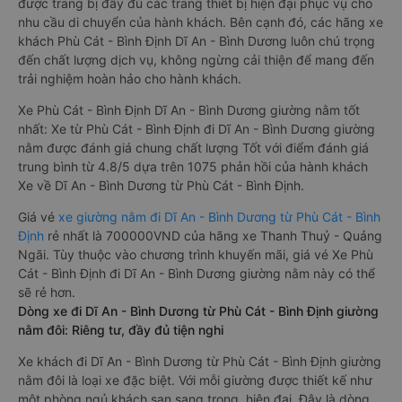
Những nhà xe đi Dĩ An - Bình Dương từ Phù Cát - Bình Định
đều sở hữu những xe giường nằm chất lượng cao. Trên xe
được trang bị đầy đủ các trang thiết bị hiện đại phục vụ cho
nhu cầu di chuyển của hành khách. Bên cạnh đó, các hãng xe
khách Phù Cát - Bình Định Dĩ An - Bình Dương luôn chú trọng
đến chất lượng dịch vụ, không ngừng cải thiện để mang đến
trải nghiệm hoàn hảo cho hành khách.
Xe Phù Cát - Bình Định Dĩ An - Bình Dương giường nằm tốt
nhất: Xe từ Phù Cát - Bình Định đi Dĩ An - Bình Dương giường
nằm được đánh giá chung chất lượng Tốt với điểm đánh giá
trung bình từ 4.8/5 dựa trên 1075 phản hồi của hành khách
Xe về Dĩ An - Bình Dương từ Phù Cát - Bình Định.
Giá vé
xe giường nằm đi Dĩ An - Bình Dương từ Phù Cát - Bình
Định
rẻ nhất là 700000VND của hãng xe Thanh Thuỷ - Quảng
Ngãi. Tùy thuộc vào chương trình khuyến mãi, giá vé Xe Phù
Cát - Bình Định đi Dĩ An - Bình Dương giường nằm này có thể
sẽ rẻ hơn.
Dòng xe đi Dĩ An - Bình Dương từ Phù Cát - Bình Định giường
nằm đôi: Riêng tư, đầy đủ tiện nghi