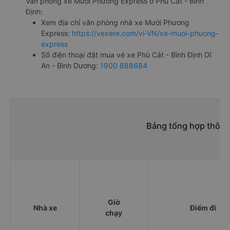
h. Thông tin liên hệ, đặt mua vé xe khách từ Phù Cát - Bình
Định đi Dĩ An - Bình Dương Mười Phương Express
Văn phòng xe Mười Phương Express ở Phù Cát - Bình
Định:
Xem địa chỉ văn phòng nhà xe Mười Phương
Express:
https://vexere.com/vi-VN/xe-muoi-phuong-
express
Số điện thoại đặt mua vé xe Phù Cát - Bình Định Dĩ
An - Bình Dương:
1900 888684
Bảng tổng hợp thông 