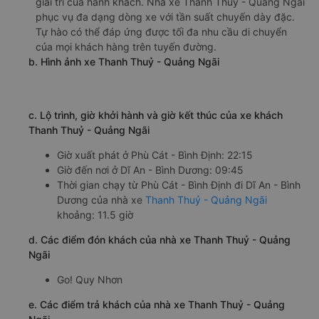
xe chất lượng cao cấp nhất trên thị trường. Nội thất được
thiết kế hiện đại, không gian xe rộng rãi, thoải mái, được
trang bị đầy đủ tiện nghi phục vụ nhu cầu nghỉ ngơi và
giải trí của hành khách. Nhà xe Thanh Thuỷ - Quảng Ngãi
phục vụ đa dạng dòng xe với tần suất chuyến dày đặc.
Tự hào có thể đáp ứng được tối đa nhu cầu di chuyển
của mọi khách hàng trên tuyến đường.
b. Hình ảnh xe Thanh Thuỷ - Quảng Ngãi
c. Lộ trình, giờ khởi hành và giờ kết thúc của xe khách
Thanh Thuỷ - Quảng Ngãi
Giờ xuất phát ở Phù Cát - Bình Định: 22:15
Giờ đến nơi ở Dĩ An - Bình Dương: 09:45
Thời gian chạy từ Phù Cát - Bình Định đi Dĩ An - Bình
Dương của nhà xe
Thanh Thuỷ - Quảng Ngãi
khoảng: 11.5 giờ
d. Các điểm đón khách của nhà xe Thanh Thuỷ - Quảng
Ngãi