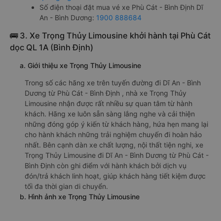
Định:
Xem địa chỉ văn phòng nhà xe Thanh Thuỷ - Quảng
Ngãi:
https://vexere.com/vi-VN/xe-thanh-thuy-
quang-ngai
Số điện thoại đặt mua vé xe Phù Cát - Bình Định Dĩ
An - Bình Dương:
1900 888684
🚌 3. Xe Trọng Thủy Limousine khởi hành tại Phù Cát
dọc QL 1A (Bình Định)
a. Giới thiệu xe Trọng Thủy Limousine
Trong số các hãng xe trên tuyến đường đi Dĩ An - Bình
Dương từ Phù Cát - Bình Định , nhà xe Trọng Thủy
Limousine nhận được rất nhiều sự quan tâm từ hành
khách. Hãng xe luôn sẵn sàng lắng nghe và cải thiện
những đóng góp ý kiến từ khách hàng, hứa hẹn mang lại
cho hành khách những trải nghiệm chuyến đi hoàn hảo
nhất. Bên cạnh dàn xe chất lượng, nội thất tiện nghi, xe
Trọng Thủy Limousine đi Dĩ An - Bình Dương từ Phù Cát -
Bình Định còn ghi điểm với hành khách bởi dịch vụ
đón/trả khách linh hoạt, giúp khách hàng tiết kiệm được