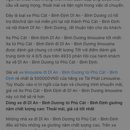
hiện đại như ti-vi, tủ lạnh mini, ổ cắm usb, đèn đọc sách, hệ
thống âm thanh cao cấp. Có vách ngăn riêng biệt giữa
khoang lái và khoang hành khách. Khoảng cách giữa các ghế
ngồi rất thoải mái, không nhồi nhét. Luôn đáp ứng được nhu
cầu về sang trọng, thoải mái và tiện nghi trong việc di chuyển.
Đây là loại xe Phù Cát - Bình Định Dĩ An - Bình Dương có hỗ
trợ đón/trả tận nơi miễn phí tại nội thành Phù Cát - Bình Định
và nội thành Dĩ An - Bình Dương, rất thuận tiện cho du khách.
Xe Phù Cát - Bình Định Dĩ An - Bình Dương limousine tốt nhất:
Xe từ Phù Cát - Bình Định đi Dĩ An - Bình Dương limousine
được đánh giá chung có chất lượng Tốt với điểm đánh giá
trung bình từ 4.6/5 dựa trên 4933 phản hồi của hành khách
Xe về Dĩ An - Bình Dương từ Phù Cát - Bình Định.
Giá vé
xe limousine đi Dĩ An - Bình Dương từ Phù Cát - Bình
Định
rẻ nhất là 500000VND của hãng xe Tài Phát Limousine.
Tùy thuộc vào vị trí ngồi của bạn và chương trình khuyến mãi,
giá vé Xe Phù Cát - Bình Định đi Dĩ An - Bình Dương limousine
này có thể sẽ rẻ hơn
Dòng xe đi Dĩ An - Bình Dương từ Phù Cát - Bình Định giường
nằm chất lượng cao: Thoải mái, giá cả tốt nhất