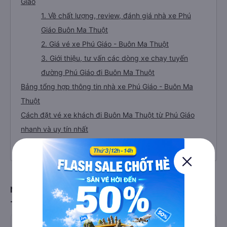
Giáo
1. Về chất lượng, review, đánh giá nhà xe Phú
Giáo Buôn Ma Thuột
2. Giá vé xe Phú Giáo - Buôn Ma Thuột
3. Giới thiệu, tư vấn các dòng xe chạy tuyến
đường Phú Giáo đi Buôn Ma Thuột
Bảng tổng hợp thông tin nhà xe Phú Giáo - Buôn Ma
Thuột
Cách đặt vé xe khách đi Buôn Ma Thuột từ Phú Giáo
nhanh và uy tín nhất
Đặt vé xe Tết 2027 từ Phú Giáo đi Buôn Ma Thuột
Những câu hỏi thường gặp về tuyến xe từ Phú Giáo
- Bình Dương đi Buôn Ma Thuột - Đắk Lắk