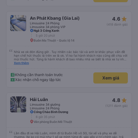
star_rate
An Phát Kbang (Gia Lai)
4.6
Limousine 24 Phòng
(418 đánh giá)
Limousine 34 phòng VIP
Ngã 3 Cổng Xanh
5 giờ 20 phút
Buôn Ma Thuột - Quốc lộ 14
Nhà xe ok đón đúng giờ . Tuy nhiên các bác tài và anh lơ khắc phục vấn đề
hạn chế hút thuốc lá trên xe là ok. Vì ko fai hành khách nào cũng dễ chịu với
mùi thuốc hút. Từng là hành khách đi bao nhiêu nhà xe biết là nhà xe tư nhân
, nhưng hãy theo cách vận hành của Phương Trang Busline, từ tổng đài cho
Xem thêm
tới nội quy... Vé có mắc 1 chúc cũng chấp nhận đc..
Không cần thanh toán trước
Xem giá
Xác nhận chỗ ngay lập tức
star_rate
Hải Luân
4.8
Limousine 34 giường
(1211 đánh giá)
Limousine 24 Phòng
Cổng Chào Bình Dương
6 giờ 35 phút
Văn phòng Buôn Mê Thuột
Lần đầu đi xe Hải Luân, mình đi từ Buôn Hồ vô SG, tài xế và phụ xe dễ
thương. Xe ko có mùi như 1 số xe mình từng đi, sắp xếp vị trí chính xác, trả