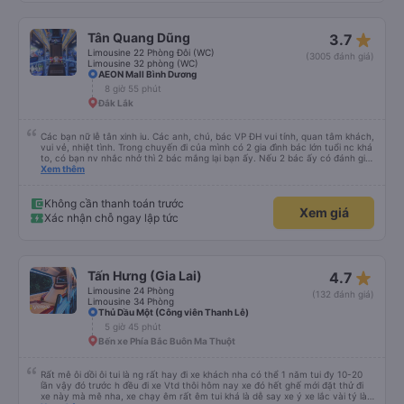
star_rate
Tân Quang Dũng
3.7
Limousine 22 Phòng Đôi (WC)
(3005 đánh giá)
Limousine 32 phòng (WC)
AEON Mall Bình Dương
8 giờ 55 phút
Đắk Lắk
Các bạn nữ lễ tân xinh iu. Các anh, chú, bác VP ĐH vui tính, quan tâm khách,
vui vẻ, nhiệt tình. Trong chuyến đi của mình có 2 gia đình bác lớn tuổi nc khá
to, có bạn nv nhắc nhở thì 2 bác mắng lại bạn ấy. Nếu 2 bác ấy có đánh giá
xấu thì mình ngược lại nha. Bạn ấy nhắc nhở rất đúng. 2 bác nói rất to. To
Xem thêm
đến lỗi mình ngủ còn mơ được câu chuyện các bác nói với nhau xuất hiện
trong giấc mơ của mình luôn. Nên nếu bạn ấy bị phản ánh thì đừng trừ lương
bạn ấy nha. Nếu bạn ấy bị trừ thì bảo bạn ấy liên hệ sđt của mình, mình hỗ
Không cần thanh toán trước
Xem giá
trợ ạ. Số mình đuôi 666, chuyến ĐH-NT ngày 16/1. À các bạn nữ lễ tân xinh
Xác nhận chỗ ngay lập tức
iu còn đổi cho mình phòng đơn sang đôi xong còn note là (một mình) yêu
luôn. Nhưng phòng đôi mà nằm một thì mỗi lần xe rẽ 1 cái là ✈️ Ít đi xe khách
nhưng đủ để đánh giá 10/10.
star_rate
Tấn Hưng (Gia Lai)
4.7
Limousine 24 Phòng
(132 đánh giá)
Limousine 34 Phòng
Thủ Dầu Một (Công viên Thanh Lễ)
5 giờ 45 phút
Bến xe Phía Bắc Buôn Ma Thuột
Rất mê ôi dồi ôi tui là ng rất hay đi xe khách nha có thể 1 năm tui đy 10-20
lần vậy đó trước h đều đi xe Vtd thôi hôm nay xe đó hết ghế mới đặt thử đi
xe này mà mê nha, xe chạy êm rất êm tui khá là dễ say xe ý xe lắc vài tý là