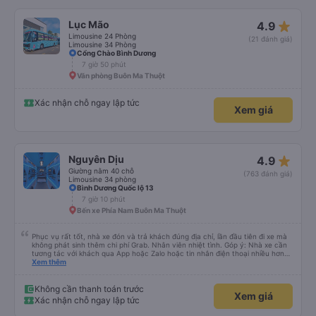
star_rate
Lục Mão
4.9
Limousine 24 Phòng
(21 đánh giá)
Limousine 34 Phòng
Cổng Chào Bình Dương
7 giờ 50 phút
Văn phòng Buôn Ma Thuột
Xác nhận chỗ ngay lập tức
Xem giá
star_rate
Nguyên Dịu
4.9
Giường nằm 40 chỗ
(763 đánh giá)
Limousine 34 phòng
Bình Dương Quốc lộ 13
7 giờ 10 phút
Bến xe Phía Nam Buôn Ma Thuột
Phục vụ rất tốt, nhà xe đón và trả khách đúng địa chỉ, lần đầu tiên đi xe mà
không phát sinh thêm chi phí Grab. Nhân viên nhiệt tình. Góp ý: Nhà xe cần
tương tác với khách qua App hoặc Zalo hoặc tin nhắn điện thoại nhiều hơn
nữa để hành khách yên tâm đặc biệt là khách đặt vé qua App. Chân thành
Xem thêm
cảm ơn, lần sau đặt vé lại
Không cần thanh toán trước
Xem giá
Xác nhận chỗ ngay lập tức