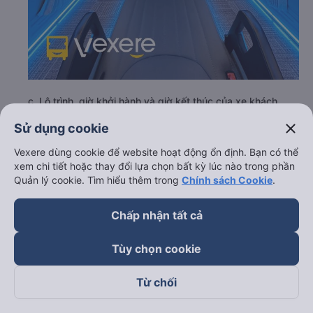
c. Lộ trình, giờ khởi hành và giờ kết thúc của xe khách
Nguyên Dịu
close
Sử dụng cookie
Giờ xuất phát ở Phú Giáo - Bình Dương: 20:40, 23:40
Vexere dùng cookie để website hoạt động ổn định. Bạn có thể
Giờ đến nơi ở Buôn Ma Thuột - Đắk Lắk: 03:22, 06:22
xem chi tiết hoặc thay đổi lựa chọn bất kỳ lúc nào trong phần
Thời gian chạy từ Phú Giáo - Bình Dương đi Buôn Ma
Quản lý cookie. Tìm hiểu thêm trong
Chính sách Cookie
.
Thuột - Đắk Lắk của nhà xe
Nguyên Dịu
khoảng: 6.7
giờ
Chấp nhận tất cả
d. Các điểm đón khách của nhà xe Nguyên Dịu
Bình Dương Quốc lộ 13
Tùy chọn cookie
e. Các điểm trả khách của nhà xe Nguyên Dịu
Từ chối
Bến xe Phía Nam Buôn Ma Thuột