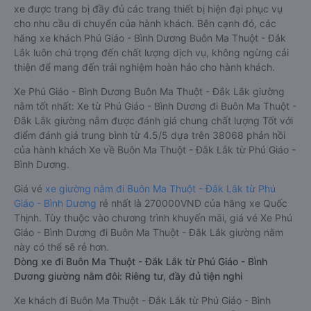
xe được trang bị đầy đủ các trang thiết bị hiện đại phục vụ
cho nhu cầu di chuyển của hành khách. Bên cạnh đó, các
hãng xe khách Phú Giáo - Bình Dương Buôn Ma Thuột - Đắk
Lắk luôn chú trọng đến chất lượng dịch vụ, không ngừng cải
thiện để mang đến trải nghiệm hoàn hảo cho hành khách.
Xe Phú Giáo - Bình Dương Buôn Ma Thuột - Đắk Lắk giường
nằm tốt nhất: Xe từ Phú Giáo - Bình Dương đi Buôn Ma Thuột -
Đắk Lắk giường nằm được đánh giá chung chất lượng Tốt với
điểm đánh giá trung bình từ 4.5/5 dựa trên 38068 phản hồi
của hành khách Xe về Buôn Ma Thuột - Đắk Lắk từ Phú Giáo -
Bình Dương.
Giá vé
xe giường nằm đi Buôn Ma Thuột - Đắk Lắk từ Phú
Giáo - Bình Dương
rẻ nhất là 270000VND của hãng xe Quốc
Thịnh. Tùy thuộc vào chương trình khuyến mãi, giá vé Xe Phú
Giáo - Bình Dương đi Buôn Ma Thuột - Đắk Lắk giường nằm
này có thể sẽ rẻ hơn.
Dòng xe đi Buôn Ma Thuột - Đắk Lắk từ Phú Giáo - Bình
Dương giường nằm đôi: Riêng tư, đầy đủ tiện nghi
Xe khách đi Buôn Ma Thuột - Đắk Lắk từ Phú Giáo - Bình