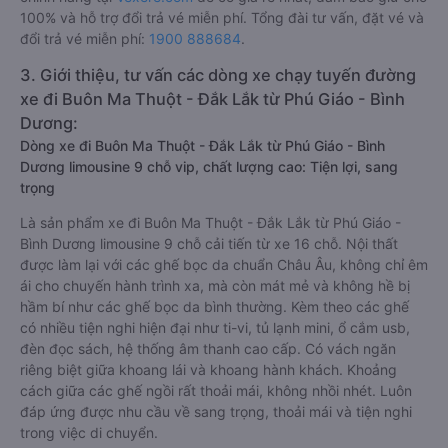
100% và hỗ trợ đổi trả vé miễn phí. Tổng đài tư vấn, đặt vé và
đổi trả vé miễn phí:
1900 888684
.
3. Giới thiệu, tư vấn các dòng xe chạy tuyến đường
xe đi Buôn Ma Thuột - Đắk Lắk từ Phú Giáo - Bình
Dương:
Dòng xe đi Buôn Ma Thuột - Đắk Lắk từ Phú Giáo - Bình
Dương limousine 9 chỗ vip, chất lượng cao: Tiện lợi, sang
trọng
Là sản phẩm xe đi Buôn Ma Thuột - Đắk Lắk từ Phú Giáo -
Bình Dương limousine 9 chỗ cải tiến từ xe 16 chỗ. Nội thất
được làm lại với các ghế bọc da chuẩn Châu Âu, không chỉ êm
ái cho chuyến hành trình xa, mà còn mát mẻ và không hề bị
hầm bí như các ghế bọc da bình thường. Kèm theo các ghế
có nhiều tiện nghi hiện đại như ti-vi, tủ lạnh mini, ổ cắm usb,
đèn đọc sách, hệ thống âm thanh cao cấp. Có vách ngăn
riêng biệt giữa khoang lái và khoang hành khách. Khoảng
cách giữa các ghế ngồi rất thoải mái, không nhồi nhét. Luôn
đáp ứng được nhu cầu về sang trọng, thoải mái và tiện nghi
trong việc di chuyển.