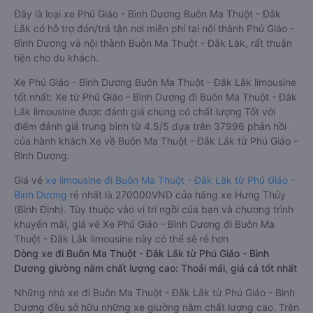
Đây là loại xe Phú Giáo - Bình Dương Buôn Ma Thuột - Đắk
Lắk có hỗ trợ đón/trả tận nơi miễn phí tại nội thành Phú Giáo -
Bình Dương và nội thành Buôn Ma Thuột - Đắk Lắk, rất thuận
tiện cho du khách.
Xe Phú Giáo - Bình Dương Buôn Ma Thuột - Đắk Lắk limousine
tốt nhất: Xe từ Phú Giáo - Bình Dương đi Buôn Ma Thuột - Đắk
Lắk limousine được đánh giá chung có chất lượng Tốt với
điểm đánh giá trung bình từ 4.5/5 dựa trên 37996 phản hồi
của hành khách Xe về Buôn Ma Thuột - Đắk Lắk từ Phú Giáo -
Bình Dương.
Giá vé
xe limousine đi Buôn Ma Thuột - Đắk Lắk từ Phú Giáo -
Bình Dương
rẻ nhất là 270000VND của hãng xe Hưng Thủy
(Bình Định). Tùy thuộc vào vị trí ngồi của bạn và chương trình
khuyến mãi, giá vé Xe Phú Giáo - Bình Dương đi Buôn Ma
Thuột - Đắk Lắk limousine này có thể sẽ rẻ hơn
Dòng xe đi Buôn Ma Thuột - Đắk Lắk từ Phú Giáo - Bình
Dương giường nằm chất lượng cao: Thoải mái, giá cả tốt nhất
Những nhà xe đi Buôn Ma Thuột - Đắk Lắk từ Phú Giáo - Bình
Dương đều sở hữu những xe giường nằm chất lượng cao. Trên