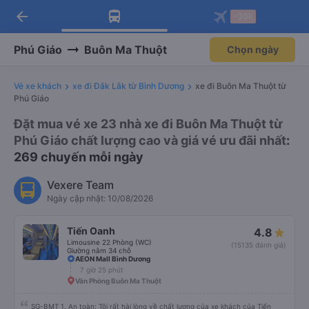
arrow_back
Tải app Vexere ngay!
Tải app Vexere
-30k
Mở app
Mở app
Nhận ưu đãi thành viên độc
-30k/ghế khi đặt vé máy bay qua
quyền
app
Phú Giáo
Buôn Ma Thuột
Chọn ngày
Vé xe khách
xe đi Đắk Lắk từ Bình Dương
xe đi Buôn Ma Thuột từ
Phú Giáo
Đặt mua vé xe 23 nhà xe đi Buôn Ma Thuột từ
Phú Giáo chất lượng cao và giá vé ưu đãi nhất
:
269 chuyến mỗi ngày
Vexere Team
Ngày cập nhật: 10/08/2026
Tiến Oanh
4.8
Limousine 22 Phòng (WC)
(15135 đánh giá)
Giường nằm 34 chỗ
AEON Mall Bình Dương
7 giờ 25 phút
Văn Phòng Buôn Ma Thuột
SG-BMT 1. An toàn: Tôi rất hài lòng về chất lượng của xe khách của Tiến