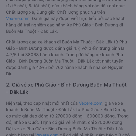
(1: tệ nhất, 5: tốt nhất) của khách hàng với các tiêu chí như:
Chất lượng xe, Đúng giờ, Chất lượng phục vụ trên
Vexere.com
. Đánh giá này được viết trực tiếp bởi các khách
hàng đã trải nghiệm các hãng Xe Phú Giáo - Bình Dương đi
Buôn Ma Thuột - Đắk Lắk.
Chất lượng các xe khách đi Buôn Ma Thuột - Đắk Lắk từ Phú
Giáo - Bình Dương được đánh giá 4.7, với điểm trung bình là
4.7/5 bởi 38068 hành khách. Trong đó hãng xe khách Phú
Giáo - Bình Dương Buôn Ma Thuột - Đắk Lắk tốt nhất tuyến
được đánh giá 4.9/5 bởi 762 hành khách là nhà xe Nguyên
Dịu.
2. Giá vé xe Phú Giáo - Bình Dương Buôn Ma Thuột
- Đắk Lắk
Hiện tại, theo cập nhật mới nhất của
Vexere.com
, giá vé xe
khách đi Buôn Ma Thuột - Đắk Lắk từ Phú Giáo - Bình Dương
có mức giá dao động từ 270000 đồng - 600000 đồng. Trong
đó, nhà xe Quốc Thịnh có giá vé rẻ nhất, chỉ 270000 đồng.
Đặt vé xe Phú Giáo - Bình Dương Buôn Ma Thuột - Đắk Lắk
chính hãng tại
Vexere.com
để có giá rẻ nhất, đảm bảo giữ chỗ