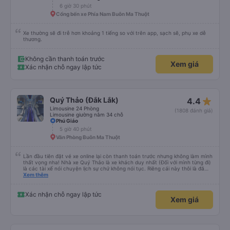
6 giờ 30 phút
Cổng bến xe Phía Nam Buôn Ma Thuột
Xe thường sẽ đi trễ hơn khoảng 1 tiếng so với trên app, sạch sẽ, phụ xe dễ
thương.
Không cần thanh toán trước
Xem giá
Xác nhận chỗ ngay lập tức
star_rate
Quý Thảo (Đắk Lắk)
4.4
Limousine 24 Phòng
(1808 đánh giá)
Limousine giường nằm 34 chỗ
Phú Giáo
5 giờ 40 phút
Văn Phòng Buôn Ma Thuột
Lần đầu tiên đặt vé xe online lại còn thanh toán trước nhưng không làm mình
thất vọng nha! Nhà xe Quý Thảo là xe khách duy nhất (Đối với mình từng đi)
là các tài xế nói chuyện lịch sự chứ không nói tục. Riêng cái này thôi là đã
đánh giá 5 sao rồi. Chú tài xế còn uống pepsi rất dễ thương chứ không có
Xem thêm
hút thuốc phè phè như các xe khác. Đón trả đúng điểm. Được nằm đúng
giường đã đặt. Nói chung 10 điểm.
Xác nhận chỗ ngay lập tức
Xem giá