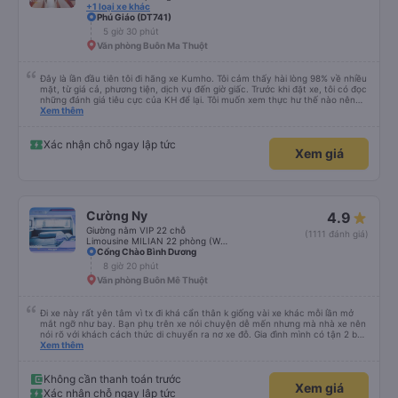
+1 loại xe khác
Phú Giáo (DT741)
5 giờ 30 phút
Văn phòng Buôn Ma Thuột
Đây là lần đầu tiên tôi đi hãng xe Kumho. Tôi cảm thấy hài lòng 98% về nhiều
mặt, từ giá cả, phương tiện, dịch vụ đến giờ giấc. Trước khi đặt xe, tôi có đọc
những đánh giá tiêu cực của KH để lại. Tôi muốn xem thực hư thế nào nên
thử 1 lần cho biết. Có thể do tôi may mắn, tôi đã 0 gặp phải những điều tệ
Xem thêm
hại nào. Tuy nhiên, chuyến đi sẽ trọn vẹn hơn, nếu như anh phụ xe nhiệt
tình, có trách nhiệm đừng nói chuyện điện thoại quá nhiều và ầm ỉ suốt 1
quảng đường đầu. Tôi sẽ tiếp tục ủng hộ nhà xe. Hy vọng lần sau sẽ tốt hơn.
Xác nhận chỗ ngay lập tức
Xem giá
Chân thành cám ơn nhà xe.
Cường Ny
4.9
Giường nằm VIP 22 chỗ
(1111 đánh giá)
Limousine MILIAN 22 phòng (WC)
Cổng Chào Bình Dương
8 giờ 20 phút
Văn phòng Buôn Mê Thuột
Đi xe này rất yên tâm vì tx đi khá cẩn thân k giống vài xe khác mỗi lần mở
mắt ngỡ như bay. Bạn phụ trên xe nói chuyện dễ mến nhưng mà nhà xe nên
nói rõ với khách cách thức di chuyển ra nơ xe đỗ. Gia đình mình có tận 2 bé
nhỏ tay xách nách mang mà mình bị xoay vòng vòng đi bộ đến khu đỗ xe thì
Xem thêm
chân chảy máo luôn é 🥲 còn lại 10 đỉm
Không cần thanh toán trước
Xem giá
Xác nhận chỗ ngay lập tức