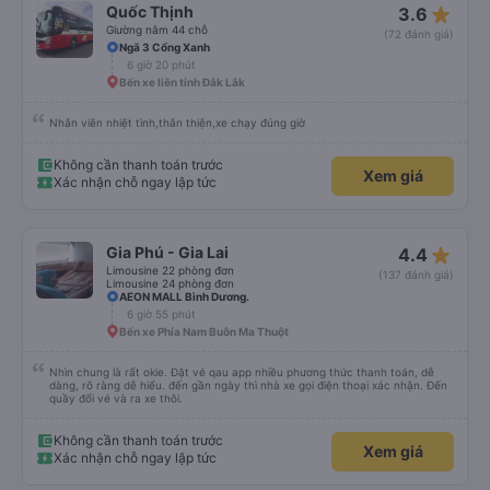
star_rate
Quốc Thịnh
3.6
Giường nằm 44 chỗ
(72 đánh giá)
Ngã 3 Cổng Xanh
6 giờ 20 phút
Bến xe liên tỉnh Đắk Lắk
Nhân viên nhiệt tình,thân thiện,xe chạy đúng giờ
Không cần thanh toán trước
Xem giá
Xác nhận chỗ ngay lập tức
star_rate
Gia Phú - Gia Lai
4.4
Limousine 22 phòng đơn
(137 đánh giá)
Limousine 24 phòng đơn
AEON MALL Bình Dương.
6 giờ 55 phút
Bến xe Phía Nam Buôn Ma Thuột
Nhìn chung là rất okie. Đặt vé qau app nhiều phương thức thanh toán, dễ
dàng, rõ ràng dễ hiểu. đến gần ngày thì nhà xe gọi điện thoại xác nhận. Đến
quầy đổi vé và ra xe thôi.
Không cần thanh toán trước
Xem giá
Xác nhận chỗ ngay lập tức