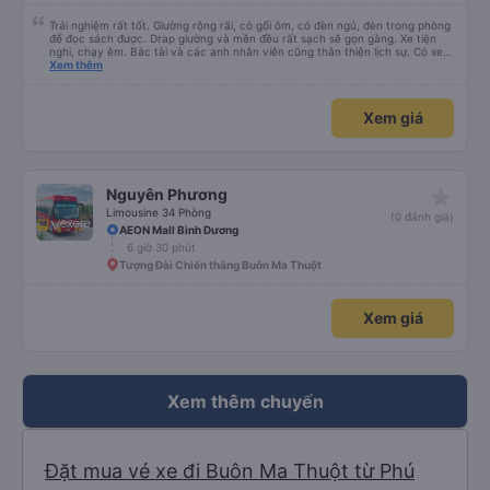
Trải nghiệm rất tốt. Giường rộng rãi, có gối ôm, có đèn ngủ, đèn trong phòng
để đọc sách được. Drap giường và mền đều rất sạch sẽ gọn gàng. Xe tiện
nghi, chạy êm. Bác tài và các anh nhân viên cũng thân thiện lịch sự. Có xe
trung chuyển về nội thành thành phố tuy hoà rất tiện. Giá vé hợp lý. Nói
Xem thêm
chung là mình rất ưng ý, cảm ơn nhà xe.
Xem giá
star_rate
Nguyên Phương
Limousine 34 Phòng
(0 đánh giá)
AEON Mall Bình Dương
6 giờ 30 phút
Tượng Đài Chiến thắng Buôn Ma Thuột
Xem giá
Xem thêm chuyến
Đặt mua vé xe đi Buôn Ma Thuột từ Phú