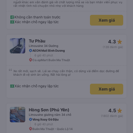
người khác em vẫn đánh giá về chất lượng nhà xe và bạn nhân viên phục vụ
rất nhiệt tình nói chuyện nhỏ nhẹ với khách hàng
Không cần thanh toán trước
Xem giá
Xác nhận chỗ ngay lập tức
star_rate
Tư Phầu
4.3
Limousine 34 Giường
(139 đánh giá)
AEON Mall Bình Dương
6 giờ 40 phút
Co.opMart Buôn Ma Thuột
Xe rất mới, sạch sẽ. Lái xe chạy cẩn thận, có dừng vài điểm dọc đường để
khách đi vệ sinh ăn uống. Rất hài lòng ạ!
Xác nhận chỗ ngay lập tức
Xem giá
star_rate
Hồng Sơn (Phú Yên)
4.5
Limousine giường nằm 34 chỗ
(1802 đánh giá)
Vòng Xoay Gò Đậu
6 giờ 40 phút
Buôn Ma Thuột - Quốc Lộ 14