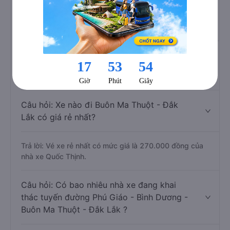
Câu hỏi: Nhà xe đi Buôn Ma Thuột - Đắk
Lắk từ Phú Giáo - Bình Dương được đánh
giá tốt nhất?
Trả lời: Xe đi Buôn Ma Thuột - Đắk Lắk từ Phú Giáo -
Bình Dương được đánh giá chất lượng tốt nhất là những
nhà xe Nguyên Dịu, Lục Mão, Cường Ny.
Câu hỏi: Xe nào đi Buôn Ma Thuột - Đắk
Lắk có giá rẻ nhất?
Trả lời: Vé xe rẻ nhất có mức giá là 270.000 đồng của
nhà xe Quốc Thịnh.
Câu hỏi: Có bao nhiêu nhà xe đang khai
thác tuyến đường Phú Giáo - Bình Dương -
Buôn Ma Thuột - Đắk Lắk ?