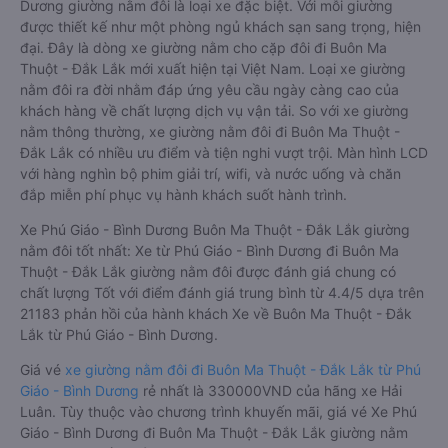
Dương giường nằm đôi là loại xe đặc biệt. Với mỗi giường
được thiết kế như một phòng ngủ khách sạn sang trọng, hiện
đại. Đây là dòng xe giường nằm cho cặp đôi đi Buôn Ma
Thuột - Đắk Lắk mới xuất hiện tại Việt Nam. Loại xe giường
nằm đôi ra đời nhằm đáp ứng yêu cầu ngày càng cao của
khách hàng về chất lượng dịch vụ vận tải. So với xe giường
nằm thông thường, xe giường nằm đôi đi Buôn Ma Thuột -
Đắk Lắk có nhiều ưu điểm và tiện nghi vượt trội. Màn hình LCD
với hàng nghìn bộ phim giải trí, wifi, và nước uống và chăn
đắp miễn phí phục vụ hành khách suốt hành trình.
Xe Phú Giáo - Bình Dương Buôn Ma Thuột - Đắk Lắk giường
nằm đôi tốt nhất: Xe từ Phú Giáo - Bình Dương đi Buôn Ma
Thuột - Đắk Lắk giường nằm đôi được đánh giá chung có
chất lượng Tốt với điểm đánh giá trung bình từ 4.4/5 dựa trên
21183 phản hồi của hành khách Xe về Buôn Ma Thuột - Đắk
Lắk từ Phú Giáo - Bình Dương.
Giá vé
xe giường nằm đôi đi Buôn Ma Thuột - Đắk Lắk từ Phú
Giáo - Bình Dương
rẻ nhất là 330000VND của hãng xe Hải
Luân. Tùy thuộc vào chương trình khuyến mãi, giá vé Xe Phú
Giáo - Bình Dương đi Buôn Ma Thuột - Đắk Lắk giường nằm