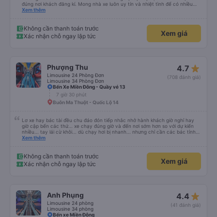
đúng nơi khách đăng kí. Mong nhà xe luôn uy tín và nhiệt tình để có nhiều
khách hàng hơn nữa
Xem thêm
Không cần thanh toán trước
Xem giá
Xác nhận chỗ ngay lập tức
star_rate
Phượng Thu
4.7
Limousine 24 Phòng Đơn
(708 đánh giá)
Limousine 34 Phòng Đơn
Bến Xe Miền Đông - Quầy vé 13
7 giờ 30 phút
Buôn Ma Thuột - Quốc Lộ 14
Lơ xe hay bác tài đều chu đáo đón tiếp nhắc nhở hành khách giờ nghỉ hay
giờ cập bến các thứ... xe chạy đúng giờ và đến nơi sớm hơn so với dự kiến
nhiều... tay lái cừ khôi... dù chạy hơi bị nhanh... nhưng chỉ cần các bác tỉnh
táo sức khoẻ đầy đủ và tay lái cứng cáp là được. Tiện nghi rất sạch sẽ và
Xem thêm
thơm tho, lên phát nằm xíu là ngủ được, dễ ngủ... mà động cơ xe chạy không
ồn nhưng không biết người khác sao nhưng mình hơi bị ù tai khi nghe tiếng
máy chạy lâu. Thích hợp và tiện nghi cho ai có nhu cầu từ tphcm (bến xe
Không cần thanh toán trước
Xem giá
miền đông) lên Măng Đen chơi nhé!
Xác nhận chỗ ngay lập tức
star_rate
Anh Phụng
4.4
Limousine 24 phòng
(41 đánh giá)
Limousine 34 phòng
Bến xe Miền Đông