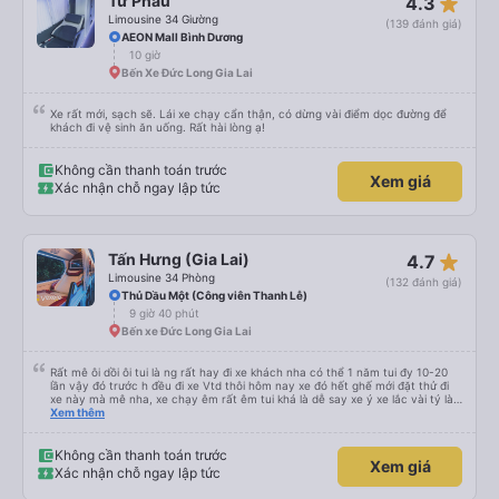
star_rate
Tư Phầu
4.3
Limousine 34 Giường
(139 đánh giá)
AEON Mall Bình Dương
10 giờ
Bến Xe Đức Long Gia Lai
Xe rất mới, sạch sẽ. Lái xe chạy cẩn thận, có dừng vài điểm dọc đường để
khách đi vệ sinh ăn uống. Rất hài lòng ạ!
Không cần thanh toán trước
Xem giá
Xác nhận chỗ ngay lập tức
star_rate
Tấn Hưng (Gia Lai)
4.7
Limousine 34 Phòng
(132 đánh giá)
Thủ Dầu Một (Công viên Thanh Lễ)
9 giờ 40 phút
Bến xe Đức Long Gia Lai
Rất mê ôi dồi ôi tui là ng rất hay đi xe khách nha có thể 1 năm tui đy 10-20
lần vậy đó trước h đều đi xe Vtd thôi hôm nay xe đó hết ghế mới đặt thử đi
xe này mà mê nha, xe chạy êm rất êm tui khá là dễ say xe ý xe lắc vài tý là
tui say liền à mà đi xe này tui ngồi các kiểu thậm chí gần nữa đoạn đg tui
Xem thêm
ngồi ko nằm luôn ko s, máy lạnh mở rất mát ko quá lạnh cũng ko quá nóng
nhiều xe tui đy máy lạnh mở như mùa đông bắc cực luôn, chăn cũng ấm lắm
má ko hôi ko ngứa đắp yên tâm lắm tr có mấy xe chăn mỏng điều hòa lạnh
Không cần thanh toán trước
Xem giá
đắp vào 1 lúc vừa hôi vừa ngứa hổng dám đắp, mấy trạm dừng chân đi WC
Xác nhận chỗ ngay lập tức
có nước nha, huhu nhiều chỗ tui đi mấy xe khác ko có nc thậm chí giấy cũng
ko luôn 😭 nhưng bù lại thì giường hơi bé nha, vé ăn cũng mắc hơn những xe