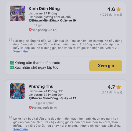
star_rate
Kính Diên Hồng
4.6
Limousine 24 Phòng
(1256 đánh giá)
Limousine giường nằm 34 chỗ
Bến xe Miền Đông - Quầy vé 19
11 giờ
Văn phòng Gia Lai
Hài lòng, sẽ ủng hộ tiếp. Xe 24P quá xịn. Phụ xe hiền, dễ thương. Xe này dùng
dép tổ ong xếp theo đôi cho khách nên mang tất không bị mắc vô dép như
mấy xe dép lào. Xe đi đúng giờ, nhà xe và tài xế gọi xác nhận chuyến đi 2
cuộc trong buổi sáng ngày đi. Gần tới giờ đi khách nào chưa ra kịp phụ xe có
Xem thêm
gọi nhắc. Giờ dự kiến trả sát sao. Đi từ BXMD - Dak Doa đón trả đúng nơi.
Thấy review tài xế hút thuốc nhưng xe mình đi nằm giường số 2 gần đầu xe
thì không thấy tài xế hút thuốc. Nói chung là nên đi xe 24P nhà này.
Không cần thanh toán trước
Xem giá
Xác nhận chỗ ngay lập tức
star_rate
Phượng Thu
4.7
Limousine 24 Phòng Đơn
(702 đánh giá)
Limousine 34 Phòng Đơn
Bến Xe Miền Đông - Quầy vé 13
11 giờ 30 phút
Pleiku, quốc lộ 14
Lơ xe hay bác tài đều chu đáo đón tiếp nhắc nhở hành khách giờ nghỉ hay
giờ cập bến các thứ... xe chạy đúng giờ và đến nơi sớm hơn so với dự kiến
nhiều... tay lái cừ khôi... dù chạy hơi bị nhanh... nhưng chỉ cần các bác tỉnh
táo sức khoẻ đầy đủ và tay lái cứng cáp là được. Tiện nghi rất sạch sẽ và
Xem thêm