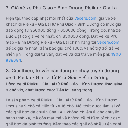
2. Giá vé xe Phú Giáo - Bình Dương Pleiku - Gia Lai
Hiện tại, theo cập nhật mới nhất của
Vexere.com
, giá vé xe
khách đi Pleiku - Gia Lai từ Phú Giáo - Bình Dương có mức giá
dao động từ 350000 đồng - 600000 đồng. Trong đó, nhà xe
Đức Đạt có giá vé rẻ nhất, chỉ 350000 đồng. Đặt vé xe Phú
Giáo - Bình Dương Pleiku - Gia Lai chính hãng tại
Vexere.com
để có giá rẻ nhất, đảm bảo giữ chỗ 100% và hỗ trợ đổi trả vé
miễn phí. Tổng đài tư vấn, đặt vé và đổi trả vé miễn phí:
1900
888684
.
3. Giới thiệu, tư vấn các dòng xe chạy tuyến đường
xe đi Pleiku - Gia Lai từ Phú Giáo - Bình Dương:
Dòng xe đi Pleiku - Gia Lai từ Phú Giáo - Bình Dương limousine
9 chỗ vip, chất lượng cao: Tiện lợi, sang trọng
Là sản phẩm xe đi Pleiku - Gia Lai từ Phú Giáo - Bình Dương
limousine 9 chỗ cải tiến từ xe 16 chỗ. Nội thất được làm lại với
các ghế bọc da chuẩn Châu Âu, không chỉ êm ái cho chuyến
hành trình xa, mà còn mát mẻ và không hề bị hầm bí như các
ghế bọc da bình thường. Kèm theo các ghế có nhiều tiện nghi