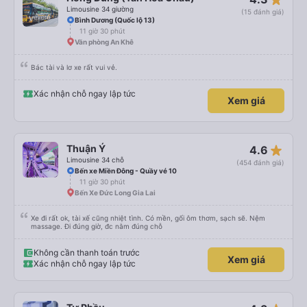
Limousine 34 giường
(15 đánh giá)
Bình Dương (Quốc lộ 13)
11 giờ 30 phút
Văn phòng An Khê
Bác tài và lơ xe rất vui vẻ.
Xác nhận chỗ ngay lập tức
Xem giá
star_rate
Thuận Ý
4.6
Limousine 34 chỗ
(454 đánh giá)
Bến xe Miền Đông - Quầy vé 10
11 giờ 30 phút
Bến Xe Đức Long Gia Lai
Xe đi rất ok, tài xế cũng nhiệt tình. Có mền, gối ôm thơm, sạch sẽ. Nệm
massage. Đi đúng giờ, đc nằm đúng chỗ
Không cần thanh toán trước
Xem giá
Xác nhận chỗ ngay lập tức