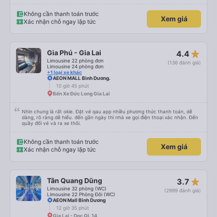
thơm tho, lên phát nằm xíu là ngủ được, dễ ngủ... mà động cơ xe chạy không
ồn nhưng không biết người khác sao nhưng mình hơi bị ù tai khi nghe tiếng
máy chạy lâu. Thích hợp và tiện nghi cho ai có nhu cầu từ tphcm (bến xe
Không cần thanh toán trước
Xem giá
miền đông) lên Măng Đen chơi nhé!
Xác nhận chỗ ngay lập tức
star_rate
Gia Phú - Gia Lai
4.4
Limousine 22 phòng đơn
(136 đánh giá)
Limousine 24 phòng đơn
+1 loại xe khác
AEON MALL Bình Dương.
10 giờ 45 phút
Bến Xe Đức Long Gia Lai
Nhìn chung là rất okie. Đặt vé qau app nhiều phương thức thanh toán, dễ
dàng, rõ ràng dễ hiểu. đến gần ngày thì nhà xe gọi điện thoại xác nhận. Đến
quầy đổi vé và ra xe thôi.
Không cần thanh toán trước
Xem giá
Xác nhận chỗ ngay lập tức
star_rate
Tân Quang Dũng
3.7
Limousine 32 phòng (WC)
(2999 đánh giá)
Limousine 22 Phòng Đôi (WC)
AEON Mall Bình Dương
12 giờ 35 phút
Gia Lai - Dọc QL 14