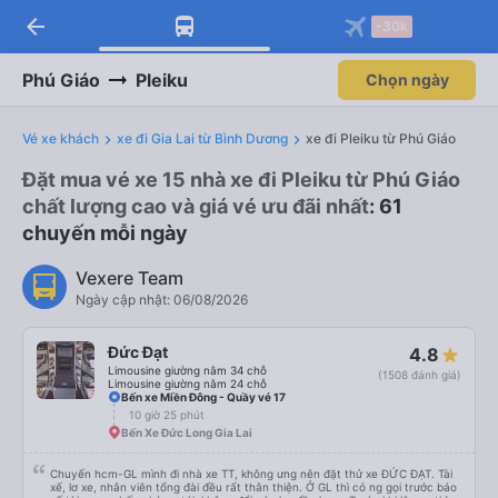
arrow_back
-30k
Phú Giáo
Pleiku
Chọn ngày
Vé xe khách
xe đi Gia Lai từ Bình Dương
xe đi Pleiku từ Phú Giáo
Đặt mua vé xe 15 nhà xe đi Pleiku từ Phú Giáo
chất lượng cao và giá vé ưu đãi nhất
: 61
chuyến mỗi ngày
Vexere Team
Ngày cập nhật: 06/08/2026
Đức Đạt
4.8
Limousine giường nằm 34 chỗ
(1508 đánh giá)
Limousine giường nằm 24 chỗ
Bến xe Miền Đông - Quầy vé 17
10 giờ 25 phút
Bến Xe Đức Long Gia Lai
Chuyến hcm-GL mình đi nhà xe TT, không ưng nên đặt thử xe ĐỨC ĐẠT. Tài
xế, lơ xe, nhân viên tổng đài đều rất thân thiện. Ở GL thì có ng gọi trước báo