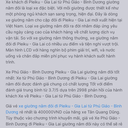
Xe khách đi Pleiku - Gia Lai từ Phú Giáo - Bình Dương giường
nằm đôi là loại xe đặc biệt. Với mỗi giường được thiết kế như
một phòng ngủ khách sạn sang trọng, hiện đại. Đây là dòng
xe giường nằm cho cặp đôi đi Pleiku - Gia Lai mới xuất hiện tại
Việt Nam. Loại xe giường nằm đôi ra đời nhằm đáp ứng yêu
cầu ngày càng cao của khách hàng về chất lượng dịch vụ
vận tải. So với xe giường nằm thông thường, xe giường nằm
đôi đi Pleiku - Gia Lai có nhiều ưu điểm và tiện nghi vượt trội.
Màn hình LCD với hàng nghìn bộ phim giải trí, wifi, và nước
uống và chăn đắp miễn phí phục vụ hành khách suốt hành
trình.
Xe Phú Giáo - Bình Dương Pleiku - Gia Lai giường nằm đôi tốt
nhất: Xe từ Phú Giáo - Bình Dương đi Pleiku - Gia Lai giường
nằm đôi được đánh giá chung có chất lượng Tốt với điểm
đánh giá trung bình từ 3.7/5 dựa trên 2998 phản hồi của hành
khách Xe về Pleiku - Gia Lai từ Phú Giáo - Bình Dương.
Giá vé
xe giường nằm đôi đi Pleiku - Gia Lai từ Phú Giáo - Bình
Dương
rẻ nhất là 400000VND của hãng xe Tân Quang Dũng.
Tùy thuộc vào chương trình khuyến mãi, giá vé Xe Phú Giáo -
Bình Dương đi Pleiku - Gia Lai giường nằm đôi này có thể sẽ rẻ