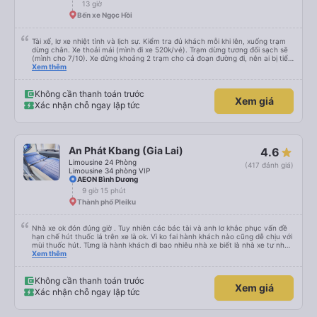
13 giờ
Bến xe Ngọc Hồi
Tài xế, lơ xe nhiệt tình và lịch sự. Kiểm tra đủ khách mỗi khi lên, xuống trạm
dừng chân. Xe thoải mái (mình đi xe 520k/vé). Trạm dừng tương đối sạch sẽ
(mình cho 7/10). Xe dừng khoảng 2 trạm cho cả đoạn đường đi, nên ai bị tiểu
nhiều thì trước khi khởi hành ráng đừng uống nhiều nước nha. Giờ khởi hành
Xem thêm
trên app sẽ có khác với thực tế, buổi sáng của ngày khởi hành nhà xe sẽ gọi
để hẹn giờ. Các bạn phải đến đúng giờ nhà xe hẹn nhé.
Không cần thanh toán trước
Xem giá
Xác nhận chỗ ngay lập tức
An Phát Kbang (Gia Lai)
4.6
Limousine 24 Phòng
(417 đánh giá)
Limousine 34 phòng VIP
AEON Bình Dương
9 giờ 15 phút
Thành phố Pleiku
Nhà xe ok đón đúng giờ . Tuy nhiên các bác tài và anh lơ khắc phục vấn đề
hạn chế hút thuốc lá trên xe là ok. Vì ko fai hành khách nào cũng dễ chịu với
mùi thuốc hút. Từng là hành khách đi bao nhiêu nhà xe biết là nhà xe tư nhân
, nhưng hãy theo cách vận hành của Phương Trang Busline, từ tổng đài cho
Xem thêm
tới nội quy... Vé có mắc 1 chúc cũng chấp nhận đc..
Không cần thanh toán trước
Xem giá
Xác nhận chỗ ngay lập tức