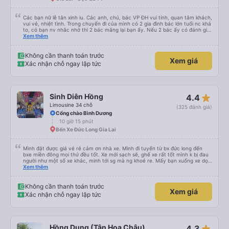
Các bạn nữ lễ tân xinh iu. Các anh, chú, bác VP ĐH vui tính, quan tâm khách,
vui vẻ, nhiệt tình. Trong chuyến đi của mình có 2 gia đình bác lớn tuổi nc khá
to, có bạn nv nhắc nhở thì 2 bác mắng lại bạn ấy. Nếu 2 bác ấy có đánh giá
xấu thì mình ngược lại nha. Bạn ấy nhắc nhở rất đúng. 2 bác nói rất to. To
Xem thêm
đến lỗi mình ngủ còn mơ được câu chuyện các bác nói với nhau xuất hiện
trong giấc mơ của mình luôn. Nên nếu bạn ấy bị phản ánh thì đừng trừ lương
bạn ấy nha. Nếu bạn ấy bị trừ thì bảo bạn ấy liên hệ sđt của mình, mình hỗ
Không cần thanh toán trước
Xem giá
trợ ạ. Số mình đuôi 666, chuyến ĐH-NT ngày 16/1. À các bạn nữ lễ tân xinh
Xác nhận chỗ ngay lập tức
iu còn đổi cho mình phòng đơn sang đôi xong còn note là (một mình) yêu
luôn. Nhưng phòng đôi mà nằm một thì mỗi lần xe rẽ 1 cái là ✈️ Ít đi xe khách
nhưng đủ để đánh giá 10/10.
star_rate
Sinh Diên Hồng
4.4
Limousine 34 chỗ
(325 đánh giá)
Cổng chào Bình Dương
10 giờ 15 phút
Bến Xe Đức Long Gia Lai
Mình đặt được giá vé rẻ cảm ơn nhà xe. Mình đi tuyến từ bx đức long đến
bxe miền đông mọi thứ đều tốt. Xe mới sạch sẽ, ghế xe rất tốt mình k bị đau
người như một số xe khác, minh tới sg mà ng khoẻ re. Mấy bạn xuống xe dọc
đg để ý xíu là ổn.
Xem thêm
Không cần thanh toán trước
Xem giá
Xác nhận chỗ ngay lập tức
star_rate
Hồng Dung (Tân Hoa Châu)
4.3