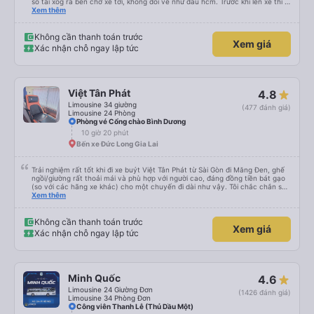
số tài xog ra bến chờ xe tới, không đổi vé như đầu hcm. Trước khi lên xe thì tx
sẽ hỏi mình tên và sdt đặt vé. Xe chạy hơi trễ tí (do khách ra xe trễ, phải chờ
Xem thêm
khách chứ xe tới đúng giờ). Nhưng chạy siêu siêu êm, không thắng gấp như
bên xe TT. Điểm trừ: xe cũ hơn xe TT, nội thất không xịn bằng, nhưng đều có
cổng usb A sac pin. Điểm cộng: lịch sự, không hút thuốc trên xe Có gối mini
Không cần thanh toán trước
Xem giá
riêng Xe chạy êm
Xác nhận chỗ ngay lập tức
Việt Tân Phát
4.8
Limousine 34 giường
(477 đánh giá)
Limousine 24 Phòng
Phòng vé Cổng chào Bình Dương
10 giờ 20 phút
Bến xe Đức Long Gia Lai
Trải nghiệm rất tốt khi đi xe buýt Việt Tân Phát từ Sài Gòn đi Măng Đen, ghế
ngồi/giường rất thoải mái và phù hợp với người cao, đáng đồng tiền bát gạo
(so với các hãng xe khác) cho một chuyến đi dài như vậy. Tôi chắc chắn sẽ
sử dụng lại sau.
Xem thêm
Không cần thanh toán trước
Xem giá
Xác nhận chỗ ngay lập tức
Minh Quốc
4.6
Limousine 24 Giường Đơn
(1426 đánh giá)
Limousine 34 Phòng Đơn
Công viên Thanh Lễ (Thủ Dầu Một)