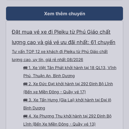
khác, phục vụ chỗ bán vé hơi cọc hình như xe này cũng bị phản ánh phục vụ
hay sao á . Tổng kết giá rẻ, wc (có nước), chăn thơm ấm, xe êm ko lắc ko
say nhưng giường bé, vé ăn nhích hơn so vs những xe khác, phục vụ vé ko
tốt nhưng tui chuyên gia đặt vé on nên nói chung tuỵt zời sau này sẽ là
Xem thêm chuyến
khách quen 😍😍
Đặt mua vé xe đi Pleiku từ Phú Giáo chất
lượng cao và giá vé ưu đãi nhất: 61 chuyến
Tư vấn TOP 12 xe khách đi Pleiku từ Phú Giáo chất
lượng cao, uy tín, giá rẻ nhất 08/2026
🚌 1. Xe Việt Tân Phát khởi hành tại 18 QL13, Vĩnh
Phú, Thuận An, Bình Dương
🚌 2. Xe Đức Đạt khởi hành tại 292 Đinh Bộ Lĩnh
(Bến xe Miền Đông - Quầy vé 17)
🚌 3. Xe Tấn Hưng (Gia Lai) khởi hành tại Đại lộ
Bình Dương
🚌 4. Xe Phượng Thu khởi hành tại 292 Đinh Bộ
Lĩnh (Bến Xe Miền Đông - Quầy vé 13)