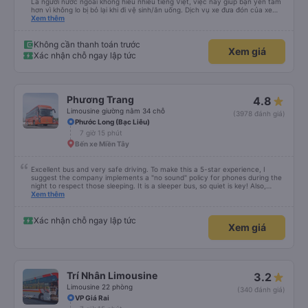
Là người nước ngoài không hiểu nhiều tiếng Việt, việc này giúp bạn yên tâm
hơn vì không lo bị bỏ lại khi đi vệ sinh/ăn uống. Dịch vụ xe đưa đón của xe
buýt Hảo cũng là một điểm cộng, đưa bạn từ bến xe đến chỗ ở MIỄN PHÍ!
Xem thêm
Giúp bạn không phải tỉnh giấc giữa chừng chuyến đi, vẫn còn mơ màng và
loay hoay tìm taxi về khách sạn.
Không cần thanh toán trước
Xem giá
Xác nhận chỗ ngay lập tức
Phương Trang
4.8
Limousine giường nằm 34 chỗ
(3978 đánh giá)
Phước Long (Bạc Liêu)
7 giờ 15 phút
Bến xe Miền Tây
Excellent bus and very safe driving. To make this a 5-star experience, I
suggest the company implements a "no sound" policy for phones during the
night to respect those sleeping. It is a sleeper bus, so quiet is key! Also,
please display the Wi-Fi password clearly inside the cabin for convenience. I
Xem thêm
would definitely ride with them again! -------------- ​ Xe chất lượng tốt và
tài xế lái xe rất an toàn. Để dịch vụ hoàn hảo hơn, tôi góp ý nhà xe nên có
quy định rõ ràng về việc giữ im lặng (tắt âm thanh điện thoại) vào ban đêm
Xác nhận chỗ ngay lập tức
Xem giá
để tránh làm phiền hành khách khác ngủ. Ngoài ra, nhà xe nên dán sẵn mật
khẩu Wi-Fi trong xe để hành khách dễ dàng sử dụng. Tôi vẫn sẽ tiếp tục ủng
hộ nhà xe trong tương lai!
Trí Nhân Limousine
3.2
Limousine 22 phòng
(340 đánh giá)
VP Giá Rai