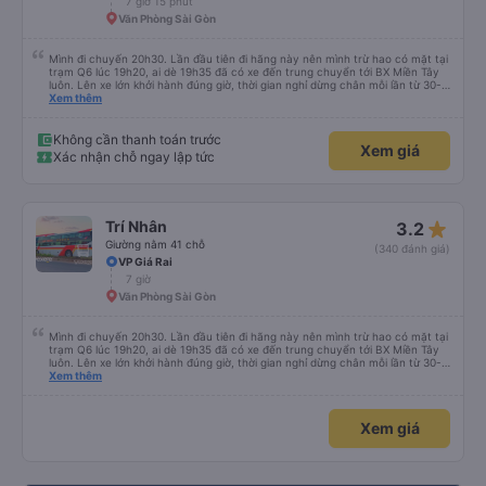
7 giờ 15 phút
Văn Phòng Sài Gòn
Mình đi chuyến 20h30. Lần đầu tiên đi hãng này nên mình trừ hao có mặt tại
trạm Q6 lúc 19h20, ai dè 19h35 đã có xe đến trung chuyển tới BX Miền Tây
luôn. Lên xe lớn khởi hành đúng giờ, thời gian nghỉ dừng chân mỗi lần từ 30-
45 phút. Đến trạm Giá Rai thì có xe trung chuyển chờ sẵn chở đến nơi.
Xem thêm
Chuyến đi này không có đón khách dọc đường nên xe thoải mái.
Không cần thanh toán trước
Xem giá
Xác nhận chỗ ngay lập tức
star_rate
Trí Nhân
3.2
Giường nằm 41 chỗ
(340 đánh giá)
VP Giá Rai
7 giờ
Văn Phòng Sài Gòn
Mình đi chuyến 20h30. Lần đầu tiên đi hãng này nên mình trừ hao có mặt tại
trạm Q6 lúc 19h20, ai dè 19h35 đã có xe đến trung chuyển tới BX Miền Tây
luôn. Lên xe lớn khởi hành đúng giờ, thời gian nghỉ dừng chân mỗi lần từ 30-
45 phút. Đến trạm Giá Rai thì có xe trung chuyển chờ sẵn chở đến nơi.
Xem thêm
Chuyến đi này không có đón khách dọc đường nên xe thoải mái.
Xem giá