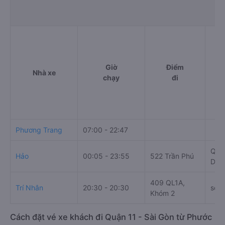
Giờ
Điểm
Nhà xe
chạy
đi
Phương Trang
07:00 - 22:47
Quầy
Hảo
00:05 - 23:55
522 Trần Phú
Dươ
409 QL1A,
Trí Nhân
20:30 - 20:30
số 
Khóm 2
Cách đặt vé xe khách đi Quận 11 - Sài Gòn từ Phước