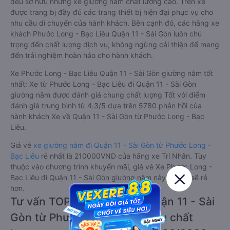
đều sở hữu những xe giường nằm chất lượng cao. Trên xe
được trang bị đầy đủ các trang thiết bị hiện đại phục vụ cho
nhu cầu di chuyển của hành khách. Bên cạnh đó, các hãng xe
khách Phước Long - Bạc Liêu Quận 11 - Sài Gòn luôn chú
trọng đến chất lượng dịch vụ, không ngừng cải thiện để mang
đến trải nghiệm hoàn hảo cho hành khách.
Xe Phước Long - Bạc Liêu Quận 11 - Sài Gòn giường nằm tốt
nhất: Xe từ Phước Long - Bạc Liêu đi Quận 11 - Sài Gòn
giường nằm được đánh giá chung chất lượng Tốt với điểm
đánh giá trung bình từ 4.3/5 dựa trên 5780 phản hồi của
hành khách Xe về Quận 11 - Sài Gòn từ Phước Long - Bạc
Liêu.
Giá vé
xe giường nằm đi Quận 11 - Sài Gòn từ Phước Long -
Bạc Liêu
rẻ nhất là 210000VND của hãng xe Trí Nhân. Tùy
thuộc vào chương trình khuyến mãi, giá vé Xe Phước Long -
Bạc Liêu đi Quận 11 - Sài Gòn giường nằm này có thể sẽ rẻ
hơn.
Tư vấn TOP 3 xe khách đi Quận 11 - Sài
Gòn từ Phước Long - Bạc Liêu chất