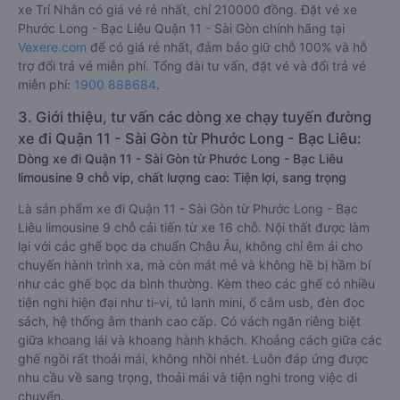
xe Trí Nhân có giá vé rẻ nhất, chỉ 210000 đồng. Đặt vé xe
Phước Long - Bạc Liêu Quận 11 - Sài Gòn chính hãng tại
Vexere.com
để có giá rẻ nhất, đảm bảo giữ chỗ 100% và hỗ
trợ đổi trả vé miễn phí. Tổng đài tư vấn, đặt vé và đổi trả vé
miễn phí:
1900 888684
.
3. Giới thiệu, tư vấn các dòng xe chạy tuyến đường
xe đi Quận 11 - Sài Gòn từ Phước Long - Bạc Liêu:
Dòng xe đi Quận 11 - Sài Gòn từ Phước Long - Bạc Liêu
limousine 9 chỗ vip, chất lượng cao: Tiện lợi, sang trọng
Là sản phẩm xe đi Quận 11 - Sài Gòn từ Phước Long - Bạc
Liêu limousine 9 chỗ cải tiến từ xe 16 chỗ. Nội thất được làm
lại với các ghế bọc da chuẩn Châu Âu, không chỉ êm ái cho
chuyến hành trình xa, mà còn mát mẻ và không hề bị hầm bí
như các ghế bọc da bình thường. Kèm theo các ghế có nhiều
tiện nghi hiện đại như ti-vi, tủ lạnh mini, ổ cắm usb, đèn đọc
sách, hệ thống âm thanh cao cấp. Có vách ngăn riêng biệt
giữa khoang lái và khoang hành khách. Khoảng cách giữa các
ghế ngồi rất thoải mái, không nhồi nhét. Luôn đáp ứng được
nhu cầu về sang trọng, thoải mái và tiện nghi trong việc di
chuyển.