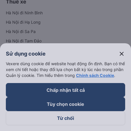
Thuê xe
Hà Nội đi Ninh Bình
Hà Nội đi Hạ Long
Hà Nội đi Sa Pa
Hà Nội đi Tam Đảo
Đà Nẵng đi Hội An
close
Sử dụng cookie
Đà Nẵng đi Huế
Vexere dùng cookie để website hoạt động ổn định. Bạn có thể
Hải Phòng đi Hà Nội
xem chi tiết hoặc thay đổi lựa chọn bất kỳ lúc nào trong phần
Xem tất cả tuyến đường
Quản lý cookie. Tìm hiểu thêm trong
Chính sách Cookie
.
Chấp nhận tất cả
Tùy chọn cookie
Từ chối
keyboard_arrow_down
Về chúng tôi