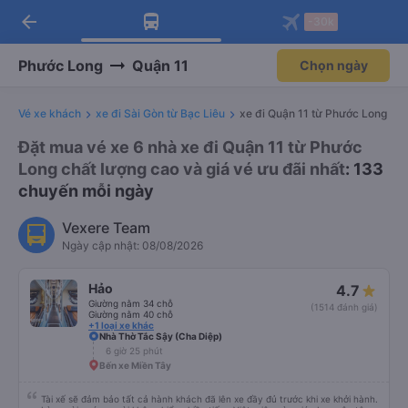
arrow_back
Tải app Vexere ngay!
Tải app Vexere
-30k
Mở app
Mở app
Nhận ưu đãi thành viên độc
-30k/ghế khi đặt vé máy bay qua
quyền
app
Phước Long
Quận 11
Chọn ngày
Vé xe khách
xe đi Sài Gòn từ Bạc Liêu
xe đi Quận 11 từ Phước Long
Đặt mua vé xe 6 nhà xe đi Quận 11 từ Phước
Long chất lượng cao và giá vé ưu đãi nhất
: 133
chuyến mỗi ngày
Vexere Team
Ngày cập nhật: 08/08/2026
Hảo
4.7
Giường nằm 34 chỗ
(1514 đánh giá)
Giường nằm 40 chỗ
+1 loại xe khác
Nhà Thờ Tắc Sậy (Cha Diệp)
6 giờ 25 phút
Bến xe Miền Tây
Tài xế sẽ đảm bảo tất cả hành khách đã lên xe đầy đủ trước khi xe khởi hành.