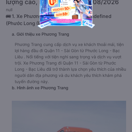
lượng cao, uy tín, giá rẻ nhất 08/2026
null
🚌 1. Xe Phương Trang khởi hành tại undefined
(Phước Long (Bạc Liêu))
a. Giới thiệu xe Phương Trang
Phương Trang cung cấp dịch vụ xe khách thoải mái, tiện
lợi hàng đầu đi Quận 11 - Sài Gòn từ Phước Long - Bạc
Liêu . Nổi tiếng với tiện nghi sang trọng và dịch vụ vượt
trội. Xe Phương Trang đi Quận 11 - Sài Gòn từ Phước
Long - Bạc Liêu đã trở thành lựa chọn yêu thích của nhiều
người dân địa phương và du khách yêu thích khám phá
tuyến đường này.
b. Hình ảnh xe Phương Trang