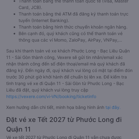
Thanh toán bằng thẻ thanh toán quốc tế (Visa, Master
Card, JCB).
Thanh toán bằng thẻ ATM đã đăng ký thanh toán trực
tuyến (Internet Banking).
Thanh toán bằng hình thức chuyển khoản ngân hàng.
Bên cạnh đó, quý khách cũng có thể thanh toán vé
thông qua các ví Momo, ZaloPay, AirPay, VNPay,…
Sau khi thanh toán vé xe khách Phước Long - Bạc Liêu Quận
11 - Sài Gòn thành công, Vexere sẽ gửi tin nhắn/email xác
nhận thành công đến số điện thoại/email mà quý khách đã
đăng ký. Đến ngày đi, quý khách vui lòng có mặt tại điểm đón
trước 30 phút giờ khởi hành để chuẩn bị lên xe. Để kiểm tra
tình trạng vé xe đi Quận 11 - Sài Gòn từ Phước Long - Bạc
Liêu đã đặt, quý khách vui lòng truy cập
https://vexere.com/vi-VN/booking/ticketinfo
Xem hướng dẫn chi tiết, minh họa bằng hình ảnh
tại đây.
Đặt vé xe Tết 2027 từ Phước Long đi
Quận 11
Vé xe tết 2027 từ Phước Long đi Quận 11 vẫn chưa được