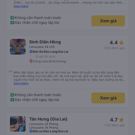
nhiều... tay lái cừ khôi... dù chạy hơi bị nhanh... nhưng chỉ cần các bác tỉnh
táo sức khoẻ đầy đủ và tay lái cứng cáp là được. Tiện nghi rất sạch sẽ và
Xem thêm
thơm tho, lên phát nằm xíu là ngủ được, dễ ngủ... mà động cơ xe chạy không
ồn nhưng không biết người khác sao nhưng mình hơi bị ù tai khi nghe tiếng
máy chạy lâu. Thích hợp và tiện nghi cho ai có nhu cầu từ tphcm (bến xe
Không cần thanh toán trước
Xem giá
miền đông) lên Măng Đen chơi nhé!
Xác nhận chỗ ngay lập tức
star_rate
Sinh Diên Hồng
4.4
Limousine 34 chỗ
(325 đánh giá)
Bến Xe Đức Long Gia Lai
10 giờ 45 phút
Cổng chào Bình Dương
Mình đặt được giá vé rẻ cảm ơn nhà xe. Mình đi tuyến từ bx đức long đến
bxe miền đông mọi thứ đều tốt. Xe mới sạch sẽ, ghế xe rất tốt mình k bị đau
người như một số xe khác, minh tới sg mà ng khoẻ re. Mấy bạn xuống xe dọc
đg để ý xíu là ổn.
Xem thêm
Không cần thanh toán trước
Xem giá
Xác nhận chỗ ngay lập tức
star_rate
Tấn Hưng (Gia Lai)
4.7
Limousine 24 Phòng
(132 đánh giá)
Limousine 34 Phòng
Bến xe Đức Long Gia Lai