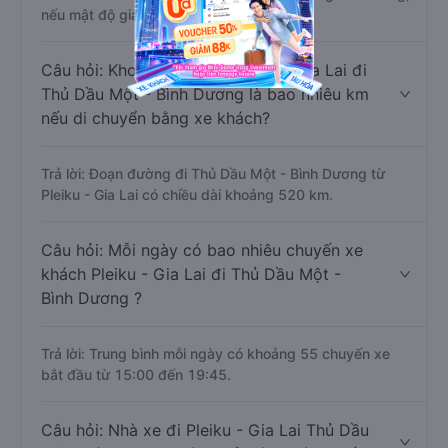
nếu mật độ giao thông thuận lợi.
Câu hỏi: Khoảng cách từ Pleiku - Gia Lai đi
Thủ Dầu Một - Bình Dương là bao nhiêu km
nếu di chuyển bằng xe khách?
Trả lời: Đoạn đường đi Thủ Dầu Một - Bình Dương từ
Pleiku - Gia Lai có chiều dài khoảng 520 km.
Câu hỏi: Mỗi ngày có bao nhiêu chuyến xe
khách Pleiku - Gia Lai đi Thủ Dầu Một -
Bình Dương ?
Trả lời: Trung bình mỗi ngày có khoảng 55 chuyến xe
bắt đầu từ 15:00 đến 19:45.
Câu hỏi: Nhà xe đi Pleiku - Gia Lai Thủ Dầu