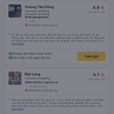
star_rate
Vương Tấn Dũng
4.8
Limousine 24 Phòng
(456 đánh giá)
Limousine 34 Phòng
Văn phòng Pleiku
8 giờ
AEON MALL Bình Dương
Ổn áp, xe sạch sẽ, máy lạnh, đầy đủ tiện ích, có cả sạc đt nhanh và sạc
không dây. Bác tài có vẻ nhiều kinh nghiệm chạy xe đường dài, rất đúng giờ.
Có thằng em theo phụ xe chắc lính mới, lễ phép, dễ thương, từ từ phát huy
nhé em trai. 😊
Xem thêm
Không cần thanh toán trước
Xem giá
Xác nhận chỗ ngay lập tức
star_rate
Bảy Lang
4.7
Limousine 34 giường
(409 đánh giá)
Bến Xe Đức Long Gia Lai
10 giờ 25 phút
AEON MALL Bình Dương
Nhà xe mới update nên rất sạch sẽ , có coi được tivi gợi cảm giác hoài niệm
còn nhỏ đi lên SG với ba mẹ í , *ổ sạc cũng đã được update nên sử dụng
được mọi điện thoại * Các chú và anh trong nhà xe lịch sự thân thiện , nên
các bạn yên tâm , giá còn phù hợp nữa nói chung oki la ngen , ai có nhu cầu
Xem thêm
đi du lịch Pleiku thì dặn các chú chở về nhà xe Bảy Lang lun nhen ngay trung