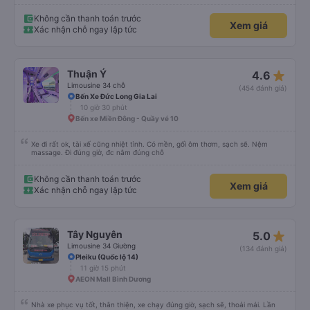
Không cần thanh toán trước
Xem giá
Xác nhận chỗ ngay lập tức
star_rate
Thuận Ý
4.6
Limousine 34 chỗ
(454 đánh giá)
Bến Xe Đức Long Gia Lai
10 giờ 30 phút
Bến xe Miền Đông - Quầy vé 10
Xe đi rất ok, tài xế cũng nhiệt tình. Có mền, gối ôm thơm, sạch sẽ. Nệm
massage. Đi đúng giờ, đc nằm đúng chỗ
Không cần thanh toán trước
Xem giá
Xác nhận chỗ ngay lập tức
star_rate
Tây Nguyên
5.0
Limousine 34 Giường
(134 đánh giá)
Pleiku (Quốc lộ 14)
11 giờ 15 phút
AEON Mall Bình Dương
Nhà xe phục vụ tốt, thân thiện, xe chạy đúng giờ, sạch sẽ, thoải mái. Lần