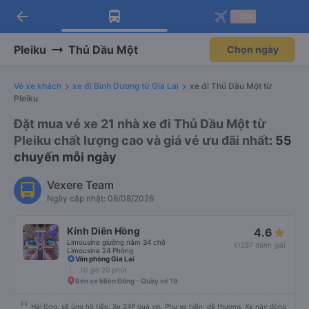
arrow_back
Tải app Vexere ngay!
Tải app Vexere
-30k
Mở app
Mở app
Nhận ưu đãi thành viên độc
-30k/ghế khi đặt vé máy bay qua
quyền
app
Pleiku
Thủ Dầu Một
Chọn ngày
Vé xe khách
xe đi Bình Dương từ Gia Lai
xe đi Thủ Dầu Một từ
Pleiku
Đặt mua vé xe 21 nhà xe đi Thủ Dầu Một từ
Pleiku chất lượng cao và giá vé ưu đãi nhất
: 55
chuyến mỗi ngày
Vexere Team
Ngày cập nhật: 08/08/2026
Kính Diên Hồng
4.6
Limousine giường nằm 34 chỗ
(1257 đánh giá)
Limousine 24 Phòng
Văn phòng Gia Lai
10 giờ 20 phút
Bến xe Miền Đông - Quầy vé 19
Hài lòng, sẽ ủng hộ tiếp. Xe 24P quá xịn. Phụ xe hiền, dễ thương. Xe này dùng