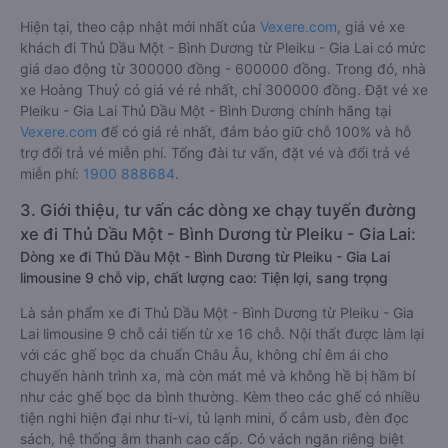
Hiện tại, theo cập nhật mới nhất của
Vexere.com
, giá vé xe
khách đi Thủ Dầu Một - Bình Dương từ Pleiku - Gia Lai có mức
giá dao động từ 300000 đồng - 600000 đồng. Trong đó, nhà
xe Hoàng Thuỷ có giá vé rẻ nhất, chỉ 300000 đồng. Đặt vé xe
Pleiku - Gia Lai Thủ Dầu Một - Bình Dương chính hãng tại
Vexere.com
để có giá rẻ nhất, đảm bảo giữ chỗ 100% và hỗ
trợ đổi trả vé miễn phí. Tổng đài tư vấn, đặt vé và đổi trả vé
miễn phí:
1900 888684
.
3. Giới thiệu, tư vấn các dòng xe chạy tuyến đường
xe đi Thủ Dầu Một - Bình Dương từ Pleiku - Gia Lai:
Dòng xe đi Thủ Dầu Một - Bình Dương từ Pleiku - Gia Lai
limousine 9 chỗ vip, chất lượng cao: Tiện lợi, sang trọng
Là sản phẩm xe đi Thủ Dầu Một - Bình Dương từ Pleiku - Gia
Lai limousine 9 chỗ cải tiến từ xe 16 chỗ. Nội thất được làm lại
với các ghế bọc da chuẩn Châu Âu, không chỉ êm ái cho
chuyến hành trình xa, mà còn mát mẻ và không hề bị hầm bí
như các ghế bọc da bình thường. Kèm theo các ghế có nhiều
tiện nghi hiện đại như ti-vi, tủ lạnh mini, ổ cắm usb, đèn đọc
sách, hệ thống âm thanh cao cấp. Có vách ngăn riêng biệt