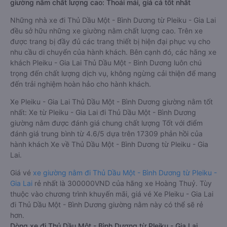
giường nằm chất lượng cao: Thoải mái, giá cả tốt nhất
Những nhà xe đi Thủ Dầu Một - Bình Dương từ Pleiku - Gia Lai
đều sở hữu những xe giường nằm chất lượng cao. Trên xe
được trang bị đầy đủ các trang thiết bị hiện đại phục vụ cho
nhu cầu di chuyển của hành khách. Bên cạnh đó, các hãng xe
khách Pleiku - Gia Lai Thủ Dầu Một - Bình Dương luôn chú
trọng đến chất lượng dịch vụ, không ngừng cải thiện để mang
đến trải nghiệm hoàn hảo cho hành khách.
Xe Pleiku - Gia Lai Thủ Dầu Một - Bình Dương giường nằm tốt
nhất: Xe từ Pleiku - Gia Lai đi Thủ Dầu Một - Bình Dương
giường nằm được đánh giá chung chất lượng Tốt với điểm
đánh giá trung bình từ 4.6/5 dựa trên 17309 phản hồi của
hành khách Xe về Thủ Dầu Một - Bình Dương từ Pleiku - Gia
Lai.
Giá vé
xe giường nằm đi Thủ Dầu Một - Bình Dương từ Pleiku -
Gia Lai
rẻ nhất là 300000VND của hãng xe Hoàng Thuỷ. Tùy
thuộc vào chương trình khuyến mãi, giá vé Xe Pleiku - Gia Lai
đi Thủ Dầu Một - Bình Dương giường nằm này có thể sẽ rẻ
hơn.
Dòng xe đi Thủ Dầu Một - Bình Dương từ Pleiku - Gia Lai