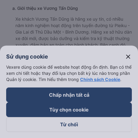
a. Giới thiệu xe Vương Tấn Dũng
Xe khách Vương Tấn Dũng là hãng xe uy tín, có nhiều
năm kinh nghiệm hoạt động trên tuyến đường từ Pleiku -
Gia Lai đi Thủ Dầu Một - Bình Dương. Hãng xe sở hữu dàn
xe đời mới, được bảo dưỡng và kiểm tra kỹ thuật thường
xuyên, đảm bảo an toàn cho hành khách. Bên cạnh đó,
không gian trong xe cũng được vệ sinh sạch sẽ, mang
close
Sử dụng cookie
đến cho hành khách trải nghiệm thoải mái.
b. Hình ảnh xe Vương Tấn Dũng
Vexere dùng cookie để website hoạt động ổn định. Bạn có thể
xem chi tiết hoặc thay đổi lựa chọn bất kỳ lúc nào trong phần
Quản lý cookie. Tìm hiểu thêm trong
Chính sách Cookie
.
Chấp nhận tất cả
Tùy chọn cookie
Từ chối