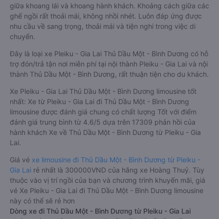
giữa khoang lái và khoang hành khách. Khoảng cách giữa các
ghế ngồi rất thoải mái, không nhồi nhét. Luôn đáp ứng được
nhu cầu về sang trọng, thoải mái và tiện nghi trong việc di
chuyển.
Đây là loại xe Pleiku - Gia Lai Thủ Dầu Một - Bình Dương có hỗ
trợ đón/trả tận nơi miễn phí tại nội thành Pleiku - Gia Lai và nội
thành Thủ Dầu Một - Bình Dương, rất thuận tiện cho du khách.
Xe Pleiku - Gia Lai Thủ Dầu Một - Bình Dương limousine tốt
nhất: Xe từ Pleiku - Gia Lai đi Thủ Dầu Một - Bình Dương
limousine được đánh giá chung có chất lượng Tốt với điểm
đánh giá trung bình từ 4.6/5 dựa trên 17309 phản hồi của
hành khách Xe về Thủ Dầu Một - Bình Dương từ Pleiku - Gia
Lai.
Giá vé
xe limousine đi Thủ Dầu Một - Bình Dương từ Pleiku -
Gia Lai
rẻ nhất là 300000VND của hãng xe Hoàng Thuỷ. Tùy
thuộc vào vị trí ngồi của bạn và chương trình khuyến mãi, giá
vé Xe Pleiku - Gia Lai đi Thủ Dầu Một - Bình Dương limousine
này có thể sẽ rẻ hơn
Dòng xe đi Thủ Dầu Một - Bình Dương từ Pleiku - Gia Lai