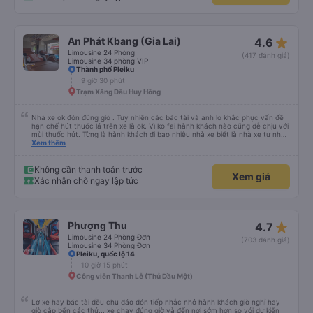
star_rate
An Phát Kbang (Gia Lai)
4.6
Limousine 24 Phòng
(417 đánh giá)
Limousine 34 phòng VIP
Thành phố Pleiku
9 giờ 30 phút
Trạm Xăng Dầu Huy Hồng
Nhà xe ok đón đúng giờ . Tuy nhiên các bác tài và anh lơ khắc phục vấn đề
hạn chế hút thuốc lá trên xe là ok. Vì ko fai hành khách nào cũng dễ chịu với
mùi thuốc hút. Từng là hành khách đi bao nhiêu nhà xe biết là nhà xe tư nhân
, nhưng hãy theo cách vận hành của Phương Trang Busline, từ tổng đài cho
Xem thêm
tới nội quy... Vé có mắc 1 chúc cũng chấp nhận đc..
Không cần thanh toán trước
Xem giá
Xác nhận chỗ ngay lập tức
star_rate
Phượng Thu
4.7
Limousine 24 Phòng Đơn
(703 đánh giá)
Limousine 34 Phòng Đơn
Pleiku, quốc lộ 14
10 giờ 15 phút
Công viên Thanh Lễ (Thủ Dầu Một)
Lơ xe hay bác tài đều chu đáo đón tiếp nhắc nhở hành khách giờ nghỉ hay
giờ cập bến các thứ... xe chạy đúng giờ và đến nơi sớm hơn so với dự kiến