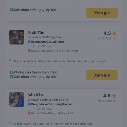
Xác nhận chỗ ngay lập tức
Xem giá
star_rate
Nhật Tân
4.5
Limousine 32 Phòng Đơn
(240 đánh giá)
Hoàng Anh Gia Lai Hotel
11 giờ 40 phút
Công viên Thanh Lễ (Thủ Dầu Một)
Nhà xe nhiệt tình. Nhân viên chăm sóc khách hàng cũng rất oke luôn
Không cần thanh toán trước
Xem giá
Xác nhận chỗ ngay lập tức
star_rate
Sáu Bản
4.6
Limousine giường nằm 34 chỗ
(514 đánh giá)
Cổng bến xe Đức Long Gia Lai
11 giờ 25 phút
Bến xe Miền Đông - Quầy vé 49
Xe biển 00971 có 2 anh tài rất vui tính cởi mở mà hiền hậu