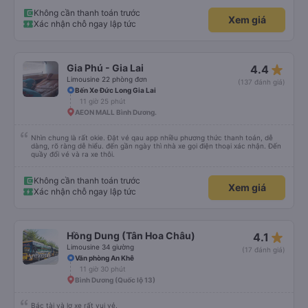
tâm xuống xe ăn sáng lun nè 10/10
Không cần thanh toán trước
Xem giá
Xác nhận chỗ ngay lập tức
star_rate
Gia Phú - Gia Lai
4.4
Limousine 22 phòng đơn
(137 đánh giá)
Bến Xe Đức Long Gia Lai
11 giờ 25 phút
AEON MALL Bình Dương.
Nhìn chung là rất okie. Đặt vé qau app nhiều phương thức thanh toán, dễ
dàng, rõ ràng dễ hiểu. đến gần ngày thì nhà xe gọi điện thoại xác nhận. Đến
quầy đổi vé và ra xe thôi.
Không cần thanh toán trước
Xem giá
Xác nhận chỗ ngay lập tức
star_rate
Hồng Dung (Tân Hoa Châu)
4.1
Limousine 34 giường
(17 đánh giá)
Văn phòng An Khê
11 giờ 30 phút
Bình Dương (Quốc lộ 13)
Bác tài và lơ xe rất vui vẻ.