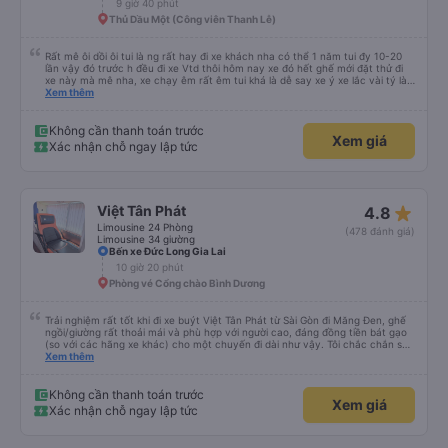
9 giờ 40 phút
Thủ Dầu Một (Công viên Thanh Lễ)
Rất mê ôi dồi ôi tui là ng rất hay đi xe khách nha có thể 1 năm tui đy 10-20
lần vậy đó trước h đều đi xe Vtd thôi hôm nay xe đó hết ghế mới đặt thử đi
xe này mà mê nha, xe chạy êm rất êm tui khá là dễ say xe ý xe lắc vài tý là
tui say liền à mà đi xe này tui ngồi các kiểu thậm chí gần nữa đoạn đg tui
Xem thêm
ngồi ko nằm luôn ko s, máy lạnh mở rất mát ko quá lạnh cũng ko quá nóng
nhiều xe tui đy máy lạnh mở như mùa đông bắc cực luôn, chăn cũng ấm lắm
má ko hôi ko ngứa đắp yên tâm lắm tr có mấy xe chăn mỏng điều hòa lạnh
Không cần thanh toán trước
Xem giá
đắp vào 1 lúc vừa hôi vừa ngứa hổng dám đắp, mấy trạm dừng chân đi WC
Xác nhận chỗ ngay lập tức
có nước nha, huhu nhiều chỗ tui đi mấy xe khác ko có nc thậm chí giấy cũng
ko luôn 😭 nhưng bù lại thì giường hơi bé nha, vé ăn cũng mắc hơn những xe
khác, phục vụ chỗ bán vé hơi cọc hình như xe này cũng bị phản ánh phục vụ
hay sao á . Tổng kết giá rẻ, wc (có nước), chăn thơm ấm, xe êm ko lắc ko
say nhưng giường bé, vé ăn nhích hơn so vs những xe khác, phục vụ vé ko
star_rate
Việt Tân Phát
4.8
tốt nhưng tui chuyên gia đặt vé on nên nói chung tuỵt zời sau này sẽ là
khách quen 😍😍
Limousine 24 Phòng
(478 đánh giá)
Limousine 34 giường
Bến xe Đức Long Gia Lai
10 giờ 20 phút
Phòng vé Cổng chào Bình Dương
Trải nghiệm rất tốt khi đi xe buýt Việt Tân Phát từ Sài Gòn đi Măng Đen, ghế
ngồi/giường rất thoải mái và phù hợp với người cao, đáng đồng tiền bát gạo
(so với các hãng xe khác) cho một chuyến đi dài như vậy. Tôi chắc chắn sẽ
sử dụng lại sau.
Xem thêm
Không cần thanh toán trước
Xem giá
Xác nhận chỗ ngay lập tức