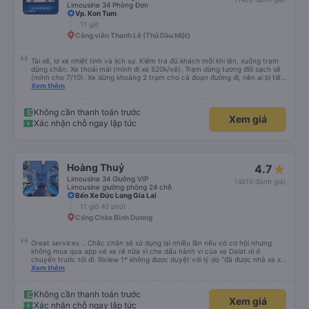
Limousine 34 Phòng Đơn
Vp. Kon Tum
11 giờ
Công viên Thanh Lễ (Thủ Dầu Một)
Tài xế, lơ xe nhiệt tình và lịch sự. Kiểm tra đủ khách mỗi khi lên, xuống trạm
dừng chân. Xe thoải mái (mình đi xe 520k/vé). Trạm dừng tương đối sạch sẽ
(mình cho 7/10). Xe dừng khoảng 2 trạm cho cả đoạn đường đi, nên ai bị tiểu
nhiều thì trước khi khởi hành ráng đừng uống nhiều nước nha. Giờ khởi hành
Xem thêm
trên app sẽ có khác với thực tế, buổi sáng của ngày khởi hành nhà xe sẽ gọi
để hẹn giờ. Các bạn phải đến đúng giờ nhà xe hẹn nhé.
Không cần thanh toán trước
Xem giá
Xác nhận chỗ ngay lập tức
Hoàng Thuỷ
4.7
Limousine 34 Giường VIP
(4610 đánh giá)
Limousine giường phòng 24 chỗ
Bến Xe Đức Long Gia Lai
11 giờ 40 phút
Cổng Chào Bình Dương
Great services .. Chắc chắn sẽ sử dụng lại nhiều lần nếu có cơ hội nhưng
không mua qua app vé xe rẻ nữa vì che dấu hành vi của xe Dalat ơi ở
chuyến trước tôi đi. Riview 1* không được duyệt với lý do “đã được nhà xe xử
lý với khách hàng” trong khi tôi là khách hàng và trải nghiệm của tôi lại nói là
Xem thêm
đã được xử lý. Ai xử lý ?? Tôi không biết nên vẫn mua vé thêm lần này nữa.
Sau lần này cả Cty tôi sẽ xóa app vé xe rẻ Vĩnh viễn vì xử lý tào lao này.
Chúng tôi cũng sẽ viết bài trên các nền tảng về trải nghiệm của tôi cả về
Không cần thanh toán trước
Xem giá
Dalat lẫn vé xe rẻ. Xin cảm ơn.
Xác nhận chỗ ngay lập tức