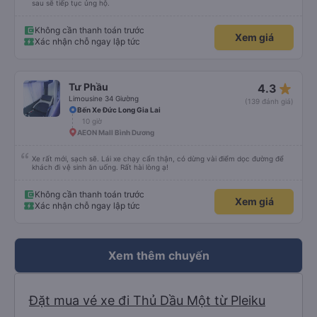
sau sẽ tiếp tục ủng hộ.
Không cần thanh toán trước
Xem giá
Xác nhận chỗ ngay lập tức
star_rate
Tư Phầu
4.3
Limousine 34 Giường
(139 đánh giá)
Bến Xe Đức Long Gia Lai
10 giờ
AEON Mall Bình Dương
Xe rất mới, sạch sẽ. Lái xe chạy cẩn thận, có dừng vài điểm dọc đường để
khách đi vệ sinh ăn uống. Rất hài lòng ạ!
Không cần thanh toán trước
Xem giá
Xác nhận chỗ ngay lập tức
Xem thêm chuyến
Đặt mua vé xe đi Thủ Dầu Một từ Pleiku