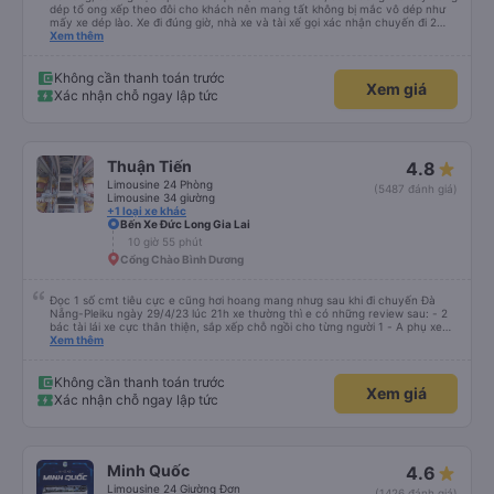
dép tổ ong xếp theo đôi cho khách nên mang tất không bị mắc vô dép như
mấy xe dép lào. Xe đi đúng giờ, nhà xe và tài xế gọi xác nhận chuyến đi 2
cuộc trong buổi sáng ngày đi. Gần tới giờ đi khách nào chưa ra kịp phụ xe có
Xem thêm
gọi nhắc. Giờ dự kiến trả sát sao. Đi từ BXMD - Dak Doa đón trả đúng nơi.
Thấy review tài xế hút thuốc nhưng xe mình đi nằm giường số 2 gần đầu xe
thì không thấy tài xế hút thuốc. Nói chung là nên đi xe 24P nhà này.
Không cần thanh toán trước
Xem giá
Xác nhận chỗ ngay lập tức
Thuận Tiến
4.8
Limousine 24 Phòng
(5487 đánh giá)
Limousine 34 giường
+1 loại xe khác
Bến Xe Đức Long Gia Lai
10 giờ 55 phút
Cổng Chào Bình Dương
Đọc 1 số cmt tiêu cực e cũng hơi hoang mang nhưg sau khi đi chuyến Đà
Nẵng-Pleiku ngày 29/4/23 lúc 21h xe thường thì e có những review sau: - 2
bác tài lái xe cực thân thiện, sắp xếp chỗ ngồi cho từng người 1 - A phụ xe
dui tính, chắc cùng tần số nên nói câu nào là cười câu đó - Xe xuất bến đúg
Xem thêm
giờ, trước giờ đi có nv điện thông báo trước, thái độ phục vụ tốt. - Cơ sở vật
chất bình thường, do đặt xe thường nên cũng k đòi hỏi gì nhìu hơn. Nhưng
nhìn chug khá ổn, có dừng lại để đi vệ sinh.
Không cần thanh toán trước
Xem giá
Xác nhận chỗ ngay lập tức
Minh Quốc
4.6
Limousine 24 Giường Đơn
(1426 đánh giá)