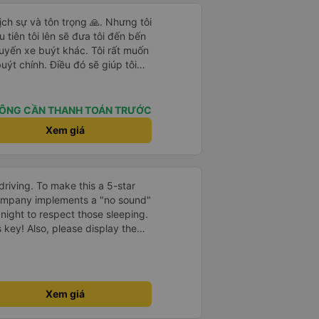
ch sự và tôn trọng 🙏. Nhưng tôi
 tiên tôi lên sẽ đưa tôi đến bến
uyến xe buýt khác. Tôi rất muốn
ýt chính. Điều đó sẽ giúp tôi
 nhiều lần. Ngoài ra, xe buýt
huyến đi rất dễ chịu.
ÔNG CẦN THANH TOÁN TRƯỚC
Xem giá
driving. To make this a 5-star
company implements a "no sound"
 night to respect those sleeping.
is key! Also, please display the
e the cabin for convenience. I
------ ​ Xe chất
t an toàn. Để dịch vụ hoàn hảo
 quy định rõ ràng về việc giữ im
Xem giá
ại) vào ban đêm để tránh làm
 Ngoài ra, nhà xe nên dán sẵn