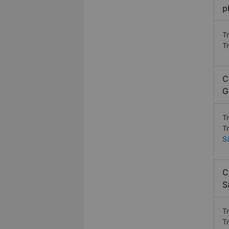
p
T
Tr
C
G
T
T
S
C
S
T
T