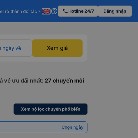
help_outline
phone
Hotline 24/7
Đăng nhập
re
Trở thành đối tác
arrow_drop_down
Xem giá
 ngày về
á vé ưu đãi nhất
: 27 chuyến mỗi
Xem bộ lọc chuyến phổ biến
Chọn ngày