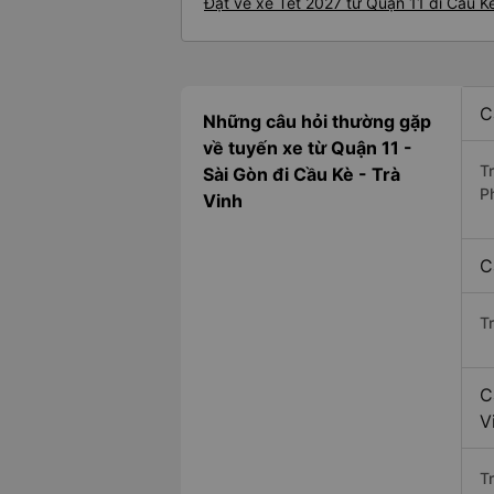
Đặt vé xe Tết 2027 từ Quận 11 đi Cầu K
C
Những câu hỏi thường gặp
về tuyến xe từ Quận 11 -
T
Sài Gòn đi Cầu Kè - Trà
P
Vinh
C
T
C
V
Tr