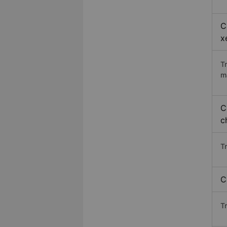
C
x
T
m
C
c
T
C
T