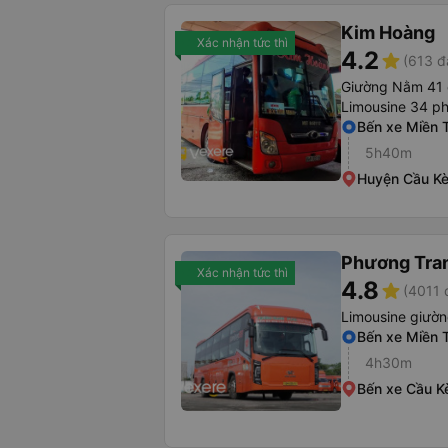
Kim Hoàng
Xác nhận tức thì
4.2
star
(613 đ
Giường Nằm 41
Limousine 34 p
Bến xe Miền 
5h40m
Huyện Cầu K
Phương Tra
Xác nhận tức thì
4.8
star
(4011 
Limousine giườ
Bến xe Miền 
4h30m
Bến xe Cầu K