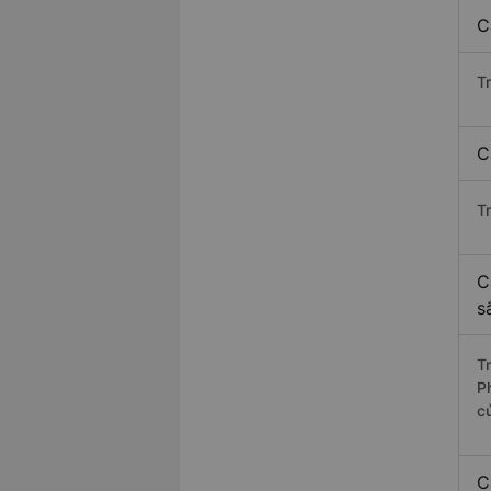
C
T
C
T
C
s
T
P
c
C