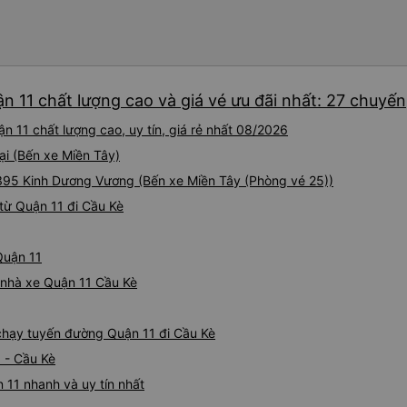
mật khẩu Wi-Fi trong xe để
Tôi vẫn sẽ tiếp tục ủng hộ nh
n 11 chất lượng cao và giá vé ưu đãi nhất: 27 chuyến
n 11 chất lượng cao, uy tín, giá rẻ nhất 08/2026
ại (Bến xe Miền Tây)
 395 Kinh Dương Vương (Bến xe Miền Tây (Phòng vé 25))
từ Quận 11 đi Cầu Kè
Quận 11
á nhà xe Quận 11 Cầu Kè
e chạy tuyến đường Quận 11 đi Cầu Kè
 - Cầu Kè
 11 nhanh và uy tín nhất