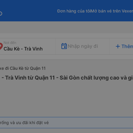
Đơn hàng của tôi
Mở bán vé trên Vexe
fo
Nơi đến
add
Nhập ngày đi
Thêm
xe đi Cầu Kè từ Quận 11
- Trà Vinh từ Quận 11 - Sài Gòn chất lượng cao và gi
rống và ưu đãi khi đặt vé