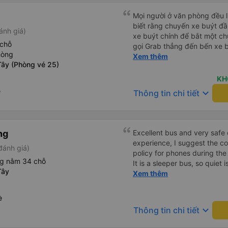
Mọi người ở văn phòng đều lị
biết rằng chuyến xe buýt đầu
ánh giá)
xe buýt chính để bắt một ch
 chỗ
gọi Grab thẳng đến bến xe bu
hòng
không phải mang vác hành lý
Xem thêm
Tây (Phòng vé 25)
chính sạch sẽ, thoải mái và c
KH
è
keyboard_arrow_down
Thông tin chi tiết
ng
Excellent bus and very safe 
experience, I suggest the 
đánh giá)
policy for phones during the
ng nằm 34 chỗ
It is a sleeper bus, so quiet 
Tây
Wi-Fi password clearly insid
Xem thêm
would definitely ride with them again! --------
lượng tốt và tài xế lái xe rấ
è
hơn, tôi góp ý nhà xe nên có
keyboard_arrow_down
Thông tin chi tiết
lặng (tắt âm thanh điện tho
phiền hành khách khác ngủ.