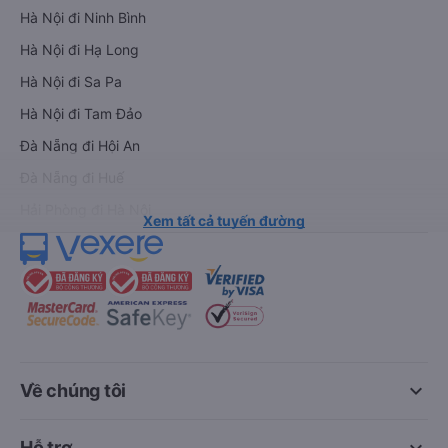
Hà Nội đi Ninh Bình
Hà Nội đi Hạ Long
Hà Nội đi Sa Pa
Hà Nội đi Tam Đảo
Đà Nẵng đi Hội An
Đà Nẵng đi Huế
Hải Phòng đi Hà Nội
Xem tất cả tuyến đường
keyboard_arrow_down
Về chúng tôi
Hỗ trợ