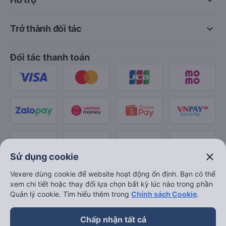
keyboard_arrow_down
keyboard_arrow_down
Trở thành đối tác
Đối tác thanh toán
close
Sử dụng cookie
Vexere dùng cookie để website hoạt động ổn định. Bạn có thể
xem chi tiết hoặc thay đổi lựa chọn bất kỳ lúc nào trong phần
Quản lý cookie. Tìm hiểu thêm trong
Chính sách Cookie
.
Chấp nhận tất cả