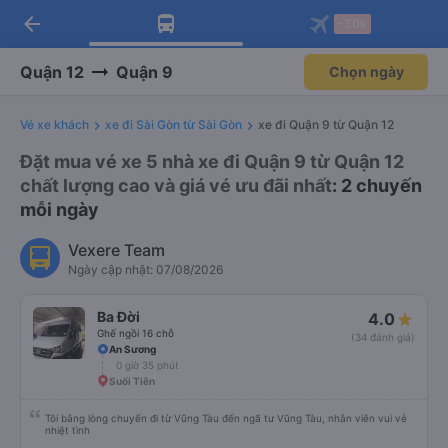
arrow_back
Tải app Vexere ngay!
Tải app Vexere
-30k
Mở app
Mở app
Nhận ưu đãi thành viên độc
-30k/ghế khi đặt vé máy bay qua
quyền
app
Quận 12
Quận 9
Chọn ngày
Vé xe khách
xe đi Sài Gòn từ Sài Gòn
xe đi Quận 9 từ Quận 12
Đặt mua vé xe 5 nhà xe đi Quận 9 từ Quận 12
chất lượng cao và giá vé ưu đãi nhất
: 2 chuyến
mỗi ngày
Vexere Team
Ngày cập nhật: 07/08/2026
Ba Đời
4.0
Ghế ngồi 16 chỗ
(34 đánh giá)
An Sương
0 giờ 35 phút
Suối Tiên
Tôi bằng lòng chuyến đi từ Vũng Tàu đến ngã tư Vũng Tàu, nhân viên vui vẻ
nhiệt tình