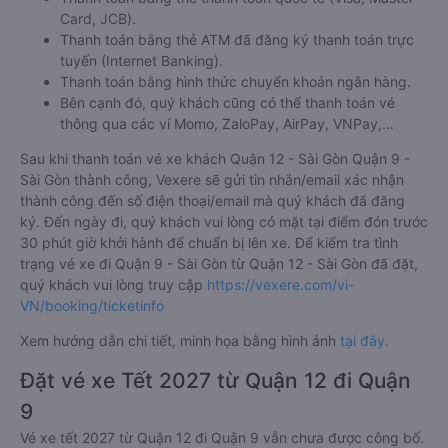
Card, JCB).
Thanh toán bằng thẻ ATM đã đăng ký thanh toán trực
tuyến (Internet Banking).
Thanh toán bằng hình thức chuyển khoản ngân hàng.
Bên cạnh đó, quý khách cũng có thể thanh toán vé
thông qua các ví Momo, ZaloPay, AirPay, VNPay,…
Sau khi thanh toán vé xe khách Quận 12 - Sài Gòn Quận 9 -
Sài Gòn thành công, Vexere sẽ gửi tin nhắn/email xác nhận
thành công đến số điện thoại/email mà quý khách đã đăng
ký. Đến ngày đi, quý khách vui lòng có mặt tại điểm đón trước
30 phút giờ khởi hành để chuẩn bị lên xe. Để kiểm tra tình
trạng vé xe đi Quận 9 - Sài Gòn từ Quận 12 - Sài Gòn đã đặt,
quý khách vui lòng truy cập
https://vexere.com/vi-
VN/booking/ticketinfo
Xem hướng dẫn chi tiết, minh họa bằng hình ảnh
tại đây.
Đặt vé xe Tết 2027 từ Quận 12 đi Quận
9
Vé xe tết 2027 từ Quận 12 đi Quận 9 vẫn chưa được công bố.