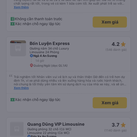
chất lượng rất tốt, trong vé có kèm 1 bữa cơm tối. Xe xuất phát trễ so với
trên app 45p, nhưng do bão nên trời mưa rất to, có thể thông cảm được.
Xem thêm
99/10
Không cần thanh toán trước
Xem giá
Xác nhận chỗ ngay lập tức
star_rate
Bốn Luyện Express
4.2
Giường nằm 34 chỗ Luxury
(546 đánh giá)
Limousine 24 Phòng
Ngã 4 An Sương
14 giờ
Quảng Ngãi (dọc QL1A)
Trải nghiệm tốt Nhân viên vui vẻ lịch sự và thân thiện Giờ đến có trễ hơn dự
định 1h, vì xe phải dừng nhiều và lên xuống hàng hóa và rước hành khách,
nói chung là tối thấy yên tâm khi sử dụng dịch vụ của nhà xe này, và sẽ ủng
hộ và giới thiệu cho người thân sử dụng dịch vụ của nhà xe này
Xem thêm
Xác nhận chỗ ngay lập tức
Xem giá
star_rate
Quang Dũng VIP Limousine
3.7
Giường phòng 32 chỗ (Có WC)
(1140 đánh giá)
Limousine 22 phòng (Có WC)
Bến Xe An Sương