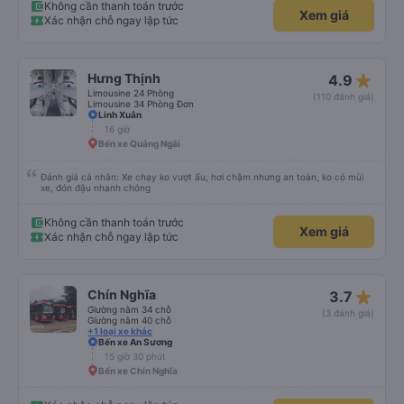
nhưng các anh hướng dẫn mình xuống ở đây không có ma nào dám chở đâu
Không cần thanh toán trước
Xem giá
( vì đây là địa bàn của thế lực xe ôm ngầm, dân chơi cỏ kẹo ke...) Và thế là
Xác nhận chỗ ngay lập tức
mình được chở xuống Ngã 3 thành , nơi sáng sủa an toàn hơn. Một Chuyến
xe được biết thêm nhiều câu chuyện mới. Cảm ơn nhà xe đã giúp đỡ
star_rate
Hưng Thịnh
4.9
Limousine 24 Phòng
(110 đánh giá)
Limousine 34 Phòng Đơn
Linh Xuân
16 giờ
Bến xe Quảng Ngãi
Đánh giá cá nhân: Xe chạy ko vượt ẩu, hơi chậm nhưng an toàn, ko có mùi
xe, đón đậu nhanh chóng
Không cần thanh toán trước
Xem giá
Xác nhận chỗ ngay lập tức
star_rate
Chín Nghĩa
3.7
Giường nằm 34 chỗ
(3 đánh giá)
Giường nằm 40 chỗ
+1 loại xe khác
Bến xe An Sương
15 giờ 30 phút
Bến xe Chín Nghĩa