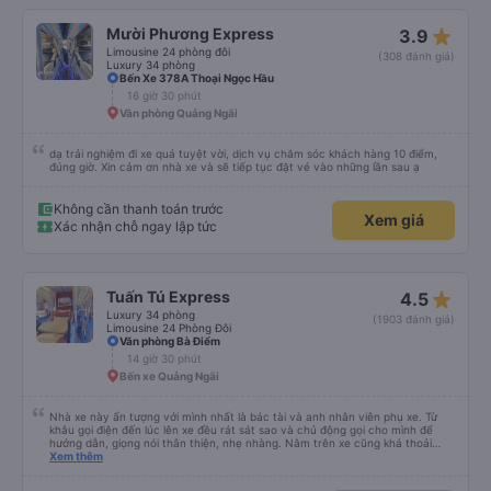
T.XẾ chạy rất em hk bị dồng như những xe khác❤️. Chúc nhà xe ngày càng
phát triển mạnh hơn🥰
star_rate
Mười Phương Express
3.9
Limousine 24 phòng đôi
(308 đánh giá)
Luxury 34 phòng
Bến Xe 378A Thoại Ngọc Hầu
16 giờ 30 phút
Văn phòng Quảng Ngãi
dạ trải nghiệm đi xe quá tuyệt vời, dịch vụ chăm sóc khách hàng 10 điểm,
đúng giờ. Xin cảm ơn nhà xe và sẽ tiếp tục đặt vé vào những lần sau ạ
Không cần thanh toán trước
Xem giá
Xác nhận chỗ ngay lập tức
star_rate
Tuấn Tú Express
4.5
Luxury 34 phòng
(1903 đánh giá)
Limousine 24 Phòng Đôi
Văn phòng Bà Điểm
14 giờ 30 phút
Bến xe Quảng Ngãi
Nhà xe này ấn tượng với mình nhất là bác tài và anh nhân viên phụ xe. Từ
khâu gọi điện đến lúc lên xe đều rát sát sao và chủ động gọi cho mình để
hướng dẫn, giọng nói thân thiện, nhẹ nhàng. Nằm trên xe cũng khá thoải
mái, chăn nệm nước suối đầy đủ. Chuyến xe của mình hầu hết là các cô bác
Xem thêm
lớn tuổi thế nên khi hít thở sẽ thấy có một chút mùi người già Lúc xuống xe,
điểm thả của mình ban đầu dự kiến là Ngã 3 Sợi ( Nha Trang ) và bắt Grab