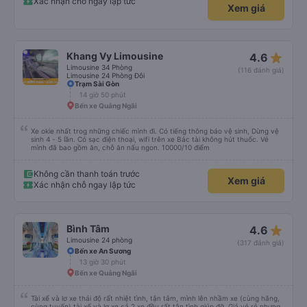
Xác nhận chỗ ngay lập tức
Xem giá
star_rate
Khang Vy Limousine
4.6
Limousine 34 Phòng
(116 đánh giá)
Limousine 24 Phòng Đôi
Trạm Sài Gòn
14 giờ 50 phút
Bến xe Quảng Ngãi
Xe okie nhất trog những chiếc mình đi. Có tiếng thông báo vệ sinh, Dừng vệ
sinh 4 - 5 lần. Có sạc điện thoại, wifi trên xe Bác tài không hút thuốc. Vé
mình đã bao gồm ăn, chỗ ăn nấu ngon. 10000/10 điểm
Không cần thanh toán trước
Xem giá
Xác nhận chỗ ngay lập tức
star_rate
Bình Tâm
4.6
Limousine 24 phòng
(317 đánh giá)
Bến xe An Sương
13 giờ 30 phút
Bến xe Quảng Ngãi
Tài xế và lơ xe thái độ rất nhiệt tình, tận tâm, mình lên nhầm xe (cùng hãng,
cùng tuyến) tài xế và lơ xe cả 2 xe đều rất tận tình giúp đỡ. Giá vé rẻ nhưng