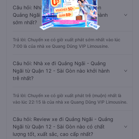
Câu hỏi: Nhà xe đi Quận 12 - Sài Gòn
Quảng Ngãi - Quảng Ngãi nào khởi hành
sớm nhất?
Trả lời: Chuyến xe có giờ xuất phát sớm nhất vào lúc
7:00 là của nhà xe Quang Dũng VIP Limousine.
Câu hỏi: Nhà xe đi Quảng Ngãi - Quảng
Ngãi từ Quận 12 - Sài Gòn nào khởi hành
trễ nhất?
Trả lời: Chuyến xe có giờ xuất phát trễ (muộn) nhất là
vào lúc 22:15 là của nhà xe Quang Dũng VIP Limousine.
Câu hỏi: Review xe đi Quảng Ngãi - Quảng
Ngãi từ Quận 12 - Sài Gòn nào có chất
lượng tốt, xuất sắc, cao cấp nhất?