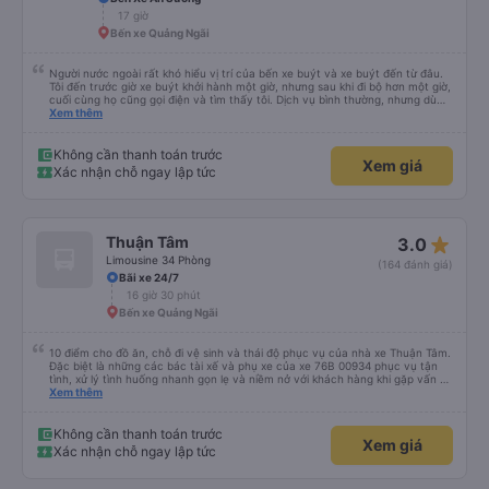
17 giờ
Bến xe Quảng Ngãi
Người nước ngoài rất khó hiểu vị trí của bến xe buýt và xe buýt đến từ đâu.
Tôi đến trước giờ xe buýt khởi hành một giờ, nhưng sau khi đi bộ hơn một giờ,
cuối cùng họ cũng gọi điện và tìm thấy tôi. Dịch vụ bình thường, nhưng dù
sao thì tôi ngủ ngon hơn ở khách sạn vì tôi rất thoải mái. Sẽ tuyệt hơn nếu
Xem thêm
tiếng còi xe bớt to hơn. Nhưng tôi thích nó nên tôi cho điểm tối đa. Cảm ơn
bạn rất nhiều.
Không cần thanh toán trước
Xem giá
Xác nhận chỗ ngay lập tức
star_rate
Thuận Tâm
3.0
Limousine 34 Phòng
(164 đánh giá)
Bãi xe 24/7
16 giờ 30 phút
Bến xe Quảng Ngãi
10 điểm cho đồ ăn, chỗ đi vệ sinh và thái độ phục vụ của nhà xe Thuận Tâm.
Đặc biệt là những các bác tài xế và phụ xe của xe 76B 00934 phục vụ tận
tình, xử lý tình huống nhanh gọn lẹ và niềm nở với khách hàng khi gặp vấn đề
không may. Mình đặt xe lúc 6:00 không may không gửi được xe máy ở lại,
Xem thêm
phải chạy vòng vòng mất 15p gửi xe, các bác tài sẵn sàng tìm chỗ đậu để
chờ và hướng dẫn tận tình 10 điểm cho dịch vụ 😚😚😚
Không cần thanh toán trước
Xem giá
Xác nhận chỗ ngay lập tức