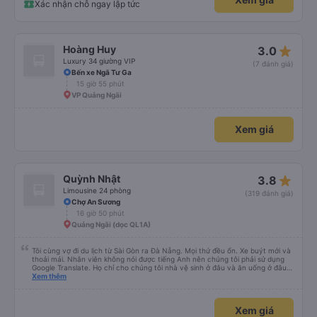
Xác nhận chỗ ngay lập tức
star_rate
Hoàng Huy
3.0
Luxury 34 giường VIP
(7 đánh giá)
Bến xe Ngã Tư Ga
15 giờ 55 phút
VP Quảng Ngãi
Xem giá
star_rate
Quỳnh Nhật
3.8
Limousine 24 phòng
(319 đánh giá)
Chợ An Sương
16 giờ 50 phút
Quảng Ngãi (dọc QL1A)
Tôi cùng vợ đi du lịch từ Sài Gòn ra Đà Nẵng. Mọi thứ đều ổn. Xe buýt mới và
thoải mái. Nhân viên không nói được tiếng Anh nên chúng tôi phải sử dụng
Google Translate. Họ chỉ cho chúng tôi nhà vệ sinh ở đâu và ăn uống ở đâu.
Xe buýt dừng 4 lần trong chuyến đi 16 giờ của chúng tôi. Chúng tôi đến sớm
Xem thêm
hơn dự kiến 3 tiếng. Trải nghiệm đích thực :). Vấn đề chính là công ty đã thay
đổi điểm đón của chúng tôi. Họ gọi cho chúng tôi cả buổi sáng để thông báo
nhưng chúng tôi không hiểu được tiếng Việt. Người quản lý trong khách sạn
Xem giá
của chúng tôi đã giúp đỡ chúng tôi.