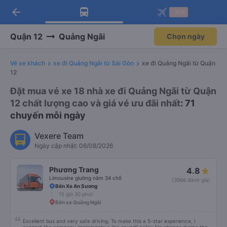
arrow_back
Tải app Vexere ngay!
Tải app Vexere
-30k
Mở app
Mở app
Nhận ưu đãi thành viên độc
-30k/ghế khi đặt vé máy bay qua
quyền
app
Quận 12
Quảng Ngãi
Chọn ngày
Vé xe khách
xe đi Quảng Ngãi từ Sài Gòn
xe đi Quảng Ngãi từ Quận
12
Đặt mua vé xe 18 nhà xe đi Quảng Ngãi từ Quận
12 chất lượng cao và giá vé ưu đãi nhất
: 71
chuyến mỗi ngày
Vexere Team
Ngày cập nhật: 06/08/2026
Phương Trang
4.8
Limousine giường nằm 34 chỗ
(3966 đánh giá)
Bến Xe An Sương
15 giờ 30 phút
Bến xe Quảng Ngãi
Excellent bus and very safe driving. To make this a 5-star experience, I