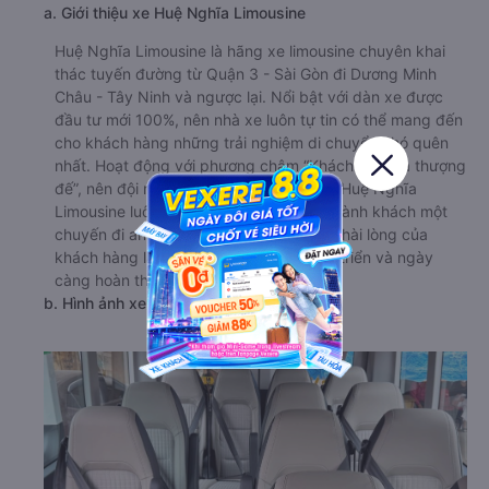
a. Giới thiệu xe Huệ Nghĩa Limousine
Huệ Nghĩa Limousine là hãng xe limousine chuyên khai
thác tuyến đường từ Quận 3 - Sài Gòn đi Dương Minh
Châu - Tây Ninh và ngược lại. Nổi bật với dàn xe được
đầu tư mới 100%, nên nhà xe luôn tự tin có thể mang đến
cho khách hàng những trải nghiệm di chuyển khó quên
nhất. Hoạt động với phương châm “Khách hàng là thượng
đế”, nên đội ngũ nhân viên của hãng xe Huệ Nghĩa
Limousine luôn cam kết mang đến cho hành khách một
chuyến đi an toàn và thoải mái nhất. Sự hài lòng của
khách hàng là động lực để nhà xe phát triển và ngày
càng hoàn thiện hơn.
b. Hình ảnh xe Huệ Nghĩa Limousine