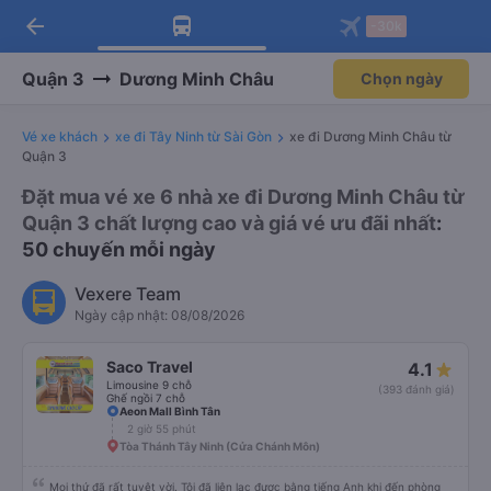
arrow_back
Tải app Vexere ngay!
Tải app Vexere
-30k
Mở app
Mở app
Nhận ưu đãi thành viên độc
-30k/ghế khi đặt vé máy bay qua
quyền
app
Quận 3
Dương Minh Châu
Chọn ngày
Vé xe khách
xe đi Tây Ninh từ Sài Gòn
xe đi Dương Minh Châu từ
Quận 3
Đặt mua vé xe 6 nhà xe đi Dương Minh Châu từ
Quận 3 chất lượng cao và giá vé ưu đãi nhất
:
50 chuyến mỗi ngày
Vexere Team
Ngày cập nhật: 08/08/2026
Saco Travel
4.1
Limousine 9 chỗ
(393 đánh giá)
Ghế ngồi 7 chỗ
Aeon Mall Bình Tân
2 giờ 55 phút
Tòa Thánh Tây Ninh (Cửa Chánh Môn)
Mọi thứ đã rất tuyệt vời. Tôi đã liên lạc được bằng tiếng Anh khi đến phòng