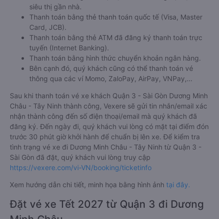
siêu thị gần nhà.
Thanh toán bằng thẻ thanh toán quốc tế (Visa, Master
Card, JCB).
Thanh toán bằng thẻ ATM đã đăng ký thanh toán trực
tuyến (Internet Banking).
Thanh toán bằng hình thức chuyển khoản ngân hàng.
Bên cạnh đó, quý khách cũng có thể thanh toán vé
thông qua các ví Momo, ZaloPay, AirPay, VNPay,…
Sau khi thanh toán vé xe khách Quận 3 - Sài Gòn Dương Minh
Châu - Tây Ninh thành công, Vexere sẽ gửi tin nhắn/email xác
nhận thành công đến số điện thoại/email mà quý khách đã
đăng ký. Đến ngày đi, quý khách vui lòng có mặt tại điểm đón
trước 30 phút giờ khởi hành để chuẩn bị lên xe. Để kiểm tra
tình trạng vé xe đi Dương Minh Châu - Tây Ninh từ Quận 3 -
Sài Gòn đã đặt, quý khách vui lòng truy cập
https://vexere.com/vi-VN/booking/ticketinfo
Xem hướng dẫn chi tiết, minh họa bằng hình ảnh
tại đây.
Đặt vé xe Tết 2027 từ Quận 3 đi Dương