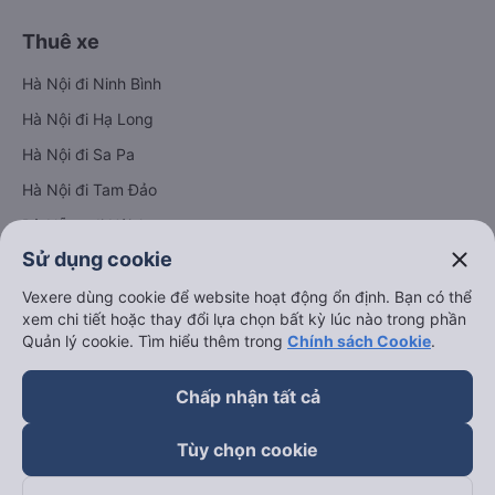
Thuê xe
Hà Nội đi Ninh Bình
Hà Nội đi Hạ Long
Hà Nội đi Sa Pa
Hà Nội đi Tam Đảo
Đà Nẵng đi Hội An
close
Sử dụng cookie
Đà Nẵng đi Huế
Hải Phòng đi Hà Nội
Vexere dùng cookie để website hoạt động ổn định. Bạn có thể
Xem tất cả tuyến đường
xem chi tiết hoặc thay đổi lựa chọn bất kỳ lúc nào trong phần
Quản lý cookie. Tìm hiểu thêm trong
Chính sách Cookie
.
Chấp nhận tất cả
Tùy chọn cookie