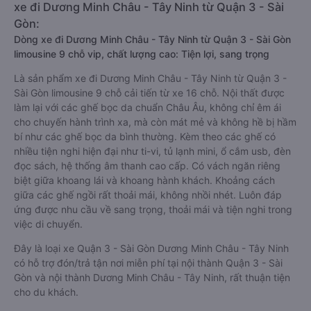
xe đi Dương Minh Châu - Tây Ninh từ Quận 3 - Sài
Gòn:
Dòng xe đi Dương Minh Châu - Tây Ninh từ Quận 3 - Sài Gòn
limousine 9 chỗ vip, chất lượng cao: Tiện lợi, sang trọng
Là sản phẩm xe đi Dương Minh Châu - Tây Ninh từ Quận 3 -
Sài Gòn limousine 9 chỗ cải tiến từ xe 16 chỗ. Nội thất được
làm lại với các ghế bọc da chuẩn Châu Âu, không chỉ êm ái
cho chuyến hành trình xa, mà còn mát mẻ và không hề bị hầm
bí như các ghế bọc da bình thường. Kèm theo các ghế có
nhiều tiện nghi hiện đại như ti-vi, tủ lạnh mini, ổ cắm usb, đèn
đọc sách, hệ thống âm thanh cao cấp. Có vách ngăn riêng
biệt giữa khoang lái và khoang hành khách. Khoảng cách
giữa các ghế ngồi rất thoải mái, không nhồi nhét. Luôn đáp
ứng được nhu cầu về sang trọng, thoải mái và tiện nghi trong
việc di chuyển.
Đây là loại xe Quận 3 - Sài Gòn Dương Minh Châu - Tây Ninh
có hỗ trợ đón/trả tận nơi miễn phí tại nội thành Quận 3 - Sài
Gòn và nội thành Dương Minh Châu - Tây Ninh, rất thuận tiện
cho du khách.