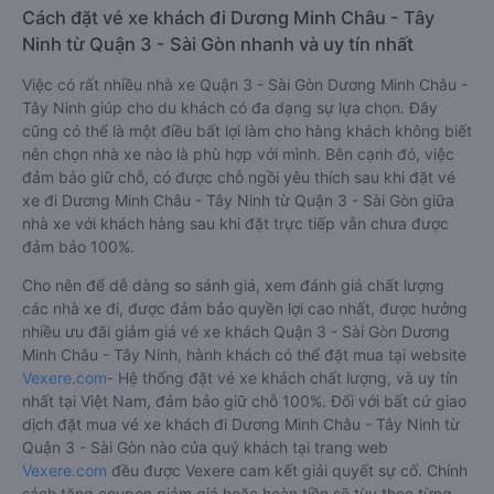
Cách đặt vé xe khách đi Dương Minh Châu - Tây
Ninh từ Quận 3 - Sài Gòn nhanh và uy tín nhất
Việc có rất nhiều nhà xe Quận 3 - Sài Gòn Dương Minh Châu -
Tây Ninh giúp cho du khách có đa dạng sự lựa chọn. Đây
cũng có thể là một điều bất lợi làm cho hàng khách không biết
nên chọn nhà xe nào là phù hợp với mình. Bên cạnh đó, việc
đảm bảo giữ chỗ, có được chỗ ngồi yêu thích sau khi đặt vé
xe đi Dương Minh Châu - Tây Ninh từ Quận 3 - Sài Gòn giữa
nhà xe với khách hàng sau khi đặt trực tiếp vẫn chưa được
đảm bảo 100%.
Cho nên để dễ dàng so sánh giá, xem đánh giá chất lượng
các nhà xe đi, được đảm bảo quyền lợi cao nhất, được hưởng
nhiều ưu đãi giảm giá vé xe khách Quận 3 - Sài Gòn Dương
Minh Châu - Tây Ninh, hành khách có thể đặt mua tại website
Vexere.com
- Hệ thống đặt vé xe khách chất lượng, và uy tín
nhất tại Việt Nam, đảm bảo giữ chỗ 100%. Đối với bất cứ giao
dịch đặt mua vé xe khách đi Dương Minh Châu - Tây Ninh từ
Quận 3 - Sài Gòn nào của quý khách tại trang web
Vexere.com
đều được Vexere cam kết giải quyết sự cố. Chính
sách tặng coupon giảm giá hoặc hoàn tiền sẽ tùy theo từng