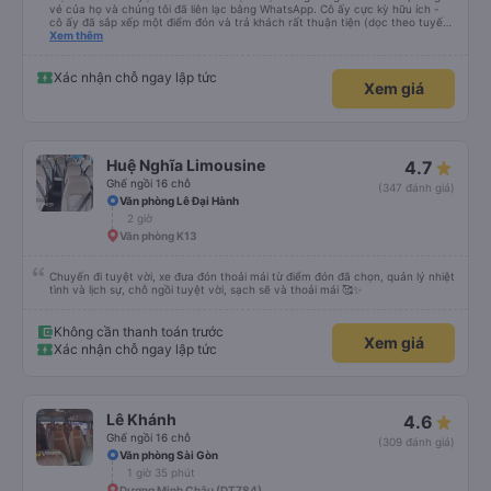
vé của họ và chúng tôi đã liên lạc bằng WhatsApp. Cô ấy cực kỳ hữu ích -
cô ấy đã sắp xếp một điểm đón và trả khách rất thuận tiện (dọc theo tuyến
đường của họ). Xe rộng rãi và thoải mái. Rất khuyến khích.
Xem thêm
Xác nhận chỗ ngay lập tức
Xem giá
Huệ Nghĩa Limousine
4.7
Ghế ngồi 16 chỗ
(347 đánh giá)
Văn phòng Lê Đại Hành
2 giờ
Văn phòng K13
Chuyến đi tuyệt vời, xe đưa đón thoải mái từ điểm đón đã chọn, quản lý nhiệt
tình và lịch sự, chỗ ngồi tuyệt vời, sạch sẽ và thoải mái 🥰✨
Không cần thanh toán trước
Xem giá
Xác nhận chỗ ngay lập tức
Lê Khánh
4.6
Ghế ngồi 16 chỗ
(309 đánh giá)
Văn phòng Sài Gòn
1 giờ 35 phút
Dương Minh Châu (DT784)