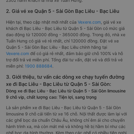
2302 hành khách là nhà xe Tuấn Hưng.
2. Giá vé xe Quận 5 - Sài Gòn Bạc Liêu - Bạc Liêu
Hiện tại, theo cập nhật mới nhất của
Vexere.com
, giá vé xe
khách đi Bạc Liêu - Bạc Liêu từ Quận 5 - Sài Gòn có mức giá
dao động từ 120000 đồng - 365000 đồng. Trong đó, nhà xe
Tuấn Hưng có giá vé rẻ nhất, chỉ 120000 đồng. Đặt vé xe
Quận 5 - Sài Gòn Bạc Liêu - Bạc Liêu chính hãng tại
Vexere.com
để có giá rẻ nhất, đảm bảo giữ chỗ 100% và hỗ
trợ đổi trả vé miễn phí. Tổng đài tư vấn, đặt vé và đổi trả vé
miễn phí:
1900 888684
.
3. Giới thiệu, tư vấn các dòng xe chạy tuyến đường
xe đi Bạc Liêu - Bạc Liêu từ Quận 5 - Sài Gòn:
Dòng xe đi Bạc Liêu - Bạc Liêu từ Quận 5 - Sài Gòn limousine
9 chỗ vip, chất lượng cao: Tiện lợi, sang trọng
Là sản phẩm xe đi Bạc Liêu - Bạc Liêu từ Quận 5 - Sài Gòn
limousine 9 chỗ cải tiến từ xe 16 chỗ. Nội thất được làm lại với
các ghế bọc da chuẩn Châu Âu, không chỉ êm ái cho chuyến
hành trình xa, mà còn mát mẻ và không hề bị hầm bí như các
ghế bọc da bình thường. Kèm theo các ghế có nhiều tiện nghi