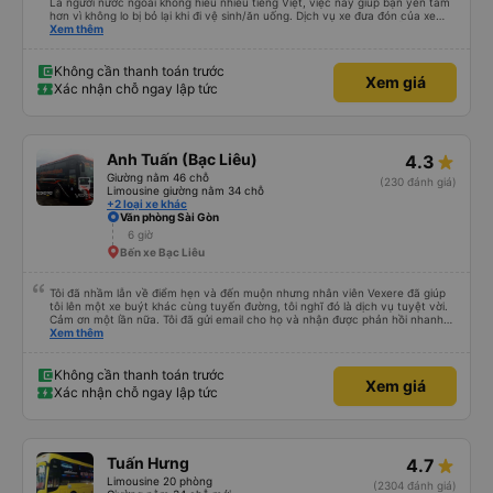
Là người nước ngoài không hiểu nhiều tiếng Việt, việc này giúp bạn yên tâm
hơn vì không lo bị bỏ lại khi đi vệ sinh/ăn uống. Dịch vụ xe đưa đón của xe
buýt Hảo cũng là một điểm cộng, đưa bạn từ bến xe đến chỗ ở MIỄN PHÍ!
Xem thêm
Giúp bạn không phải tỉnh giấc giữa chừng chuyến đi, vẫn còn mơ màng và
loay hoay tìm taxi về khách sạn.
Không cần thanh toán trước
Xem giá
Xác nhận chỗ ngay lập tức
Anh Tuấn (Bạc Liêu)
4.3
Giường nằm 46 chỗ
(230 đánh giá)
Limousine giường nằm 34 chỗ
+2 loại xe khác
Văn phòng Sài Gòn
6 giờ
Bến xe Bạc Liêu
Tôi đã nhầm lẫn về điểm hẹn và đến muộn nhưng nhân viên Vexere đã giúp
tôi lên một xe buýt khác cùng tuyến đường, tôi nghĩ đó là dịch vụ tuyệt vời.
Cảm ơn một lần nữa. Tôi đã gửi email cho họ và nhận được phản hồi nhanh
chóng trong những thời điểm đó.
Xem thêm
Không cần thanh toán trước
Xem giá
Xác nhận chỗ ngay lập tức
Tuấn Hưng
4.7
Limousine 20 phòng
(2304 đánh giá)