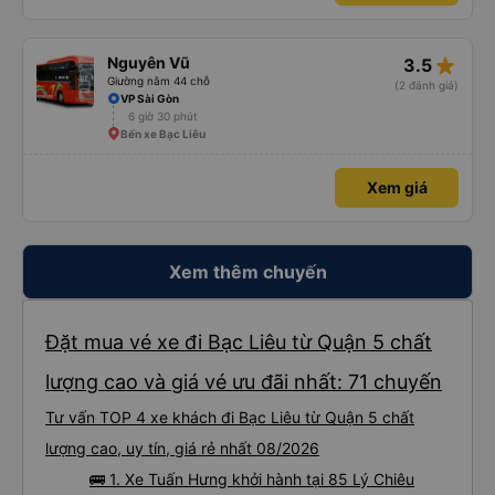
star_rate
Nguyên Vũ
3.5
Giường nằm 44 chỗ
(2 đánh giá)
VP Sài Gòn
6 giờ 30 phút
Bến xe Bạc Liêu
Xem giá
Xem thêm chuyến
Đặt mua vé xe đi Bạc Liêu từ Quận 5 chất
lượng cao và giá vé ưu đãi nhất: 71 chuyến
Tư vấn TOP 4 xe khách đi Bạc Liêu từ Quận 5 chất
lượng cao, uy tín, giá rẻ nhất 08/2026
🚌 1. Xe Tuấn Hưng khởi hành tại 85 Lý Chiêu