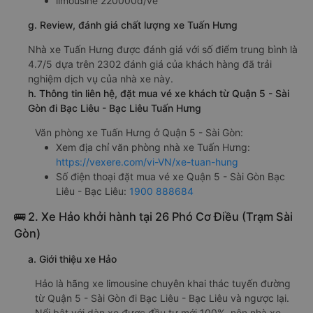
limousine 220000đ/vé
g. Review, đánh giá chất lượng xe Tuấn Hưng
Nhà xe Tuấn Hưng được đánh giá với số điểm trung bình là
4.7/5 dựa trên 2302 đánh giá của khách hàng đã trải
nghiệm dịch vụ của nhà xe này.
h. Thông tin liên hệ, đặt mua vé xe khách từ Quận 5 - Sài
Gòn đi Bạc Liêu - Bạc Liêu Tuấn Hưng
Văn phòng xe Tuấn Hưng ở Quận 5 - Sài Gòn:
Xem địa chỉ văn phòng nhà xe Tuấn Hưng:
https://vexere.com/vi-VN/xe-tuan-hung
Số điện thoại đặt mua vé xe Quận 5 - Sài Gòn Bạc
Liêu - Bạc Liêu:
1900 888684
🚌 2. Xe Hảo khởi hành tại 26 Phó Cơ Điều (Trạm Sài
Gòn)
a. Giới thiệu xe Hảo
Hảo là hãng xe limousine chuyên khai thác tuyến đường
từ Quận 5 - Sài Gòn đi Bạc Liêu - Bạc Liêu và ngược lại.
Nổi bật với dàn xe được đầu tư mới 100%, nên nhà xe