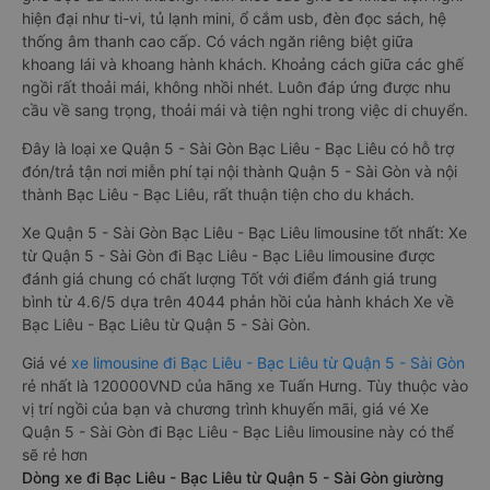
hiện đại như ti-vi, tủ lạnh mini, ổ cắm usb, đèn đọc sách, hệ
thống âm thanh cao cấp. Có vách ngăn riêng biệt giữa
khoang lái và khoang hành khách. Khoảng cách giữa các ghế
ngồi rất thoải mái, không nhồi nhét. Luôn đáp ứng được nhu
cầu về sang trọng, thoải mái và tiện nghi trong việc di chuyển.
Đây là loại xe Quận 5 - Sài Gòn Bạc Liêu - Bạc Liêu có hỗ trợ
đón/trả tận nơi miễn phí tại nội thành Quận 5 - Sài Gòn và nội
thành Bạc Liêu - Bạc Liêu, rất thuận tiện cho du khách.
Xe Quận 5 - Sài Gòn Bạc Liêu - Bạc Liêu limousine tốt nhất: Xe
từ Quận 5 - Sài Gòn đi Bạc Liêu - Bạc Liêu limousine được
đánh giá chung có chất lượng Tốt với điểm đánh giá trung
bình từ 4.6/5 dựa trên 4044 phản hồi của hành khách Xe về
Bạc Liêu - Bạc Liêu từ Quận 5 - Sài Gòn.
Giá vé
xe limousine đi Bạc Liêu - Bạc Liêu từ Quận 5 - Sài Gòn
rẻ nhất là 120000VND của hãng xe Tuấn Hưng. Tùy thuộc vào
vị trí ngồi của bạn và chương trình khuyến mãi, giá vé Xe
Quận 5 - Sài Gòn đi Bạc Liêu - Bạc Liêu limousine này có thể
sẽ rẻ hơn
Dòng xe đi Bạc Liêu - Bạc Liêu từ Quận 5 - Sài Gòn giường