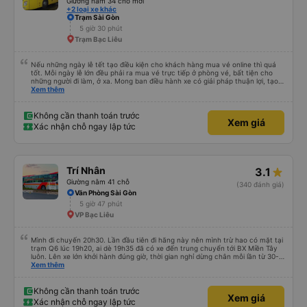
Giường nằm 34 chỗ mới
+2 loại xe khác
Trạm Sài Gòn
5 giờ 30 phút
Trạm Bạc Liêu
Nếu những ngày lễ tết tạo điều kiện cho khách hàng mua vé online thì quá
tốt. Mỗi ngày lễ lớn đều phải ra mua vé trực tiếp ở phòng vé, bất tiện cho
những người đi làm, ở xa. Mong ban điều hành xe có giải pháp thuận lợi, tạo
điều kiện cho khách hàng mua vé online (chuyển khoản khi mua vé). Kính
Xem thêm
chúc nhà xe làm ăn phát đạt.
Không cần thanh toán trước
Xem giá
Xác nhận chỗ ngay lập tức
Trí Nhân
3.1
Giường nằm 41 chỗ
(340 đánh giá)
Văn Phòng Sài Gòn
5 giờ 47 phút
VP Bạc Liêu
Mình đi chuyến 20h30. Lần đầu tiên đi hãng này nên mình trừ hao có mặt tại
trạm Q6 lúc 19h20, ai dè 19h35 đã có xe đến trung chuyển tới BX Miền Tây
luôn. Lên xe lớn khởi hành đúng giờ, thời gian nghỉ dừng chân mỗi lần từ 30-
45 phút. Đến trạm Giá Rai thì có xe trung chuyển chờ sẵn chở đến nơi.
Xem thêm
Chuyến đi này không có đón khách dọc đường nên xe thoải mái.
Không cần thanh toán trước
Xem giá
Xác nhận chỗ ngay lập tức