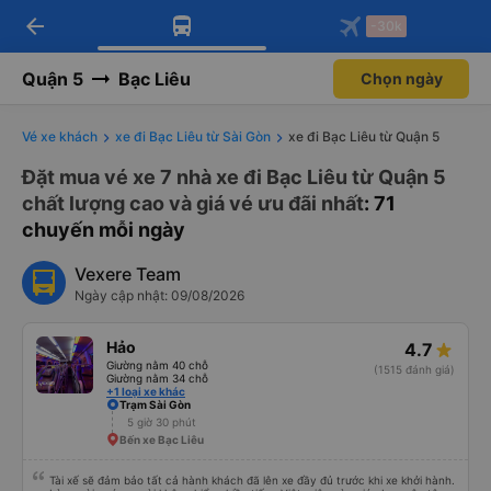
arrow_back
Tải app Vexere ngay!
Tải app Vexere
-30k
Mở app
Mở app
Nhận ưu đãi thành viên độc
-30k/ghế khi đặt vé máy bay qua
quyền
app
Quận 5
Bạc Liêu
Chọn ngày
Vé xe khách
xe đi Bạc Liêu từ Sài Gòn
xe đi Bạc Liêu từ Quận 5
Đặt mua vé xe 7 nhà xe đi Bạc Liêu từ Quận 5
chất lượng cao và giá vé ưu đãi nhất
: 71
chuyến mỗi ngày
Vexere Team
Ngày cập nhật: 09/08/2026
Hảo
4.7
Giường nằm 40 chỗ
(1515 đánh giá)
Giường nằm 34 chỗ
+1 loại xe khác
Trạm Sài Gòn
5 giờ 30 phút
Bến xe Bạc Liêu
Tài xế sẽ đảm bảo tất cả hành khách đã lên xe đầy đủ trước khi xe khởi hành.