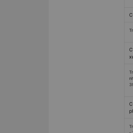
C
T
C
x
T
n
3
C
p
T
- 