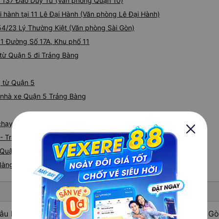
ại 137 Đào Duy Từ (Văn phòng Quận 10)
i hành tại 11 Lê Đại Hành (Văn phòng Lê Đại Hành)
354/23 Lý Thường Kiệt (Văn phòng Sài Gòn)
i 1 Đường Số 17A, Khu phố 11
từ Quận 5 đi Trảng Bàng
g từ Quận 5
iá nhà xe Quận 5 Trảng Bàng
e chạy tuyến đường Quận 5 đi Trảng Bàng
 - Trảng Bàng
Quận 5 nhanh và uy tín nhất
 Bàng
âu hỏi: Nhà xe đi Trảng Bàng - Tây Ninh từ Quận 5 - Sài G