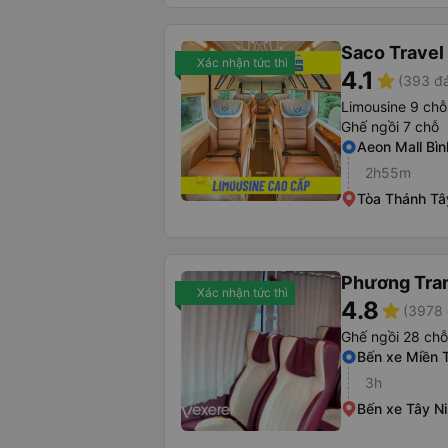
Saco Travel
Xác nhận tức thì
4.1
star
(393 đá
Limousine 9 chỗ
Ghế ngồi 7 chỗ
Aeon Mall Bìn
2h55m
Tòa Thánh Tâ
Phương Tra
Xác nhận tức thì
4.8
star
(3978 
Ghế ngồi 28 chỗ
Bến xe Miền 
3h
Bến xe Tây N