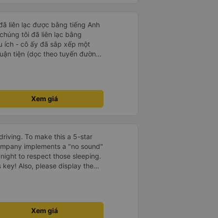
 đã liên lạc được bằng tiếng Anh
chúng tôi đã liên lạc bằng
 ích - cô ấy đã sắp xếp một
huận tiện (dọc theo tuyến đường
i mái. Rất khuyến khích.
Xem giá
driving. To make this a 5-star
company implements a "no sound"
 night to respect those sleeping.
is key! Also, please display the
e the cabin for convenience. I
------ ​ Xe chất
t an toàn. Để dịch vụ hoàn hảo
 quy định rõ ràng về việc giữ im
Xem giá
ại) vào ban đêm để tránh làm