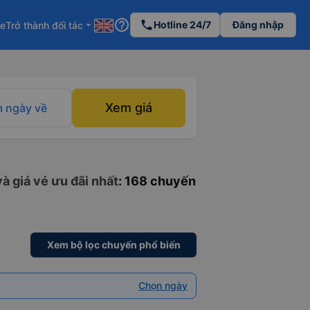
help_outline
phone
Hotline 24/7
Đăng nhập
re
Trở thành đối tác
arrow_drop_down
Xem giá
 ngày về
à giá vé ưu đãi nhất
: 168 chuyến
Xem bộ lọc chuyến phổ biến
Chọn ngày