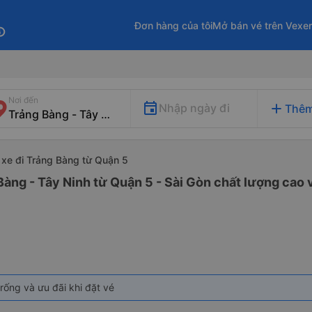
Đơn hàng của tôi
Mở bán vé trên Vexe
fo
Nơi đến
add
Nhập ngày đi
Thêm
xe đi Trảng Bàng từ Quận 5
Bàng - Tây Ninh từ Quận 5 - Sài Gòn chất lượng cao v
rống và ưu đãi khi đặt vé