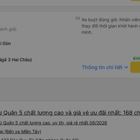
phiền hành khách khác ngủ.
mật khẩu Wi-Fi trong xe để
Tôi vẫn sẽ tiếp tục ủng hộ nh
Xe buýt đúng giờ. Nhân viên r
thay đổi thời gian khởi hành
ánh giá)
mình.
i Gòn
KH
Ngã 3 Hai Châu)
keyboard_arrow_down
Thông tin chi tiết
ừ Quận 5 chất lượng cao và giá vé ưu đãi nhất: 168 c
 Quận 5 chất lượng cao, uy tín, giá rẻ nhất 08/2026
ại (Bến xe Miền Tây)