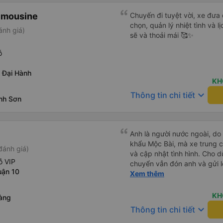
imousine
Chuyến đi tuyệt vời, xe đưa
chọn, quản lý nhiệt tình và l
ánh giá)
sẽ và thoải mái 🥰✨
ỗ
 Đại Hành
KH
keyboard_arrow_down
Thông tin chi tiết
nh Sơn
c
Anh là người nước ngoài, do
khẩu Mộc Bài, mà xe trung ch
đánh giá)
và cập nhật tình hình. Cho d
ỗ VIP
chuyển vẫn đón anh và gửi l
uận 10
anh thật muốn tip cho bác t
Xem thêm
mà vé xe bằng xe khách cũn
nhất phải cải thiện là wifi tr
KH
àng
keyboard_arrow_down
Thông tin chi tiết