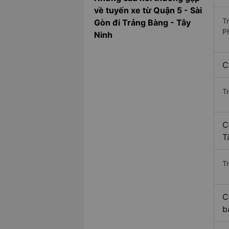
về tuyến xe từ Quận 5 - Sài
T
Gòn đi Trảng Bàng - Tây
P
Ninh
C
T
C
T
Tr
C
b