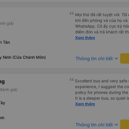
Mọi thứ đã rất tuyệt vời. Tôi
khi đến phòng vé của họ và 
nh giá)
WhatsApp. Cô ấy cực kỳ hữu
điểm đón và trả khách rất t
của họ). Xe rộng rãi và thoả
Xem thêm
h Tân
y Ninh (Cửa Chánh Môn)
keyboard_arrow_down
Thông tin chi tiết
ng
Excellent bus and very safe 
experience, I suggest the 
đánh giá)
policy for phones during the
It is a sleeper bus, so quiet 
Tây
Wi-Fi password clearly insid
Xem thêm
would definitely ride with them again! --------
lượng tốt và tài xế lái xe rấ
inh
hơn, tôi góp ý nhà xe nên có
keyboard_arrow_down
Thông tin chi tiết
lặng (tắt âm thanh điện tho