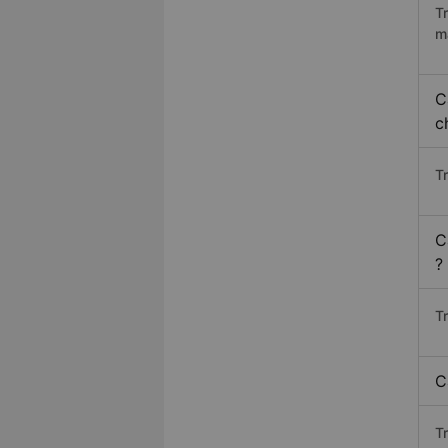
T
m
C
c
T
C
?
T
C
T