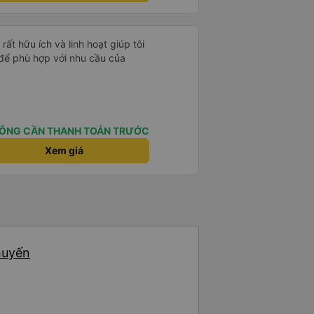
 Ngoài ra, nhà xe nên dán sẵn
 hành khách dễ dàng sử dụng.
à xe trong tương lai!
ất hữu ích và linh hoạt giúp tôi
 để phù hợp với nhu cầu của
ÔNG CẦN THANH TOÁN TRƯỚC
Xem giá
huyến