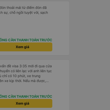
 đón thoải mái từ điểm đón đã
ịch sự, chỗ ngồi tuyệt vời, sạch
ÔNG CẦN THANH TOÁN TRƯỚC
Xem giá
 vấn đề visa 3:35 mới đi qua cửa
uyển có liên lạc với anh liên tục
ù chỉ có 10 phút, xe trung
ên xe kịp thời. Nếu mà được,
ài. Xe này là xe Limousine nhưng
g 100k. Rất hài lòng, điểm duy
ên xe ko kết nối được.
ÔNG CẦN THANH TOÁN TRƯỚC
Xem giá