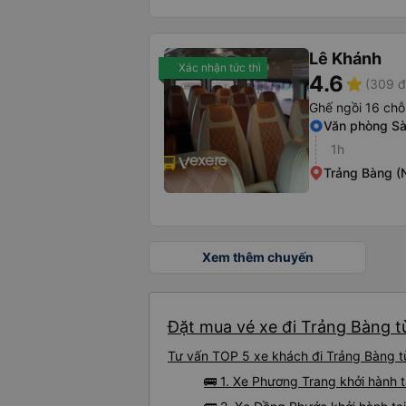
Lê Khánh
Xác nhận tức thì
4.6
star
(309 đ
Ghế ngồi 16 chỗ
Văn phòng Sà
1h
Trảng Bàng (
Xem thêm chuyến
Đặt mua vé xe đi Trảng Bàng t
Tư vấn TOP 5 xe khách đi Trảng Bàng từ
🚌 1. Xe Phương Trang khởi hành t