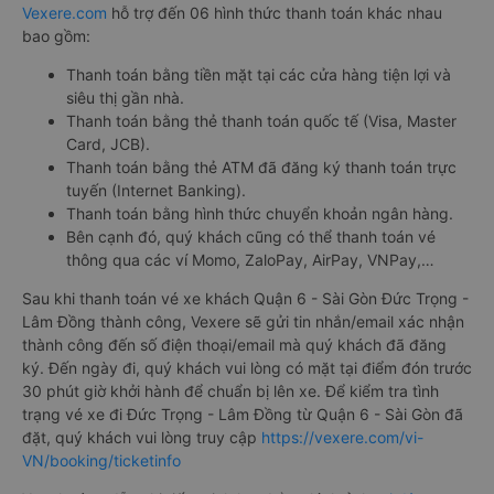
thanh toán vé.
Việc đặt mua và thanh toán vé xe khách đi Đức Trọng - Lâm
Đồng từ Quận 6 - Sài Gòn cũng vô cùng đơn giản, tiện lợi khi
Vexere.com
hỗ trợ đến 06 hình thức thanh toán khác nhau
bao gồm:
Thanh toán bằng tiền mặt tại các cửa hàng tiện lợi và
siêu thị gần nhà.
Thanh toán bằng thẻ thanh toán quốc tế (Visa, Master
Card, JCB).
Thanh toán bằng thẻ ATM đã đăng ký thanh toán trực
tuyến (Internet Banking).
Thanh toán bằng hình thức chuyển khoản ngân hàng.
Bên cạnh đó, quý khách cũng có thể thanh toán vé
thông qua các ví Momo, ZaloPay, AirPay, VNPay,…
Sau khi thanh toán vé xe khách Quận 6 - Sài Gòn Đức Trọng -
Lâm Đồng thành công, Vexere sẽ gửi tin nhắn/email xác nhận
thành công đến số điện thoại/email mà quý khách đã đăng
ký. Đến ngày đi, quý khách vui lòng có mặt tại điểm đón trước
30 phút giờ khởi hành để chuẩn bị lên xe. Để kiểm tra tình
trạng vé xe đi Đức Trọng - Lâm Đồng từ Quận 6 - Sài Gòn đã