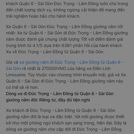
đều sở hữu những xe giường nằm chất lượng cao. Trên xe
được trang bị đầy đủ các trang thiết bị hiện đại phục vụ cho
nhu cầu di chuyển của hành khách. Bên cạnh đó, các hãng xe
khách Quận 6 - Sài Gòn Đức Trọng - Lâm Đồng luôn chú trọng
đến chất lượng dịch vụ, không ngừng cải thiện để mang đến
trải nghiệm hoàn hảo cho hành khách.
Xe Quận 6 - Sài Gòn Đức Trọng - Lâm Đồng giường nằm tốt
nhất: Xe từ Quận 6 - Sài Gòn đi Đức Trọng - Lâm Đồng giường
nằm được đánh giá chung chất lượng Tốt với điểm đánh giá
trung bình từ 4.1/5 dựa trên 6381 phản hồi của hành khách
Xe về Đức Trọng - Lâm Đồng từ Quận 6 - Sài Gòn.
Giá vé
xe giường nằm đi Đức Trọng - Lâm Đồng từ Quận 6 -
Sài Gòn
rẻ nhất là 270000VND của hãng xe Điền Linh
Limousine. Tùy thuộc vào chương trình khuyến mãi, giá vé Xe
Quận 6 - Sài Gòn đi Đức Trọng - Lâm Đồng giường nằm này
có thể sẽ rẻ hơn.
Dòng xe đi Đức Trọng - Lâm Đồng từ Quận 6 - Sài Gòn
giường nằm đôi: Riêng tư, đầy đủ tiện nghi
Xe khách đi Đức Trọng - Lâm Đồng từ Quận 6 - Sài Gòn