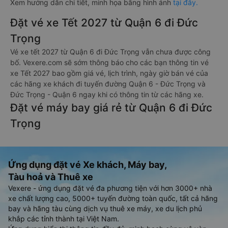
đặt, quý khách vui lòng truy cập
https://vexere.com/vi-
VN/booking/ticketinfo
Xem hướng dẫn chi tiết, minh họa bằng hình ảnh
tại đây.
Đặt vé xe Tết 2027 từ Quận 6 đi Đức
Trọng
Vé xe tết 2027 từ Quận 6 đi Đức Trọng vẫn chưa được công
bố. Vexere.com sẽ sớm thông báo cho các bạn thông tin vé
xe Tết 2027 bao gồm giá vé, lịch trình, ngày giờ bán vé của
các hãng xe khách đi tuyến đường Quận 6 - Đức Trọng và
Đức Trọng - Quận 6 ngay khi có thông tin từ các hãng xe.
Đặt vé máy bay giá rẻ từ Quận 6 đi Đức
Trọng
Ứng dụng đặt vé Xe khách, Máy bay,
Tàu hoả và Thuê xe
Vexere - ứng dụng đặt vé đa phương tiện với hơn 3000+ nhà