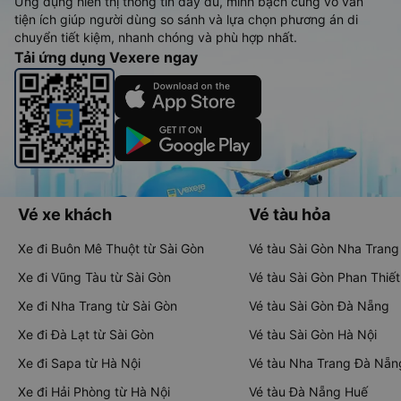
xe chất lượng cao, 5000+ tuyến đường toàn quốc, tất cả hãng
bay và hãng tàu cùng dịch vụ thuê xe máy, xe du lịch phủ
khắp các tỉnh thành tại Việt Nam.
Ứng dụng hiển thị thông tin đầy đủ, minh bạch cùng vô vàn
tiện ích giúp người dùng so sánh và lựa chọn phương án di
chuyển tiết kiệm, nhanh chóng và phù hợp nhất.
Tải ứng dụng Vexere ngay
Vé xe khách
Vé tàu hỏa
Xe đi Buôn Mê Thuột từ Sài Gòn
Vé tàu Sài Gòn Nha Trang
Xe đi Vũng Tàu từ Sài Gòn
Vé tàu Sài Gòn Phan Thiết
Xe đi Nha Trang từ Sài Gòn
Vé tàu Sài Gòn Đà Nẵng
Xe đi Đà Lạt từ Sài Gòn
Vé tàu Sài Gòn Hà Nội