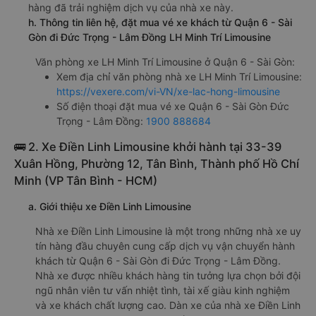
g. Review, đánh giá chất lượng xe LH Minh Trí Limousine
Nhà xe LH Minh Trí Limousine được đánh giá với số điểm
trung bình là 4.5/5 dựa trên 2052 đánh giá của khách
hàng đã trải nghiệm dịch vụ của nhà xe này.
h. Thông tin liên hệ, đặt mua vé xe khách từ Quận 6 - Sài
Gòn đi Đức Trọng - Lâm Đồng LH Minh Trí Limousine
Văn phòng xe LH Minh Trí Limousine ở Quận 6 - Sài Gòn:
Xem địa chỉ văn phòng nhà xe LH Minh Trí Limousine:
https://vexere.com/vi-VN/xe-lac-hong-limousine
Số điện thoại đặt mua vé xe Quận 6 - Sài Gòn Đức
Trọng - Lâm Đồng:
1900 888684
🚌 2. Xe Điền Linh Limousine khởi hành tại 33-39
Xuân Hồng, Phường 12, Tân Bình, Thành phố Hồ Chí
Minh (VP Tân Bình - HCM)
a. Giới thiệu xe Điền Linh Limousine
Nhà xe Điền Linh Limousine là một trong những nhà xe uy
tín hàng đầu chuyên cung cấp dịch vụ vận chuyển hành
khách từ Quận 6 - Sài Gòn đi Đức Trọng - Lâm Đồng.