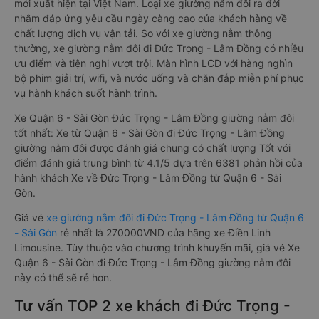
giường nằm đôi là loại xe đặc biệt. Với mỗi giường được thiết
kế như một phòng ngủ khách sạn sang trọng, hiện đại. Đây là
dòng xe giường nằm cho cặp đôi đi Đức Trọng - Lâm Đồng
mới xuất hiện tại Việt Nam. Loại xe giường nằm đôi ra đời
nhằm đáp ứng yêu cầu ngày càng cao của khách hàng về
chất lượng dịch vụ vận tải. So với xe giường nằm thông
thường, xe giường nằm đôi đi Đức Trọng - Lâm Đồng có nhiều
ưu điểm và tiện nghi vượt trội. Màn hình LCD với hàng nghìn
bộ phim giải trí, wifi, và nước uống và chăn đắp miễn phí phục
vụ hành khách suốt hành trình.
Xe Quận 6 - Sài Gòn Đức Trọng - Lâm Đồng giường nằm đôi
tốt nhất: Xe từ Quận 6 - Sài Gòn đi Đức Trọng - Lâm Đồng
giường nằm đôi được đánh giá chung có chất lượng Tốt với
điểm đánh giá trung bình từ 4.1/5 dựa trên 6381 phản hồi của
hành khách Xe về Đức Trọng - Lâm Đồng từ Quận 6 - Sài
Gòn.
Giá vé
xe giường nằm đôi đi Đức Trọng - Lâm Đồng từ Quận 6
- Sài Gòn
rẻ nhất là 270000VND của hãng xe Điền Linh
Limousine. Tùy thuộc vào chương trình khuyến mãi, giá vé Xe
Quận 6 - Sài Gòn đi Đức Trọng - Lâm Đồng giường nằm đôi