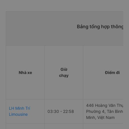
https://vexere.com/vi-VN/xe-dien-linh-limousine
Số điện thoại đặt mua vé xe Quận 6 - Sài Gòn Đức
Trọng - Lâm Đồng:
1900 888684
Bảng tổng hợp thông ti
Giờ
Nhà xe
Điểm đi
chạy
446 Hoàng Văn Thụ,
LH Minh Trí