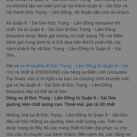
ngồi rất thoải mái, không nhồi nhét. Luôn đáp ứng được nhu
cầu về sang trọng, thoải mái và tiện nghi trong việc di chuyển.
Đây là loại xe Quận 6 - Sài Gòn Đức Trọng - Lâm Đồng có hỗ
trợ đón/trả tận nơi miễn phí tại nội thành Quận 6 - Sài Gòn và
nội thành Đức Trọng - Lâm Đồng, rất thuận tiện cho du khách.
Xe Quận 6 - Sài Gòn Đức Trọng - Lâm Đồng limousine tốt
nhất: Xe từ Quận 6 - Sài Gòn đi Đức Trọng - Lâm Đồng
limousine được đánh giá chung có chất lượng Tốt với điểm
đánh giá trung bình từ 4.3/5 dựa trên 8433 phản hồi của
hành khách Xe về Đức Trọng - Lâm Đồng từ Quận 6 - Sài
Gòn.
Giá vé
xe limousine đi Đức Trọng - Lâm Đồng từ Quận 6 - Sài
Gòn
rẻ nhất là 270000VND của hãng xe Điền Linh Limousine.
Tùy thuộc vào vị trí ngồi của bạn và chương trình khuyến mãi,
giá vé Xe Quận 6 - Sài Gòn đi Đức Trọng - Lâm Đồng
limousine này có thể sẽ rẻ hơn
Dòng xe đi Đức Trọng - Lâm Đồng từ Quận 6 - Sài Gòn
giường nằm chất lượng cao: Thoải mái, giá cả tốt nhất
Những nhà xe đi Đức Trọng - Lâm Đồng từ Quận 6 - Sài Gòn