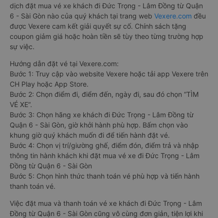
Trọng - Lâm Đồng, hành khách có thể đặt mua tại website
Vexere.com
- Hệ thống đặt vé xe khách chất lượng, và uy tín
nhất tại Việt Nam, đảm bảo giữ chỗ 100%. Đối với bất cứ giao
dịch đặt mua vé xe khách đi Đức Trọng - Lâm Đồng từ Quận
6 - Sài Gòn nào của quý khách tại trang web
Vexere.com
đều
được Vexere cam kết giải quyết sự cố. Chính sách tặng
coupon giảm giá hoặc hoàn tiền sẽ tùy theo từng trường hợp
sự việc.
Hướng dẫn đặt vé tại Vexere.com:
Bước 1: Truy cập vào website Vexere hoặc tải app Vexere trên
CH Play hoặc App Store.
Bước 2: Chọn điểm đi, điểm đến, ngày đi, sau đó chọn “TÌM
VÉ XE”.
Bước 3: Chọn hãng xe khách đi Đức Trọng - Lâm Đồng từ
Quận 6 - Sài Gòn, giờ khởi hành phù hợp. Bấm chọn vào
khung giờ quý khách muốn đi để tiến hành đặt vé.
Bước 4: Chọn vị trí/giường ghế, điểm đón, điểm trả và nhập
thông tin hành khách khi đặt mua vé xe đi Đức Trọng - Lâm
Đồng từ Quận 6 - Sài Gòn
Bước 5: Chọn hình thức thanh toán vé phù hợp và tiến hành