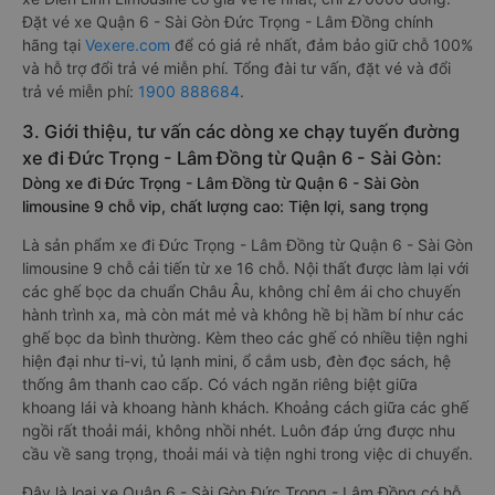
Hiện tại, theo cập nhật mới nhất của
Vexere.com
, giá vé xe
khách đi Đức Trọng - Lâm Đồng từ Quận 6 - Sài Gòn có mức
giá dao động từ 270000 đồng - 500000 đồng. Trong đó, nhà
xe Điền Linh Limousine có giá vé rẻ nhất, chỉ 270000 đồng.
Đặt vé xe Quận 6 - Sài Gòn Đức Trọng - Lâm Đồng chính
hãng tại
Vexere.com
để có giá rẻ nhất, đảm bảo giữ chỗ 100%
và hỗ trợ đổi trả vé miễn phí. Tổng đài tư vấn, đặt vé và đổi
trả vé miễn phí:
1900 888684
.
3. Giới thiệu, tư vấn các dòng xe chạy tuyến đường
xe đi Đức Trọng - Lâm Đồng từ Quận 6 - Sài Gòn:
Dòng xe đi Đức Trọng - Lâm Đồng từ Quận 6 - Sài Gòn
limousine 9 chỗ vip, chất lượng cao: Tiện lợi, sang trọng
Là sản phẩm xe đi Đức Trọng - Lâm Đồng từ Quận 6 - Sài Gòn
limousine 9 chỗ cải tiến từ xe 16 chỗ. Nội thất được làm lại với
các ghế bọc da chuẩn Châu Âu, không chỉ êm ái cho chuyến
hành trình xa, mà còn mát mẻ và không hề bị hầm bí như các
ghế bọc da bình thường. Kèm theo các ghế có nhiều tiện nghi
hiện đại như ti-vi, tủ lạnh mini, ổ cắm usb, đèn đọc sách, hệ
thống âm thanh cao cấp. Có vách ngăn riêng biệt giữa
khoang lái và khoang hành khách. Khoảng cách giữa các ghế