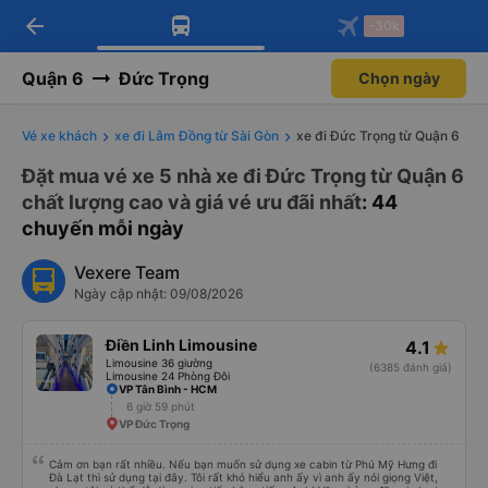
Tải app Vexere ngay!
Mở app
Nhận ưu đãi thành viên độc
quyền
arrow_back
Tải app Vexere
-30k
Mở app
-30k/ghế khi đặt vé máy bay qua
app
Quận 6
Đức Trọng
Chọn ngày
Vé xe khách
xe đi Lâm Đồng từ Sài Gòn
xe đi Đức Trọng từ Quận 6
Đặt mua vé xe 5 nhà xe đi Đức Trọng từ Quận 6
chất lượng cao và giá vé ưu đãi nhất
: 44
chuyến mỗi ngày
Vexere Team
Ngày cập nhật: 09/08/2026
Điền Linh Limousine
4.1
Limousine 36 giường
(6385 đánh giá)
Limousine 24 Phòng Đôi
VP Tân Bình - HCM
6 giờ 59 phút