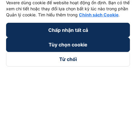
Vexere dùng cookie để website hoạt động ổn định. Bạn có thể
xem chi tiết hoặc thay đổi lựa chọn bất kỳ lúc nào trong phần
Quản lý cookie. Tìm hiểu thêm trong
Chính sách Cookie
.
Chấp nhận tất cả
Tùy chọn cookie
Từ chối
Theo dõi chúng tôi trên
Facebook
Tiktok
Youtube
Công ty TNHH Thương Mại Dịch Vụ Vexere
Địa chỉ đăng ký kinh doanh: 8C Chữ Đồng Tử, Phường Tân
Sơn Nhất, TP. Hồ Chí Minh, Việt Nam