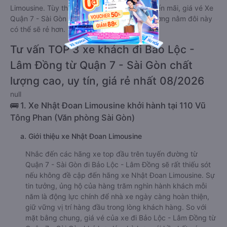
Limousine. Tùy thuộc vào chương trình khuyến mãi, giá vé Xe
Quận 7 - Sài Gòn đi Bảo Lộc - Lâm Đồng giường nằm đôi này
có thể sẽ rẻ hơn.
Tư vấn TOP 3 xe khách đi Bảo Lộc -
Lâm Đồng từ Quận 7 - Sài Gòn chất
lượng cao, uy tín, giá rẻ nhất 08/2026
null
🚌 1. Xe Nhật Đoan Limousine khởi hành tại 110 Vũ
Tông Phan (Văn phòng Sài Gòn)
a. Giới thiệu xe Nhật Đoan Limousine
Nhắc đến các hãng xe top đầu trên tuyến đường từ
Quận 7 - Sài Gòn đi Bảo Lộc - Lâm Đồng sẽ rất thiếu sót
nếu không đề cập đến hãng xe Nhật Đoan Limousine. Sự
tin tưởng, ủng hộ của hàng trăm nghìn hành khách mỗi
năm là động lực chính để nhà xe ngày càng hoàn thiện,
giữ vững vị trí hàng đầu trong lòng khách hàng. So với
mặt bằng chung, giá vé của xe đi Bảo Lộc - Lâm Đồng từ