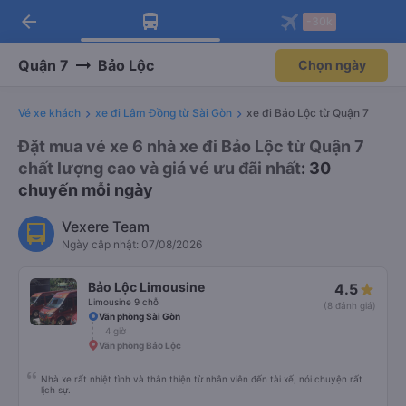
arrow_back
Tải app Vexere ngay!
Tải app Vexere
-30k
Mở app
Mở app
Nhận ưu đãi thành viên độc
-30k/ghế khi đặt vé máy bay qua
quyền
app
Quận 7
Bảo Lộc
Chọn ngày
Vé xe khách
xe đi Lâm Đồng từ Sài Gòn
xe đi Bảo Lộc từ Quận 7
Đặt mua vé xe 6 nhà xe đi Bảo Lộc từ Quận 7
chất lượng cao và giá vé ưu đãi nhất
: 30
chuyến mỗi ngày
Vexere Team
Ngày cập nhật: 07/08/2026
Bảo Lộc Limousine
4.5
Limousine 9 chỗ
(8 đánh giá)
Văn phòng Sài Gòn
4 giờ
Văn phòng Bảo Lộc
Nhà xe rất nhiệt tình và thân thiện từ nhân viên đến tài xế, nói chuyện rất
lịch sự.