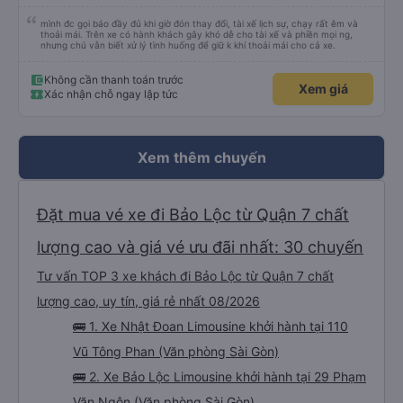
xế đưa đón đã đưa tôi đến đúng nơi. Tôi thực sự đánh giá cao mọi thứ. Tôi hi
vọng được gặp bạn lần nữa.
mình đc gọi báo đầy đủ khi giờ đón thay đổi, tài xế lịch sự, chạy rất êm và
thoải mái. Trên xe có hành khách gây khó dễ cho tài xế và phiền mọi ng,
nhưng chú vẫn biết xử lý tình huống để giữ k khí thoải mái cho cả xe.
Không cần thanh toán trước
Xem giá
Xác nhận chỗ ngay lập tức
Xem thêm chuyến
Đặt mua vé xe đi Bảo Lộc từ Quận 7 chất
lượng cao và giá vé ưu đãi nhất: 30 chuyến
Tư vấn TOP 3 xe khách đi Bảo Lộc từ Quận 7 chất
lượng cao, uy tín, giá rẻ nhất 08/2026
🚌 1. Xe Nhật Đoan Limousine khởi hành tại 110
Vũ Tông Phan (Văn phòng Sài Gòn)
🚌 2. Xe Bảo Lộc Limousine khởi hành tại 29 Phạm
Văn Ngôn (Văn phòng Sài Gòn)