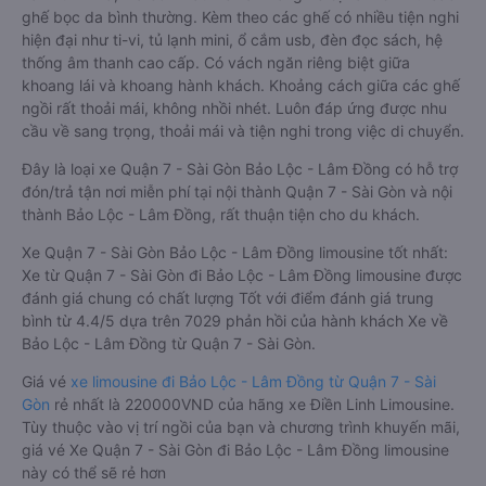
ghế bọc da bình thường. Kèm theo các ghế có nhiều tiện nghi
hiện đại như ti-vi, tủ lạnh mini, ổ cắm usb, đèn đọc sách, hệ
thống âm thanh cao cấp. Có vách ngăn riêng biệt giữa
khoang lái và khoang hành khách. Khoảng cách giữa các ghế
ngồi rất thoải mái, không nhồi nhét. Luôn đáp ứng được nhu
cầu về sang trọng, thoải mái và tiện nghi trong việc di chuyển.
Đây là loại xe Quận 7 - Sài Gòn Bảo Lộc - Lâm Đồng có hỗ trợ
đón/trả tận nơi miễn phí tại nội thành Quận 7 - Sài Gòn và nội
thành Bảo Lộc - Lâm Đồng, rất thuận tiện cho du khách.
Xe Quận 7 - Sài Gòn Bảo Lộc - Lâm Đồng limousine tốt nhất:
Xe từ Quận 7 - Sài Gòn đi Bảo Lộc - Lâm Đồng limousine được
đánh giá chung có chất lượng Tốt với điểm đánh giá trung
bình từ 4.4/5 dựa trên 7029 phản hồi của hành khách Xe về
Bảo Lộc - Lâm Đồng từ Quận 7 - Sài Gòn.
Giá vé
xe limousine đi Bảo Lộc - Lâm Đồng từ Quận 7 - Sài
Gòn
rẻ nhất là 220000VND của hãng xe Điền Linh Limousine.
Tùy thuộc vào vị trí ngồi của bạn và chương trình khuyến mãi,
giá vé Xe Quận 7 - Sài Gòn đi Bảo Lộc - Lâm Đồng limousine
này có thể sẽ rẻ hơn