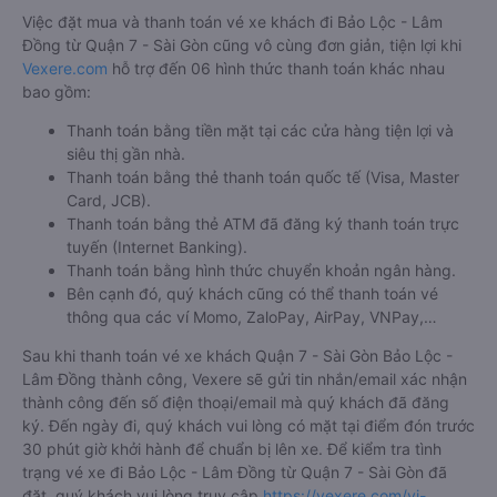
Việc đặt mua và thanh toán vé xe khách đi Bảo Lộc - Lâm
Đồng từ Quận 7 - Sài Gòn cũng vô cùng đơn giản, tiện lợi khi
Vexere.com
hỗ trợ đến 06 hình thức thanh toán khác nhau
bao gồm:
Thanh toán bằng tiền mặt tại các cửa hàng tiện lợi và
siêu thị gần nhà.
Thanh toán bằng thẻ thanh toán quốc tế (Visa, Master
Card, JCB).
Thanh toán bằng thẻ ATM đã đăng ký thanh toán trực
tuyến (Internet Banking).
Thanh toán bằng hình thức chuyển khoản ngân hàng.
Bên cạnh đó, quý khách cũng có thể thanh toán vé
thông qua các ví Momo, ZaloPay, AirPay, VNPay,…
Sau khi thanh toán vé xe khách Quận 7 - Sài Gòn Bảo Lộc -
Lâm Đồng thành công, Vexere sẽ gửi tin nhắn/email xác nhận
thành công đến số điện thoại/email mà quý khách đã đăng
ký. Đến ngày đi, quý khách vui lòng có mặt tại điểm đón trước
30 phút giờ khởi hành để chuẩn bị lên xe. Để kiểm tra tình
trạng vé xe đi Bảo Lộc - Lâm Đồng từ Quận 7 - Sài Gòn đã
đặt, quý khách vui lòng truy cập
https://vexere.com/vi-