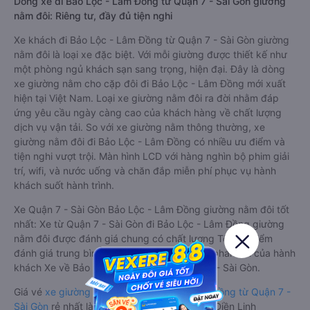
Dòng xe đi Bảo Lộc - Lâm Đồng từ Quận 7 - Sài Gòn giường
nằm đôi: Riêng tư, đầy đủ tiện nghi
Xe khách đi Bảo Lộc - Lâm Đồng từ Quận 7 - Sài Gòn giường
nằm đôi là loại xe đặc biệt. Với mỗi giường được thiết kế như
một phòng ngủ khách sạn sang trọng, hiện đại. Đây là dòng
xe giường nằm cho cặp đôi đi Bảo Lộc - Lâm Đồng mới xuất
hiện tại Việt Nam. Loại xe giường nằm đôi ra đời nhằm đáp
ứng yêu cầu ngày càng cao của khách hàng về chất lượng
dịch vụ vận tải. So với xe giường nằm thông thường, xe
giường nằm đôi đi Bảo Lộc - Lâm Đồng có nhiều ưu điểm và
tiện nghi vượt trội. Màn hình LCD với hàng nghìn bộ phim giải
trí, wifi, và nước uống và chăn đắp miễn phí phục vụ hành
khách suốt hành trình.
Xe Quận 7 - Sài Gòn Bảo Lộc - Lâm Đồng giường nằm đôi tốt
nhất: Xe từ Quận 7 - Sài Gòn đi Bảo Lộc - Lâm Đồng giường
nằm đôi được đánh giá chung có chất lượng Tốt với điểm
đánh giá trung bình từ 4.1/5 dựa trên 6368 phản hồi của hành
khách Xe về Bảo Lộc - Lâm Đồng từ Quận 7 - Sài Gòn.
Giá vé
xe giường nằm đôi đi Bảo Lộc - Lâm Đồng từ Quận 7 -
Sài Gòn
rẻ nhất là 220000VND của hãng xe Điền Linh