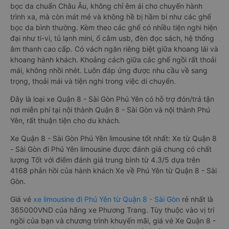
bọc da chuẩn Châu Âu, không chỉ êm ái cho chuyến hành
trình xa, mà còn mát mẻ và không hề bị hầm bí như các ghế
bọc da bình thường. Kèm theo các ghế có nhiều tiện nghi hiện
đại như ti-vi, tủ lạnh mini, ổ cắm usb, đèn đọc sách, hệ thống
âm thanh cao cấp. Có vách ngăn riêng biệt giữa khoang lái và
khoang hành khách. Khoảng cách giữa các ghế ngồi rất thoải
mái, không nhồi nhét. Luôn đáp ứng được nhu cầu về sang
trọng, thoải mái và tiện nghi trong việc di chuyển.
Đây là loại xe Quận 8 - Sài Gòn Phú Yên có hỗ trợ đón/trả tận
nơi miễn phí tại nội thành Quận 8 - Sài Gòn và nội thành Phú
Yên, rất thuận tiện cho du khách.
Xe Quận 8 - Sài Gòn Phú Yên limousine tốt nhất: Xe từ Quận 8
- Sài Gòn đi Phú Yên limousine được đánh giá chung có chất
lượng Tốt với điểm đánh giá trung bình từ 4.3/5 dựa trên
4168 phản hồi của hành khách Xe về Phú Yên từ Quận 8 - Sài
Gòn.
Giá vé
xe limousine đi Phú Yên từ Quận 8 - Sài Gòn
rẻ nhất là
365000VND của hãng xe Phương Trang. Tùy thuộc vào vị trí
ngồi của bạn và chương trình khuyến mãi, giá vé Xe Quận 8 -