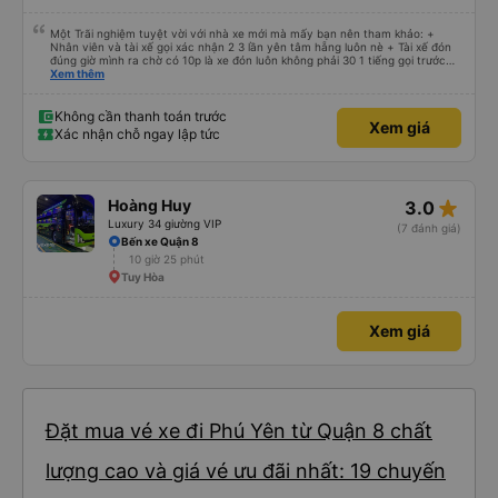
Một Trãi nghiệm tuyệt vời với nhà xe mới mà mấy bạn nên tham khảo: +
Nhân viên và tài xế gọi xác nhận 2 3 lần yên tâm hẵng luôn nè + Tài xế đón
đúng giờ mình ra chờ có 10p là xe đón luôn không phải 30 1 tiếng gọi trước
đợi cực + Xe mới, xịn, thơm và Đặt biệt là cực kỳ ưng mền gối trên xe luôn
Xem thêm
nha. Bình thường toàn gối da nằm đau cả cổ mà đây gối này nhà xe đổi hết
luôn qua gối dạng lông êm cực. + Giường rộng cực kỳ, có móc treo dép ở
trên không bị vướng chân như các xe khác mình từng đi + Tài xế lơ xe nhiệt
Không cần thanh toán trước
Xem giá
tình hỗ trợ hỏi đón trả cực bao nhiệt tình nhẹ nhàn luôn nha + Trên xe còn
Xác nhận chỗ ngay lập tức
có bánh nước, khăn lạnh. Tới trạm tài xế còn tinh ý chuẩn bị thêm khăn lạnh
ở trạm dừng nữa. 10đ cho sự tinh tế của nhà xe nha.
star_rate
Hoàng Huy
3.0
Luxury 34 giường VIP
(7 đánh giá)
Bến xe Quận 8
10 giờ 25 phút
Tuy Hòa
Xem giá
Đặt mua vé xe đi Phú Yên từ Quận 8 chất
lượng cao và giá vé ưu đãi nhất: 19 chuyến