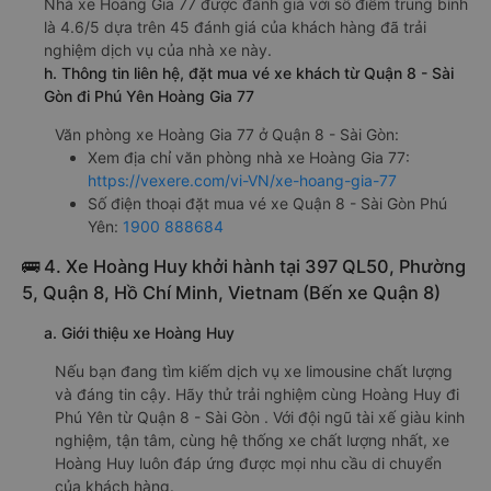
Nhà xe Hoàng Gia 77 được đánh giá với số điểm trung bình
là 4.6/5 dựa trên 45 đánh giá của khách hàng đã trải
nghiệm dịch vụ của nhà xe này.
h. Thông tin liên hệ, đặt mua vé xe khách từ Quận 8 - Sài
Gòn đi Phú Yên Hoàng Gia 77
Văn phòng xe Hoàng Gia 77 ở Quận 8 - Sài Gòn:
Xem địa chỉ văn phòng nhà xe Hoàng Gia 77:
https://vexere.com/vi-VN/xe-hoang-gia-77
Số điện thoại đặt mua vé xe Quận 8 - Sài Gòn Phú
Yên:
1900 888684
🚌 4. Xe Hoàng Huy khởi hành tại 397 QL50, Phường
5, Quận 8, Hồ Chí Minh, Vietnam (Bến xe Quận 8)
a. Giới thiệu xe Hoàng Huy
Nếu bạn đang tìm kiếm dịch vụ xe limousine chất lượng
và đáng tin cậy. Hãy thử trải nghiệm cùng Hoàng Huy đi
Phú Yên từ Quận 8 - Sài Gòn . Với đội ngũ tài xế giàu kinh
nghiệm, tận tâm, cùng hệ thống xe chất lượng nhất, xe
Hoàng Huy luôn đáp ứng được mọi nhu cầu di chuyển
của khách hàng.