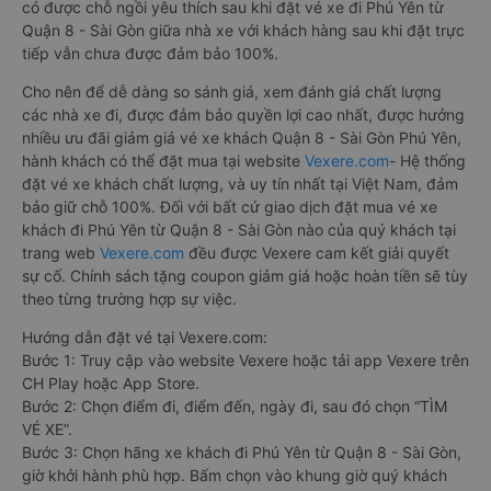
có được chỗ ngồi yêu thích sau khi đặt vé xe đi Phú Yên từ
Quận 8 - Sài Gòn giữa nhà xe với khách hàng sau khi đặt trực
tiếp vẫn chưa được đảm bảo 100%.
Cho nên để dễ dàng so sánh giá, xem đánh giá chất lượng
các nhà xe đi, được đảm bảo quyền lợi cao nhất, được hưởng
nhiều ưu đãi giảm giá vé xe khách Quận 8 - Sài Gòn Phú Yên,
hành khách có thể đặt mua tại website
Vexere.com
- Hệ thống
đặt vé xe khách chất lượng, và uy tín nhất tại Việt Nam, đảm
bảo giữ chỗ 100%. Đối với bất cứ giao dịch đặt mua vé xe
khách đi Phú Yên từ Quận 8 - Sài Gòn nào của quý khách tại
trang web
Vexere.com
đều được Vexere cam kết giải quyết
sự cố. Chính sách tặng coupon giảm giá hoặc hoàn tiền sẽ tùy
theo từng trường hợp sự việc.
Hướng dẫn đặt vé tại Vexere.com:
Bước 1: Truy cập vào website Vexere hoặc tải app Vexere trên
CH Play hoặc App Store.
Bước 2: Chọn điểm đi, điểm đến, ngày đi, sau đó chọn “TÌM
VÉ XE”.
Bước 3: Chọn hãng xe khách đi Phú Yên từ Quận 8 - Sài Gòn,
giờ khởi hành phù hợp. Bấm chọn vào khung giờ quý khách