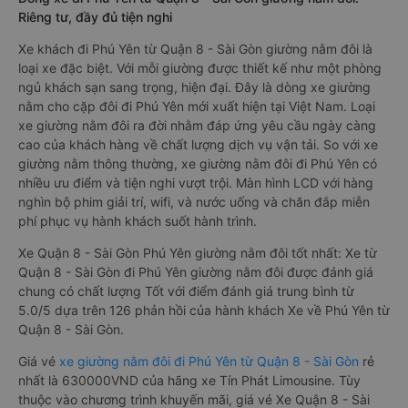
Riêng tư, đầy đủ tiện nghi
Xe khách đi Phú Yên từ Quận 8 - Sài Gòn giường nằm đôi là
loại xe đặc biệt. Với mỗi giường được thiết kế như một phòng
ngủ khách sạn sang trọng, hiện đại. Đây là dòng xe giường
nằm cho cặp đôi đi Phú Yên mới xuất hiện tại Việt Nam. Loại
xe giường nằm đôi ra đời nhằm đáp ứng yêu cầu ngày càng
cao của khách hàng về chất lượng dịch vụ vận tải. So với xe
giường nằm thông thường, xe giường nằm đôi đi Phú Yên có
nhiều ưu điểm và tiện nghi vượt trội. Màn hình LCD với hàng
nghìn bộ phim giải trí, wifi, và nước uống và chăn đắp miễn
phí phục vụ hành khách suốt hành trình.
Xe Quận 8 - Sài Gòn Phú Yên giường nằm đôi tốt nhất: Xe từ
Quận 8 - Sài Gòn đi Phú Yên giường nằm đôi được đánh giá
chung có chất lượng Tốt với điểm đánh giá trung bình từ
5.0/5 dựa trên 126 phản hồi của hành khách Xe về Phú Yên từ
Quận 8 - Sài Gòn.
Giá vé
xe giường nằm đôi đi Phú Yên từ Quận 8 - Sài Gòn
rẻ
nhất là 630000VND của hãng xe Tín Phát Limousine. Tùy
thuộc vào chương trình khuyến mãi, giá vé Xe Quận 8 - Sài