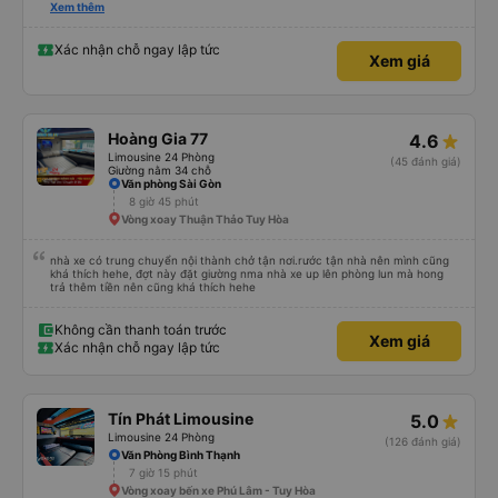
please display the Wi-Fi password clearly inside the cabin for convenience. I
Xem thêm
would definitely ride with them again! -------------- ​ Xe chất lượng tốt và
tài xế lái xe rất an toàn. Để dịch vụ hoàn hảo hơn, tôi góp ý nhà xe nên có
quy định rõ ràng về việc giữ im lặng (tắt âm thanh điện thoại) vào ban đêm
Xác nhận chỗ ngay lập tức
Xem giá
để tránh làm phiền hành khách khác ngủ. Ngoài ra, nhà xe nên dán sẵn mật
khẩu Wi-Fi trong xe để hành khách dễ dàng sử dụng. Tôi vẫn sẽ tiếp tục ủng
hộ nhà xe trong tương lai!
Hoàng Gia 77
4.6
Limousine 24 Phòng
(45 đánh giá)
Giường nằm 34 chỗ
Văn phòng Sài Gòn
8 giờ 45 phút
Vòng xoay Thuận Thảo Tuy Hòa
nhà xe có trung chuyển nội thành chở tận nơi.rước tận nhà nên mình cũng
khá thích hehe, đợt này đặt giường nma nhà xe up lên phòng lun mà hong
trả thêm tiền nên cũng khá thích hehe
Không cần thanh toán trước
Xem giá
Xác nhận chỗ ngay lập tức
Tín Phát Limousine
5.0
Limousine 24 Phòng
(126 đánh giá)
Văn Phòng Bình Thạnh
7 giờ 15 phút
Vòng xoay bến xe Phú Lâm - Tuy Hòa