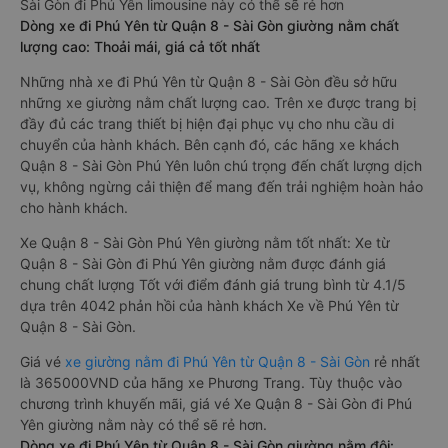
Sài Gòn đi Phú Yên limousine này có thể sẽ rẻ hơn
Dòng xe đi Phú Yên từ Quận 8 - Sài Gòn giường nằm chất
lượng cao: Thoải mái, giá cả tốt nhất
Những nhà xe đi Phú Yên từ Quận 8 - Sài Gòn đều sở hữu
những xe giường nằm chất lượng cao. Trên xe được trang bị
đầy đủ các trang thiết bị hiện đại phục vụ cho nhu cầu di
chuyển của hành khách. Bên cạnh đó, các hãng xe khách
Quận 8 - Sài Gòn Phú Yên luôn chú trọng đến chất lượng dịch
vụ, không ngừng cải thiện để mang đến trải nghiệm hoàn hảo
cho hành khách.
Xe Quận 8 - Sài Gòn Phú Yên giường nằm tốt nhất: Xe từ
Quận 8 - Sài Gòn đi Phú Yên giường nằm được đánh giá
chung chất lượng Tốt với điểm đánh giá trung bình từ 4.1/5
dựa trên 4042 phản hồi của hành khách Xe về Phú Yên từ
Quận 8 - Sài Gòn.
Giá vé
xe giường nằm đi Phú Yên từ Quận 8 - Sài Gòn
rẻ nhất
là 365000VND của hãng xe Phương Trang. Tùy thuộc vào
chương trình khuyến mãi, giá vé Xe Quận 8 - Sài Gòn đi Phú
Yên giường nằm này có thể sẽ rẻ hơn.
Dòng xe đi Phú Yên từ Quận 8 - Sài Gòn giường nằm đôi: