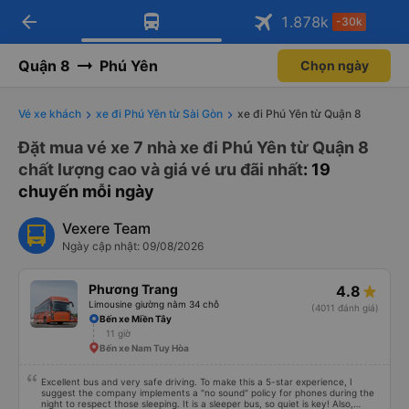
arrow_back
Tải app Vexere ngay!
Tải app Vexere
1.878
k
-30k
Mở app
Mở app
Nhận ưu đãi thành viên độc
-30k/ghế khi đặt vé máy bay qua
quyền
app
Quận 8
Phú Yên
Chọn ngày
Vé xe khách
xe đi Phú Yên từ Sài Gòn
xe đi Phú Yên từ Quận 8
Đặt mua vé xe 7 nhà xe đi Phú Yên từ Quận 8
chất lượng cao và giá vé ưu đãi nhất
: 19
chuyến mỗi ngày
Vexere Team
Ngày cập nhật: 09/08/2026
Phương Trang
4.8
Limousine giường nằm 34 chỗ
(4011 đánh giá)
Bến xe Miền Tây
11 giờ
Bến xe Nam Tuy Hòa
Excellent bus and very safe driving. To make this a 5-star experience, I
suggest the company implements a "no sound" policy for phones during the
night to respect those sleeping. It is a sleeper bus, so quiet is key! Also,