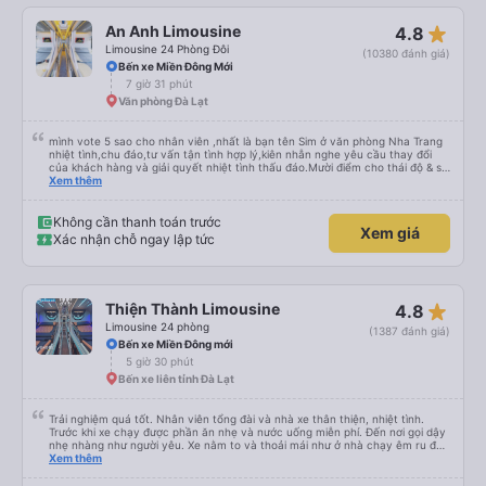
star_rate
An Anh Limousine
4.8
Limousine 24 Phòng Đôi
(10380 đánh giá)
Bến xe Miền Đông Mới
7 giờ 31 phút
Văn phòng Đà Lạt
mình vote 5 sao cho nhân viên ,nhất là bạn tên Sim ở văn phòng Nha Trang
nhiệt tình,chu đáo,tư vấn tận tình hợp lý,kiên nhẫn nghe yêu cầu thay đổi
của khách hàng và giải quyết nhiệt tình thấu đáo.Mười điểm cho thái độ & sự
chuyên nghiệp của bạn Sim. Mình ấn tượng với bạn Sim và có hỏi thăm tài xế
Xem thêm
về bạn ấy và biết bạn ấy là người Đà Lạt ,niềm nở nhẹ nhàng ánh mắt rất
tập trung lắng nghe. Thật tuyệt vời Các nhân viên còn lại cũng rất tốt nói
chuyện nhẹ nhàng và rất ok,Về thái độ nhân viên &tài xế thì mình chắc chắn
Không cần thanh toán trước
Xem giá
ăn đứt các hãng xe dịch vụ hiện nay. Chất lượng dịch vụ trong xe cũng có
Xác nhận chỗ ngay lập tức
nhỉnh hơn các hãng khác về thái độ bác tài & xe tương đối ok so với hãng
khác Nếu cần tốt hơn thì hãng nên lót tấm nệm mỏng (mình đã từng trải
nghiệm) để khi bẩn thì giặt ,chứ nằm trực tiếp trên ghế da thì rất mau hôi và
ko vệ sinh được, mình nằm cứ cảm giác nằm chung mồ hôi với người lạ nên
mình cứ phải mang cái mền mỏng để lót nằm. Chúc hãng xe luôn suôn sẻ
star_rate
Thiện Thành Limousine
4.8
,thượng lộ bình an Hẹn gặp lại chuyến 5 giờ sáng mai
Limousine 24 phòng
(1387 đánh giá)
Bến xe Miền Đông mới
5 giờ 30 phút
Bến xe liên tỉnh Đà Lạt
Trải nghiệm quá tốt. Nhân viên tổng đài và nhà xe thân thiện, nhiệt tình.
Trước khi xe chạy được phần ăn nhẹ và nước uống miễn phí. Đến nơi gọi dậy
nhẹ nhàng như người yêu. Xe nằm to và thoải mái như ở nhà chạy êm ru đến
nơi lúc nào không hay luôn. I had very good experience with this bus
Xem thêm
operator. The staff are friendly and helpful. Before getting on the bus, we
were offered light meals and drinks. When the bus has arrived, the staff