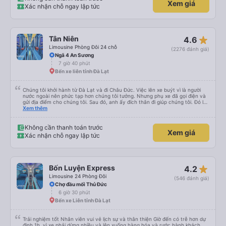
Xem giá
đều đã gần đến điểm trả khách. Nhìn chung, đó là một trải nghiệm rất thú vị
Xác nhận chỗ ngay lập tức
và tôi chắc chắn giới thiệu công ty này.
star_rate
Tân Niên
4.6
Limousine Phòng Đôi 24 chỗ
(2276 đánh giá)
Ngã 4 An Sương
7 giờ 40 phút
Bến xe liên tỉnh Đà Lạt
Chúng tôi khởi hành từ Đà Lạt và đi Châu Đức. Việc lên xe buýt vì là người
nước ngoài nên phức tạp hơn chúng tôi tưởng. Nhưng phụ xe đã gọi điện và
gửi địa điểm cho chúng tôi. Sau đó, anh ấy đích thân đi giúp chúng tôi. Đó là
lần đầu tiên đi xe giường nằm với hai đứa trẻ nhỏ khá thú vị. Chúng tôi không
Xem thêm
chắc chắn khi nào xe sẽ dừng lại để nghỉ hoặc ăn uống. Tôi rất ngạc nhiên
khi xe dừng lại lúc nửa đêm ở Cần Thơ và mọi người xuống xe ăn. Khi đến
điểm dừng, họ đánh thức chúng tôi dậy và đảm bảo chúng tôi đã sẵn sàng.
Không cần thanh toán trước
Xem giá
Nhìn chung, đó là một trải nghiệm tốt. Mỗi giường đều có gối và chăn, và đủ
Xác nhận chỗ ngay lập tức
chỗ cho 1 người lớn và 1 trẻ em nằm thoải mái.
star_rate
Bốn Luyện Express
4.2
Limousine 24 Phòng Đôi
(546 đánh giá)
Chợ đầu mối Thủ Đức
6 giờ 30 phút
Bến xe Liên tỉnh Đà Lạt
Trải nghiệm tốt Nhân viên vui vẻ lịch sự và thân thiện Giờ đến có trễ hơn dự
định 1h, vì xe phải dừng nhiều và lên xuống hàng hóa và rước hành khách,