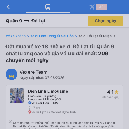
arrow_back
-30k
Quận 9
Đà Lạt
Chọn ngày
Vé xe khách
xe đi Lâm Đồng từ Sài Gòn
xe đi Đà Lạt từ Quận 9
Đặt mua vé xe 18 nhà xe đi Đà Lạt từ Quận 9
chất lượng cao và giá vé ưu đãi nhất
: 209
chuyến mỗi ngày
Vexere Team
Ngày cập nhật: 07/08/2026
Điền Linh Limousine
4.1
Limousine 36 giường
(6368 đánh giá)
Limousine 24 Phòng Đôi
VP Suối Tiên - HCM
7 giờ
VP Đà Lạt 192 Xô Viết Nghệ Tỉnh
Cảm ơn bạn rất nhiều. Nếu bạn muốn sử dụng xe cabin từ Phú Mỹ Hưng đi
Đà Lạt thì sử dụng tại đây. Tôi rất khó hiểu anh ấy vì anh ấy nói giọng Việt,