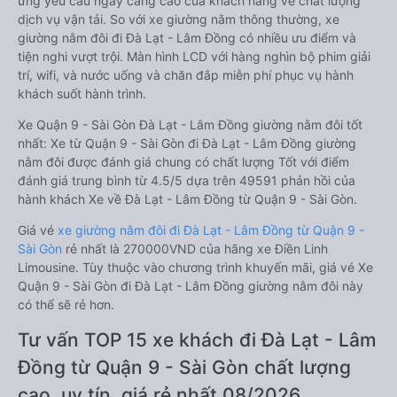
ứng yêu cầu ngày càng cao của khách hàng về chất lượng
dịch vụ vận tải. So với xe giường nằm thông thường, xe
giường nằm đôi đi Đà Lạt - Lâm Đồng có nhiều ưu điểm và
tiện nghi vượt trội. Màn hình LCD với hàng nghìn bộ phim giải
trí, wifi, và nước uống và chăn đắp miễn phí phục vụ hành
khách suốt hành trình.
Xe Quận 9 - Sài Gòn Đà Lạt - Lâm Đồng giường nằm đôi tốt
nhất: Xe từ Quận 9 - Sài Gòn đi Đà Lạt - Lâm Đồng giường
nằm đôi được đánh giá chung có chất lượng Tốt với điểm
đánh giá trung bình từ 4.5/5 dựa trên 49591 phản hồi của
hành khách Xe về Đà Lạt - Lâm Đồng từ Quận 9 - Sài Gòn.
Giá vé
xe giường nằm đôi đi Đà Lạt - Lâm Đồng từ Quận 9 -
Sài Gòn
rẻ nhất là 270000VND của hãng xe Điền Linh
Limousine. Tùy thuộc vào chương trình khuyến mãi, giá vé Xe
Quận 9 - Sài Gòn đi Đà Lạt - Lâm Đồng giường nằm đôi này
có thể sẽ rẻ hơn.
Tư vấn TOP 15 xe khách đi Đà Lạt - Lâm
Đồng từ Quận 9 - Sài Gòn chất lượng
cao, uy tín, giá rẻ nhất 08/2026