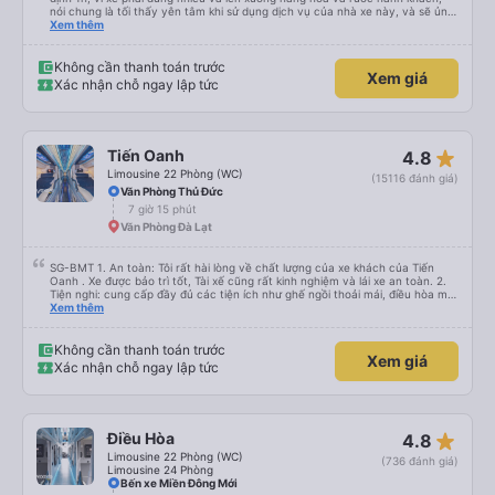
nói chung là tối thấy yên tâm khi sử dụng dịch vụ của nhà xe này, và sẽ ủng
hộ và giới thiệu cho người thân sử dụng dịch vụ của nhà xe này
Xem thêm
Không cần thanh toán trước
Xem giá
Xác nhận chỗ ngay lập tức
star_rate
Tiến Oanh
4.8
Limousine 22 Phòng (WC)
(15116 đánh giá)
Văn Phòng Thủ Đức
7 giờ 15 phút
Văn Phòng Đà Lạt
SG-BMT 1. An toàn: Tôi rất hài lòng về chất lượng của xe khách của Tiến
Oanh . Xe được bảo trì tốt, Tài xế cũng rất kinh nghiệm và lái xe an toàn. 2.
Tiện nghi: cung cấp đầy đủ các tiện ích như ghế ngồi thoải mái, điều hòa mát
mẻ, wifi tốc độ cao và cổng sạc điện thoại di động. 3. Thời gian và độ chính
Xem thêm
xác: Chuyến xe xuất phát đúng giờ và đếnBMT đúng giờ cam kết. 4. Giá cả:
Tôi cảm thấy giá cả của dịch vụ xe khách rất hợp lý và phù hợp với chất
lượng và tiện ích được cung cấp. 5. Thái độ phục vụ: Nhân viên và tài xế rất
Không cần thanh toán trước
Xem giá
nhiệt tình, chu đáo và tôn trọng khách hàng. Tôi cảm thấy rất thoải mái và
Xác nhận chỗ ngay lập tức
hài lòng với các dịch vụ mà họ cung cấp. Dịch vụ của họ đáp ứng đầy đủ
nhu cầu của tôi và tôi sẽ sử dụng dịch vụ của họ trong tương lai nếu có cơ
hội.
star_rate
Điều Hòa
4.8
Limousine 22 Phòng (WC)
(736 đánh giá)
Limousine 24 Phòng
Bến xe Miền Đông Mới