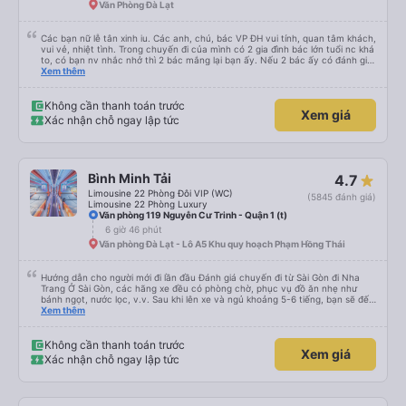
Văn Phòng Đà Lạt
Các bạn nữ lễ tân xinh iu. Các anh, chú, bác VP ĐH vui tính, quan tâm khách,
vui vẻ, nhiệt tình. Trong chuyến đi của mình có 2 gia đình bác lớn tuổi nc khá
to, có bạn nv nhắc nhở thì 2 bác mắng lại bạn ấy. Nếu 2 bác ấy có đánh giá
xấu thì mình ngược lại nha. Bạn ấy nhắc nhở rất đúng. 2 bác nói rất to. To
Xem thêm
đến lỗi mình ngủ còn mơ được câu chuyện các bác nói với nhau xuất hiện
trong giấc mơ của mình luôn. Nên nếu bạn ấy bị phản ánh thì đừng trừ lương
bạn ấy nha. Nếu bạn ấy bị trừ thì bảo bạn ấy liên hệ sđt của mình, mình hỗ
Không cần thanh toán trước
Xem giá
trợ ạ. Số mình đuôi 666, chuyến ĐH-NT ngày 16/1. À các bạn nữ lễ tân xinh
Xác nhận chỗ ngay lập tức
iu còn đổi cho mình phòng đơn sang đôi xong còn note là (một mình) yêu
luôn. Nhưng phòng đôi mà nằm một thì mỗi lần xe rẽ 1 cái là ✈️ Ít đi xe khách
nhưng đủ để đánh giá 10/10.
Bình Minh Tải
4.7
Limousine 22 Phòng Đôi VIP (WC)
(5845 đánh giá)
Limousine 22 Phòng Luxury
Văn phòng 119 Nguyễn Cư Trinh - Quận 1 (t)
6 giờ 46 phút
Văn phòng Đà Lạt - Lô A5 Khu quy hoạch Phạm Hồng Thái
Hướng dẫn cho người mới đi lần đầu Đánh giá chuyến đi từ Sài Gòn đi Nha
Trang Ở Sài Gòn, các hãng xe đều có phòng chờ, phục vụ đồ ăn nhẹ như
bánh ngọt, nước lọc, v.v. Sau khi lên xe và ngủ khoảng 5-6 tiếng, bạn sẽ đến
Nha Trang. Ở Nha Trang, các hãng xe có dịch vụ đưa đón miễn phí, tuy
Xem thêm
nhiên bạn phải đặt trước với hãng xe khi đặt vé hoặc khi hãng xe gọi điện xác
nhận vé trước khi đi. Sau khi xe đến Nha Trang, bạn liên hệ với nhân viên
(nên dùng Google Translate và đưa cho họ đọc) để được hỗ trợ tìm xe đưa
Không cần thanh toán trước
Xem giá
đón. Bạn không nên tin những người mặc áo Grab mời bạn đi xe bên ngoài.
Xác nhận chỗ ngay lập tức
Nói về chất lượng xe thì tuyệt vời, xe được làm theo kiểu cabin với thiết kế
không gian, trên xe không có nhà vệ sinh hoặc có (tùy loại xe bạn chọn), vì
vậy bạn nên đi xe 22 cabin thay vì xe 32 cabin để có trải nghiệm tốt nhất.
Hầu hết tài xế đều lớn tuổi nên không biết tiếng Anh, bạn nên sử dụng