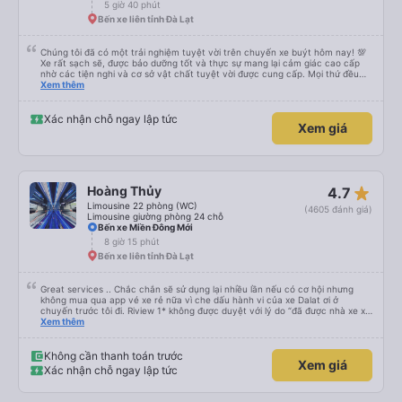
5 giờ 40 phút
Bến xe liên tỉnh Đà Lạt
Chúng tôi đã có một trải nghiệm tuyệt vời trên chuyến xe buýt hôm nay! 💯
Xe rất sạch sẽ, được bảo dưỡng tốt và thực sự mang lại cảm giác cao cấp
nhờ các tiện nghi và cơ sở vật chất tuyệt vời được cung cấp. Mọi thứ đều
thoải mái và ngăn nắp. Nhân viên và tài xế rất tốt bụng, hữu ích và chu đáo,
Xem thêm
giúp chuyến đi của chúng tôi suôn sẻ và không căng thẳng. Sự chuyên
nghiệp của họ thực sự nổi bật. Nhìn chung, đó là trải nghiệm du lịch tốt nhất
đối với tôi và gia đình. Chúng tôi rất vui và hài lòng từ đầu đến cuối. Rất đáng
Xác nhận chỗ ngay lập tức
Xem giá
giới thiệu! 💛 Về ứng dụng, nó rất dễ sử dụng, thân thiện với người dùng và
tiện lợi khi đặt chuyến đi của chúng tôi. Mọi thứ đều diễn ra suôn sẻ!
star_rate
Hoàng Thủy
4.7
Limousine 22 phòng (WC)
(4605 đánh giá)
Limousine giường phòng 24 chỗ
Bến xe Miền Đông Mới
8 giờ 15 phút
Bến xe liên tỉnh Đà Lạt
Great services .. Chắc chắn sẽ sử dụng lại nhiều lần nếu có cơ hội nhưng
không mua qua app vé xe rẻ nữa vì che dấu hành vi của xe Dalat ơi ở
chuyến trước tôi đi. Riview 1* không được duyệt với lý do “đã được nhà xe xử
lý với khách hàng” trong khi tôi là khách hàng và trải nghiệm của tôi lại nói là
Xem thêm
đã được xử lý. Ai xử lý ?? Tôi không biết nên vẫn mua vé thêm lần này nữa.
Sau lần này cả Cty tôi sẽ xóa app vé xe rẻ Vĩnh viễn vì xử lý tào lao này.
Chúng tôi cũng sẽ viết bài trên các nền tảng về trải nghiệm của tôi cả về
Không cần thanh toán trước
Xem giá
Dalat lẫn vé xe rẻ. Xin cảm ơn.
Xác nhận chỗ ngay lập tức