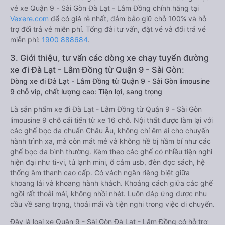
vé xe Quận 9 - Sài Gòn Đà Lạt - Lâm Đồng chính hãng tại
Vexere.com
để có giá rẻ nhất, đảm bảo giữ chỗ 100% và hỗ
trợ đổi trả vé miễn phí. Tổng đài tư vấn, đặt vé và đổi trả vé
miễn phí:
1900 888684
.
3. Giới thiệu, tư vấn các dòng xe chạy tuyến đường
xe đi Đà Lạt - Lâm Đồng từ Quận 9 - Sài Gòn:
Dòng xe đi Đà Lạt - Lâm Đồng từ Quận 9 - Sài Gòn limousine
9 chỗ vip, chất lượng cao: Tiện lợi, sang trọng
Là sản phẩm xe đi Đà Lạt - Lâm Đồng từ Quận 9 - Sài Gòn
limousine 9 chỗ cải tiến từ xe 16 chỗ. Nội thất được làm lại với
các ghế bọc da chuẩn Châu Âu, không chỉ êm ái cho chuyến
hành trình xa, mà còn mát mẻ và không hề bị hầm bí như các
ghế bọc da bình thường. Kèm theo các ghế có nhiều tiện nghi
hiện đại như ti-vi, tủ lạnh mini, ổ cắm usb, đèn đọc sách, hệ
thống âm thanh cao cấp. Có vách ngăn riêng biệt giữa
khoang lái và khoang hành khách. Khoảng cách giữa các ghế
ngồi rất thoải mái, không nhồi nhét. Luôn đáp ứng được nhu
cầu về sang trọng, thoải mái và tiện nghi trong việc di chuyển.
Đây là loại xe Quận 9 - Sài Gòn Đà Lạt - Lâm Đồng có hỗ trợ