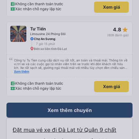
woke us up as they were waking up up their lovers. If you are foreigners and
Không cần thanh toán trước
Xem giá
planning to take this bus, please don’t hesitate as the seats are big and
Xác nhận chỗ ngay lập tức
comfortable enough for you to sleep on.
star_rate
Tư Tiến
4.8
Limousine 24 Phòng Đôi
(809 đánh giá)
Chợ An Sương
7 giờ 15 phút
Bến xe liên tỉnh Đà Lạt
Công ty Tu Tien cung cấp dịch vụ rất tốt, an toàn và thoải mái. Thông tin về
vị trí xe và các cuộc gọi từ nhân viên trên xe trước khi đón khách rất hữu
ích. Xe rất sạch sẽ, giường ngủ thoải mái với nhiều tùy chọn đèn chiếu sáng
và cổng USB được đặt ở vị trí thuận tiện. Nhân viên rất lịch sự và xe đến
Xem thêm
điểm đến sớm hơn dự kiến. Cảm ơn!
Không cần thanh toán trước
Xem giá
Xác nhận chỗ ngay lập tức
Xem thêm chuyến
Đặt mua vé xe đi Đà Lạt từ Quận 9 chất