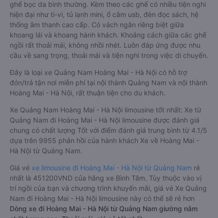
ghế bọc da bình thường. Kèm theo các ghế có nhiều tiện nghi
hiện đại như ti-vi, tủ lạnh mini, ổ cắm usb, đèn đọc sách, hệ
thống âm thanh cao cấp. Có vách ngăn riêng biệt giữa
khoang lái và khoang hành khách. Khoảng cách giữa các ghế
ngồi rất thoải mái, không nhồi nhét. Luôn đáp ứng được nhu
cầu về sang trọng, thoải mái và tiện nghi trong việc di chuyển.
Đây là loại xe Quảng Nam Hoàng Mai - Hà Nội có hỗ trợ
đón/trả tận nơi miễn phí tại nội thành Quảng Nam và nội thành
Hoàng Mai - Hà Nội, rất thuận tiện cho du khách.
Xe Quảng Nam Hoàng Mai - Hà Nội limousine tốt nhất: Xe từ
Quảng Nam đi Hoàng Mai - Hà Nội limousine được đánh giá
chung có chất lượng Tốt với điểm đánh giá trung bình từ 4.1/5
dựa trên 9955 phản hồi của hành khách Xe về Hoàng Mai -
Hà Nội từ Quảng Nam.
Giá vé
xe limousine đi Hoàng Mai - Hà Nội từ Quảng Nam
rẻ
nhất là 451200VND của hãng xe Bình Tâm. Tùy thuộc vào vị
trí ngồi của bạn và chương trình khuyến mãi, giá vé Xe Quảng
Nam đi Hoàng Mai - Hà Nội limousine này có thể sẽ rẻ hơn
Dòng xe đi Hoàng Mai - Hà Nội từ Quảng Nam giường nằm