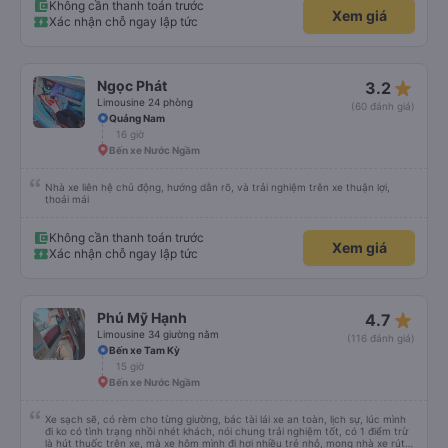
Không cần thanh toán trước
Xem giá
Xác nhận chỗ ngay lập tức
star_rate
Ngọc Phát
3.2
Limousine 24 phòng
(60 đánh giá)
Quảng Nam
16 giờ
Bến xe Nước Ngầm
Nhà xe liên hệ chủ động, hướng dẫn rõ, và trải nghiệm trên xe thuận lợi,
thoải mái
Không cần thanh toán trước
Xem giá
Xác nhận chỗ ngay lập tức
star_rate
Phú Mỹ Hạnh
4.7
Limousine 34 giường nằm
(116 đánh giá)
Bến xe Tam Kỳ
15 giờ
Bến xe Nước Ngầm
Xe sạch sẽ, có rèm cho từng giường, bác tài lái xe an toàn, lịch sự, lúc mình
đi ko có tình trạng nhồi nhét khách, nói chung trải nghiệm tốt, có 1 điểm trừ
là hút thuốc trên xe, mà xe hôm mình đi hơi nhiều trẻ nhỏ, mong nhà xe rút