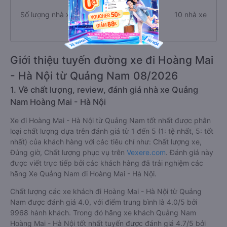
Số lượng nhà xe
10 nhà xe
Giới thiệu tuyến đường xe đi Hoàng Mai
- Hà Nội từ Quảng Nam 08/2026
1. Về chất lượng, review, đánh giá nhà xe Quảng
Nam Hoàng Mai - Hà Nội
Xe đi Hoàng Mai - Hà Nội từ Quảng Nam tốt nhất được phân
loại chất lượng dựa trên đánh giá từ 1 đến 5 (1: tệ nhất, 5: tốt
nhất) của khách hàng với các tiêu chí như: Chất lượng xe,
Đúng giờ, Chất lượng phục vụ trên
Vexere.com
. Đánh giá này
được viết trực tiếp bởi các khách hàng đã trải nghiệm các
hãng Xe Quảng Nam đi Hoàng Mai - Hà Nội.
Chất lượng các xe khách đi Hoàng Mai - Hà Nội từ Quảng
Nam được đánh giá 4.0, với điểm trung bình là 4.0/5 bởi
9968 hành khách. Trong đó hãng xe khách Quảng Nam
Hoàng Mai - Hà Nội tốt nhất tuyến được đánh giá 4.7/5 bởi