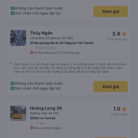
Không cần thanh toán trước
Xem giá
Xác nhận chỗ ngay lập tức
star_rate
Thủy Ngân
3.8
Limousine 22 phòng VIP (WC)
(184 đánh giá)
Văn phòng Hội An (61 Nguyễn Tất Thành)
13 giờ 30 phút
VP Giải Phóng (727 Giải Phóng)
Cách phục vụ rất chuẩn giá cả hợp lý 2 vợ chồng nằm 1 cabin đôi còn thoải
mái, rèm che rất kín đáo và riêng tư, tổng đài tư vấn nhiệt tình nhân, viên
trên xe rất vui tính và dễ thương rất đáng để đi lại nhiều lần 👍👍
Không cần thanh toán trước
Xem giá
Xác nhận chỗ ngay lập tức
star_rate
Hoàng Long 36
1.0
Giường nằm 44 chỗ
(1 đánh giá)
Bến xe Tam Kỳ
17 giờ
Bến xe Nước Ngầm