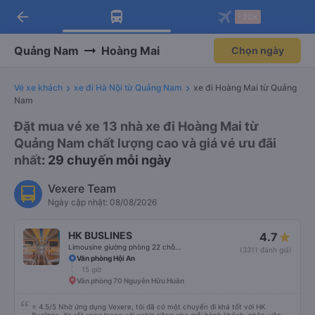
arrow_back
Tải app Vexere ngay!
Tải app Vexere
-30k
Mở app
Mở app
Nhận ưu đãi thành viên độc
-30k/ghế khi đặt vé máy bay qua
quyền
app
Quảng Nam
Hoàng Mai
Chọn ngày
Vé xe khách
xe đi Hà Nội từ Quảng Nam
xe đi Hoàng Mai từ Quảng
Nam
Đặt mua vé xe 13 nhà xe đi Hoàng Mai từ
Quảng Nam chất lượng cao và giá vé ưu đãi
nhất
: 29 chuyến mỗi ngày
Vexere Team
Ngày cập nhật: 08/08/2026
HK BUSLINES
4.7
Limousine giường phòng 22 chỗ (WC)
(3311 đánh giá)
Văn phòng Hội An
15 giờ
Văn phòng 70 Nguyễn Hữu Huân
⭐ 4.5/5 Nhờ ứng dụng Vexere, tôi đã có một chuyến đi khá tốt với HK