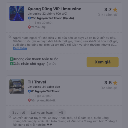
star_rate
Quang Dũng VIP Limousine
3.7
Limousine 22 phòng (Có WC)
(1141 đánh giá)
253 Nguyễn Tất Thành (Hội An)
15 giờ 30 phút
74 Trần Vỹ
Người nước ngoài rất khó hiểu vị trí của bến xe buýt và xe buýt đến từ đâu.
Tôi đến trước giờ xe buýt khởi hành một giờ, nhưng sau khi đi bộ hơn một giờ,
cuối cùng họ cũng gọi điện và tìm thấy tôi. Dịch vụ bình thường, nhưng dù
sao thì tôi ngủ ngon hơn ở khách sạn vì tôi rất thoải mái. Sẽ tuyệt hơn nếu
Xem thêm
tiếng còi xe bớt to hơn. Nhưng tôi thích nó nên tôi cho điểm tối đa. Cảm ơn
bạn rất nhiều.
Không cần thanh toán trước
Xem giá
Xác nhận chỗ ngay lập tức
star_rate
TH Travel
3.5
Limousine 24 cabin đơn
(12 đánh giá)
61 Nguyễn Tất Thành
13 giờ 30 phút
Văn phòng Hà Nội.
Sạch sẽ
Lái xe an toàn
+5
Chuyến đi thật tuyệt vời. Xe buýt thoải mái, có ổ cắm sạc, nước uống,
chúng tôi dừng lại nhiều lần trên đường và đến Nhà Trang sớm hơn 7 tiếng!!!
Rất đáng để trải nghiệm ♥️♥️