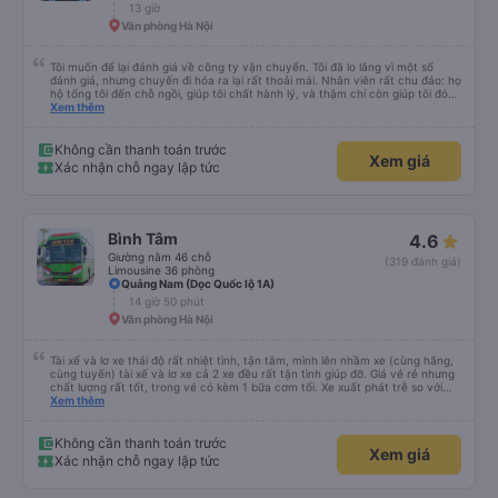
13 giờ
đông và tôi phải ngồi trên một chiếc ghế nhựa ở lối đi giữa, điều này không lý
tưởng. Nhìn chung: Mặc dù có một vài bất tiện nhỏ, tôi đã có trải nghiệm
Văn phòng Hà Nội
tích cực với công ty này. Đây là dịch vụ xe buýt tốt nhất mà tôi từng sử
dụng ở Việt Nam. Sự sạch sẽ, thoải mái và yên tĩnh tạo nên sự khác biệt
đáng kể và tôi sẽ giới thiệu dịch vụ này cho bất kỳ ai đi tuyến đường này.
Tôi muốn để lại đánh giá về công ty vận chuyển. Tôi đã lo lắng vì một số
đánh giá, nhưng chuyến đi hóa ra lại rất thoải mái. Nhân viên rất chu đáo: họ
hộ tống tôi đến chỗ ngồi, giúp tôi chất hành lý, và thậm chí còn giúp tôi đóng
gói giày. Điểm trừ duy nhất là xe buýt đến sớm hơn một tiếng so với giờ khởi
Xem thêm
hành, giống như tôi, nên tôi không biết chuyện gì sẽ xảy ra nếu tôi đến đúng
giờ ghi trên vé. Nhìn chung, tôi rất hài lòng với chuyến đi và tôi rất vui vì đã
chọn công ty này.
Không cần thanh toán trước
Xem giá
Xác nhận chỗ ngay lập tức
Bình Tâm
4.6
Giường nằm 46 chỗ
(319 đánh giá)
Limousine 36 phòng
Quảng Nam (Dọc Quốc lộ 1A)
14 giờ 50 phút
Văn phòng Hà Nội
Tài xế và lơ xe thái độ rất nhiệt tình, tận tâm, mình lên nhầm xe (cùng hãng,
cùng tuyến) tài xế và lơ xe cả 2 xe đều rất tận tình giúp đỡ. Giá vé rẻ nhưng
chất lượng rất tốt, trong vé có kèm 1 bữa cơm tối. Xe xuất phát trễ so với
trên app 45p, nhưng do bão nên trời mưa rất to, có thể thông cảm được.
Xem thêm
99/10
Không cần thanh toán trước
Xem giá
Xác nhận chỗ ngay lập tức