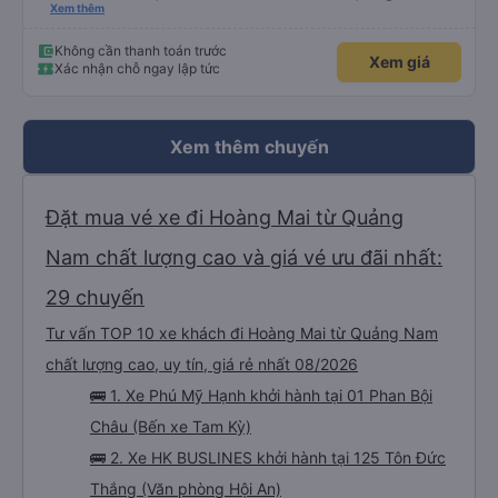
kinh nghiệm khi đọc đc bình luận này
Xem thêm
Không cần thanh toán trước
Xem giá
Xác nhận chỗ ngay lập tức
Xem thêm chuyến
Đặt mua vé xe đi Hoàng Mai từ Quảng
Nam chất lượng cao và giá vé ưu đãi nhất:
29 chuyến
Tư vấn TOP 10 xe khách đi Hoàng Mai từ Quảng Nam
chất lượng cao, uy tín, giá rẻ nhất 08/2026
🚌 1. Xe Phú Mỹ Hạnh khởi hành tại 01 Phan Bội
Châu (Bến xe Tam Kỳ)
🚌 2. Xe HK BUSLINES khởi hành tại 125 Tôn Đức
Thắng (Văn phòng Hội An)