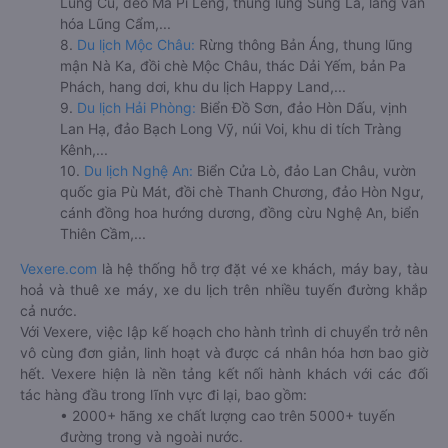
Lũng Cú, đèo Mã Pí Lèng, thung lũng Sủng Là, làng văn
hóa Lũng Cẩm,...
8.
Du lịch Mộc Châu:
Rừng thông Bản Áng, thung lũng
mận Nà Ka, đồi chè Mộc Châu, thác Dải Yếm, bản Pa
Phách, hang dơi, khu du lịch Happy Land,...
9.
Du lịch Hải Phòng:
Biển Đồ Sơn, đảo Hòn Dấu, vịnh
Lan Hạ, đảo Bạch Long Vỹ, núi Voi, khu di tích Tràng
Kênh,...
10.
Du lịch Nghệ An:
Biển Cửa Lò, đảo Lan Châu, vườn
quốc gia Pù Mát, đồi chè Thanh Chương, đảo Hòn Ngư,
cánh đồng hoa hướng dương, đồng cừu Nghệ An, biển
Thiên Cầm,...
Vexere.com
là hệ thống hỗ trợ đặt vé xe khách, máy bay, tàu
hoả và thuê xe máy, xe du lịch trên nhiều tuyến đường khắp
cả nước.
Với Vexere, việc lập kế hoạch cho hành trình di chuyển trở nên
vô cùng đơn giản, linh hoạt và được cá nhân hóa hơn bao giờ
hết. Vexere hiện là nền tảng kết nối hành khách với các đối
tác hàng đầu trong lĩnh vực đi lại, bao gồm:
• 2000+ hãng xe chất lượng cao trên 5000+ tuyến
đường trong và ngoài nước.