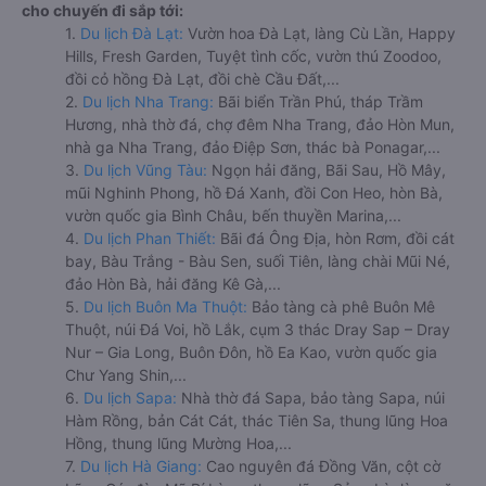
cho chuyến đi sắp tới:
1.
Du lịch Đà Lạt:
Vườn hoa Đà Lạt, làng Cù Lần, Happy
Hills, Fresh Garden, Tuyệt tình cốc, vườn thú Zoodoo,
đồi cỏ hồng Đà Lạt, đồi chè Cầu Đất,...
2.
Du lịch Nha Trang:
Bãi biển Trần Phú, tháp Trầm
Hương, nhà thờ đá, chợ đêm Nha Trang, đảo Hòn Mun,
nhà ga Nha Trang, đảo Điệp Sơn, thác bà Ponagar,...
3.
Du lịch Vũng Tàu:
Ngọn hải đăng, Bãi Sau, Hồ Mây,
mũi Nghinh Phong, hồ Đá Xanh, đồi Con Heo, hòn Bà,
vườn quốc gia Bình Châu, bến thuyền Marina,...
4.
Du lịch Phan Thiết:
Bãi đá Ông Địa, hòn Rơm, đồi cát
bay, Bàu Trắng - Bàu Sen, suối Tiên, làng chài Mũi Né,
đảo Hòn Bà, hải đăng Kê Gà,...
5.
Du lịch Buôn Ma Thuột:
Bảo tàng cà phê Buôn Mê
Thuột, núi Đá Voi, hồ Lắk, cụm 3 thác Dray Sap – Dray
Nur – Gia Long, Buôn Đôn, hồ Ea Kao, vườn quốc gia
Chư Yang Shin,...
6.
Du lịch Sapa:
Nhà thờ đá Sapa, bảo tàng Sapa, núi
Hàm Rồng, bản Cát Cát, thác Tiên Sa, thung lũng Hoa
Hồng, thung lũng Mường Hoa,...
7.
Du lịch Hà Giang:
Cao nguyên đá Đồng Văn, cột cờ