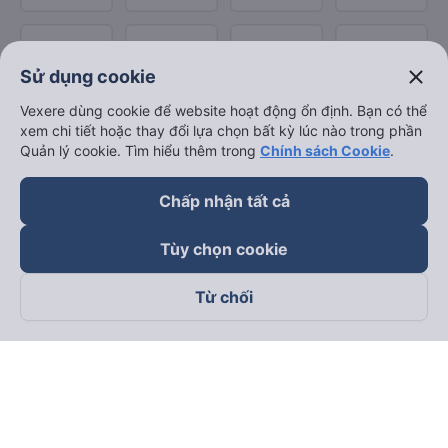
close
Sử dụng cookie
Vexere dùng cookie để website hoạt động ổn định. Bạn có thể
xem chi tiết hoặc thay đổi lựa chọn bất kỳ lúc nào trong phần
Quản lý cookie. Tìm hiểu thêm trong
Chính sách Cookie
.
Chấp nhận tất cả
Tùy chọn cookie
Từ chối
Theo dõi chúng tôi trên
Facebook
Tiktok
Youtube
Công ty TNHH Thương Mại Dịch Vụ Vexere