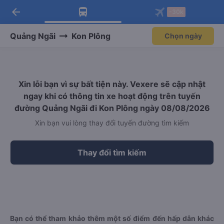
arrow_back
Tải app Vexere ngay!
Tải app Vexere
-30k
Mở app
Mở app
Nhận ưu đãi thành viên độc
-30k/ghế khi đặt vé máy bay qua
quyền
app
Quảng Ngãi
Kon Plông
Chọn ngày
Xin lỗi bạn vì sự bất tiện này. Vexere sẽ cập nhật
ngay khi có thông tin xe hoạt động trên tuyến
đường Quảng Ngãi đi Kon Plông ngày 08/08/2026
Xin bạn vui lòng thay đổi tuyến đường tìm kiếm
Thay đổi tìm kiếm
Bạn có thể tham khảo thêm một số điểm đến hấp dẫn khác