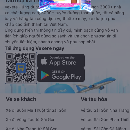
Tàu hoả và Thuê xe
Vexere - ứng dụng đặt vé đa phương tiện với hơn 3000+ nhà
xe chất lượng cao, 5000+ tuyến đường toàn quốc, tất cả hãng
bay và hãng tàu cùng dịch vụ thuê xe máy, xe du lịch phủ
khắp các tỉnh thành tại Việt Nam.
Ứng dụng hiển thị thông tin đầy đủ, minh bạch cùng vô vàn
tiện ích giúp người dùng so sánh và lựa chọn phương án di
chuyển tiết kiệm, nhanh chóng và phù hợp nhất.
Tải ứng dụng Vexere ngay
Vé xe khách
Vé tàu hỏa
Xe đi Buôn Mê Thuột từ Sài Gòn
Vé tàu Sài Gòn Nha Trang
Xe đi Vũng Tàu từ Sài Gòn
Vé tàu Sài Gòn Phan Thiết
Xe đi Nha Trang từ Sài Gòn
Vé tàu Sài Gòn Đà Nẵng