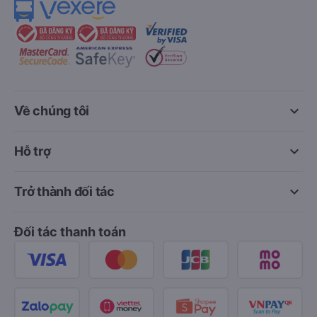
keyboard_arrow_down
Về chúng tôi
keyboard_arrow_down
Hỗ trợ
keyboard_arrow_down
Trở thành đối tác
Đối tác thanh toán