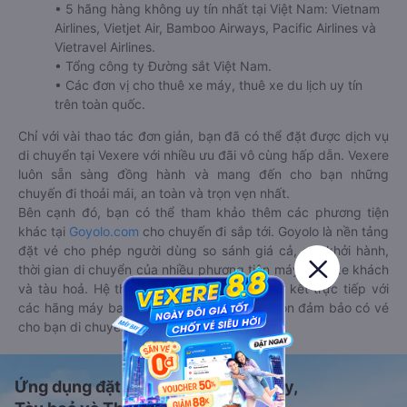
• 5 hãng hàng không uy tín nhất tại Việt Nam: Vietnam
Airlines, Vietjet Air, Bamboo Airways, Pacific Airlines và
Vietravel Airlines.
• Tổng công ty Đường sắt Việt Nam.
• Các đơn vị cho thuê xe máy, thuê xe du lịch uy tín
trên toàn quốc.
Chỉ với vài thao tác đơn giản, bạn đã có thể đặt được dịch vụ
di chuyển tại Vexere với nhiều ưu đãi vô cùng hấp dẫn. Vexere
luôn sẵn sàng đồng hành và mang đến cho bạn những
chuyến đi thoải mái, an toàn và trọn vẹn nhất.
Bên cạnh đó, bạn có thể tham khảo thêm các phương tiện
khác tại
Goyolo.com
cho chuyến đi sắp tới. Goyolo là nền tảng
đặt vé cho phép người dùng so sánh giá cả, giờ khởi hành,
thời gian di chuyển của nhiều phương tiện máy bay, xe khách
và tàu hoả. Hệ thống của Goyolo được liên kết trực tiếp với
các hãng máy bay, xe khách và tàu hoả, luôn đảm bảo có vé
cho bạn di chuyển.
Ứng dụng đặt vé Xe khách, Máy bay,