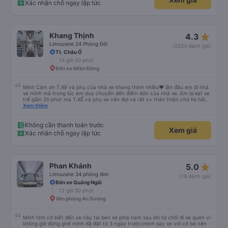
Xác nhận chỗ ngay lập tức
star_rate
Khang Thịnh
4.3
Limousine 24 Phòng Đôi
(2254 đánh giá)
Tt. Châu Ổ
14 giờ 20 phút
Bến xe Miền Đông
Mình Cảm ơn T.Xế và phụ của nhà xe khang thịnh nhiều❤️ lần đầu em đi nhà
xe mình mà trong lúc em duy chuyển đến điểm đón của nhà xe. Em bị kẹt xe
trể giần 20 phút mà T.XẾ.và phụ xe vẫn đợi và rất vv thân thiện chứ hk hối
mình như những nhà xe khác. Xe mình đi là loại xe 24p đôi . xe có rèm kéo
Xem thêm
nên mình thấy rất là riêng tư và đầy đầy đủ tiện nghi .xe đi từ sài gòn về quy
nhơn xe dùng tới 3 trạm dùng chân .xe dùng 2 trạm để mn đi wc ở cây xăng
.và 1 trạm. Dùng cho mn ăn ún. Dù 2 trạm dùng ở cây xăng để xe nộp nhiên
Không cần thanh toán trước
Xem giá
liệu và cho mn đi wc nhưng nhà wc của cây xăng nhà xe này dùng rất chi là
Xác nhận chỗ ngay lập tức
sạch sẽ. Hk có mùi khó chiệu như những trạm khác. Mà hình như nhà xe này
chạy ra tới quãng ngãi.và trả khách dọc quốc lộ 1a Nên Rất là tiện cho mn
luôn😍 Mình đi chuyến xe mình hk chê chổ nào đc luôn.xe rất là mới luôn.
T.XẾ chạy rất em hk bị dồng như những xe khác❤️. Chúc nhà xe ngày càng
phát triển mạnh hơn🥰
star_rate
Phan Khánh
5.0
Limousine 34 phòng đơn
(19 đánh giá)
Bến xe Quảng Ngãi
12 giờ 30 phút
Văn phòng An Sương
Mình tình cờ biết đến xe này tai ben xe phia nam sau khi từ chối đi xe quen vì
không giữ đúng ghế mình đã đặt từ 3 ngày trước(mình say xe với có bé nên