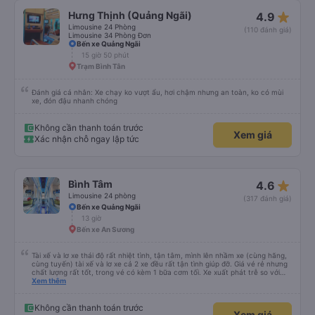
star_rate
Hưng Thịnh (Quảng Ngãi)
4.9
Limousine 24 Phòng
(110 đánh giá)
Limousine 34 Phòng Đơn
Bến xe Quảng Ngãi
15 giờ 50 phút
Trạm Bình Tân
Đánh giá cá nhân: Xe chạy ko vượt ẩu, hơi chậm nhưng an toàn, ko có mùi
xe, đón đậu nhanh chóng
Không cần thanh toán trước
Xem giá
Xác nhận chỗ ngay lập tức
star_rate
Bình Tâm
4.6
Limousine 24 phòng
(317 đánh giá)
Bến xe Quảng Ngãi
13 giờ
Bến xe An Sương
Tài xế và lơ xe thái độ rất nhiệt tình, tận tâm, mình lên nhầm xe (cùng hãng,
cùng tuyến) tài xế và lơ xe cả 2 xe đều rất tận tình giúp đỡ. Giá vé rẻ nhưng
chất lượng rất tốt, trong vé có kèm 1 bữa cơm tối. Xe xuất phát trễ so với
trên app 45p, nhưng do bão nên trời mưa rất to, có thể thông cảm được.
Xem thêm
99/10
Không cần thanh toán trước
Xem giá