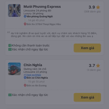
star_rate
Mười Phương Express
3.9
Limousine 24 phòng đôi
(308 đánh giá)
Luxury 34 phòng
Văn phòng Quảng Ngãi
14 giờ 45 phút
Bến Xe 378A Thoại Ngọc Hầu
dạ trải nghiệm đi xe quá tuyệt vời, dịch vụ chăm sóc khách hàng 10 điểm,
đúng giờ. Xin cảm ơn nhà xe và sẽ tiếp tục đặt vé vào những lần sau ạ
Không cần thanh toán trước
Xem giá
Xác nhận chỗ ngay lập tức
star_rate
Chín Nghĩa
3.7
Giường nằm 34 chỗ
(3 đánh giá)
Limousine 22 phòng
+1 loại xe khác
Bến xe Chín Nghĩa
15 giờ 30 phút
Bến xe An Sương
Xác nhận chỗ ngay lập tức
Xem giá