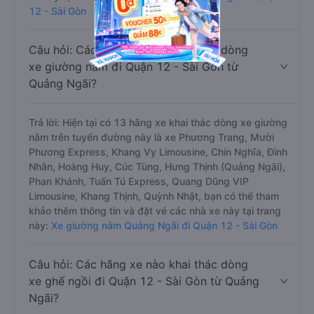
12 - Sài Gòn
Câu hỏi: Các hãng xe nào khai thác dòng
xe giường nằm đi Quận 12 - Sài Gòn từ
Quảng Ngãi?
Trả lời: Hiện tại có 13 hãng xe khai thác dòng xe giường
nằm trên tuyến đường này là xe Phương Trang, Mười
Phương Express, Khang Vy Limousine, Chín Nghĩa, Đình
Nhân, Hoàng Huy, Cúc Tùng, Hưng Thịnh (Quảng Ngãi),
Phan Khánh, Tuấn Tú Express, Quang Dũng VIP
Limousine, Khang Thịnh, Quỳnh Nhật, bạn có thể tham
khảo thêm thông tin và đặt vé các nhà xe này tại trang
này:
Xe giường nằm Quảng Ngãi đi Quận 12 - Sài Gòn
Câu hỏi: Các hãng xe nào khai thác dòng
xe ghế ngồi đi Quận 12 - Sài Gòn từ Quảng
Ngãi?