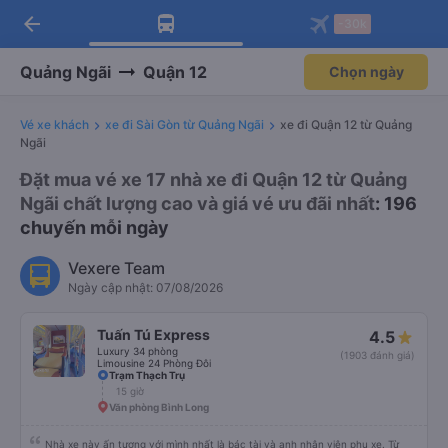
arrow_back
Tải app Vexere ngay!
Tải app Vexere
-30k
Mở app
Mở app
Nhận ưu đãi thành viên độc
-30k/ghế khi đặt vé máy bay qua
quyền
app
Quảng Ngãi
Quận 12
Chọn ngày
Vé xe khách
xe đi Sài Gòn từ Quảng Ngãi
xe đi Quận 12 từ Quảng
Ngãi
Đặt mua vé xe 17 nhà xe đi Quận 12 từ Quảng
Ngãi chất lượng cao và giá vé ưu đãi nhất
: 196
chuyến mỗi ngày
Vexere Team
Ngày cập nhật: 07/08/2026
Tuấn Tú Express
4.5
Luxury 34 phòng
(1903 đánh giá)
Limousine 24 Phòng Đôi
Trạm Thạch Trụ
15 giờ
Văn phòng Bình Long
Nhà xe này ấn tượng với mình nhất là bác tài và anh nhân viên phụ xe. Từ