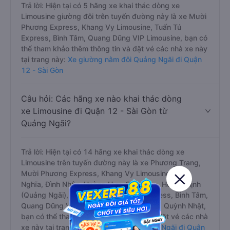
Trả lời: Hiện tại có 5 hãng xe khai thác dòng xe
Limousine giường đôi trên tuyến đường này là xe Mười
Phương Express, Khang Vy Limousine, Tuấn Tú
Express, Bình Tâm, Quang Dũng VIP Limousine, bạn có
thể tham khảo thêm thông tin và đặt vé các nhà xe này
tại trang này:
Xe giường nằm đôi Quảng Ngãi đi Quận
12 - Sài Gòn
Câu hỏi: Các hãng xe nào khai thác dòng
xe Limousine đi Quận 12 - Sài Gòn từ
Quảng Ngãi?
Trả lời: Hiện tại có 14 hãng xe khai thác dòng xe
Limousine trên tuyến đường này là xe Phương Trang,
Mười Phương Express, Khang Vy Limousine, Chín
Nghĩa, Đình Nhân, Hoàng Huy, Cúc Tùng, Hưng Thịnh
(Quảng Ngãi), Phan Khánh, Tuấn Tú Express, Bình Tâm,
Quang Dũng VIP Limousine, Khang Thịnh, Quỳnh Nhật,
bạn có thể tham khảo thêm thông tin và đặt vé các nhà
xe này tại trang này:
Xe limousine Quảng Ngãi đi Quận