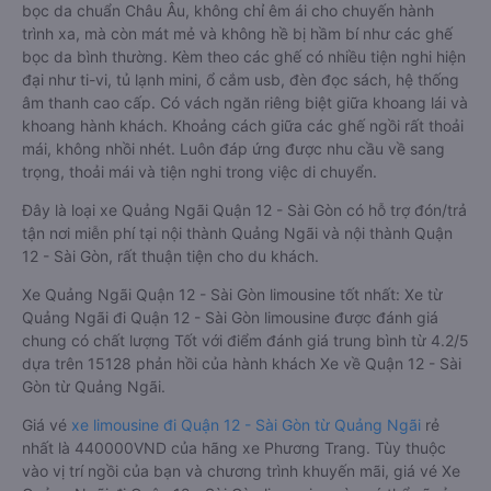
bọc da chuẩn Châu Âu, không chỉ êm ái cho chuyến hành
trình xa, mà còn mát mẻ và không hề bị hầm bí như các ghế
bọc da bình thường. Kèm theo các ghế có nhiều tiện nghi hiện
đại như ti-vi, tủ lạnh mini, ổ cắm usb, đèn đọc sách, hệ thống
âm thanh cao cấp. Có vách ngăn riêng biệt giữa khoang lái và
khoang hành khách. Khoảng cách giữa các ghế ngồi rất thoải
mái, không nhồi nhét. Luôn đáp ứng được nhu cầu về sang
trọng, thoải mái và tiện nghi trong việc di chuyển.
Đây là loại xe Quảng Ngãi Quận 12 - Sài Gòn có hỗ trợ đón/trả
tận nơi miễn phí tại nội thành Quảng Ngãi và nội thành Quận
12 - Sài Gòn, rất thuận tiện cho du khách.
Xe Quảng Ngãi Quận 12 - Sài Gòn limousine tốt nhất: Xe từ
Quảng Ngãi đi Quận 12 - Sài Gòn limousine được đánh giá
chung có chất lượng Tốt với điểm đánh giá trung bình từ 4.2/5
dựa trên 15128 phản hồi của hành khách Xe về Quận 12 - Sài
Gòn từ Quảng Ngãi.
Giá vé
xe limousine đi Quận 12 - Sài Gòn từ Quảng Ngãi
rẻ
nhất là 440000VND của hãng xe Phương Trang. Tùy thuộc
vào vị trí ngồi của bạn và chương trình khuyến mãi, giá vé Xe