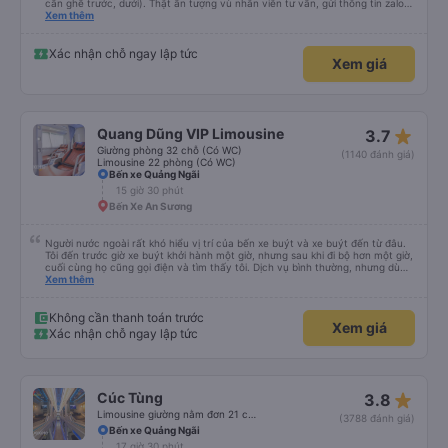
cần ghế trước, dưới). Thật ấn tượng vù nhân viên tư vấn, gửi thông tin zalo
rõ ràng, chuyên nghiệp. Đi đúng giờ, xe mới toanh, sạch sẽ thơm tho, buồng
Xem thêm
rộng, đẹp, ghế có chế độ matxa bên cạnh các chức năng thông thường như
nâng, hạ xuống phần đầu, chân, ổ sạc pin, ... thích view ngắm cảnh cực chill,
các anh tài và lơ cũng cực dễ thương, tâm lý. 10 điểm không nhưng. Mình sẽ
Xác nhận chỗ ngay lập tức
Xem giá
lưu lại để giới thiệu người nhà, bạn bè đi xe này. ưng hết sức. Giờ thấy may
mắn vì cảm ơn xe kia để mình bít đến xe này
star_rate
Quang Dũng VIP Limousine
3.7
Giường phòng 32 chỗ (Có WC)
(1140 đánh giá)
Limousine 22 phòng (Có WC)
Bến xe Quảng Ngãi
15 giờ 30 phút
Bến Xe An Sương
Người nước ngoài rất khó hiểu vị trí của bến xe buýt và xe buýt đến từ đâu.
Tôi đến trước giờ xe buýt khởi hành một giờ, nhưng sau khi đi bộ hơn một giờ,
cuối cùng họ cũng gọi điện và tìm thấy tôi. Dịch vụ bình thường, nhưng dù
sao thì tôi ngủ ngon hơn ở khách sạn vì tôi rất thoải mái. Sẽ tuyệt hơn nếu
Xem thêm
tiếng còi xe bớt to hơn. Nhưng tôi thích nó nên tôi cho điểm tối đa. Cảm ơn
bạn rất nhiều.
Không cần thanh toán trước
Xem giá
Xác nhận chỗ ngay lập tức
star_rate
Cúc Tùng
3.8
Limousine giường nằm đơn 21 chỗ (WC)
(3788 đánh giá)
Bến xe Quảng Ngãi
17 giờ 30 phút