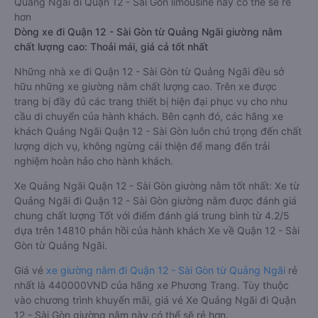
Quảng Ngãi đi Quận 12 - Sài Gòn limousine này có thể sẽ rẻ
hơn
Dòng xe đi Quận 12 - Sài Gòn từ Quảng Ngãi giường nằm
chất lượng cao: Thoải mái, giá cả tốt nhất
Những nhà xe đi Quận 12 - Sài Gòn từ Quảng Ngãi đều sở
hữu những xe giường nằm chất lượng cao. Trên xe được
trang bị đầy đủ các trang thiết bị hiện đại phục vụ cho nhu
cầu di chuyển của hành khách. Bên cạnh đó, các hãng xe
khách Quảng Ngãi Quận 12 - Sài Gòn luôn chú trọng đến chất
lượng dịch vụ, không ngừng cải thiện để mang đến trải
nghiệm hoàn hảo cho hành khách.
Xe Quảng Ngãi Quận 12 - Sài Gòn giường nằm tốt nhất: Xe từ
Quảng Ngãi đi Quận 12 - Sài Gòn giường nằm được đánh giá
chung chất lượng Tốt với điểm đánh giá trung bình từ 4.2/5
dựa trên 14810 phản hồi của hành khách Xe về Quận 12 - Sài
Gòn từ Quảng Ngãi.
Giá vé
xe giường nằm đi Quận 12 - Sài Gòn từ Quảng Ngãi
rẻ
nhất là 440000VND của hãng xe Phương Trang. Tùy thuộc
vào chương trình khuyến mãi, giá vé Xe Quảng Ngãi đi Quận
12 - Sài Gòn giường nằm này có thể sẽ rẻ hơn.