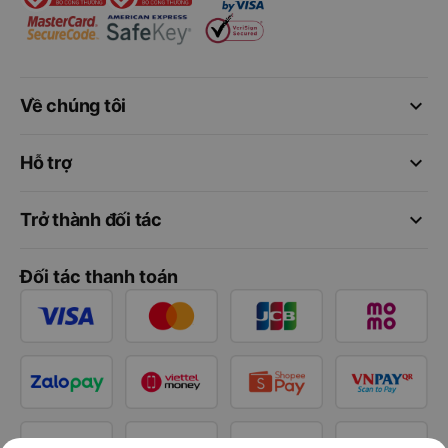
keyboard_arrow_down
Về chúng tôi
keyboard_arrow_down
Hỗ trợ
keyboard_arrow_down
Trở thành đối tác
Đối tác thanh toán