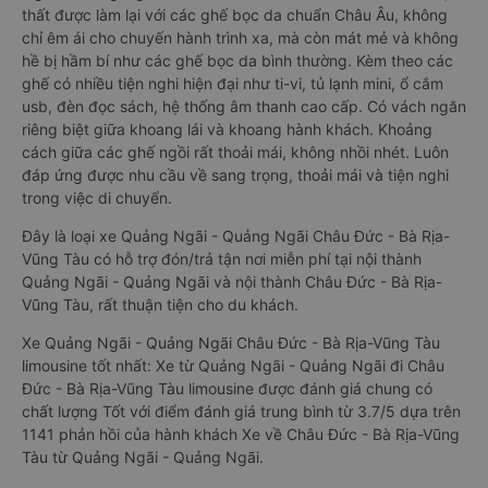
thất được làm lại với các ghế bọc da chuẩn Châu Âu, không
chỉ êm ái cho chuyến hành trình xa, mà còn mát mẻ và không
hề bị hầm bí như các ghế bọc da bình thường. Kèm theo các
ghế có nhiều tiện nghi hiện đại như ti-vi, tủ lạnh mini, ổ cắm
usb, đèn đọc sách, hệ thống âm thanh cao cấp. Có vách ngăn
riêng biệt giữa khoang lái và khoang hành khách. Khoảng
cách giữa các ghế ngồi rất thoải mái, không nhồi nhét. Luôn
đáp ứng được nhu cầu về sang trọng, thoải mái và tiện nghi
trong việc di chuyển.
Đây là loại xe Quảng Ngãi - Quảng Ngãi Châu Đức - Bà Rịa-
Vũng Tàu có hỗ trợ đón/trả tận nơi miễn phí tại nội thành
Quảng Ngãi - Quảng Ngãi và nội thành Châu Đức - Bà Rịa-
Vũng Tàu, rất thuận tiện cho du khách.
Xe Quảng Ngãi - Quảng Ngãi Châu Đức - Bà Rịa-Vũng Tàu
limousine tốt nhất: Xe từ Quảng Ngãi - Quảng Ngãi đi Châu
Đức - Bà Rịa-Vũng Tàu limousine được đánh giá chung có
chất lượng Tốt với điểm đánh giá trung bình từ 3.7/5 dựa trên
1141 phản hồi của hành khách Xe về Châu Đức - Bà Rịa-Vũng
Tàu từ Quảng Ngãi - Quảng Ngãi.