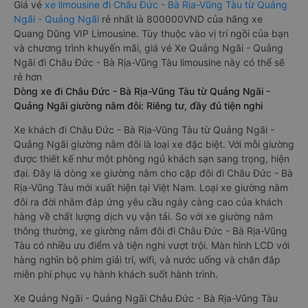
Giá vé
xe limousine đi Châu Đức - Bà Rịa-Vũng Tàu từ Quảng
Ngãi - Quảng Ngãi
rẻ nhất là 800000VND của hãng xe
Quang Dũng VIP Limousine. Tùy thuộc vào vị trí ngồi của bạn
và chương trình khuyến mãi, giá vé Xe Quảng Ngãi - Quảng
Ngãi đi Châu Đức - Bà Rịa-Vũng Tàu limousine này có thể sẽ
rẻ hơn
Dòng xe đi Châu Đức - Bà Rịa-Vũng Tàu từ Quảng Ngãi -
Quảng Ngãi giường nằm đôi: Riêng tư, đầy đủ tiện nghi
Xe khách đi Châu Đức - Bà Rịa-Vũng Tàu từ Quảng Ngãi -
Quảng Ngãi giường nằm đôi là loại xe đặc biệt. Với mỗi giường
được thiết kế như một phòng ngủ khách sạn sang trọng, hiện
đại. Đây là dòng xe giường nằm cho cặp đôi đi Châu Đức - Bà
Rịa-Vũng Tàu mới xuất hiện tại Việt Nam. Loại xe giường nằm
đôi ra đời nhằm đáp ứng yêu cầu ngày càng cao của khách
hàng về chất lượng dịch vụ vận tải. So với xe giường nằm
thông thường, xe giường nằm đôi đi Châu Đức - Bà Rịa-Vũng
Tàu có nhiều ưu điểm và tiện nghi vượt trội. Màn hình LCD với
hàng nghìn bộ phim giải trí, wifi, và nước uống và chăn đắp
miễn phí phục vụ hành khách suốt hành trình.
Xe Quảng Ngãi - Quảng Ngãi Châu Đức - Bà Rịa-Vũng Tàu