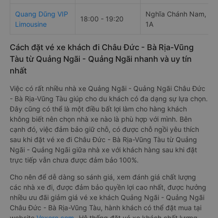
Quang Dũng VIP
Nghĩa Chánh Nam, Dọc
18:00 - 19:20
Limousine
1A
Cách đặt vé xe khách đi Châu Đức - Bà Rịa-Vũng
Tàu từ Quảng Ngãi - Quảng Ngãi nhanh và uy tín
nhất
Việc có rất nhiều nhà xe Quảng Ngãi - Quảng Ngãi Châu Đức
- Bà Rịa-Vũng Tàu giúp cho du khách có đa dạng sự lựa chọn.
Đây cũng có thể là một điều bất lợi làm cho hàng khách
không biết nên chọn nhà xe nào là phù hợp với mình. Bên
cạnh đó, việc đảm bảo giữ chỗ, có được chỗ ngồi yêu thích
sau khi đặt vé xe đi Châu Đức - Bà Rịa-Vũng Tàu từ Quảng
Ngãi - Quảng Ngãi giữa nhà xe với khách hàng sau khi đặt
trực tiếp vẫn chưa được đảm bảo 100%.
Cho nên để dễ dàng so sánh giá, xem đánh giá chất lượng
các nhà xe đi, được đảm bảo quyền lợi cao nhất, được hưởng
nhiều ưu đãi giảm giá vé xe khách Quảng Ngãi - Quảng Ngãi
Châu Đức - Bà Rịa-Vũng Tàu, hành khách có thể đặt mua tại
website
Vexere.com
- Hệ thống đặt vé xe khách chất lượng,