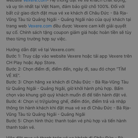
và uy tín nhất tại Việt Nam, đảm bảo giữ chỗ 100%. Đối với
bất cứ giao dịch đặt mua vé xe khách đi Châu Đức - Bà Rịa-
Vũng Tàu từ Quảng Ngãi - Quảng Ngãi nào của quý khách tại
trang web
Vexere.com
đều được Vexere cam kết giải quyết
sự cố. Chính sách tặng coupon giảm giá hoặc hoàn tiền sẽ tùy
theo từng trường hợp sự việc.
Hướng dẫn đặt vé tại Vexere.com:
Bước 1: Truy cập vào website Vexere hoặc tải app Vexere trên
CH Play hoặc App Store.
Bước 2: Chọn điểm đi, điểm đến, ngày đi, sau đó chọn “TÌM
VÉ XE”.
Bước 3: Chọn hãng xe khách đi Châu Đức - Bà Rịa-Vũng Tàu
từ Quảng Ngãi - Quảng Ngãi, giờ khởi hành phù hợp. Bấm
chọn vào khung giờ quý khách muốn đi để tiến hành đặt vé.
Bước 4: Chọn vị trí/giường ghế, điểm đón, điểm trả và nhập
thông tin hành khách khi đặt mua vé xe đi Châu Đức - Bà Rịa-
Vũng Tàu từ Quảng Ngãi - Quảng Ngãi
Bước 5: Chọn hình thức thanh toán vé phù hợp và tiến hành
thanh toán vé.
Việc đặt mua và thanh toán vé xe khách đi Châu Đức - Bà