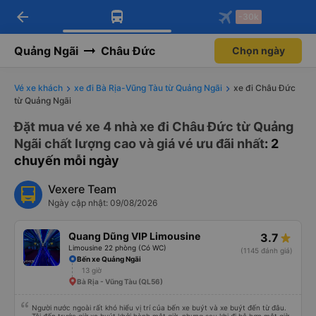
arrow_back
Tải app Vexere ngay!
Tải app Vexere
-30k
Mở app
Mở app
Nhận ưu đãi thành viên độc
-30k/ghế khi đặt vé máy bay qua
quyền
app
Quảng Ngãi
Châu Đức
Chọn ngày
Vé xe khách
xe đi Bà Rịa-Vũng Tàu từ Quảng Ngãi
xe đi Châu Đức
từ Quảng Ngãi
Đặt mua vé xe 4 nhà xe đi Châu Đức từ Quảng
Ngãi chất lượng cao và giá vé ưu đãi nhất
: 2
chuyến mỗi ngày
Vexere Team
Ngày cập nhật: 09/08/2026
Quang Dũng VIP Limousine
3.7
Limousine 22 phòng (Có WC)
(1145 đánh giá)
Bến xe Quảng Ngãi
13 giờ
Bà Rịa - Vũng Tàu (QL56)
Người nước ngoài rất khó hiểu vị trí của bến xe buýt và xe buýt đến từ đâu.