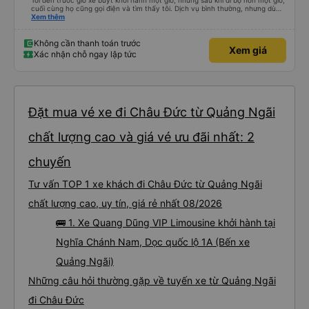
Tôi đến trước giờ xe buýt khởi hành một giờ, nhưng sau khi đi bộ hơn một giờ,
cuối cùng họ cũng gọi điện và tìm thấy tôi. Dịch vụ bình thường, nhưng dù
sao thì tôi ngủ ngon hơn ở khách sạn vì tôi rất thoải mái. Sẽ tuyệt hơn nếu
Xem thêm
tiếng còi xe bớt to hơn. Nhưng tôi thích nó nên tôi cho điểm tối đa. Cảm ơn
bạn rất nhiều.
Không cần thanh toán trước
Xem giá
Xác nhận chỗ ngay lập tức
Đặt mua vé xe đi Châu Đức từ Quảng Ngãi
chất lượng cao và giá vé ưu đãi nhất: 2
chuyến
Tư vấn TOP 1 xe khách đi Châu Đức từ Quảng Ngãi
chất lượng cao, uy tín, giá rẻ nhất 08/2026
🚌 1. Xe Quang Dũng VIP Limousine khởi hành tại
Nghĩa Chánh Nam, Dọc quốc lộ 1A (Bến xe
Quảng Ngãi)
Những câu hỏi thường gặp về tuyến xe từ Quảng Ngãi
đi Châu Đức