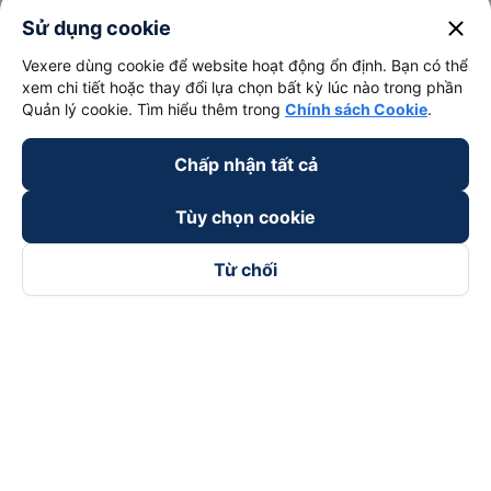
close
Sử dụng cookie
Vexere dùng cookie để website hoạt động ổn định. Bạn có thể
xem chi tiết hoặc thay đổi lựa chọn bất kỳ lúc nào trong phần
Quản lý cookie. Tìm hiểu thêm trong
Chính sách Cookie
.
Chấp nhận tất cả
Tùy chọn cookie
Từ chối
Theo dõi chúng tôi trên
Facebook
Tiktok
Youtube
Công ty TNHH Thương Mại Dịch Vụ Vexere
Địa chỉ đăng ký kinh doanh: 8C Chữ Đồng Tử, Phường Tân
Sơn Nhất, TP. Hồ Chí Minh, Việt Nam
Địa chỉ
:
Lầu 2, toà nhà H3 Circo Hoàng Diệu, 384 Hoàng Diệu,