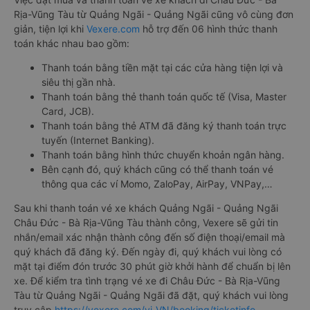
Rịa-Vũng Tàu từ Quảng Ngãi - Quảng Ngãi cũng vô cùng đơn
giản, tiện lợi khi
Vexere.com
hỗ trợ đến 06 hình thức thanh
toán khác nhau bao gồm:
Thanh toán bằng tiền mặt tại các cửa hàng tiện lợi và
siêu thị gần nhà.
Thanh toán bằng thẻ thanh toán quốc tế (Visa, Master
Card, JCB).
Thanh toán bằng thẻ ATM đã đăng ký thanh toán trực
tuyến (Internet Banking).
Thanh toán bằng hình thức chuyển khoản ngân hàng.
Bên cạnh đó, quý khách cũng có thể thanh toán vé
thông qua các ví Momo, ZaloPay, AirPay, VNPay,…
Sau khi thanh toán vé xe khách Quảng Ngãi - Quảng Ngãi
Châu Đức - Bà Rịa-Vũng Tàu thành công, Vexere sẽ gửi tin
nhắn/email xác nhận thành công đến số điện thoại/email mà
quý khách đã đăng ký. Đến ngày đi, quý khách vui lòng có
mặt tại điểm đón trước 30 phút giờ khởi hành để chuẩn bị lên
xe. Để kiểm tra tình trạng vé xe đi Châu Đức - Bà Rịa-Vũng
Tàu từ Quảng Ngãi - Quảng Ngãi đã đặt, quý khách vui lòng
truy cập
https://vexere.com/vi-VN/booking/ticketinfo