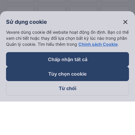
close
Sử dụng cookie
Vexere dùng cookie để website hoạt động ổn định. Bạn có thể
xem chi tiết hoặc thay đổi lựa chọn bất kỳ lúc nào trong phần
Quản lý cookie. Tìm hiểu thêm trong
Chính sách Cookie
.
Chấp nhận tất cả
Tùy chọn cookie
Từ chối
Theo dõi chúng tôi trên
Facebook
Tiktok
Youtube
Công ty TNHH Thương Mại Dịch Vụ Vexere
Địa chỉ đăng ký kinh doanh: 8C Chữ Đồng Tử, Phường Tân