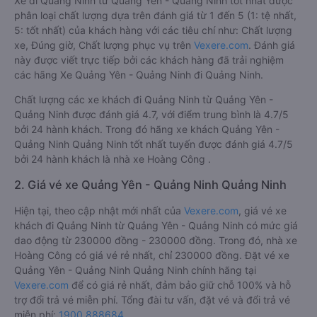
Xe đi Quảng Ninh từ Quảng Yên - Quảng Ninh tốt nhất được
phân loại chất lượng dựa trên đánh giá từ 1 đến 5 (1: tệ nhất,
5: tốt nhất) của khách hàng với các tiêu chí như: Chất lượng
xe, Đúng giờ, Chất lượng phục vụ trên
Vexere.com
. Đánh giá
này được viết trực tiếp bởi các khách hàng đã trải nghiệm
các hãng Xe Quảng Yên - Quảng Ninh đi Quảng Ninh.
Chất lượng các xe khách đi Quảng Ninh từ Quảng Yên -
Quảng Ninh được đánh giá 4.7, với điểm trung bình là 4.7/5
bởi 24 hành khách. Trong đó hãng xe khách Quảng Yên -
Quảng Ninh Quảng Ninh tốt nhất tuyến được đánh giá 4.7/5
bởi 24 hành khách là nhà xe Hoàng Công .
2. Giá vé xe Quảng Yên - Quảng Ninh Quảng Ninh
Hiện tại, theo cập nhật mới nhất của
Vexere.com
, giá vé xe
khách đi Quảng Ninh từ Quảng Yên - Quảng Ninh có mức giá
dao động từ 230000 đồng - 230000 đồng. Trong đó, nhà xe
Hoàng Công có giá vé rẻ nhất, chỉ 230000 đồng. Đặt vé xe
Quảng Yên - Quảng Ninh Quảng Ninh chính hãng tại
Vexere.com
để có giá rẻ nhất, đảm bảo giữ chỗ 100% và hỗ
trợ đổi trả vé miễn phí. Tổng đài tư vấn, đặt vé và đổi trả vé
miễn phí:
1900 888684
.