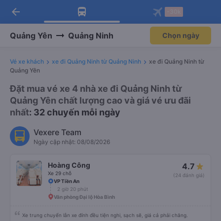
arrow_back
Tải app Vexere ngay!
Tải app Vexere
-30k
Mở app
Mở app
Nhận ưu đãi thành viên độc
-30k/ghế khi đặt vé máy bay qua
quyền
app
Quảng Yên
Quảng Ninh
Chọn ngày
Vé xe khách
xe đi Quảng Ninh từ Quảng Ninh
xe đi Quảng Ninh từ
Quảng Yên
Đặt mua vé xe 4 nhà xe đi Quảng Ninh từ
Quảng Yên chất lượng cao và giá vé ưu đãi
nhất
: 32 chuyến mỗi ngày
Vexere Team
Ngày cập nhật: 08/08/2026
Hoàng Công
4.7
Xe 29 chỗ
(24 đánh giá)
VP Tiền An
2 giờ 20 phút
Văn phòng Đại lộ Hòa Bình
Xe trung chuyển lẫn xe đính đều tiện nghi, sạch sẽ, giá cả phải chăng.