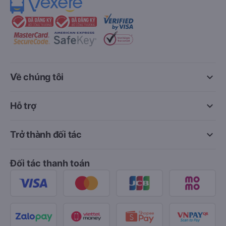
keyboard_arrow_down
Về chúng tôi
keyboard_arrow_down
Hỗ trợ
keyboard_arrow_down
Trở thành đối tác
Đối tác thanh toán