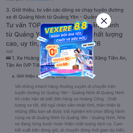
3. Giới thiệu, tư vấn các dòng xe chạy tuyến đường
xe đi Quảng Ninh từ Quảng Yên - Quảng Ninh:
Tư vấn TOP 1 xe khách đi Quảng Ninh
từ Quảng Yên - Quảng Ninh chất lượng
cao, uy tín, giá rẻ nhất 08/2026
null
🚌 1. Xe Hoàng Công khởi hành tại Cây Xăng Tiền An,
Tân An (VP Tiền An)
a. Giới thiệu xe Hoàng Công
Với những khách hàng thường xuyên di chuyển trên
tuyến đường từ Quảng Yên - Quảng Ninh đi Quảng Ninh
thì chắc hẳn sẽ biết đến hãng xe Hoàng Công . Chất
lượng xe tốt, đội ngũ nhân viên nhiệt tình, thân thiện là
những điều bạn sẽ được trải nghiệm khi chọn đồng hành
cùng xe đi Quảng Ninh từ Quảng Yên - Quảng Ninh. Nhà
xe đang từng bước hoàn thiện chất lượng dịch vụ. Cam
kết xuất bến đúng giờ, di chuyển đúng thời gian dự kiến,