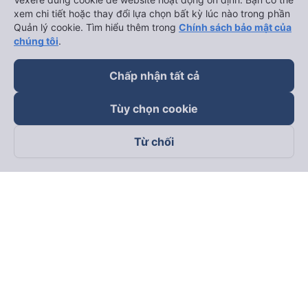
xem chi tiết hoặc thay đổi lựa chọn bất kỳ lúc nào trong phần
Quản lý cookie. Tìm hiểu thêm trong
Chính sách bảo mật của
chúng tôi
.
Chấp nhận tất cả
keyboard_arrow_down
Về chúng tôi
Tùy chọn cookie
keyboard_arrow_down
Hỗ trợ
Từ chối
keyboard_arrow_down
Trở thành đối tác
Đối tác thanh toán