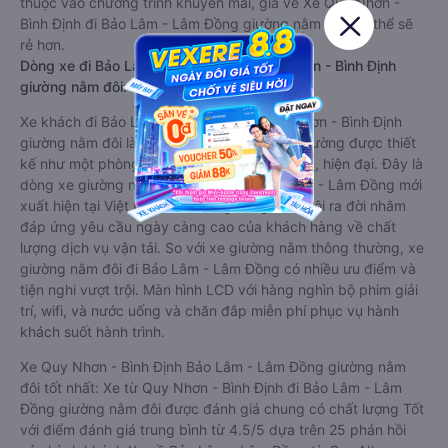
thuộc vào chương trình khuyến mãi, giá vé Xe Quy Nhơn -
Bình Định đi Bảo Lâm - Lâm Đồng giường nằm này có thể sẽ
rẻ hơn.
Dòng xe đi Bảo Lâm - Lâm Đồng từ Quy Nhơn - Bình Định
giường nằm đôi: Riêng tư, đầy đủ tiện nghi
Xe khách đi Bảo Lâm - Lâm Đồng từ Quy Nhơn - Bình Định
giường nằm đôi là loại xe đặc biệt. Với mỗi giường được thiết
kế như một phòng ngủ khách sạn sang trọng, hiện đại. Đây là
dòng xe giường nằm cho cặp đôi đi Bảo Lâm - Lâm Đồng mới
xuất hiện tại Việt Nam. Loại xe giường nằm đôi ra đời nhằm
đáp ứng yêu cầu ngày càng cao của khách hàng về chất
lượng dịch vụ vận tải. So với xe giường nằm thông thường, xe
giường nằm đôi đi Bảo Lâm - Lâm Đồng có nhiều ưu điểm và
tiện nghi vượt trội. Màn hình LCD với hàng nghìn bộ phim giải
trí, wifi, và nước uống và chăn đắp miễn phí phục vụ hành
khách suốt hành trình.
Xe Quy Nhơn - Bình Định Bảo Lâm - Lâm Đồng giường nằm
đôi tốt nhất: Xe từ Quy Nhơn - Bình Định đi Bảo Lâm - Lâm
Đồng giường nằm đôi được đánh giá chung có chất lượng Tốt
với điểm đánh giá trung bình từ 4.5/5 dựa trên 25 phản hồi