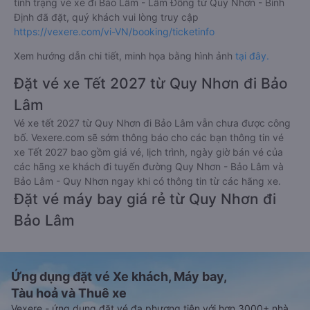
tình trạng vé xe đi Bảo Lâm - Lâm Đồng từ Quy Nhơn - Bình
Định đã đặt, quý khách vui lòng truy cập
https://vexere.com/vi-VN/booking/ticketinfo
Xem hướng dẫn chi tiết, minh họa bằng hình ảnh
tại đây.
Đặt vé xe Tết 2027 từ Quy Nhơn đi Bảo
Lâm
Vé xe tết 2027 từ Quy Nhơn đi Bảo Lâm vẫn chưa được công
bố. Vexere.com sẽ sớm thông báo cho các bạn thông tin vé
xe Tết 2027 bao gồm giá vé, lịch trình, ngày giờ bán vé của
các hãng xe khách đi tuyến đường Quy Nhơn - Bảo Lâm và
Bảo Lâm - Quy Nhơn ngay khi có thông tin từ các hãng xe.
Đặt vé máy bay giá rẻ từ Quy Nhơn đi
Bảo Lâm
Ứng dụng đặt vé Xe khách, Máy bay,
Tàu hoả và Thuê xe
Vexere - ứng dụng đặt vé đa phương tiện với hơn 3000+ nhà