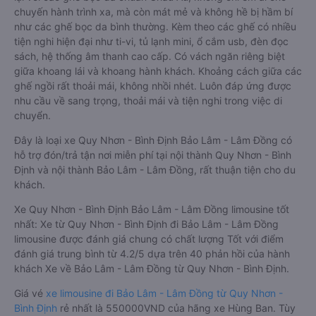
chuyến hành trình xa, mà còn mát mẻ và không hề bị hầm bí
như các ghế bọc da bình thường. Kèm theo các ghế có nhiều
tiện nghi hiện đại như ti-vi, tủ lạnh mini, ổ cắm usb, đèn đọc
sách, hệ thống âm thanh cao cấp. Có vách ngăn riêng biệt
giữa khoang lái và khoang hành khách. Khoảng cách giữa các
ghế ngồi rất thoải mái, không nhồi nhét. Luôn đáp ứng được
nhu cầu về sang trọng, thoải mái và tiện nghi trong việc di
chuyển.
Đây là loại xe Quy Nhơn - Bình Định Bảo Lâm - Lâm Đồng có
hỗ trợ đón/trả tận nơi miễn phí tại nội thành Quy Nhơn - Bình
Định và nội thành Bảo Lâm - Lâm Đồng, rất thuận tiện cho du
khách.
Xe Quy Nhơn - Bình Định Bảo Lâm - Lâm Đồng limousine tốt
nhất: Xe từ Quy Nhơn - Bình Định đi Bảo Lâm - Lâm Đồng
limousine được đánh giá chung có chất lượng Tốt với điểm
đánh giá trung bình từ 4.2/5 dựa trên 40 phản hồi của hành
khách Xe về Bảo Lâm - Lâm Đồng từ Quy Nhơn - Bình Định.
Giá vé
xe limousine đi Bảo Lâm - Lâm Đồng từ Quy Nhơn -
Bình Định
rẻ nhất là 550000VND của hãng xe Hùng Ban. Tùy