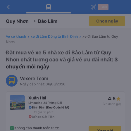
arrow_back
Tải app Vexere ngay!
Tải app Vexere
-30k
Mở app
Mở app
Nhận ưu đãi thành viên độc
-30k/ghế khi đặt vé máy bay qua
quyền
app
Quy Nhơn
Bảo Lâm
Chọn ngày
Vé xe khách
xe đi Lâm Đồng từ Bình Định
xe đi Bảo Lâm từ Quy
Nhơn
Đặt mua vé xe 5 nhà xe đi Bảo Lâm từ Quy
Nhơn chất lượng cao và giá vé ưu đãi nhất
: 3
chuyến mỗi ngày
Vexere Team
Ngày cập nhật: 06/08/2026
Xuân Hải
4.5
Limousine 24 Phòng Đôi
(25 đánh giá)
Bình Định (Dọc Quốc lộ 1A)
11 giờ 30 phút
Bến xe Cát Tiên
Không cần thanh toán trước
Xem giá