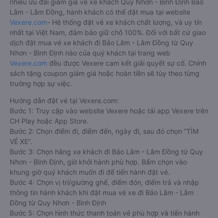
nhiều ưu đãi giảm giá vé xe khách Quy Nhơn - Bình Định Bảo
Lâm - Lâm Đồng, hành khách có thể đặt mua tại website
Vexere.com
- Hệ thống đặt vé xe khách chất lượng, và uy tín
nhất tại Việt Nam, đảm bảo giữ chỗ 100%. Đối với bất cứ giao
dịch đặt mua vé xe khách đi Bảo Lâm - Lâm Đồng từ Quy
Nhơn - Bình Định nào của quý khách tại trang web
Vexere.com
đều được Vexere cam kết giải quyết sự cố. Chính
sách tặng coupon giảm giá hoặc hoàn tiền sẽ tùy theo từng
trường hợp sự việc.
Hướng dẫn đặt vé tại Vexere.com:
Bước 1: Truy cập vào website Vexere hoặc tải app Vexere trên
CH Play hoặc App Store.
Bước 2: Chọn điểm đi, điểm đến, ngày đi, sau đó chọn “TÌM
VÉ XE”.
Bước 3: Chọn hãng xe khách đi Bảo Lâm - Lâm Đồng từ Quy
Nhơn - Bình Định, giờ khởi hành phù hợp. Bấm chọn vào
khung giờ quý khách muốn đi để tiến hành đặt vé.
Bước 4: Chọn vị trí/giường ghế, điểm đón, điểm trả và nhập
thông tin hành khách khi đặt mua vé xe đi Bảo Lâm - Lâm
Đồng từ Quy Nhơn - Bình Định
Bước 5: Chọn hình thức thanh toán vé phù hợp và tiến hành