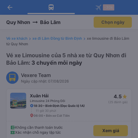
arrow_back
Tải app Vexere ngay!
Tải app Vexere
-30k
Mở app
Mở app
Nhận ưu đãi thành viên độc
-30k/ghế khi đặt vé máy bay qua
quyền
app
Quy Nhơn
Bảo Lâm
Chọn ngày
Vé xe khách
xe đi Lâm Đồng từ Bình Định
xe limousine đi Bảo Lâm
từ Quy Nhơn
Vé xe Limousine của 5 nhà xe từ Quy Nhơn đi
Bảo Lâm
: 3 chuyến mỗi ngày
Vexere Team
Ngày cập nhật: 07/08/2026
Xuân Hải
4.5
Limousine 24 Phòng Đôi
(25 đánh giá)
18:30 • Bình Định (Dọc Quốc lộ 1A)
11 giờ 30 phút
06:00 • Bến xe Cát Tiên
Không cần thanh toán trước
Xem giá
Xác nhận chỗ ngay lập tức