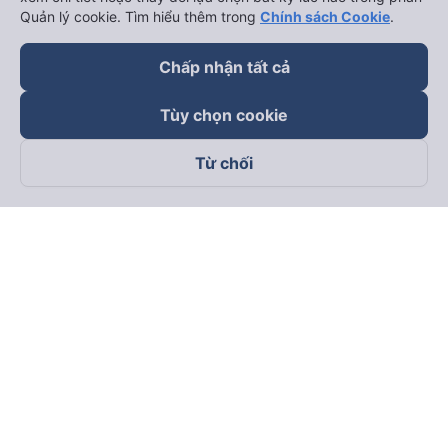
Quản lý cookie. Tìm hiểu thêm trong
Chính sách Cookie
.
Chấp nhận tất cả
Tùy chọn cookie
Từ chối
Theo dõi chúng tôi trên
Facebook
Tiktok
Youtube
Công ty TNHH Thương Mại Dịch Vụ Vexere
Địa chỉ đăng ký kinh doanh: 8C Chữ Đồng Tử, Phường Tân
Sơn Nhất, TP. Hồ Chí Minh, Việt Nam
Địa chỉ
:
Lầu 2, toà nhà H3 Circo Hoàng Diệu, 384 Hoàng Diệu,
Phường Khánh Hội, TP Hồ Chí Minh, Việt Nam
Tầng 3, toà nhà 101 Láng Hạ, 101 Láng Hạ, Phường Láng, TP.
Hà Nội, Việt Nam
Giấy chứng nhận ĐKKD số 0315133726 do Sở KH và ĐT TP.