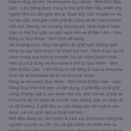
khách rộng rãi hơn. Xe limousine Quy Nhơn - Bình Định Bảo
Lâm - Lâm Đồng được trang bị loại ghế đệm dày khiến cho
người nằm có cảm giác êm ái, thoải mái. Các chuyến xe dù
xa hay gần, thời gian ngồi ghế lâu cũng sẽ làm hành khách
mệt mỏi. Nhưng với xe hạng thương gia, hành khách hoàn
toàn có thể thư giãn và nghỉ ngơi trên xe đi Bảo Lâm - Lâm
Đồng từ Quy Nhơn - Bình Định dễ dàng.
Với khoảng cách rộng hơn giữa các ghế ngồi, không gian
riêng tư của hành khách sẽ thoải mái hơn. Tránh được sự va
chạm trong quá trình di chuyển với các hành khách khác.
Hiện tại có 2 dòng xe limousine 9 chỗ từ Quy Nhơn - Bình
Định đi Bảo Lâm - Lâm Đồng từ nổi tiếng là loại xe limousine
Dcar và xe limousine độ từ xe Huyndai Solati.
Dòng xe limousine Quy Nhơn - Bình Định đi Bảo Lâm - Lâm
Đồng Dcar khá nhỏ gọn và tiện dụng, 2 ghế đầu xe là ghế
cứng, không ngã ra sau được như các ghế còn lại. Dòng xe
limousine độ từ Solati lại có trần cao, không gian xe rộng rãi
và rất thoáng. 2 ghế đầu xe của dòng này vẫn ngã ra sau
được, và các ghế ngã ra thoải mái hơn.
Một điều đáng lưu tâm chính là cảm xúc khi khách hàng trải
nghiệm chuyến xe VIP. Dù với giá thành chỉ nhỉnh hơn xe
giường nằm chừng vài chục nghìn, nhưng hành khách được