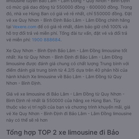
limousine tuyến Bảo Lâm - Lâm Đồng - Quy Nhơn - Bình Định
có mức giá dao động từ 550000 đồng - 600000 đồng. Trong
đó, nhà xe Hùng Ban có giá vé rẻ nhất, chỉ 550000 đồng. Đặt
vé xe Quy Nhơn - Bình Định Bảo Lâm - Lâm Đồng chính hãng
tại
Vexere.com
để có giá rẻ nhất, đảm bảo giữ chỗ 100% và
hỗ trợ đổi trả vé miễn phí. Tổng đài tư vấn, đặt vé và đổi trả
vé miễn phí:
1900 888684
.
Xe Quy Nhơn - Bình Định Bảo Lâm - Lâm Đồng limousine tốt
nhất: Xe từ Quy Nhơn - Bình Định đi Bảo Lâm - Lâm Đồng
limousine được đánh giá chung có chất lượng Trung bình với
điểm đánh giá trung bình từ 4.2/5 dựa trên 40 phản hồi của
hành khách Xe limousine về Bảo Lâm - Lâm Đồng từ Quy
Nhơn - Bình Định.
Giá vé xe limousine đi Bảo Lâm - Lâm Đồng từ Quy Nhơn -
Bình Định rẻ nhất là 550000 của hãng xe Hùng Ban. Tùy
thuộc vào vị trí ngồi của bạn và chương trình khuyến mãi, giá
vé Xe Quy Nhơn - Bình Định đi Bảo Lâm - Lâm Đồng limousine
này có thể sẽ rẻ hơn
Tổng hợp TOP 2 xe limousine đi Bảo