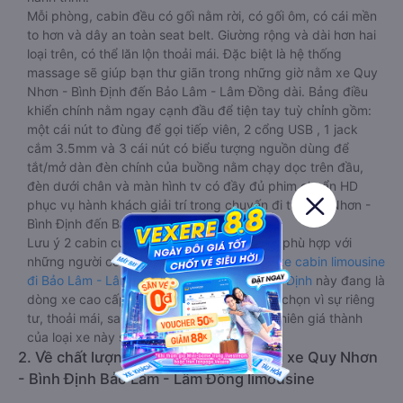
Mỗi phòng, cabin đều có gối nằm rời, có gối ôm, có cái mền
to hơn và dây an toàn seat belt. Giường rộng và dài hơn hai
loại trên, có thể lăn lộn thoải mái. Đặc biệt là hệ thống
massage sẽ giúp bạn thư giãn trong những giờ nằm xe Quy
Nhơn - Bình Định đến Bảo Lâm - Lâm Đồng dài. Bảng điều
khiển chính nằm ngay cạnh đầu để tiện tay tuỳ chỉnh gồm:
một cái nút to đùng để gọi tiếp viên, 2 cổng USB , 1 jack
cắm 3.5mm và 3 cái nút có biểu tượng nguồn dùng để
tắt/mở dàn đèn chính của buồng nằm chạy dọc trên đầu,
đèn dưới chân và màn hình tv có đầy đủ phim chuẩn HD
phục vụ hành khách giải trí trong chuyến đi từ Quy Nhơn -
Bình Định đến Bảo Lâm - Lâm Đồng.
Lưu ý 2 cabin cuối thường thiết kế nhỏ hơn phù hợp với
những người có thân hình nhỏ nhắn. Dòng
xe cabin limousine
đi Bảo Lâm - Lâm Đồng từ Quy Nhơn - Bình Định
này đang là
dòng xe cao cấp nhất, hành khách thường chọn vì sự riêng
tư, thoải mái, sang trọng và tiện nghi. Tất nhiên giá thành
của loại xe này sẽ cao hơn các loại khác.
2. Về chất lượng, review, đánh giá nhà xe Quy Nhơn
- Bình Định Bảo Lâm - Lâm Đồng limousine