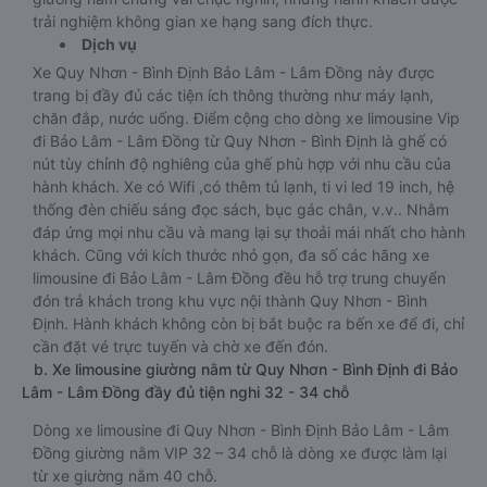
trải nghiệm không gian xe hạng sang đích thực.
Dịch vụ
Xe Quy Nhơn - Bình Định Bảo Lâm - Lâm Đồng này được
trang bị đầy đủ các tiện ích thông thường như máy lạnh,
chăn đắp, nước uống. Điểm cộng cho dòng xe limousine Vip
đi Bảo Lâm - Lâm Đồng từ Quy Nhơn - Bình Định là ghế có
nút tùy chỉnh độ nghiêng của ghế phù hợp với nhu cầu của
hành khách. Xe có Wifi ,có thêm tủ lạnh, ti vi led 19 inch, hệ
thống đèn chiếu sáng đọc sách, bục gác chân, v.v.. Nhằm
đáp ứng mọi nhu cầu và mang lại sự thoải mái nhất cho hành
khách. Cũng với kích thước nhỏ gọn, đa số các hãng xe
limousine đi Bảo Lâm - Lâm Đồng đều hỗ trợ trung chuyển
đón trả khách trong khu vực nội thành Quy Nhơn - Bình
Định. Hành khách không còn bị bắt buộc ra bến xe để đi, chỉ
cần đặt vé trực tuyến và chờ xe đến đón.
b. Xe limousine giường nằm từ Quy Nhơn - Bình Định đi Bảo
Lâm - Lâm Đồng đầy đủ tiện nghi 32 - 34 chỗ
Dòng xe limousine đi Quy Nhơn - Bình Định Bảo Lâm - Lâm
Đồng giường nằm VIP 32 – 34 chỗ là dòng xe được làm lại
từ xe giường nằm 40 chỗ.