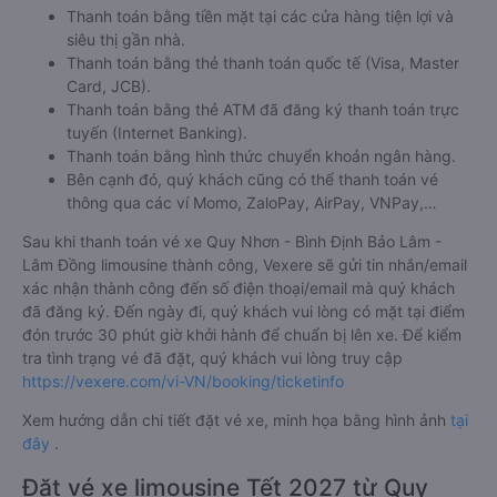
Thanh toán bằng tiền mặt tại các cửa hàng tiện lợi và
siêu thị gần nhà.
Thanh toán bằng thẻ thanh toán quốc tế (Visa, Master
Card, JCB).
Thanh toán bằng thẻ ATM đã đăng ký thanh toán trực
tuyến (Internet Banking).
Thanh toán bằng hình thức chuyển khoản ngân hàng.
Bên cạnh đó, quý khách cũng có thể thanh toán vé
thông qua các ví Momo, ZaloPay, AirPay, VNPay,…
Sau khi thanh toán vé xe Quy Nhơn - Bình Định Bảo Lâm -
Lâm Đồng limousine thành công, Vexere sẽ gửi tin nhắn/email
xác nhận thành công đến số điện thoại/email mà quý khách
đã đăng ký. Đến ngày đi, quý khách vui lòng có mặt tại điểm
đón trước 30 phút giờ khởi hành để chuẩn bị lên xe. Để kiểm
tra tình trạng vé đã đặt, quý khách vui lòng truy cập
https://vexere.com/vi-VN/booking/ticketinfo
Xem hướng dẫn chi tiết đặt vé xe, minh họa bằng hình ảnh
tại
đây
.
Đặt vé xe limousine Tết 2027 từ Quy