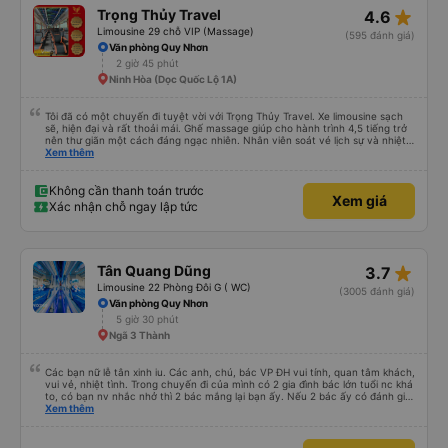
star_rate
Trọng Thủy Travel
4.6
Limousine 29 chỗ VIP (Massage)
(595 đánh giá)
Văn phòng Quy Nhơn
2 giờ 45 phút
Ninh Hòa (Dọc Quốc Lộ 1A)
Tôi đã có một chuyến đi tuyệt vời với Trọng Thủy Travel. Xe limousine sạch
sẽ, hiện đại và rất thoải mái. Ghế massage giúp cho hành trình 4,5 tiếng trở
nên thư giãn một cách đáng ngạc nhiên. Nhân viên soát vé lịch sự và nhiệt
tình, tài xế cẩn thận và chuyên nghiệp, mọi thứ đều được tổ chức tốt. Các
Xem thêm
thông báo rõ ràng, việc lên xe dễ dàng, và toàn bộ chuyến đi diễn ra đúng
như kế hoạch. Tôi đặt vé qua Vexere, và toàn bộ trải nghiệm - từ khi đặt vé
đến khi đến nơi - đều suôn sẻ và không gặp rắc rối. Tôi rất hài lòng với công
Không cần thanh toán trước
Xem giá
ty này và chắc chắn sẽ chọn Trọng Thủy Travel một lần nữa. Rất đáng giới
Xác nhận chỗ ngay lập tức
thiệu!
star_rate
Tân Quang Dũng
3.7
Limousine 22 Phòng Đôi G ( WC)
(3005 đánh giá)
Văn phòng Quy Nhơn
5 giờ 30 phút
Ngã 3 Thành
Các bạn nữ lễ tân xinh iu. Các anh, chú, bác VP ĐH vui tính, quan tâm khách,
vui vẻ, nhiệt tình. Trong chuyến đi của mình có 2 gia đình bác lớn tuổi nc khá
to, có bạn nv nhắc nhở thì 2 bác mắng lại bạn ấy. Nếu 2 bác ấy có đánh giá
xấu thì mình ngược lại nha. Bạn ấy nhắc nhở rất đúng. 2 bác nói rất to. To
Xem thêm
đến lỗi mình ngủ còn mơ được câu chuyện các bác nói với nhau xuất hiện
trong giấc mơ của mình luôn. Nên nếu bạn ấy bị phản ánh thì đừng trừ lương
bạn ấy nha. Nếu bạn ấy bị trừ thì bảo bạn ấy liên hệ sđt của mình, mình hỗ