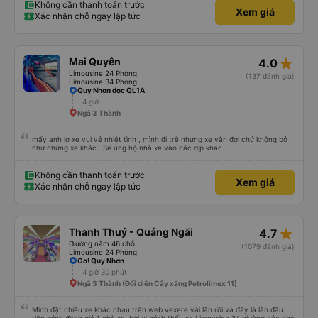
Không cần thanh toán trước
Xem giá
Xác nhận chỗ ngay lập tức
star_rate
Mai Quyên
4.0
Limousine 24 Phòng
(137 đánh giá)
Limousine 34 Phòng
Quy Nhơn dọc QL1A
4 giờ
Ngã 3 Thành
mấy anh lơ xe vui vẻ nhiệt tình , mình đi trễ nhưng xe vẫn đợi chứ không bỏ
như những xe khác . Sẽ ủng hộ nhà xe vào các dịp khác
Không cần thanh toán trước
Xem giá
Xác nhận chỗ ngay lập tức
star_rate
Thanh Thuỷ - Quảng Ngãi
4.7
Giường nằm 46 chỗ
(1079 đánh giá)
Limousine 24 Phòng
Go! Quy Nhơn
4 giờ 30 phút
Ngã 3 Thành (Đối diện Cây xăng Petrolimex 11)
Mình đặt nhiều xe khác nhau trên web vexere vài lần rồi và đây là lần đầu