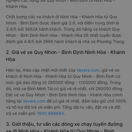
nghiệm các hãng Xe Quy Nhơn - Bình Định đi Ninh Hòa -
Khánh Hòa.
Chất lượng các xe khách đi Ninh Hòa - Khánh Hòa từ Quy
Nhơn - Bình Định được đánh giá 3.9, với điểm trung bình là
3.9/5 bởi 36624 hành khách. Trong đó hãng xe khách Quy
Nhơn - Bình Định Ninh Hòa - Khánh Hòa tốt nhất tuyến được
đánh giá 4.8/5 bởi 3966 hành khách là nhà xe Phương Trang.
2. Giá vé xe Quy Nhơn - Bình Định Ninh Hòa - Khánh
Hòa
Hiện tại, theo cập nhật mới nhất của
Vexere.com
, giá vé xe
khách đi Ninh Hòa - Khánh Hòa từ Quy Nhơn - Bình Định có
mức giá dao động từ 290000 đồng - 1100000 đồng. Trong
đó, nhà xe Bình Minh Tải có giá vé rẻ nhất, chỉ 290000 đồng.
Đặt vé xe Quy Nhơn - Bình Định Ninh Hòa - Khánh Hòa chính
hãng tại
Vexere.com
để có giá rẻ nhất, đảm bảo giữ chỗ 100%
và hỗ trợ đổi trả vé miễn phí. Tổng đài tư vấn, đặt vé và đổi
trả vé miễn phí:
1900 888684
.
3. Giới thiệu, tư vấn các dòng xe chạy tuyến đường
xe đi Ninh Hòa - Khánh Hòa từ Quy Nhơn - Bình