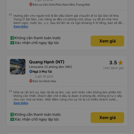
Bến xe liên tỉnh Phía Nam Nha Trang Mới
Hướng dẫn cho người mới đi lần đầu Đánh giá chuyến đi từ Sài Gòn đi Nha
Trang Ở Sài Gòn, các hãng xe đều có phòng chờ, phục vụ đồ ăn nhẹ như
bánh ngọt, nước lọc, v.v. Sau khi lên xe và ngủ khoảng 5-6 tiếng, bạn sẽ đến
Nha Trang. Ở Nha Trang, các hãng xe có dịch vụ đưa đón miễn phí, tuy
Xem thêm
nhiên bạn phải đặt trước với hãng xe khi đặt vé hoặc khi hãng xe gọi điện xác
nhận vé trước khi đi. Sau khi xe đến Nha Trang, bạn liên hệ với nhân viên
(nên dùng Google Translate và đưa cho họ đọc) để được hỗ trợ tìm xe đưa
Không cần thanh toán trước
Xem giá
đón. Bạn không nên tin những người mặc áo Grab mời bạn đi xe bên ngoài.
Xác nhận chỗ ngay lập tức
Nói về chất lượng xe thì tuyệt vời, xe được làm theo kiểu cabin với thiết kế
không gian, trên xe không có nhà vệ sinh hoặc có (tùy loại xe bạn chọn), vì
vậy bạn nên đi xe 22 cabin thay vì xe 32 cabin để có trải nghiệm tốt nhất.
Hầu hết tài xế đều lớn tuổi nên không biết tiếng Anh, bạn nên sử dụng
Google Dịch để giao tiếp với họ. Hy vọng bài đánh giá này sẽ giúp ích cho
star_rate
Quang Hạnh (NT)
3.5
bạn khi đi
Limousine 22 phòng đơn (WC)
(442 đánh giá)
Ngã 3 Phú Tài
3 giờ 30 phút
Bến Xe Ninh Hòa
Nhà xe rất lịch sự, bác tài lái xe êm, các anh nhân viên không làm phiền khi
không cần thiết, khách đặt chỗ ở đâu là được ở phòng đó, không bị tự ý xếp
như các nhà xe khác. Một điểm cộng cho uy tín là có nhiều khách nước
Xem thêm
ngoài đi cùng chuyến để đến Nha Trang nha!
Không cần thanh toán trước
Xem giá
Xác nhận chỗ ngay lập tức