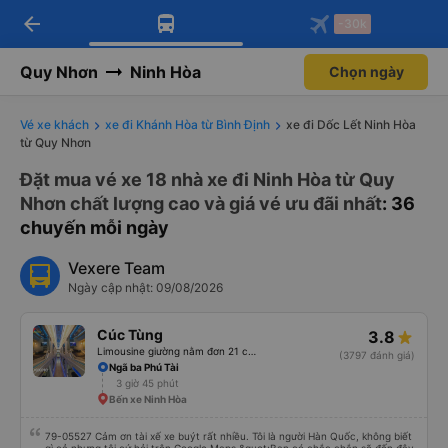
arrow_back
Tải app Vexere ngay!
Tải app Vexere
-30k
Mở app
Mở app
Nhận ưu đãi thành viên độc
-30k/ghế khi đặt vé máy bay qua
quyền
app
Quy Nhơn
Ninh Hòa
Chọn ngày
Vé xe khách
xe đi Khánh Hòa từ Bình Định
xe đi Dốc Lết Ninh Hòa
từ Quy Nhơn
Đặt mua vé xe 18 nhà xe đi Ninh Hòa từ Quy
Nhơn chất lượng cao và giá vé ưu đãi nhất
: 36
chuyến mỗi ngày
Vexere Team
Ngày cập nhật: 09/08/2026
Cúc Tùng
3.8
Limousine giường nằm đơn 21 chỗ (WC)
(3797 đánh giá)
Ngã ba Phú Tài
3 giờ 45 phút
Bến xe Ninh Hòa
79-05527 Cảm ơn tài xế xe buýt rất nhiều. Tôi là người Hàn Quốc, không biết