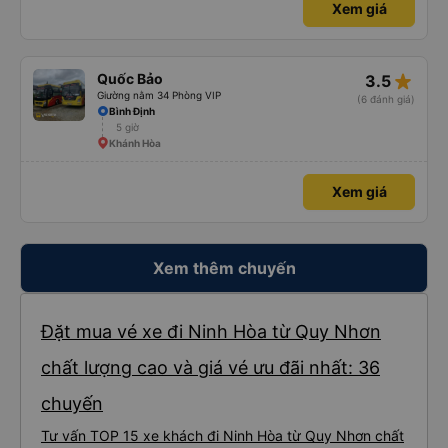
Xem giá
trợ ạ. Số mình đuôi 666, chuyến ĐH-NT ngày 16/1. À các bạn nữ lễ tân xinh
iu còn đổi cho mình phòng đơn sang đôi xong còn note là (một mình) yêu
luôn. Nhưng phòng đôi mà nằm một thì mỗi lần xe rẽ 1 cái là ✈️ Ít đi xe khách
nhưng đủ để đánh giá 10/10.
star_rate
Quốc Bảo
3.5
Giường nằm 34 Phòng VIP
(6 đánh giá)
Bình Định
5 giờ
Khánh Hòa
Xem giá
Xem thêm chuyến
Đặt mua vé xe đi Ninh Hòa từ Quy Nhơn
chất lượng cao và giá vé ưu đãi nhất: 36
chuyến
Tư vấn TOP 15 xe khách đi Ninh Hòa từ Quy Nhơn chất