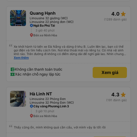
rộng rãi hơn, nhưng vẫn khá thoải mái và tốt hơn nhiều so với một chuyến đi
8-10 tiếng ngồi một chỗ. Chúng tôi cũng dừng lại gần Nha Trang và sau đó
được đưa đến ga bằng xe buýt nhỏ. Họ cũng vận chuyển hàng hóa trong
star_rate
Quang Hạnh
4.0
suốt chuyến đi, và có thể sẽ có những điểm dừng chân. Tôi khuyên bạn nên
chọn công ty này và đặt chỗ ngồi VIP.
Limousine 32 giường (WC)
(1289 đánh giá)
Limousine 22 phòng đơn (WC)
Ngã Ba Phú Tài
3 giờ 40 phút
Bến xe Ninh Hòa
Xe khởi hành từ bến xe Đà Nẵng và dừng ở khu B. Luôn liên lạc, bạn có thể
gọi điện và tìm hiểu cách tìm. Nơi khá thoải mái và riêng tư. Có nhà vệ sinh
khô ráo. Trên đường đi không có điểm dừng dài để nghỉ giải lao. Nhìn chung
mọi thứ đều tuyệt vời.
Xem thêm
Không cần thanh toán trước
Xem giá
Xác nhận chỗ ngay lập tức
star_rate
Hà Linh NT
4.3
Limousine 22 Phòng Đơn
(191 đánh giá)
Limousine 32 Phòng Đơn (WC)
Cây xăng Phương Linh 3
3 giờ 10 phút
Bến xe Ninh Hòa
Thấy cũng ổn, mình không quá cần cẩu, với mình vậy là tốt rồi