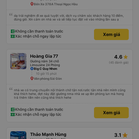
Bến Xe 378A Thoại Ngọc Hầu
dạ trải nghiệm đi xe quá tuyệt vời, dịch vụ chăm sóc khách hàng 10 điểm,
đúng giờ. Xin cảm ơn nhà xe và sẽ tiếp tục đặt vé vào những lần sau ạ
Không cần thanh toán trước
Xem giá
Xác nhận chỗ ngay lập tức
Hoàng Gia 77
4.6
Giường nằm 34 chỗ
(45 đánh giá)
Limousine 24 Phòng
Big C Quy Nhơn
10 giờ 15 phút
Văn phòng Sài Gòn
nhà xe có trung chuyển nội thành chở tận nơi.rước tận nhà nên mình cũng
khá thích hehe, đợt này đặt giường nma nhà xe up lên phòng lun mà hong
trả thêm tiền nên cũng khá thích hehe
Không cần thanh toán trước
Xem giá
Xác nhận chỗ ngay lập tức
star_rate
Thảo Mạnh Hùng
3.1