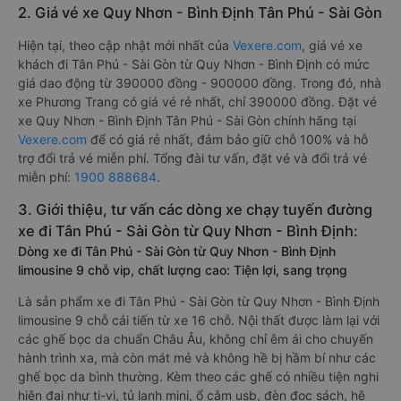
2. Giá vé xe Quy Nhơn - Bình Định Tân Phú - Sài Gòn
Hiện tại, theo cập nhật mới nhất của
Vexere.com
, giá vé xe
khách đi Tân Phú - Sài Gòn từ Quy Nhơn - Bình Định có mức
giá dao động từ 390000 đồng - 900000 đồng. Trong đó, nhà
xe Phương Trang có giá vé rẻ nhất, chỉ 390000 đồng. Đặt vé
xe Quy Nhơn - Bình Định Tân Phú - Sài Gòn chính hãng tại
Vexere.com
để có giá rẻ nhất, đảm bảo giữ chỗ 100% và hỗ
trợ đổi trả vé miễn phí. Tổng đài tư vấn, đặt vé và đổi trả vé
miễn phí:
1900 888684
.
3. Giới thiệu, tư vấn các dòng xe chạy tuyến đường
xe đi Tân Phú - Sài Gòn từ Quy Nhơn - Bình Định:
Dòng xe đi Tân Phú - Sài Gòn từ Quy Nhơn - Bình Định
limousine 9 chỗ vip, chất lượng cao: Tiện lợi, sang trọng
Là sản phẩm xe đi Tân Phú - Sài Gòn từ Quy Nhơn - Bình Định
limousine 9 chỗ cải tiến từ xe 16 chỗ. Nội thất được làm lại với
các ghế bọc da chuẩn Châu Âu, không chỉ êm ái cho chuyến
hành trình xa, mà còn mát mẻ và không hề bị hầm bí như các
ghế bọc da bình thường. Kèm theo các ghế có nhiều tiện nghi
hiện đại như ti-vi, tủ lạnh mini, ổ cắm usb, đèn đọc sách, hệ