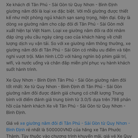
Xe khách đi Tân Phú - Sài Gòn từ Quy Nhơn - Bình Định
giường nằm đôi là loại xe đặc biệt. Với mỗi giường được thiết
kế như một phòng ngủ khách sạn sang trọng, hiện đại. Đây là
dòng xe giường nằm cho cặp đôi đi Tân Phú - Sài Gòn mới
xuất hiện tại Việt Nam. Loại xe giường nằm đôi ra đời nhằm
đáp ứng yêu cầu ngày càng cao của khách hàng về chất
lượng dịch vụ vận tải. So với xe giường nằm thông thường, xe
giường nằm đôi đi Tân Phú - Sài Gòn có nhiều ưu điểm và tiện
nghi vượt trội. Màn hình LCD với hàng nghìn bộ phim giải trí,
wifi, và nước uống và chăn đắp miễn phí phục vụ hành khách
suốt hành trình.
Xe Quy Nhơn - Bình Định Tân Phú - Sài Gòn giường nằm đôi
tốt nhất: Xe từ Quy Nhơn - Bình Định đi Tân Phú - Sài Gòn
giường nằm đôi được đánh giá chung có chất lượng Trung
bình với điểm đánh giá trung bình từ 3.0/5 dựa trên 798 phản
hồi của hành khách Xe về Tân Phú - Sài Gòn từ Quy Nhơn -
Bình Định.
Giá vé
xe giường nằm đôi đi Tân Phú - Sài Gòn từ Quy Nhơn -
Bình Định
rẻ nhất là 500000VND của hãng xe Tân Phước
Thành. Tùy thuộc vào chương trình khuyến mãi, giá vé Xe Quy