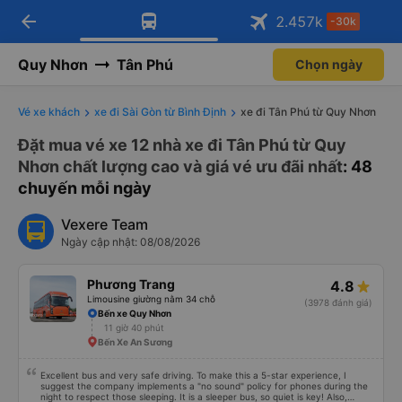
arrow_back
Tải app Vexere ngay!
Tải app Vexere
2.457
k
-30k
Mở app
Mở app
Nhận ưu đãi thành viên độc
-30k/ghế khi đặt vé máy bay qua
quyền
app
Quy Nhơn
Tân Phú
Chọn ngày
Vé xe khách
xe đi Sài Gòn từ Bình Định
xe đi Tân Phú từ Quy Nhơn
Đặt mua vé xe 12 nhà xe đi Tân Phú từ Quy
Nhơn chất lượng cao và giá vé ưu đãi nhất
: 48
chuyến mỗi ngày
Vexere Team
Ngày cập nhật: 08/08/2026
Phương Trang
4.8
Limousine giường nằm 34 chỗ
(3978 đánh giá)
Bến xe Quy Nhơn
11 giờ 40 phút
Bến Xe An Sương
Excellent bus and very safe driving. To make this a 5-star experience, I
suggest the company implements a "no sound" policy for phones during the
night to respect those sleeping. It is a sleeper bus, so quiet is key! Also,