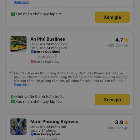
please display the Wi-Fi password clearly inside the cabin for convenience. I
Xem thêm
would definitely ride with them again! -------------- ​ Xe chất lượng tốt và
tài xế lái xe rất an toàn. Để dịch vụ hoàn hảo hơn, tôi góp ý nhà xe nên có
quy định rõ ràng về việc giữ im lặng (tắt âm thanh điện thoại) vào ban đêm
Xác nhận chỗ ngay lập tức
Xem giá
để tránh làm phiền hành khách khác ngủ. Ngoài ra, nhà xe nên dán sẵn mật
khẩu Wi-Fi trong xe để hành khách dễ dàng sử dụng. Tôi vẫn sẽ tiếp tục ủng
hộ nhà xe trong tương lai!
An Phú Buslines
4.7
Limousine 24 Phòng Đơn
(1292 đánh giá)
Limousine 34 Phòng Đơn
Bến xe Quy Nhơn
10 giờ 30 phút
Bến xe Ngã 4 Ga
Lần đầu đi xe An Phú chặng đường từ Quy Nhơn đến Khánh Hoà thấy xe
phục vụ chu đáo. Ngoài nước uống thì mỗi người còn được phục vụ một hộp
sữa đậu nành. Xe giường nằm êm, gối cũng êm luôn, nhà xe còn cẩn thận
treo thêm ở mỗi giường một cái giỏ nhỏ để đựng chai nước uống tránh rớt.
Xem thêm
Lái xe chạy an toàn, không phóng nhanh vượt ẩu. Dù lúc đi xe trống rất
nhiều chỗ những xe chỉ đón những khách đã đặt xe trước, không đón khách
ngoài (với số tiền bỏ ra cho tuyến đường như vậy thì thấy rất tốt)
Không cần thanh toán trước
Xem giá
Xác nhận chỗ ngay lập tức
Mười Phương Express
3.9
Limousine 24 phòng đôi
(308 đánh giá)
Luxury 34 phòng
Bến Xe Quy Nhơn
11 giờ 30 phút