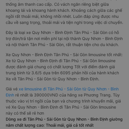
thống âm thanh cao cấp. Có vách ngăn riêng biệt giữa
khoang lái và khoang hành khách. Khoảng cách giữa các ghế
ngồi rất thoải mái, không nhồi nhét. Luôn đáp ứng được nhu
cầu về sang trọng, thoải mái và tiện nghi trong việc di chuyển.
Đây là loại xe Quy Nhơn - Bình Định Tân Phú - Sài Gòn có hỗ
trợ đón/trả tận nơi miễn phí tại nội thành Quy Nhơn - Bình Định
và nội thành Tân Phú - Sài Gòn, rất thuận tiện cho du khách.
Xe Quy Nhơn - Bình Định Tân Phú - Sài Gòn limousine tốt nhất:
Xe từ Quy Nhơn - Bình Định đi Tân Phú - Sài Gòn limousine
được đánh giá chung có chất lượng Tốt với điểm đánh giá
trung bình từ 3.6/5 dựa trên 6095 phản hồi của hành khách
Xe về Tân Phú - Sài Gòn từ Quy Nhơn - Bình Định.
Giá vé
xe limousine đi Tân Phú - Sài Gòn từ Quy Nhơn - Bình
Định
rẻ nhất là 390000VND của hãng xe Phương Trang. Tùy
thuộc vào vị trí ngồi của bạn và chương trình khuyến mãi, giá
vé Xe Quy Nhơn - Bình Định đi Tân Phú - Sài Gòn limousine
này có thể sẽ rẻ hơn
Dòng xe đi Tân Phú - Sài Gòn từ Quy Nhơn - Bình Định giường
nằm chất lượng cao: Thoải mái, giá cả tốt nhất