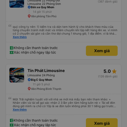
Limousine 22 Phòng Đôi
(367 đánh giá)
Limousine 22 Phòng Đơn
Bến xe Quy Nhơn
14 giờ 15 phút
Văn phòng Tân Phú
quý công ty nên: 1) kiểm tra và dán tem hành lý cho khách theo màu của
từng chuyến tránh mất mát và nhầm chuyến khi tập kết hàng lên xe. vì mình
có 2 chuyến sài gòn và cần thơ đợi chung 1 khung giờ, 1 địa điểm. vì là khách
thân thiết của quý công ty nên rất hài lòng và tin tưởng. tuy nhiên rất mong
Xem thêm
muốn đội ngũ nhân viên anh chị em nhà xe cùng nhau cải thiện ngày một
phát triển. 2) đồng nhất về cách giao tiếp và CSKH nhẹ nhàng, chu đáo nữa
thì chắc chắn quy công ty là nhà xe được yêu thích và lựa chọn số 1 quy
Không cần thanh toán trước
Xem giá
nhơn. rất cảm ơn quý anh chị em cty cũng như chị Thảo đã lắng nghe và
Xác nhận chỗ ngay lập tức
tiếp nhận. " khách hàng thân thiết nhiều năm của nhà xe từ thời sinh viên"
star_rate
Tín Phát Limousine
5.0
Limousine 24 Phòng
(126 đánh giá)
Big C Quy Nhơn
11 giờ 5 phút
Văn Phòng Bình Thạnh
Một Trãi nghiệm tuyệt vời với nhà xe mới mà mấy bạn nên tham khảo: +
Nhân viên và tài xế gọi xác nhận 2 3 lần yên tâm hẵng luôn nè + Tài xế đón
đúng giờ mình ra chờ có 10p là xe đón luôn không phải 30 1 tiếng gọi trước
đợi cực + Xe mới, xịn, thơm và Đặt biệt là cực kỳ ưng mền gối trên xe luôn
Xem thêm
nha. Bình thường toàn gối da nằm đau cả cổ mà đây gối này nhà xe đổi hết
luôn qua gối dạng lông êm cực. + Giường rộng cực kỳ, có móc treo dép ở
trên không bị vướng chân như các xe khác mình từng đi + Tài xế lơ xe nhiệt
Không cần thanh toán trước
Xem giá
tình hỗ trợ hỏi đón trả cực bao nhiệt tình nhẹ nhàn luôn nha + Trên xe còn
Xác nhận chỗ ngay lập tức
có bánh nước, khăn lạnh. Tới trạm tài xế còn tinh ý chuẩn bị thêm khăn lạnh