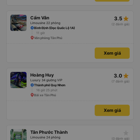
ở trạm dừng nữa. 10đ cho sự tinh tế của nhà xe nha.
star_rate
Cẩm Vân
3.5
Limousine 22 phòng
(2 đánh giá)
Bình Định (Dọc Quốc Lộ 1A)
11 giờ
Văn phòng Tân Phú
Xem giá
star_rate
Hoàng Huy
3.0
Luxury 34 giường VIP
(7 đánh giá)
Thành phố Quy Nhơn
16 giờ 25 phút
Bãi xe Tân Phú
Xem giá
star_rate
Tân Phước Thành
Limousine 24 phòng
(0 đánh giá)