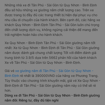
Những nhà xe đi Tân Phú - Sài Gòn từ Quy Nhơn - Bình Định
đều sở hữu những xe giường nằm chất lượng cao. Trên xe
được trang bị đầy đủ các trang thiết bị hiện đại phục vụ cho
nhu cầu di chuyển của hành khách. Bên cạnh đó, các hãng xe
khách Quy Nhơn - Bình Định Tân Phú - Sài Gòn luôn chú trọng
đến chất lượng dịch vụ, không ngừng cải thiện để mang đến
trải nghiệm hoàn hảo cho hành khách.
Xe Quy Nhơn - Bình Định Tân Phú - Sài Gòn giường nằm tốt
nhất: Xe từ Quy Nhơn - Bình Định đi Tân Phú - Sài Gòn giường
nằm được đánh giá chung chất lượng Tốt với điểm đánh giá
trung bình từ 3.9/5 dựa trên 5662 phản hồi của hành khách
Xe về Tân Phú - Sài Gòn từ Quy Nhơn - Bình Định.
Giá vé
xe giường nằm đi Tân Phú - Sài Gòn từ Quy Nhơn -
Bình Định
rẻ nhất là 390000VND của hãng xe Phương Trang.
Tùy thuộc vào chương trình khuyến mãi, giá vé Xe Quy Nhơn -
Bình Định đi Tân Phú - Sài Gòn giường nằm này có thể sẽ rẻ
hơn.
Dòng xe đi Tân Phú - Sài Gòn từ Quy Nhơn - Bình Định giường
nằm đôi: Riêng tư, đầy đủ tiện nghi