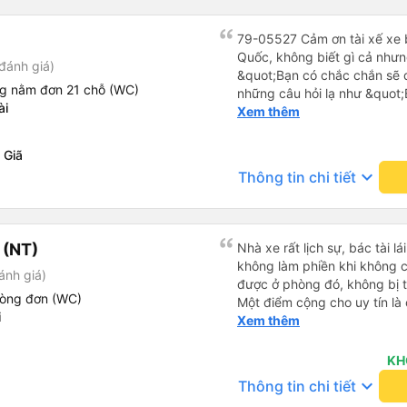
79-05527 Cảm ơn tài xế xe b
Quốc, không biết gì cả nhưn
đánh giá)
&quot;Bạn có chắc chắn sẽ 
ng nằm đơn 21 chỗ (WC)
những câu hỏi lạ như &quot;
ài
sạn của chúng tôi không?&q
Xem thêm
của mọi thứ. Vốn dĩ tôi đến
báo lúc đó nhưng tài xế bảo
 Giã
và thậm chí còn đón tôi tại 
keyboard_arrow_down
Thông tin chi tiết
buổi sáng. ngu ngốc đến mức 
tài xế không ở đó, tôi vẫn đ
nó chắc hẳn rất nguy hiểm..
buýt 79-05527 rất nhiều tài
 (NT)
Nhà xe rất lịch sự, bác tài l
không biết gì nhưng tài xế đ
không làm phiền khi không c
ánh giá)
liên tục hỏi trên Google Ma
được ở phòng đó, không bị 
hỏi những câu hỏi kỳ lạ, &q
hòng đơn (WC)
Một điểm cộng cho uy tín là
khách sạn của chúng tôi khô
i
Xem thêm
cùng chuyến để 
2h30 sáng nhưng lúc đó khô
ngủ thêm và đợi ở trạm xăn
KH
bằng xe limousine vào buổi sá
keyboard_arrow_down
vì tôi trông ngu ngốc quá.. 
Thông tin chi tiết
tài xế thì sẽ rất nguy hiểm..