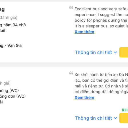
ng
Excellent bus and very safe 
experience, I suggest the 
đánh giá)
policy for phones during the
ng nằm 34 chỗ
It is a sleeper bus, so quiet 
Huế
Wi-Fi password clearly insid
Xem thêm
would definitely ride with them again! --------
lượng tốt và tài xế lái xe rấ
g - Vạn Giã
hơn, tôi góp ý nhà xe nên có
keyboard_arrow_down
Thông tin chi tiết
lặng (tắt âm thanh điện tho
phiền hành khách khác ngủ.
mật khẩu Wi-Fi trong xe để
Tôi vẫn sẽ tiếp tục ủng hộ nh
Xe khởi hành từ bến xe Đà N
lạc, bạn có thể gọi điện và t
h giá)
mái và riêng tư. Có nhà vệ s
iường (WC)
có điểm dừng dài để nghỉ gi
hòng đơn (WC)
tuyệt vời.
Xem thêm
ài
KH
keyboard_arrow_down
Thông tin chi tiết