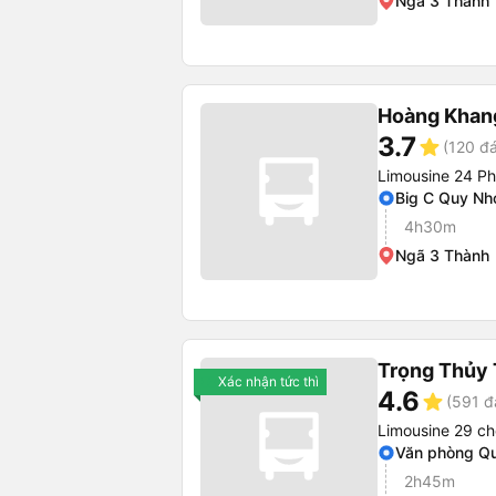
Ngã 3 Thành
Hoàng Khan
3.7
star
(120 đá
Limousine 24 P
Big C Quy Nh
4h30m
Ngã 3 Thành
Trọng Thủy 
Xác nhận tức thì
4.6
star
(591 đ
Limousine 29 ch
Văn phòng Q
2h45m