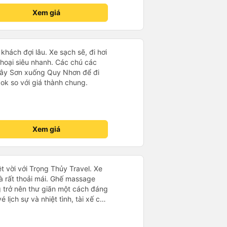
i nữa, tới bến mấy anh bên nhà
h ngoài (với số tiền bỏ ra cho
Xem giá
ng chuyển á, k thì mình chủ
 rất tốt)
i, sạch sẽ, thơm tho, thích lắm.
bông dễ thương lắm 😁
hách đợi lâu. Xe sạch sẽ, đi hơi
thoại siêu nhanh. Các chú các
 Tây Sơn xuống Quy Nhơn để đi
ok so với giá thành chung.
Xem giá
t vời với Trọng Thủy Travel. Xe
và rất thoải mái. Ghế massage
g trở nên thư giãn một cách đáng
 lịch sự và nhiệt tình, tài xế cẩn
thứ đều được tổ chức tốt. Các
 xe dễ dàng, và toàn bộ chuyến