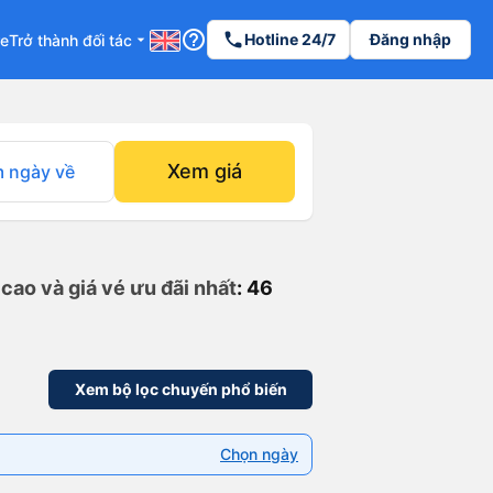
help_outline
phone
Hotline 24/7
Đăng nhập
re
Trở thành đối tác
arrow_drop_down
Xem giá
 ngày về
cao và giá vé ưu đãi nhất
: 46
Xem bộ lọc chuyến phổ biến
Chọn ngày