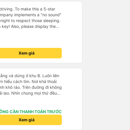
driving. To make this a 5-star
company implements a "no sound"
 night to respect those sleeping.
is key! Also, please display the
e the cabin for convenience. I
------ ​ Xe chất
t an toàn. Để dịch vụ hoàn hảo
 quy định rõ ràng về việc giữ im
Xem giá
ại) vào ban đêm để tránh làm
 Ngoài ra, nhà xe nên dán sẵn
 hành khách dễ dàng sử dụng.
à xe trong tương lai!
ẵng và dừng ở khu B. Luôn liên
ìm hiểu cách tìm. Nơi khá thoải
inh khô ráo. Trên đường đi không
ải lao. Nhìn chung mọi thứ đều
ÔNG CẦN THANH TOÁN TRƯỚC
Xem giá