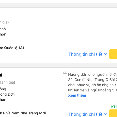
05527 Cảm ơn tài xế xe nhưn
cách thực hiện, hãy xem Go
nào, &quot;B Bạn bị sao vậy
bạn vậy?&quot; Bây giờ là 2:
h giá)
bằng xe bu lông Limousine. Tô
chỗ
tôi quá ngu ngốc. Tôi vẫn đ
Nhơn
nếu không có tài xế... Cảm ơ
ọc Quốc lộ 1A)
keyboard_arrow_down
Thông tin chi tiết
ải
Hướng dẫn cho người mới đi 
Sài Gòn đi Nha Trang Ở Sài
đánh giá)
chờ, phục vụ đồ ăn nhẹ như 
hòng
khi lên xe và ngủ khoảng 5-
hòng Đơn
Ở Nha Trang, các hãng xe có
Xem thêm
Nhơn
nhiên bạn phải đặt trước với
hãng xe gọi điện xác nhận vé
KH
Nha Trang, bạn liên hệ với 
ỉnh Phía Nam Nha Trang Mới
keyboard_arrow_down
Thông tin chi tiết
Translate và đưa cho họ đọc