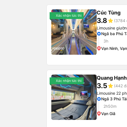
Cúc Tùng
Xác nhận tức thì
3.8
star
(3784 
Limousine giườ
Ngã ba Phú T
3h
Vạn Ninh, Vạn
Quang Hạnh
Xác nhận tức thì
3.5
star
(442 đ
Limousine 22 p
Ngã 3 Phú Tà
2h50m
Vạn Giã