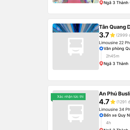
Ngã 3 Thành (
Tân Quang 
3.7
star
(2999 
Limousine 22 Ph
Văn phòng Q
2h45m
Ngã 3 Thành
An Phú Busl
Xác nhận tức thì
4.7
star
(1291 
Limousine 34 P
Bến xe Quy 
4h