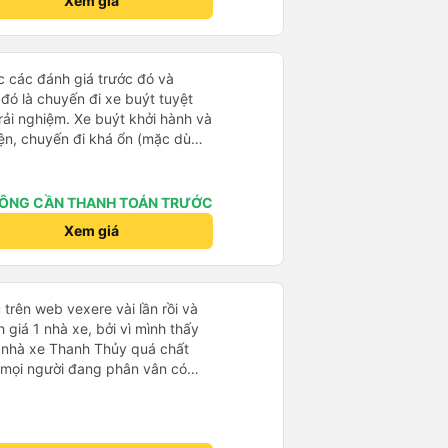
Xem giá
á lạnh, và chăn mền thì hơi cũ,
 để sạc điện thoại hoạt động
thứ khá sạch sẽ. Chúng tôi trở về
 Nhà ga B2, Lối ra 8) trên một
ọc các đánh giá trước đó và
 ghế ngả. Xe ít rộng rãi hơn,
 đó là chuyến đi xe buýt tuyệt
tốt hơn nhiều so với một chuyến
rải nghiệm. Xe buýt khởi hành và
 Chúng tôi cũng dừng lại gần Nha
iện, chuyến đi khá ổn (mặc dù
ến ga bằng xe buýt nhỏ. Họ
c trưng của Việt Nam ^^), và chỗ
ong suốt chuyến đi, và có thể
c sự rất hài lòng.
. Tôi khuyên bạn nên chọn
ÔNG CẦN THANH TOÁN TRƯỚC
 VIP.
Xem giá
trên web vexere vài lần rồi và
 giá 1 nhà xe, bởi vì mình thấy
 nhà xe Thanh Thủy quá chất
 mọi người đang phân vân có
nhà xe sẽ gọi cho mình vào sáng
ều sẽ nhắn tin nói địa điểm và