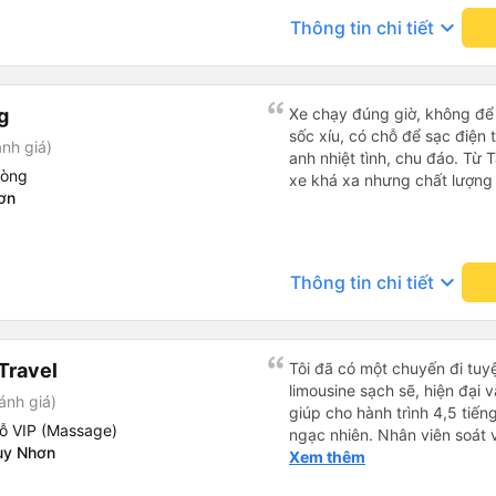
chuyển nội thành Quảng Ngã
đặt xe trước, không đón khác
keyboard_arrow_down
Thông tin chi tiết
xe sẽ hỏi mình về đâu để tru
tuyến đường như vậy thì thấy
động đăng ký cũng đc. Xe mớ
Trên xe còn treo nhiều gấu 
g
Xe chạy đúng giờ, không để k
sốc xíu, có chỗ để sạc điện 
nh giá)
anh nhiệt tình, chu đáo. Từ
hòng
xe khá xa nhưng chất lượng 
ơn
keyboard_arrow_down
Thông tin chi tiết
Travel
Tôi đã có một chuyến đi tuyệ
limousine sạch sẽ, hiện đại 
ánh giá)
giúp cho hành trình 4,5 tiến
ỗ VIP (Massage)
ngạc nhiên. Nhân viên soát vé
uy Nhơn
thận và chuyên nghiệp, mọi 
Xem thêm
thông báo rõ ràng, việc lên