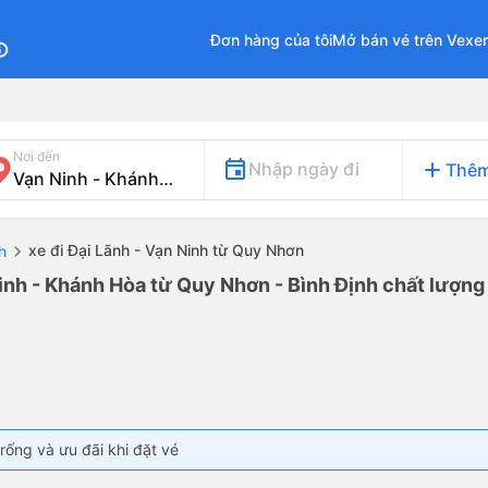
Đơn hàng của tôi
Mở bán vé trên Vexe
fo
Nơi đến
add
Nhập ngày đi
Thêm
xe đi Đại Lãnh - Vạn Ninh từ Quy Nhơn
h
inh - Khánh Hòa từ Quy Nhơn - Bình Định chất lượng 
rống và ưu đãi khi đặt vé