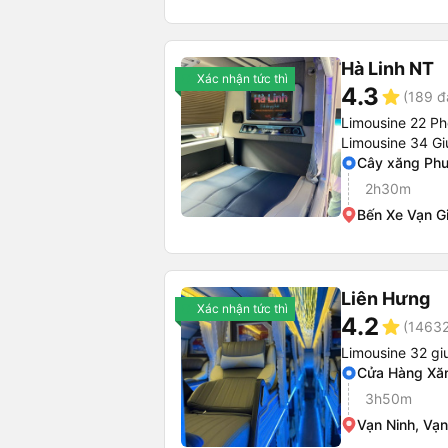
Hà Linh NT
Xác nhận tức thì
4.3
star
(189 đ
Limousine 22 P
Limousine 34 G
Cây xăng Phư
2h30m
Bến Xe Vạn G
Liên Hưng
Xác nhận tức thì
4.2
star
(14632
Limousine 32 g
Cửa Hàng Xăn
3h50m
Vạn Ninh, Vạn