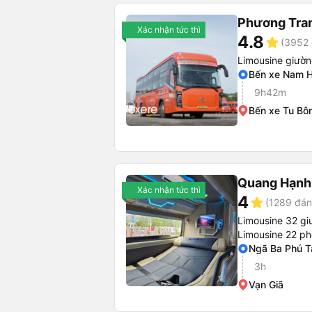
Phương Tra
Xác nhận tức thì
4.8
star
(3952 
Limousine giườ
Bến xe Nam 
9h42m
Bến xe Tu Bôn
Quang Hạnh
Xác nhận tức thì
4
star
(1289 đán
Limousine 32 g
Limousine 22 p
Ngã Ba Phú T
3h
Vạn Giã