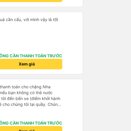
ười mặc áo Grab mời bạn đi xe
 xe thì tuyệt vời, xe được làm
 không gian, trên xe không có nhà
á cần cẩu, với mình vậy là tốt
 bạn chọn), vì vậy bạn nên đi xe
 để có trải nghiệm tốt nhất. Hầu
không biết tiếng Anh, bạn nên sử
ếp với họ. Hy vọng bài đánh giá
đi
ÔNG CẦN THANH TOÁN TRƯỚC
Xem giá
 thanh toán cho chặng Nha
i nếu bạn không có thẻ nước
 tôi đến bến xe (điểm khởi hành
vé cho chúng tôi tại quầy. Chúng
iều về trực tiếp tại quầy, vì giá
 nhau. Đầu tiên, chúng tôi đi xe
 đó chuyển sang xe giường nằm.
ÔNG CẦN THANH TOÁN TRƯỚC
eo áo len ấm hoặc áo khoác