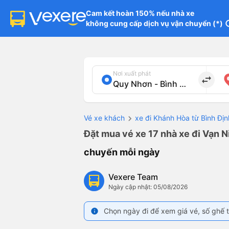
Cam kết hoàn 150% nếu nhà xe

không cung cấp dịch vụ vận chuyển (*)
in
Nơi xuất phát
import_export
Vé xe khách
xe đi Khánh Hòa từ Bình Địn
Đặt mua vé xe 17 nhà xe đi Vạn N
chuyến mỗi ngày
Vexere Team
Ngày cập nhật: 05/08/2026
Chọn ngày đi để xem giá vé, số ghế t
info