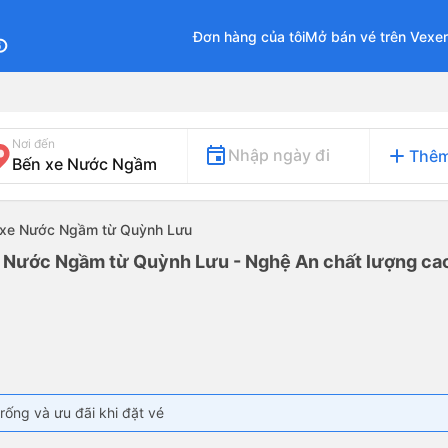
Đơn hàng của tôi
Mở bán vé trên Vexe
fo
Nơi đến
add
Nhập ngày đi
Thêm
n xe Nước Ngầm từ Quỳnh Lưu
e Nước Ngầm từ Quỳnh Lưu - Nghệ An chất lượng cao 
rống và ưu đãi khi đặt vé