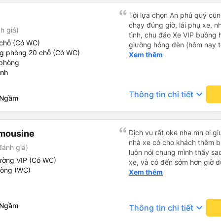
Tôi lựa chọn An phú quý cũng
chạy đúng giờ, lái phụ xe, n
h giá)
tình, chu đáo Xe VIP buồng 
chỗ (Có WC)
giường hỏng đèn (hôm nay tô
ng phòng 20 chỗ (Có WC)
điều hoà (cửa cuộn) nút kẹt, 
Xem thêm
 phòng
tôi vẫn chọn An Phú Quý. C
inh
keyboard_arrow_down
Thông tin chi tiết
 Ngầm
imousine
Dịch vụ rất oke nha mn ơi 
nhà xe có cho khách thêm b
đánh giá)
luôn nói chung mình thấy sa
ường VIP (Có WC)
xe, và có đến sớm hơn giờ d
hòng (WC)
cũng đẹp kk nói chung ấn tư
Xem thêm
 Ngầm
keyboard_arrow_down
Thông tin chi tiết