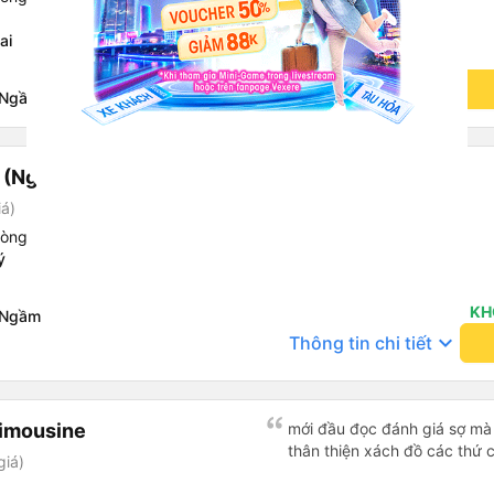
ai
keyboard_arrow_down
Thông tin chi tiết
 Ngầm
 (Nghệ An)
iá)
hòng
ý
KH
 Ngầm
keyboard_arrow_down
Thông tin chi tiết
Limousine
mới đầu đọc đánh giá sợ mà 
thân thiện xách đồ các thứ 
giá)