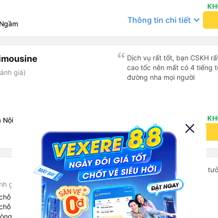
KH
keyboard_arrow_down
Thông tin chi tiết
 Ngầm
imousine
Dịch vụ rất tốt, bạn CSKH rất
cao tốc nên mất có 4 tiếng t
ánh giá)
đường nha mọi người
KH
 Nội
keyboard_arrow_down
Thông tin chi tiết
Xe thoải mái, sạch sẽ, tin t
vào lần sau
nh giá)
chỗ
chỗ
hòng