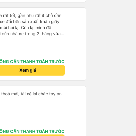
 rất tốt, gần như rất ít chỗ cần
 xe đổi bên sản xuất khăn giấy
mùi hơi lạ. Còn lại mình đã
i của nhà xe trong 2 tháng vừa
àng thân thiện, quy trình phục vụ
hóng, đã giải quyết điểm nghẽn
đã phân vùng từng xe
ÔNG CẦN THANH TOÁN TRƯỚC
Xem giá
hoả mái, tài xế lái chắc tay an
ÔNG CẦN THANH TOÁN TRƯỚC