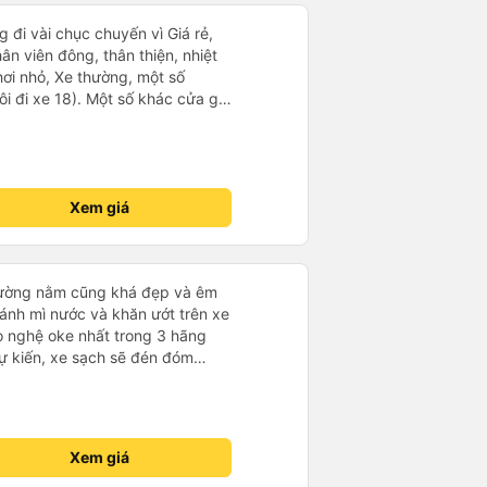
 đi vài chục chuyến vì Giá rẻ,
hân viên đông, thân thiện, nhiệt
hơi nhỏ, Xe thường, một số
i đi xe 18). Một số khác cửa gió
khá lạnh. Tuy nhiên, về lâu dài
ảm ơn nhà xe
Xem giá
giường nằm cũng khá đẹp và êm
ánh mì nước và khăn ướt trên xe
o nghệ oke nhất trong 3 hãng
ự kiến, xe sạch sẽ đén đóm
ợng tốt về nhà xe
Xem giá