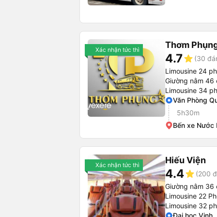
Thơm Phụn
Xác nhận tức thì
4.7
star
(30 đá
Limousine 24 p
Giường nằm 46 
Limousine 34 p
Văn Phòng Q
5h30m
Bến xe Nước
Hiếu Viện
Xác nhận tức thì
4.4
star
(200 đ
Giường nằm 36 
Limousine 22 P
Limousine 32 p
Đại học Vinh