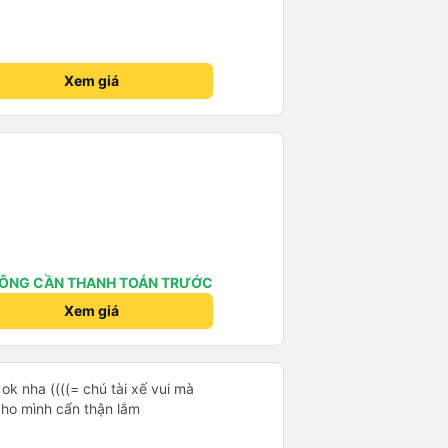
Xem giá
ÔNG CẦN THANH TOÁN TRƯỚC
Xem giá
ok nha ((((= chú tài xế vui mà
cho mình cẩn thận lắm