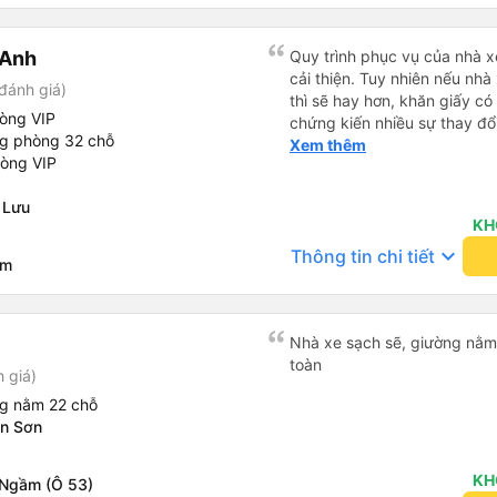
 Anh
Quy trình phục vụ của nhà xe
cải thiện. Tuy nhiên nếu nhà
đánh giá)
thì sẽ hay hơn, khăn giấy có 
hòng VIP
chứng kiến nhiều sự thay đổ
ng phòng 32 chỗ
rồi: tài xế và phụ xe ngày c
Xem thêm
hòng VIP
rõ ràng và phục vụ nhanh c
trung chuyển ở Hà Nội khi 
 Lưu
KH
keyboard_arrow_down
Thông tin chi tiết
âm
Nhà xe sạch sẽ, giường nằm t
toàn
h giá)
ng nằm 22 chỗ
ân Sơn
KH
 Ngầm (Ô 53)