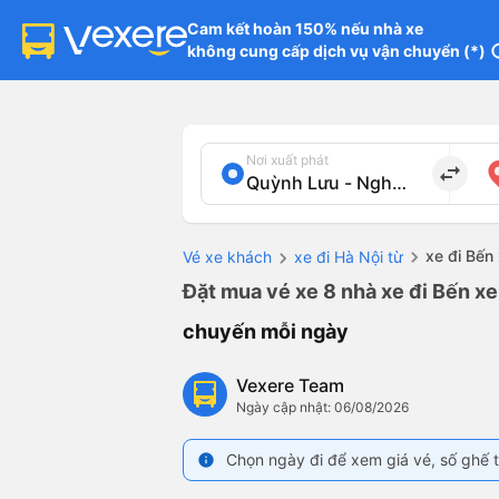
Cam kết hoàn 150% nếu nhà xe

không cung cấp dịch vụ vận chuyển (*)
in
Nơi xuất phát
import_export
xe đi Bế
Vé xe khách
xe đi Hà Nội từ
Đặt mua vé xe 8 nhà xe đi Bến x
chuyến mỗi ngày
Vexere Team
Ngày cập nhật: 06/08/2026
Chọn ngày đi để xem giá vé, số ghế t
info