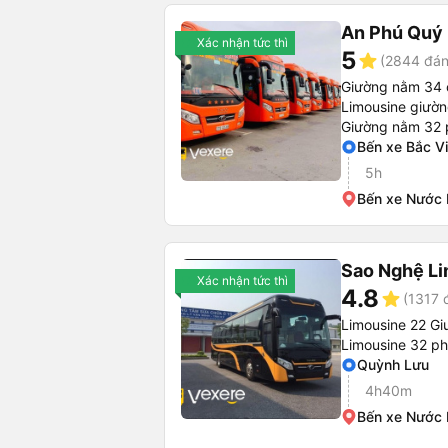
An Phú Quý
Xác nhận tức thì
5
star
(2844 đán
Giường nằm 34 
Limousine giườ
Giường nằm 32
Bến xe Bắc V
5h
Bến xe Nước
Sao Nghệ L
Xác nhận tức thì
4.8
star
(1317 
Limousine 22 Gi
Limousine 32 p
Quỳnh Lưu
4h40m
Bến xe Nước