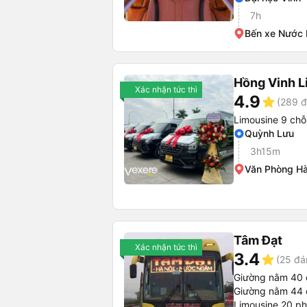
7h
Bến xe Nước
Hồng Vinh L
Xác nhận tức thì
4.9
star
(289 đ
Limousine 9 chỗ
Quỳnh Lưu
3h15m
Văn Phòng Hà
Tâm Đạt
Xác nhận tức thì
3.4
star
(25 đá
Giường nằm 40 
Giường nằm 44 
Limousine 20 p