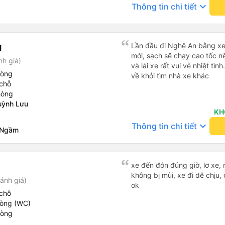
keyboard_arrow_down
Thông tin chi tiết
g
Lần đầu đi Nghệ An bằng xe
mới, sạch sẽ chạy cao tốc n
nh giá)
và lái xe rất vui vẻ nhiệt tì
hòng
về khỏi tìm nhà xe khác
chỗ
hòng
uỳnh Lưu
KH
keyboard_arrow_down
Thông tin chi tiết
 Ngầm
xe đến đón đúng giờ, lơ xe, 
không bị mùi, xe đi dễ chịu,
ánh giá)
ok
chỗ
hòng (WC)
hòng