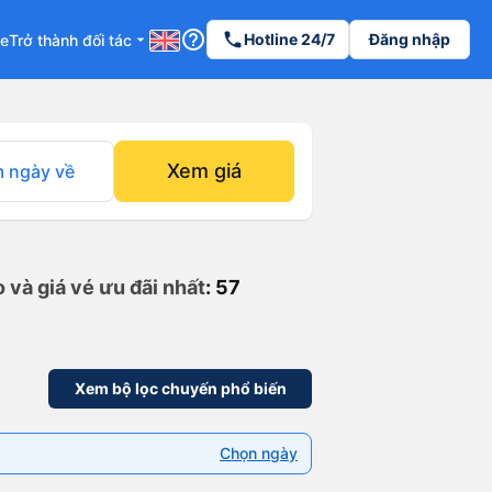
help_outline
phone
Hotline 24/7
Đăng nhập
re
Trở thành đối tác
arrow_drop_down
Xem giá
 ngày về
và giá vé ưu đãi nhất
: 57
Xem bộ lọc chuyến phổ biến
Chọn ngày