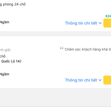
ng phòng 24 chỗ
KH
 Ngầm
keyboard_arrow_down
Thông tin chi tiết
Chăm sóc khách hàng khá t
nh giá)
chỗ
 Quốc Lộ 1A)
 Ngầm
keyboard_arrow_down
Thông tin chi tiết