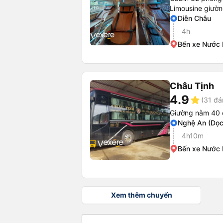
Limousine giườ
Diễn Châu
4h
Bến xe Nước
Châu Tịnh
4.9
star
(31 đá
Giường nằm 40 
Nghệ An (Dọc
4h10m
Bến xe Nước
Xem thêm chuyến