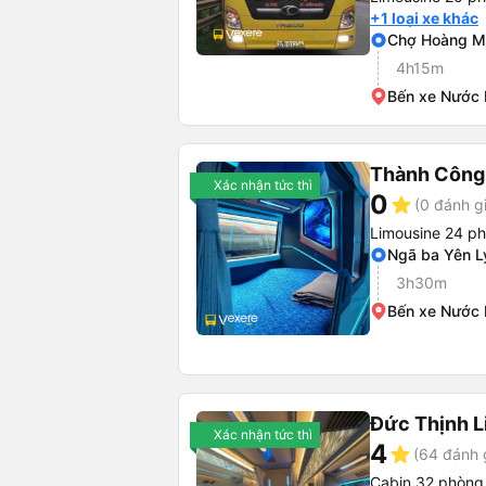
+1 loại xe khác
Chợ Hoàng M
4h15m
Bến xe Nước
Thành Công
Xác nhận tức thì
0
star
(0 đánh g
Limousine 24 p
Ngã ba Yên L
3h30m
Bến xe Nước
Đức Thịnh 
Xác nhận tức thì
4
star
(64 đánh 
Cabin 32 phòng