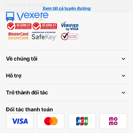
Hải Phòng đi Hà Nội
Xem tất cả tuyến đường
keyboard_arrow_down
Về chúng tôi
keyboard_arrow_down
Hỗ trợ
keyboard_arrow_down
Trở thành đối tác
Đối tác thanh toán