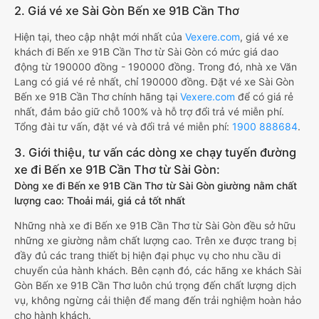
2. Giá vé xe Sài Gòn Bến xe 91B Cần Thơ
Hiện tại, theo cập nhật mới nhất của
Vexere.com
, giá vé xe
khách đi Bến xe 91B Cần Thơ từ Sài Gòn có mức giá dao
động từ 190000 đồng - 190000 đồng. Trong đó, nhà xe Văn
Lang có giá vé rẻ nhất, chỉ 190000 đồng. Đặt vé xe Sài Gòn
Bến xe 91B Cần Thơ chính hãng tại
Vexere.com
để có giá rẻ
nhất, đảm bảo giữ chỗ 100% và hỗ trợ đổi trả vé miễn phí.
Tổng đài tư vấn, đặt vé và đổi trả vé miễn phí:
1900 888684
.
3. Giới thiệu, tư vấn các dòng xe chạy tuyến đường
xe đi Bến xe 91B Cần Thơ từ Sài Gòn:
Dòng xe đi Bến xe 91B Cần Thơ từ Sài Gòn giường nằm chất
lượng cao: Thoải mái, giá cả tốt nhất
Những nhà xe đi Bến xe 91B Cần Thơ từ Sài Gòn đều sở hữu
những xe giường nằm chất lượng cao. Trên xe được trang bị
đầy đủ các trang thiết bị hiện đại phục vụ cho nhu cầu di
chuyển của hành khách. Bên cạnh đó, các hãng xe khách Sài
Gòn Bến xe 91B Cần Thơ luôn chú trọng đến chất lượng dịch
vụ, không ngừng cải thiện để mang đến trải nghiệm hoàn hảo
cho hành khách.