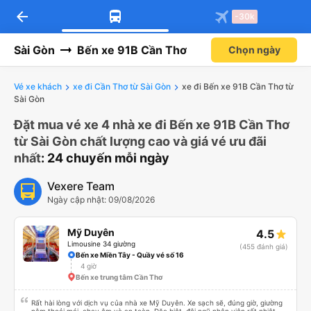
arrow_back
-30k
Sài Gòn
Bến xe 91B Cần Thơ
Chọn ngày
Vé xe khách
xe đi Cần Thơ từ Sài Gòn
xe đi Bến xe 91B Cần Thơ từ
Sài Gòn
Đặt mua vé xe 4 nhà xe đi Bến xe 91B Cần Thơ
từ Sài Gòn chất lượng cao và giá vé ưu đãi
nhất
: 24 chuyến mỗi ngày
Vexere Team
Ngày cập nhật: 09/08/2026
Mỹ Duyên
4.5
Limousine 34 giường
(455 đánh giá)
Bến xe Miền Tây - Quầy vé số 16
4 giờ
Bến xe trung tâm Cần Thơ
Rất hài lòng với dịch vụ của nhà xe Mỹ Duyên. Xe sạch sẽ, đúng giờ, giường