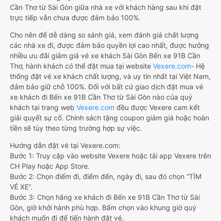
Cần Thơ từ Sài Gòn giữa nhà xe với khách hàng sau khi đặt
trực tiếp vẫn chưa được đảm bảo 100%.
Cho nên để dễ dàng so sánh giá, xem đánh giá chất lượng
các nhà xe đi, được đảm bảo quyền lợi cao nhất, được hưởng
nhiều ưu đãi giảm giá vé xe khách Sài Gòn Bến xe 91B Cần
Thơ, hành khách có thể đặt mua tại website
Vexere.com
- Hệ
thống đặt vé xe khách chất lượng, và uy tín nhất tại Việt Nam,
đảm bảo giữ chỗ 100%. Đối với bất cứ giao dịch đặt mua vé
xe khách đi Bến xe 91B Cần Thơ từ Sài Gòn nào của quý
khách tại trang web
Vexere.com
đều được Vexere cam kết
giải quyết sự cố. Chính sách tặng coupon giảm giá hoặc hoàn
tiền sẽ tùy theo từng trường hợp sự việc.
Hướng dẫn đặt vé tại Vexere.com:
Bước 1: Truy cập vào website Vexere hoặc tải app Vexere trên
CH Play hoặc App Store.
Bước 2: Chọn điểm đi, điểm đến, ngày đi, sau đó chọn “TÌM
VÉ XE”.
Bước 3: Chọn hãng xe khách đi Bến xe 91B Cần Thơ từ Sài
Gòn, giờ khởi hành phù hợp. Bấm chọn vào khung giờ quý
khách muốn đi để tiến hành đặt vé.