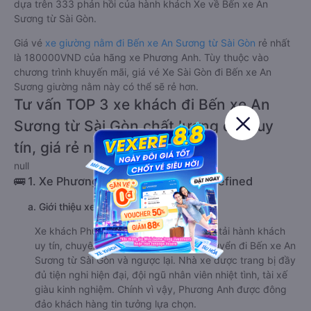
dựa trên 333 phản hồi của hành khách Xe về Bến xe An
Sương từ Sài Gòn.
Giá vé
xe giường nằm đi Bến xe An Sương từ Sài Gòn
rẻ nhất
là 180000VND của hãng xe Phương Anh. Tùy thuộc vào
chương trình khuyến mãi, giá vé Xe Sài Gòn đi Bến xe An
Sương giường nằm này có thể sẽ rẻ hơn.
Tư vấn TOP 3 xe khách đi Bến xe An
Sương từ Sài Gòn chất lượng cao, uy
tín, giá rẻ nhất 08/2026
null
🚌 1. Xe Phương Anh khởi hành tại undefined
a. Giới thiệu xe Phương Anh
Xe khách Phương Anh là một đơn vị vận tải hành khách
uy tín, chuyên cung cấp dịch vụ vận chuyển đi Bến xe An
Sương từ Sài Gòn và ngược lại. Nhà xe được trang bị đầy
đủ tiện nghi hiện đại, đội ngũ nhân viên nhiệt tình, tài xế
giàu kinh nghiệm. Chính vì vậy, Phương Anh được đông
đảo khách hàng tin tưởng lựa chọn.