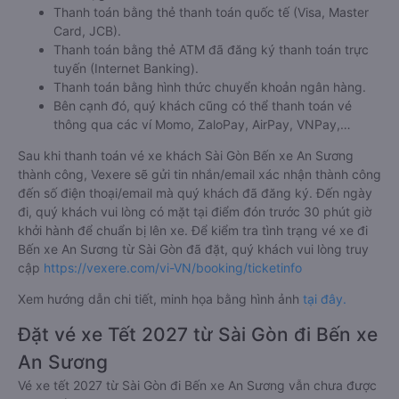
Thanh toán bằng thẻ thanh toán quốc tế (Visa, Master
Card, JCB).
Thanh toán bằng thẻ ATM đã đăng ký thanh toán trực
tuyến (Internet Banking).
Thanh toán bằng hình thức chuyển khoản ngân hàng.
Bên cạnh đó, quý khách cũng có thể thanh toán vé
thông qua các ví Momo, ZaloPay, AirPay, VNPay,…
Sau khi thanh toán vé xe khách Sài Gòn Bến xe An Sương
thành công, Vexere sẽ gửi tin nhắn/email xác nhận thành công
đến số điện thoại/email mà quý khách đã đăng ký. Đến ngày
đi, quý khách vui lòng có mặt tại điểm đón trước 30 phút giờ
khởi hành để chuẩn bị lên xe. Để kiểm tra tình trạng vé xe đi
Bến xe An Sương từ Sài Gòn đã đặt, quý khách vui lòng truy
cập
https://vexere.com/vi-VN/booking/ticketinfo
Xem hướng dẫn chi tiết, minh họa bằng hình ảnh
tại đây.
Đặt vé xe Tết 2027 từ Sài Gòn đi Bến xe
An Sương
Vé xe tết 2027 từ Sài Gòn đi Bến xe An Sương vẫn chưa được