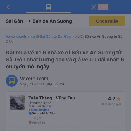
arrow_back
Tải app Vexere ngay!
Tải app Vexere
-30k
Mở app
Mở app
Nhận ưu đãi thành viên độc
-30k/ghế khi đặt vé máy bay qua
quyền
app
Sài Gòn
Bến xe An Sương
Chọn ngày
Vé xe khách
xe đi Sài Gòn từ Sài Gòn
xe đi Bến xe An Sương từ Sài
Gòn
Đặt mua vé xe 6 nhà xe đi Bến xe An Sương từ
Sài Gòn chất lượng cao và giá vé ưu đãi nhất
: 6
chuyến mỗi ngày
Vexere Team
Ngày cập nhật: 08/08/2026
Toàn Thắng - Vũng Tàu
4.7
Limousine 9 chỗ
(894 đánh giá)
Ghế ngồi 16 chỗ
+1 loại xe khác
Bến xe Miền Tây
3 giờ
Vũng Tàu