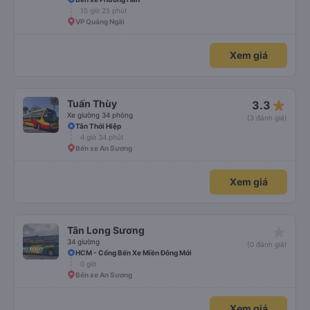
15 giờ 25 phút
VP Quảng Ngãi
Xem giá
star_rate
Tuấn Thùy
3.3
Xe giường 34 phòng
(3 đánh giá)
Tân Thới Hiệp
4 giờ 34 phút
Bến xe An Sương
Xem giá
star_rate
Tân Long Sương
34 giường
(0 đánh giá)
HCM - Cổng Bến Xe Miền Đông Mới
0 giờ
Bến xe An Sương
Xem giá