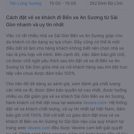
Tân Long Sương
15:00 - 15:00
292 Đinh Bộ Lĩnh
Cách đặt vé xe khách đi Bến xe An Sương từ Sài
Gòn nhanh và uy tín nhất
Việc có rất nhiều nhà xe Sài Gòn Bến xe An Sương giúp cho
du khách có đa dạng sự lựa chọn. Đây cũng có thể là một
điều bất lợi làm cho hàng khách không biết nên chọn nhà xe
nào là phù hợp với mình. Bên cạnh đó, việc đảm bảo giữ chỗ,
có được chỗ ngồi yêu thích sau khi đặt vé xe đi Bến xe An
Sương từ Sài Gòn giữa nhà xe với khách hàng sau khi đặt trực
tiếp vẫn chưa được đảm bảo 100%.
Cho nên để dễ dàng so sánh giá, xem đánh giá chất lượng
các nhà xe đi, được đảm bảo quyền lợi cao nhất, được hưởng
nhiều ưu đãi giảm giá vé xe khách Sài Gòn Bến xe An Sương,
hành khách có thể đặt mua tại website
Vexere.com
- Hệ thống
đặt vé xe khách chất lượng, và uy tín nhất tại Việt Nam, đảm
bảo giữ chỗ 100%. Đối với bất cứ giao dịch đặt mua vé xe
khách đi Bến xe An Sương từ Sài Gòn nào của quý khách tại
trang web
Vexere.com
đều được Vexere cam kết giải quyết
sự cố. Chính sách tặng coupon giảm giá hoặc hoàn tiền sẽ tùy