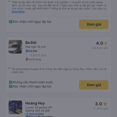
Thật sự lâu lắm rồi mình mới được trải nghiệm 1 chuyến đi mà chất lượng
dịch vụ tốt như vậy. Sau khi đặt vé là 1 ngày sau nhà xe đã gọi xác nhận vé
cho mình, trước giờ khởi hành 1 tiếng là nhà xe lại gọi xác nhận 1 lần nữa và
cung cấp số đt của bác tài và số xe. Dịch vụ tốt, xe sạch sẽ và bác tài chạy
Xem thêm
rất êm.
Xác nhận chỗ ngay lập tức
Xem giá
Ba Đời
4.0
Ghế ngồi 16 chỗ
(34 đánh giá)
Củ Chi
0 giờ 20 phút
An Sương
Tôi bằng lòng chuyến đi từ Vũng Tàu đến ngã tư Vũng Tàu, nhân viên vui vẻ
nhiệt tình
Không cần thanh toán trước
Xem giá
Xác nhận chỗ ngay lập tức
star_rate
Hoàng Huy
3.0
Luxury 34 giường VIP
(7 đánh giá)
Giường nằm 44 ghế
+1 loại xe khác
Bến xe Phương Hân