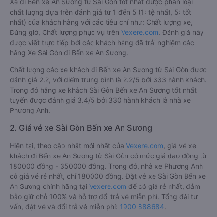
Xe đi Bến xe An Sương từ Sài Gòn tốt nhất được phân loại
chất lượng dựa trên đánh giá từ 1 đến 5 (1: tệ nhất, 5: tốt
nhất) của khách hàng với các tiêu chí như: Chất lượng xe,
Đúng giờ, Chất lượng phục vụ trên
Vexere.com
. Đánh giá này
được viết trực tiếp bởi các khách hàng đã trải nghiệm các
hãng Xe Sài Gòn đi Bến xe An Sương.
Chất lượng các xe khách đi Bến xe An Sương từ Sài Gòn được
đánh giá 2.2, với điểm trung bình là 2.2/5 bởi 333 hành khách.
Trong đó hãng xe khách Sài Gòn Bến xe An Sương tốt nhất
tuyến được đánh giá 3.4/5 bởi 330 hành khách là nhà xe
Phương Anh.
2. Giá vé xe Sài Gòn Bến xe An Sương
Hiện tại, theo cập nhật mới nhất của
Vexere.com
, giá vé xe
khách đi Bến xe An Sương từ Sài Gòn có mức giá dao động từ
180000 đồng - 350000 đồng. Trong đó, nhà xe Phương Anh
có giá vé rẻ nhất, chỉ 180000 đồng. Đặt vé xe Sài Gòn Bến xe
An Sương chính hãng tại
Vexere.com
để có giá rẻ nhất, đảm
bảo giữ chỗ 100% và hỗ trợ đổi trả vé miễn phí. Tổng đài tư
vấn, đặt vé và đổi trả vé miễn phí:
1900 888684
.