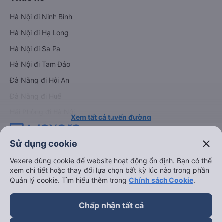
Hà Nội đi Ninh Bình
Hà Nội đi Hạ Long
Hà Nội đi Sa Pa
Hà Nội đi Tam Đảo
Đà Nẵng đi Hội An
Đà Nẵng đi Huế
Hải Phòng đi Hà Nội
Xem tất cả tuyến đường
close
Sử dụng cookie
Vexere dùng cookie để website hoạt động ổn định. Bạn có thể
xem chi tiết hoặc thay đổi lựa chọn bất kỳ lúc nào trong phần
Quản lý cookie. Tìm hiểu thêm trong
Chính sách Cookie
.
keyboard_arrow_down
Về chúng tôi
Chấp nhận tất cả