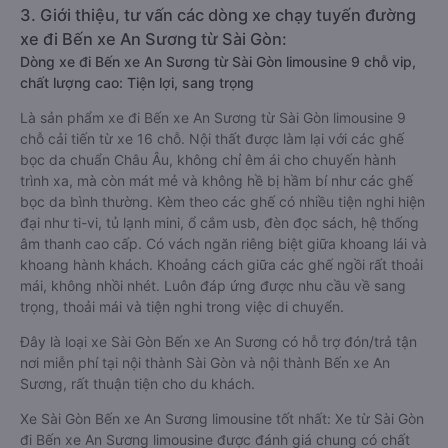
3. Giới thiệu, tư vấn các dòng xe chạy tuyến đường
xe đi Bến xe An Sương từ Sài Gòn:
Dòng xe đi Bến xe An Sương từ Sài Gòn limousine 9 chỗ vip,
chất lượng cao: Tiện lợi, sang trọng
Là sản phẩm xe đi Bến xe An Sương từ Sài Gòn limousine 9
chỗ cải tiến từ xe 16 chỗ. Nội thất được làm lại với các ghế
bọc da chuẩn Châu Âu, không chỉ êm ái cho chuyến hành
trình xa, mà còn mát mẻ và không hề bị hầm bí như các ghế
bọc da bình thường. Kèm theo các ghế có nhiều tiện nghi hiện
đại như ti-vi, tủ lạnh mini, ổ cắm usb, đèn đọc sách, hệ thống
âm thanh cao cấp. Có vách ngăn riêng biệt giữa khoang lái và
khoang hành khách. Khoảng cách giữa các ghế ngồi rất thoải
mái, không nhồi nhét. Luôn đáp ứng được nhu cầu về sang
trọng, thoải mái và tiện nghi trong việc di chuyển.
Đây là loại xe Sài Gòn Bến xe An Sương có hỗ trợ đón/trả tận
nơi miễn phí tại nội thành Sài Gòn và nội thành Bến xe An
Sương, rất thuận tiện cho du khách.
Xe Sài Gòn Bến xe An Sương limousine tốt nhất: Xe từ Sài Gòn
đi Bến xe An Sương limousine được đánh giá chung có chất