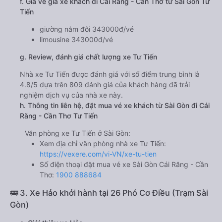
f. Giá vé giá xe khách đi Cái Răng - Cần Thơ từ Sài Gòn Tư
Tiến
giường nằm đôi 343000đ/vé
limousine 343000đ/vé
g. Review, đánh giá chất lượng xe Tư Tiến
Nhà xe Tư Tiến được đánh giá với số điểm trung bình là
4.8/5 dựa trên 809 đánh giá của khách hàng đã trải
nghiệm dịch vụ của nhà xe này.
h. Thông tin liên hệ, đặt mua vé xe khách từ Sài Gòn đi Cái
Răng - Cần Thơ Tư Tiến
Văn phòng xe Tư Tiến ở Sài Gòn:
Xem địa chỉ văn phòng nhà xe Tư Tiến:
https://vexere.com/vi-VN/xe-tu-tien
Số điện thoại đặt mua vé xe Sài Gòn Cái Răng - Cần
Thơ:
1900 888684
🚌 3. Xe Hảo khởi hành tại 26 Phó Cơ Điều (Trạm Sài
Gòn)