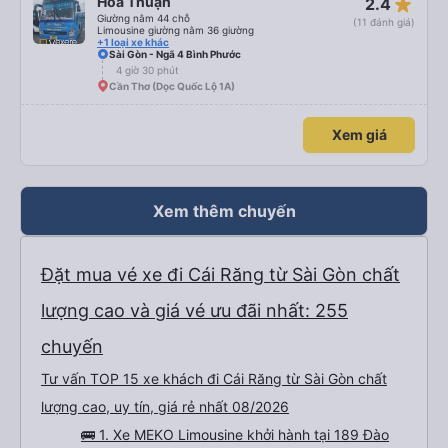
star_rate
Hòa Thuận
2.4
Giường nằm 44 chỗ
(11 đánh giá)
Limousine giường nằm 36 giường
+1 loại xe khác
Sài Gòn - Ngã 4 Bình Phước
4 giờ 30 phút
Cần Thơ (Dọc Quốc Lộ 1A)
Xem giá
Xem thêm chuyến
Đặt mua vé xe đi Cái Răng từ Sài Gòn chất
lượng cao và giá vé ưu đãi nhất: 255
chuyến
Tư vấn TOP 15 xe khách đi Cái Răng từ Sài Gòn chất
lượng cao, uy tín, giá rẻ nhất 08/2026
🚌 1. Xe MEKO Limousine khởi hành tại 189 Đào