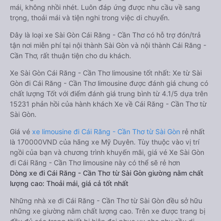
mái, không nhồi nhét. Luôn đáp ứng được nhu cầu về sang
trọng, thoải mái và tiện nghi trong việc di chuyển.
Đây là loại xe Sài Gòn Cái Răng - Cần Thơ có hỗ trợ đón/trả
tận nơi miễn phí tại nội thành Sài Gòn và nội thành Cái Răng -
Cần Thơ, rất thuận tiện cho du khách.
Xe Sài Gòn Cái Răng - Cần Thơ limousine tốt nhất: Xe từ Sài
Gòn đi Cái Răng - Cần Thơ limousine được đánh giá chung có
chất lượng Tốt với điểm đánh giá trung bình từ 4.1/5 dựa trên
15231 phản hồi của hành khách Xe về Cái Răng - Cần Thơ từ
Sài Gòn.
Giá vé
xe limousine đi Cái Răng - Cần Thơ từ Sài Gòn
rẻ nhất
là 170000VND của hãng xe Mỹ Duyên. Tùy thuộc vào vị trí
ngồi của bạn và chương trình khuyến mãi, giá vé Xe Sài Gòn
đi Cái Răng - Cần Thơ limousine này có thể sẽ rẻ hơn
Dòng xe đi Cái Răng - Cần Thơ từ Sài Gòn giường nằm chất
lượng cao: Thoải mái, giá cả tốt nhất
Những nhà xe đi Cái Răng - Cần Thơ từ Sài Gòn đều sở hữu
những xe giường nằm chất lượng cao. Trên xe được trang bị