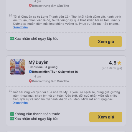
4 giờ
Bến xe trung tâm Cần Thơ
Tôi đi Chuyến xe từ Long Thành đến Cần Thơ, khởi hành đúng giờ, hành trình
êm thuận, nhân viên lễ độ, tài xế vững tay quả thật khiến tôi an tâm, mãn ý.
Đường xa muôn dặm mà lòng chẳng vướng lo. Phục vụ tận tụy, tác phong
nghiêm cẩn, hiếm thấy giữa thời buổi kim tiền vội vã. Xã hội loạn đạo. Xin gửi
Xem thêm
lời tán dương chân thành, kính chúc nhà xe ngày một hưng thịnh, vạn lộ bình
an.”
Xác nhận chỗ ngay lập tức
Xem giá
Mỹ Duyên
4.5
Limousine 34 giường
(453 đánh giá)
Bến xe Miền Tây - Quầy vé số 16
4 giờ
Bến xe trung tâm Cần Thơ
Rất hài lòng với dịch vụ của nhà xe Mỹ Duyên. Xe sạch sẽ, đúng giờ, giường
nằm thoải mái, chạy êm và an toàn. Đặc biệt, đội ngũ nhân viên rất nhiệt
tình, lịch sự và luôn hỗ trợ hành khách chu đáo. Mình rất ấn tượng các
anh/chị nhân viên trung chuyển ở Mỹ Luông. Mọi người rất thân thiện, đón
Xem thêm
trả đúng nơi, hỗ trợ hành lý tận tình và luôn vui vẻ với khách. Nhân viên tại
nhà xe Mỹ Luông cũng rất nhiệt tình, chu đáo, hướng dẫn rõ ràng và tạo
cảm giác rất yên tâm khi di chuyển. Chắc chắn sẽ tiếp tục lựa chọn nhà xe
Không cần thanh toán trước
Xem giá
Mỹ Duyên trong những chuyến đi sắp tới. Cảm ơn nhà xe và đội ngũ nhân
Xác nhận chỗ ngay lập tức
viên đã mang đến một chuyến đi thật thoải mái!