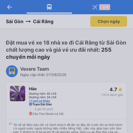
arrow_back
-30k
Sài Gòn
Cái Răng
Chọn ngày
Đặt mua vé xe 18 nhà xe đi Cái Răng từ Sài Gòn
chất lượng cao và giá vé ưu đãi nhất
: 255
chuyến mỗi ngày
Vexere Team
Ngày cập nhật: 07/08/2026
Hảo
4.7
Giường nằm 40 chỗ
(1514 đánh giá)
Giường nằm 34 chỗ
+1 loại xe khác
Trạm Sài Gòn
3 giờ 50 phút
Cần Thơ (Quốc Lộ 1A)
Tài xế sẽ đảm bảo tất cả hành khách đã lên xe đầy đủ trước khi xe khởi hành.
Là người nước ngoài không hiểu nhiều tiếng Việt, việc này giúp bạn yên tâm
hơn vì không lo bị bỏ lại khi đi vệ sinh/ăn uống. Dịch vụ xe đưa đón của xe