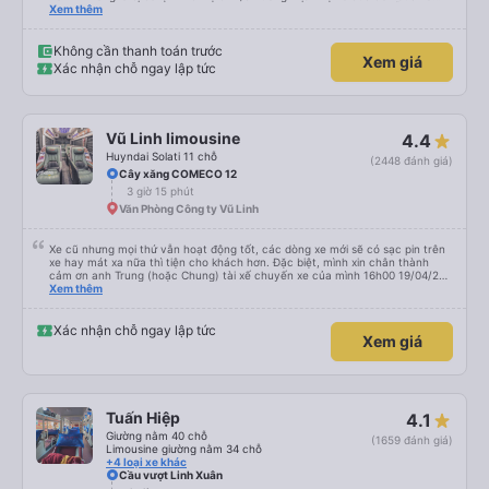
buýt Hảo cũng là một điểm cộng, đưa bạn từ bến xe đến chỗ ở MIỄN PHÍ!
Xem thêm
Giúp bạn không phải tỉnh giấc giữa chừng chuyến đi, vẫn còn mơ màng và
loay hoay tìm taxi về khách sạn.
Không cần thanh toán trước
Xem giá
Xác nhận chỗ ngay lập tức
Vũ Linh limousine
4.4
Huyndai Solati 11 chỗ
(2448 đánh giá)
Cây xăng COMECO 12
3 giờ 15 phút
Văn Phòng Công ty Vũ Linh
Xe cũ nhưng mọi thứ vẫn hoạt động tốt, các dòng xe mới sẽ có sạc pin trên
xe hay mát xa nữa thì tiện cho khách hơn. Đặc biệt, mình xin chân thành
cảm ơn anh Trung (hoặc Chung) tài xế chuyến xe của mình 16h00 19/04/26
đã nhiệt tình giúp đỡ mình nhận lại điện thoại và ví bỏ quên ở văn phòng Cao
Xem thêm
Thắng, cả các bạn nhân viên văn phòng 2 phía Sài Gòn và Cần Thơ. Kiểu
giúp đỡ nhiệt thành, chân chất chứ không làm hời hợt. 11h đêm khi nhận lại,
đồ của mình được đựng trong hộp, bọc kĩ, chống sốc, có dán nhãn đàng
Xác nhận chỗ ngay lập tức
Xem giá
hoàng. Rất cảm kích điều này.
Tuấn Hiệp
4.1
Giường nằm 40 chỗ
(1659 đánh giá)
Limousine giường nằm 34 chỗ
+4 loại xe khác
Cầu vượt Linh Xuân