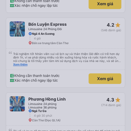
điểm dừng, họ đánh thức chúng tôi dậy và đảm bảo chúng tôi đã sẵn sàng.
Không cần thanh toán trước
Xem giá
Nhìn chung, đó là một trải nghiệm tốt. Mỗi giường đều có gối và chăn, và đủ
Xác nhận chỗ ngay lập tức
chỗ cho 1 người lớn và 1 trẻ em nằm thoải mái.
star_rate
Bốn Luyện Express
4.2
Limousine 24 Phòng Đôi
(546 đánh giá)
Ngã 4 An Sương
4 giờ
Bến xe trung tâm Cần Thơ
Trải nghiệm tốt Nhân viên vui vẻ lịch sự và thân thiện Giờ đến có trễ hơn dự
định 1h, vì xe phải dừng nhiều và lên xuống hàng hóa và rước hành khách,
nói chung là tối thấy yên tâm khi sử dụng dịch vụ của nhà xe này, và sẽ ủng
hộ và giới thiệu cho người thân sử dụng dịch vụ của nhà xe này
Xem thêm
Không cần thanh toán trước
Xem giá
Xác nhận chỗ ngay lập tức
star_rate
Phương Hồng Linh
4.3
Limousine 24 phòng
(714 đánh giá)
Limousine 36 phòng
Ngã Tư Ga
4 giờ 30 phút
Cần Thơ (Dọc QL1A)