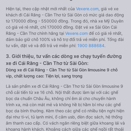
Hiện tại, theo cập nhật mới nhất của
Vexere.com
, giá vé xe
khách đi Cái Răng - Cần Thơ từ Sài Gòn có mức giá dao động
từ 170000 đồng - 550000 đồng. Trong đó, nhà xe Mỹ Duyên
có giá vé rẻ nhất, chỉ 170000 đồng. Đặt vé xe Sài Gòn Cái
Răng - Cần Thơ chính hãng tại
Vexere.com
để có giá rẻ nhất,
đảm bảo giữ chỗ 100% và hỗ trợ đổi trả vé miễn phí. Tổng đài
tư vấn, đặt vé và đổi trả vé miễn phí:
1900 888684
.
3. Giới thiệu, tư vấn các dòng xe chạy tuyến đường
xe đi Cái Răng - Cần Thơ từ Sài Gòn:
Dòng xe đi Cái Răng - Cần Thơ từ Sài Gòn limousine 9 chỗ
vip, chất lượng cao: Tiện lợi, sang trọng
Là sản phẩm xe đi Cái Răng - Cần Thơ từ Sài Gòn limousine 9
chỗ cải tiến từ xe 16 chỗ. Nội thất được làm lại với các ghế
bọc da chuẩn Châu Âu, không chỉ êm ái cho chuyến hành
trình xa, mà còn mát mẻ và không hề bị hầm bí như các ghế
bọc da bình thường. Kèm theo các ghế có nhiều tiện nghi hiện
đại như ti-vi, tủ lạnh mini, ổ cắm usb, đèn đọc sách, hệ thống
âm thanh cao cấp. Có vách ngăn riêng biệt giữa khoang lái và
khoang hành khách. Khoảng cách giữa các ghế ngồi rất thoải