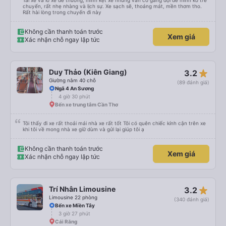
Tài xế và lơ xe dễ thương, mình kẹt xe nhưng vẫn cố gắng đợi để mình ko trễ
chuyến, rất nhẹ nhàng và lịch sự. Xe sạch sẽ, thoáng mát, mền thơm tho.
Rất hài lòng trong chuyến đi này
Không cần thanh toán trước
Xem giá
Xác nhận chỗ ngay lập tức
star_rate
Duy Thảo (Kiên Giang)
3.2
Giường nằm 40 chỗ
(89 đánh giá)
Ngã 4 An Sương
4 giờ 30 phút
Bến xe trung tâm Cần Thơ
Tôi thấy đi xe rất thoải mái nhà xe rất tốt Tôi có quên chiếc kính cận trên xe
khi tôi về mong nhà xe giữ dùm và gửi lại giúp tôi ạ
Không cần thanh toán trước
Xem giá
Xác nhận chỗ ngay lập tức
star_rate
Trí Nhân Limousine
3.2
Limousine 22 phòng
(340 đánh giá)
Bến xe Miền Tây
3 giờ 27 phút
Cái Răng