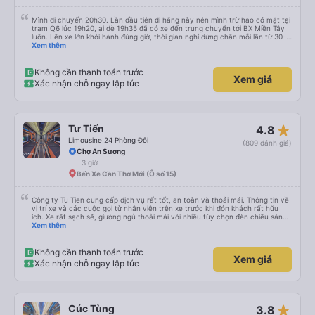
Mình đi chuyến 20h30. Lần đầu tiên đi hãng này nên mình trừ hao có mặt tại
trạm Q6 lúc 19h20, ai dè 19h35 đã có xe đến trung chuyển tới BX Miền Tây
luôn. Lên xe lớn khởi hành đúng giờ, thời gian nghỉ dừng chân mỗi lần từ 30-
45 phút. Đến trạm Giá Rai thì có xe trung chuyển chờ sẵn chở đến nơi.
Xem thêm
Chuyến đi này không có đón khách dọc đường nên xe thoải mái.
Không cần thanh toán trước
Xem giá
Xác nhận chỗ ngay lập tức
star_rate
Tư Tiến
4.8
Limousine 24 Phòng Đôi
(809 đánh giá)
Chợ An Sương
3 giờ
Bến Xe Cần Thơ Mới (Ô số 15)
Công ty Tu Tien cung cấp dịch vụ rất tốt, an toàn và thoải mái. Thông tin về
vị trí xe và các cuộc gọi từ nhân viên trên xe trước khi đón khách rất hữu
ích. Xe rất sạch sẽ, giường ngủ thoải mái với nhiều tùy chọn đèn chiếu sáng
và cổng USB được đặt ở vị trí thuận tiện. Nhân viên rất lịch sự và xe đến
Xem thêm
điểm đến sớm hơn dự kiến. Cảm ơn!
Không cần thanh toán trước
Xem giá
Xác nhận chỗ ngay lập tức
star_rate
Cúc Tùng
3.8