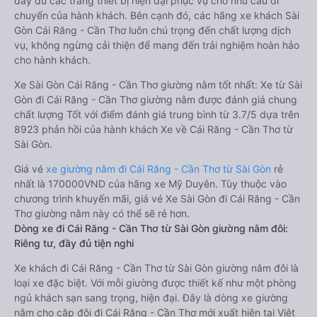
đầy đủ các trang thiết bị hiện đại phục vụ cho nhu cầu di
chuyển của hành khách. Bên cạnh đó, các hãng xe khách Sài
Gòn Cái Răng - Cần Thơ luôn chú trọng đến chất lượng dịch
vụ, không ngừng cải thiện để mang đến trải nghiệm hoàn hảo
cho hành khách.
Xe Sài Gòn Cái Răng - Cần Thơ giường nằm tốt nhất: Xe từ Sài
Gòn đi Cái Răng - Cần Thơ giường nằm được đánh giá chung
chất lượng Tốt với điểm đánh giá trung bình từ 3.7/5 dựa trên
8923 phản hồi của hành khách Xe về Cái Răng - Cần Thơ từ
Sài Gòn.
Giá vé
xe giường nằm đi Cái Răng - Cần Thơ từ Sài Gòn
rẻ
nhất là 170000VND của hãng xe Mỹ Duyên. Tùy thuộc vào
chương trình khuyến mãi, giá vé Xe Sài Gòn đi Cái Răng - Cần
Thơ giường nằm này có thể sẽ rẻ hơn.
Dòng xe đi Cái Răng - Cần Thơ từ Sài Gòn giường nằm đôi:
Riêng tư, đầy đủ tiện nghi
Xe khách đi Cái Răng - Cần Thơ từ Sài Gòn giường nằm đôi là
loại xe đặc biệt. Với mỗi giường được thiết kế như một phòng
ngủ khách sạn sang trọng, hiện đại. Đây là dòng xe giường
nằm cho cặp đôi đi Cái Răng - Cần Thơ mới xuất hiện tại Việt