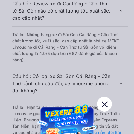
Câu hỏi: Review xe đi Cái Răng - Cần Thơ
từ Sài Gòn nào có chất lượng tốt, xuất sắc,
cao cấp nhất?
Trả lời: Những hãng xe đi Sài Gòn Cái Răng - Cần Thơ
chất lượng tốt, xuất sắc, cao cấp nhất là nhà xe MEKO
Limousine đi Cái Răng - Cần Thơ từ Sài Gòn với điểm
chất lượng là 4.9/5 dựa trên 667 đánh giá của khách
hàng).
Câu hỏi: Có loại xe Sài Gòn Cái Răng - Cần
Thơ dành cho cặp đôi, xe limousine phòng
đôi không?
Trả lời: Hiện tại có 5 hãng xe khai thác dòng xe
Limousine giường đôi trên tuyến đường này là xe Tuấn
Hiệp, Phương Hồng Linh, Tư Tiến, Bốn Luyện Express,
Tân Niên, bạn có thể tham khảo thêm thông tin và đặt
vé các nhà xe này tại trang này:
Xe giường nằm đôi Sài