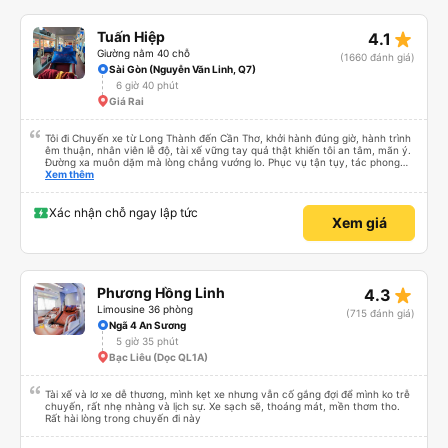
star_rate
Tuấn Hiệp
4.1
Giường nằm 40 chỗ
(1660 đánh giá)
Sài Gòn (Nguyễn Văn Linh, Q7)
6 giờ 40 phút
Giá Rai
Tôi đi Chuyến xe từ Long Thành đến Cần Thơ, khởi hành đúng giờ, hành trình
êm thuận, nhân viên lễ độ, tài xế vững tay quả thật khiến tôi an tâm, mãn ý.
Đường xa muôn dặm mà lòng chẳng vướng lo. Phục vụ tận tụy, tác phong
nghiêm cẩn, hiếm thấy giữa thời buổi kim tiền vội vã. Xã hội loạn đạo. Xin gửi
Xem thêm
lời tán dương chân thành, kính chúc nhà xe ngày một hưng thịnh, vạn lộ bình
an.”
Xác nhận chỗ ngay lập tức
Xem giá
star_rate
Phương Hồng Linh
4.3
Limousine 36 phòng
(715 đánh giá)
Ngã 4 An Sương
5 giờ 35 phút
Bạc Liêu (Dọc QL1A)
Tài xế và lơ xe dễ thương, mình kẹt xe nhưng vẫn cố gắng đợi để mình ko trễ
chuyến, rất nhẹ nhàng và lịch sự. Xe sạch sẽ, thoáng mát, mền thơm tho.
Rất hài lòng trong chuyến đi này