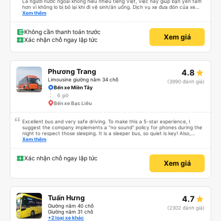
Là người nước ngoài không hiểu nhiều tiếng Việt, việc này giúp bạn yên tâm
hơn vì không lo bị bỏ lại khi đi vệ sinh/ăn uống. Dịch vụ xe đưa đón của xe
buýt Hảo cũng là một điểm cộng, đưa bạn từ bến xe đến chỗ ở MIỄN PHÍ!
Xem thêm
Giúp bạn không phải tỉnh giấc giữa chừng chuyến đi, vẫn còn mơ màng và
loay hoay tìm taxi về khách sạn.
Không cần thanh toán trước
Xem giá
Xác nhận chỗ ngay lập tức
Phương Trang
4.8
Limousine giường nằm 34 chỗ
(3990 đánh giá)
Bến xe Miền Tây
6 giờ
Bến xe Bạc Liêu
Excellent bus and very safe driving. To make this a 5-star experience, I
suggest the company implements a "no sound" policy for phones during the
night to respect those sleeping. It is a sleeper bus, so quiet is key! Also,
please display the Wi-Fi password clearly inside the cabin for convenience. I
Xem thêm
would definitely ride with them again! -------------- ​ Xe chất lượng tốt và
tài xế lái xe rất an toàn. Để dịch vụ hoàn hảo hơn, tôi góp ý nhà xe nên có
quy định rõ ràng về việc giữ im lặng (tắt âm thanh điện thoại) vào ban đêm
Xác nhận chỗ ngay lập tức
Xem giá
để tránh làm phiền hành khách khác ngủ. Ngoài ra, nhà xe nên dán sẵn mật
khẩu Wi-Fi trong xe để hành khách dễ dàng sử dụng. Tôi vẫn sẽ tiếp tục ủng
hộ nhà xe trong tương lai!
Tuấn Hưng
4.7
Giường nằm 40 chỗ
(2302 đánh giá)
Giường nằm 31 chỗ
+2 loại xe khác