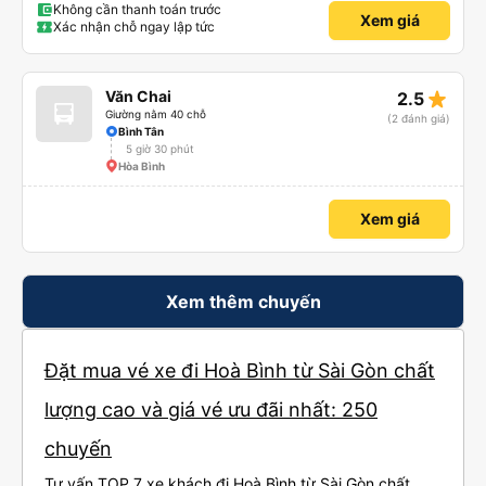
Không cần thanh toán trước
Xem giá
Xác nhận chỗ ngay lập tức
star_rate
Văn Chai
2.5
Giường nằm 40 chỗ
(2 đánh giá)
Bình Tân
5 giờ 30 phút
Hòa Bình
Xem giá
Xem thêm chuyến
Đặt mua vé xe đi Hoà Bình từ Sài Gòn chất
lượng cao và giá vé ưu đãi nhất: 250
chuyến
Tư vấn TOP 7 xe khách đi Hoà Bình từ Sài Gòn chất