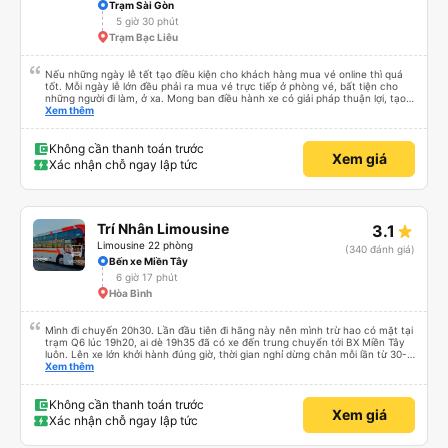
Trạm Sài Gòn
5 giờ 30 phút
Trạm Bạc Liêu
Nếu những ngày lễ tết tạo điều kiện cho khách hàng mua vé online thì quá
tốt. Mỗi ngày lễ lớn đều phải ra mua vé trực tiếp ở phòng vé, bất tiện cho
những người đi làm, ở xa. Mong ban điều hành xe có giải pháp thuận lợi, tạo
điều kiện cho khách hàng mua vé online (chuyển khoản khi mua vé). Kính
Xem thêm
chúc nhà xe làm ăn phát đạt.
Không cần thanh toán trước
Xem giá
Xác nhận chỗ ngay lập tức
Trí Nhân Limousine
3.1
Limousine 22 phòng
(340 đánh giá)
Bến xe Miền Tây
6 giờ 17 phút
Hòa Bình
Mình đi chuyến 20h30. Lần đầu tiên đi hãng này nên mình trừ hao có mặt tại
trạm Q6 lúc 19h20, ai dè 19h35 đã có xe đến trung chuyển tới BX Miền Tây
luôn. Lên xe lớn khởi hành đúng giờ, thời gian nghỉ dừng chân mỗi lần từ 30-
45 phút. Đến trạm Giá Rai thì có xe trung chuyển chờ sẵn chở đến nơi.
Xem thêm
Chuyến đi này không có đón khách dọc đường nên xe thoải mái.
Không cần thanh toán trước
Xem giá
Xác nhận chỗ ngay lập tức