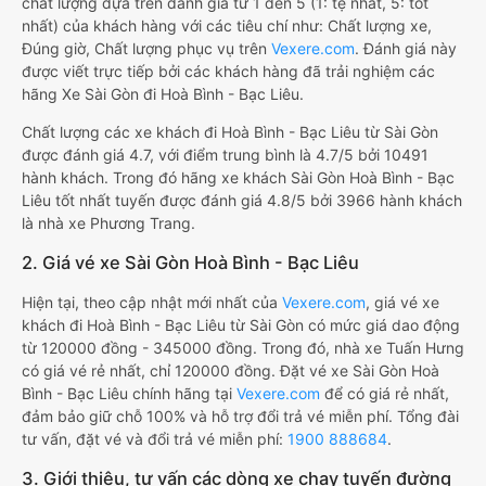
chất lượng dựa trên đánh giá từ 1 đến 5 (1: tệ nhất, 5: tốt
nhất) của khách hàng với các tiêu chí như: Chất lượng xe,
Đúng giờ, Chất lượng phục vụ trên
Vexere.com
. Đánh giá này
được viết trực tiếp bởi các khách hàng đã trải nghiệm các
hãng Xe Sài Gòn đi Hoà Bình - Bạc Liêu.
Chất lượng các xe khách đi Hoà Bình - Bạc Liêu từ Sài Gòn
được đánh giá 4.7, với điểm trung bình là 4.7/5 bởi 10491
hành khách. Trong đó hãng xe khách Sài Gòn Hoà Bình - Bạc
Liêu tốt nhất tuyến được đánh giá 4.8/5 bởi 3966 hành khách
là nhà xe Phương Trang.
2. Giá vé xe Sài Gòn Hoà Bình - Bạc Liêu
Hiện tại, theo cập nhật mới nhất của
Vexere.com
, giá vé xe
khách đi Hoà Bình - Bạc Liêu từ Sài Gòn có mức giá dao động
từ 120000 đồng - 345000 đồng. Trong đó, nhà xe Tuấn Hưng
có giá vé rẻ nhất, chỉ 120000 đồng. Đặt vé xe Sài Gòn Hoà
Bình - Bạc Liêu chính hãng tại
Vexere.com
để có giá rẻ nhất,
đảm bảo giữ chỗ 100% và hỗ trợ đổi trả vé miễn phí. Tổng đài
tư vấn, đặt vé và đổi trả vé miễn phí:
1900 888684
.
3. Giới thiệu, tư vấn các dòng xe chạy tuyến đường