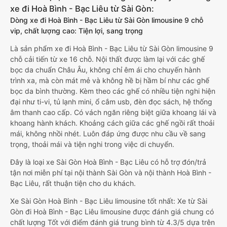
xe đi Hoà Bình - Bạc Liêu từ Sài Gòn:
Dòng xe đi Hoà Bình - Bạc Liêu từ Sài Gòn limousine 9 chỗ
vip, chất lượng cao: Tiện lợi, sang trọng
Là sản phẩm xe đi Hoà Bình - Bạc Liêu từ Sài Gòn limousine 9
chỗ cải tiến từ xe 16 chỗ. Nội thất được làm lại với các ghế
bọc da chuẩn Châu Âu, không chỉ êm ái cho chuyến hành
trình xa, mà còn mát mẻ và không hề bị hầm bí như các ghế
bọc da bình thường. Kèm theo các ghế có nhiều tiện nghi hiện
đại như ti-vi, tủ lạnh mini, ổ cắm usb, đèn đọc sách, hệ thống
âm thanh cao cấp. Có vách ngăn riêng biệt giữa khoang lái và
khoang hành khách. Khoảng cách giữa các ghế ngồi rất thoải
mái, không nhồi nhét. Luôn đáp ứng được nhu cầu về sang
trọng, thoải mái và tiện nghi trong việc di chuyển.
Đây là loại xe Sài Gòn Hoà Bình - Bạc Liêu có hỗ trợ đón/trả
tận nơi miễn phí tại nội thành Sài Gòn và nội thành Hoà Bình -
Bạc Liêu, rất thuận tiện cho du khách.
Xe Sài Gòn Hoà Bình - Bạc Liêu limousine tốt nhất: Xe từ Sài
Gòn đi Hoà Bình - Bạc Liêu limousine được đánh giá chung có
chất lượng Tốt với điểm đánh giá trung bình từ 4.3/5 dựa trên