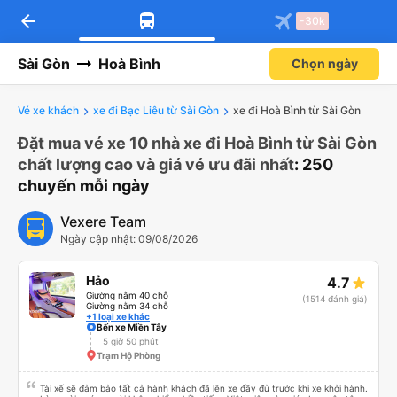
arrow_back
-30k
Sài Gòn
Hoà Bình
Chọn ngày
Vé xe khách
xe đi Bạc Liêu từ Sài Gòn
xe đi Hoà Bình từ Sài Gòn
Đặt mua vé xe 10 nhà xe đi Hoà Bình từ Sài Gòn
chất lượng cao và giá vé ưu đãi nhất
: 250
chuyến mỗi ngày
Vexere Team
Ngày cập nhật: 09/08/2026
Hảo
4.7
Giường nằm 40 chỗ
(1514 đánh giá)
Giường nằm 34 chỗ
+1 loại xe khác
Bến xe Miền Tây
5 giờ 50 phút
Trạm Hộ Phòng
Tài xế sẽ đảm bảo tất cả hành khách đã lên xe đầy đủ trước khi xe khởi hành.