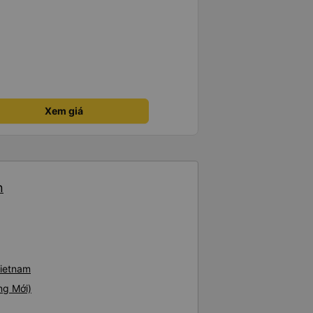
Xem giá
n
Vietnam
ng Mới)