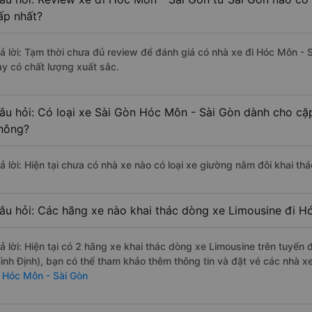
ấp nhất?
rả lời: Tạm thời chưa đủ review để đánh giá có nhà xe đi Hóc Môn -
ày có chất lượng xuất sắc.
âu hỏi: Có loại xe Sài Gòn Hóc Môn - Sài Gòn dành cho cặp
hông?
rả lời: Hiện tại chưa có nhà xe nào có loại xe giường nằm đôi khai th
âu hỏi: Các hãng xe nào khai thác dòng xe Limousine đi H
rả lời: Hiện tại có 2 hãng xe khai thác dòng xe Limousine trên tuyế
Bình Định), bạn có thể tham khảo thêm thông tin và đặt vé các nhà xe
i Hóc Môn - Sài Gòn