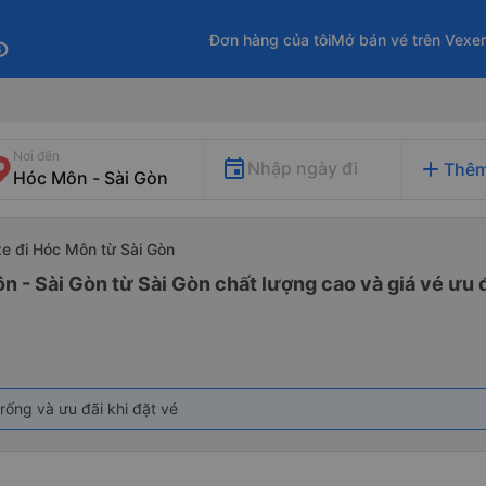
Đơn hàng của tôi
Mở bán vé trên Vexe
fo
Nơi đến
add
Nhập ngày đi
Thêm
xe đi Hóc Môn từ Sài Gòn
n - Sài Gòn từ Sài Gòn chất lượng cao và giá vé ưu 
rống và ưu đãi khi đặt vé