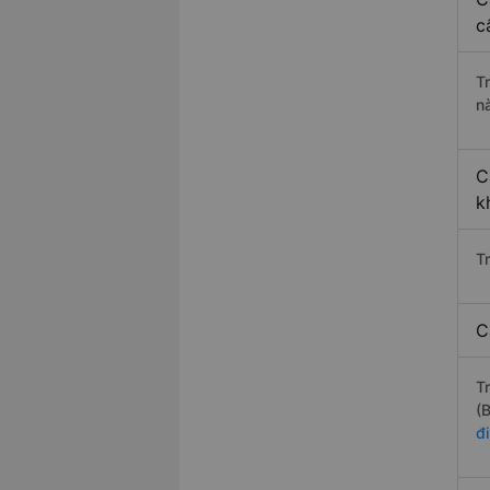
c
T
n
C
k
T
C
T
(
đ