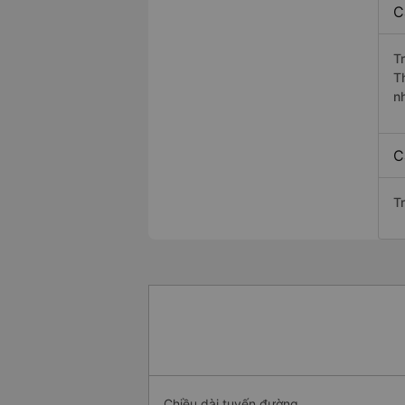
C
T
T
n
C
T
Chiều dài tuyến đường