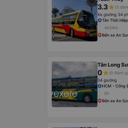
3.3
star
(3 đán
Xe giường 34 p
Tân Thới Hiệp
4h34m
Bến xe An S
Tân Long S
0
star
(0 đánh g
34 giường
HCM - Cổng 
0h
Bến xe An S