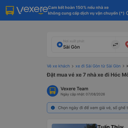
Cam kết hoàn 150% nếu nhà xe

không cung cấp dịch vụ vận chuyển (*)
in
Nơi xuất phát
import_export
Vé xe khách
xe đi Sài Gòn từ Sài Gòn
Đặt mua vé xe 7 nhà xe đi Hóc Mô
Vexere Team
Ngày cập nhật: 07/08/2026
Chọn ngày đi để xem giá vé, số ghế t
info
Tuấn Thùy