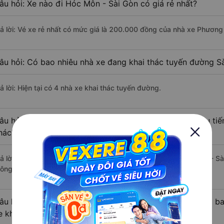
âu hỏi: Xe nào đi Hóc Môn - Sài Gòn có giá rẻ nhất?
rả lời: Vé xe rẻ nhất có mức giá là 200.000 đồng của nhà xe Phương
âu hỏi: Có bao nhiêu nhà xe đang khai thác tuyến đường S
ả lời: Hiện tại có 4 nhà xe khai thác tuyến đường.
âu hỏi: Từ Sài Gòn đi Hóc Môn - Sài Gòn mất bao nhiêu tiế
hách?
rả lời: Thời gian di chuyển bằng xe khách từ Sài Gòn đi Hóc Môn - S
ông thuận lợi.
âu hỏi: Khoảng cách từ Sài Gòn đi Hóc Môn - Sài Gòn là b
e khách?