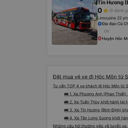
Tín Hương (
0
star
(0 đánh g
Limousine 22 p
Địa đạo Củ Ch
0h
Huyện Hóc M
Đặt mua vé xe đi Hóc Môn từ Sà
Tư vấn TOP 4 xe khách đi Hóc Môn từ Sà
🚌 1. Xe Phương Anh (Phan Thiết) 
🚌 2. Xe Tuấn Thùy khởi hành tại 
🚌 3. Xe Tín Hương (Bình Định) kh
🚌 4. Xe Tân Long Sương khởi hà
Những câu hỏi thường gặp về tuyến xe 