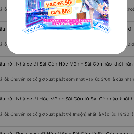
rả lời: Đoạn đường đi Hóc Môn - Sài Gòn từ Sài Gòn có chiều dài kh
âu hỏi: Mỗi ngày có bao nhiêu chuyến xe khách Sài Gòn đi
rả lời: Trung bình mỗi ngày có khoảng 7 chuyến xe bắt đầu từ 2:00 
âu hỏi: Nhà xe đi Sài Gòn Hóc Môn - Sài Gòn nào khởi hàn
rả lời: Chuyến xe có giờ xuất phát sớm nhất vào lúc 2:00 là của nhà
âu hỏi: Nhà xe đi Hóc Môn - Sài Gòn từ Sài Gòn nào khởi h
rả lời: Chuyến xe có giờ xuất phát trễ (muộn) nhất là vào lúc 18:30 
âu hỏi: Review xe đi Hóc Môn - Sài Gòn từ Sài Gòn nào có c