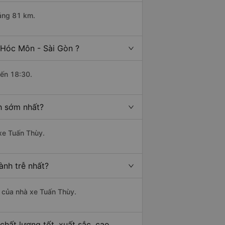
oảng 81 km.
 Hóc Môn - Sài Gòn ?
đến 18:30.
h sớm nhất?
 xe Tuấn Thùy.
ành trễ nhất?
là của nhà xe Tuấn Thùy.
hất lượng tốt, xuất sắc, cao