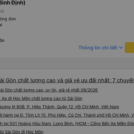
Bình Định)
iá)
hòng đơn
i
ôn
keyboard_arrow_down
Thông tin chi tiết
i Gòn chất lượng cao và giá vé ưu đãi nhất: 7 chuyế
i Gòn chất lượng cao, uy tín, giá rẻ nhất 08/2026
: Xe đi Hóc Môn chất lượng cao từ Sài Gòn
Hương lộ 80B, P. Hiệp Thành, Quận 12, Hồ Chí Minh, Việt Nam
ởi hành tại Đ. Tỉnh Lộ 15, Phú Hiệp, Củ Chi, Thành phố Hồ Chí Minh, 
nh tại 501 Hoàng Hữu Nam, Long Bình. (HCM - Cổng Bến Xe Miền Đô
từ Sài Gòn đi Hóc Môn