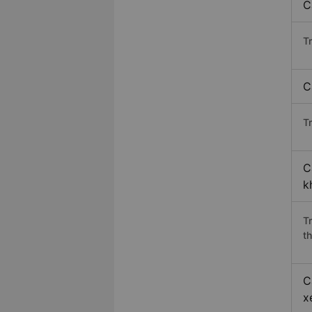
C
T
C
Tr
C
k
T
th
C
x