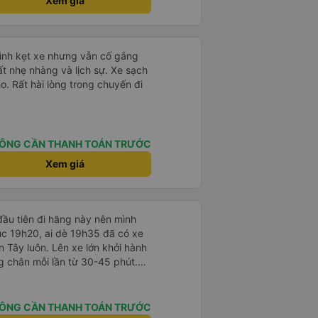
Xem giá
mình kẹt xe nhưng vẫn cố gắng
ất nhẹ nhàng và lịch sự. Xe sạch
o. Rất hài lòng trong chuyến đi
ÔNG CẦN THANH TOÁN TRƯỚC
Xem giá
ầu tiên đi hãng này nên mình
lúc 19h20, ai dè 19h35 đã có xe
 Tây luôn. Lên xe lớn khởi hành
ng chân mỗi lần từ 30-45 phút.
rung chuyển chờ sẵn chở đến nơi.
 khách dọc đường nên xe thoải
ÔNG CẦN THANH TOÁN TRƯỚC