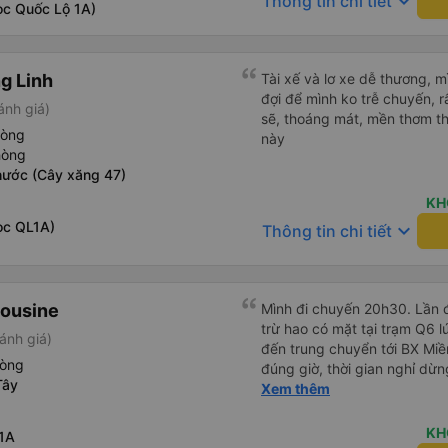
keyboard_arrow_down
Thông tin chi tiết
ọc Quốc Lộ 1A)
g Linh
Tài xế và lơ xe dễ thương, 
đợi để mình ko trễ chuyến, r
ánh giá)
sẽ, thoáng mát, mền thơm th
hòng
này
hòng
hước (Cây xăng 47)
KH
ọc QL1A)
keyboard_arrow_down
Thông tin chi tiết
mousine
Mình đi chuyến 20h30. Lần đ
trừ hao có mặt tại trạm Q6 
ánh giá)
đến trung chuyển tới BX Miền
hòng
đúng giờ, thời gian nghỉ dừ
Tây
Đến trạm Giá Rai thì có xe t
Xem thêm
Chuyến đi này không có đón
mái.
KH
1A