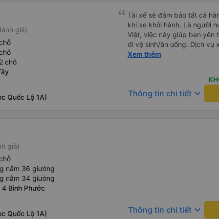
Tài xế sẽ đảm bảo tất cả hà
khi xe khởi hành. Là người n
đánh giá)
Việt, việc này giúp bạn yên t
chỗ
đi vệ sinh/ăn uống. Dịch vụ
chỗ
cũng là một điểm cộng, đưa
Xem thêm
2 chỗ
PHÍ! Giúp bạn không phải tỉ
Tây
vẫn còn mơ màng và loay hoa
KH
keyboard_arrow_down
Thông tin chi tiết
ọc Quốc Lộ 1A)
nh giá)
chỗ
ng nằm 36 giường
ng nằm 34 giường
ã 4 Bình Phước
keyboard_arrow_down
Thông tin chi tiết
ọc Quốc Lộ 1A)