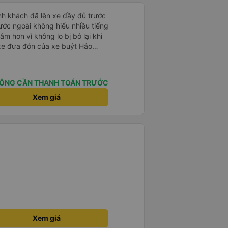
nh khách đã lên xe đầy đủ trước
ước ngoài không hiểu nhiều tiếng
âm hơn vì không lo bị bỏ lại khi
 xe đưa đón của xe buýt Hảo
 bạn từ bến xe đến chỗ ở MIỄN
nh giấc giữa chừng chuyến đi,
y tìm taxi về khách sạn.
ÔNG CẦN THANH TOÁN TRƯỚC
Xem giá
Xem giá