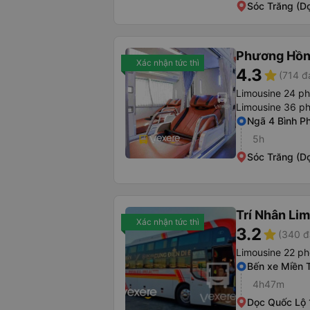
Sóc Trăng (D
Phương Hồn
Xác nhận tức thì
4.3
star
(714 đ
Limousine 24 p
Limousine 36 p
Ngã 4 Bình P
5h
Sóc Trăng (D
Trí Nhân Li
Xác nhận tức thì
3.2
star
(340 đ
Limousine 22 p
Bến xe Miền 
4h47m
Dọc Quốc Lộ 