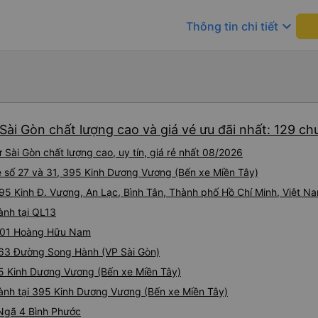
keyboard_arrow_down
Thông tin chi tiết
Sài Gòn chất lượng cao và giá vé ưu đãi nhất: 129 c
Sài Gòn chất lượng cao, uy tín, giá rẻ nhất 08/2026
vé số 27 và 31, 395 Kinh Dương Vương (Bến xe Miền Tây)
395 Kinh Đ. Vương, An Lạc, Bình Tân, Thành phố Hồ Chí Minh, Việt N
ành tại QL13
i 501 Hoàng Hữu Nam
i 63 Đường Song Hành (VP Sài Gòn)
395 Kinh Dương Vương (Bến xe Miền Tây)
 hành tại 395 Kinh Dương Vương (Bến xe Miền Tây)
 Ngã 4 Bình Phước