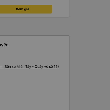
Xem giá
huyến
am (Bến xe Miền Tây - Quầy vé số 16)