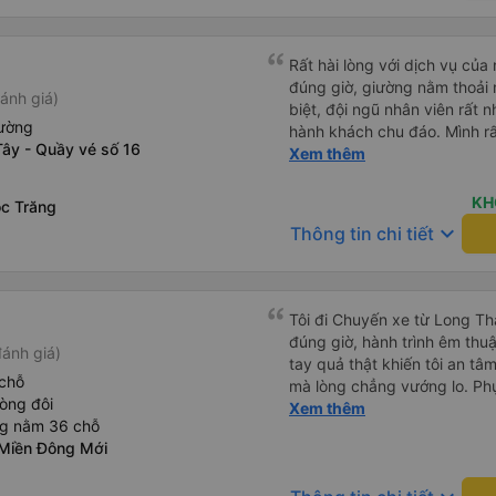
Rất hài lòng với dịch vụ củ
đúng giờ, giường nằm thoải 
ánh giá)
biệt, đội ngũ nhân viên rất nh
iường
hành khách chu đáo. Mình rấ
Tây - Quầy vé số 16
viên trung chuyển ở Mỹ Luôn
Xem thêm
trả đúng nơi, hỗ trợ hành lý 
Nhân viên tại nhà xe Mỹ Luôn
KH
c Trăng
hướng dẫn rõ ràng và tạo cả
keyboard_arrow_down
Thông tin chi tiết
chuyển. Chắc chắn sẽ tiếp 
trong những chuyến đi sắp t
nhân viên đã mang đến một c
Tôi đi Chuyến xe từ Long Th
đúng giờ, hành trình êm thuậ
ánh giá)
tay quả thật khiến tôi an tâm, mãn ý. Đường xa muôn dặm
chỗ
mà lòng chẳng vướng lo. Ph
òng đôi
cẩn, hiếm thấy giữa thời buổi
Xem thêm
ng nằm 36 chỗ
Xin gửi lời tán dương chân 
Miền Đông Mới
hưng thịnh, vạn lộ bình an.”