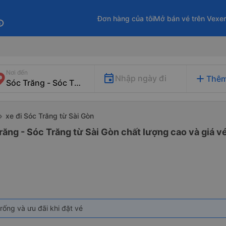
Đơn hàng của tôi
Mở bán vé trên Vexe
fo
Nơi đến
add
Nhập ngày đi
Thêm
xe đi Sóc Trăng từ Sài Gòn
răng - Sóc Trăng từ Sài Gòn chất lượng cao và giá vé
rống và ưu đãi khi đặt vé