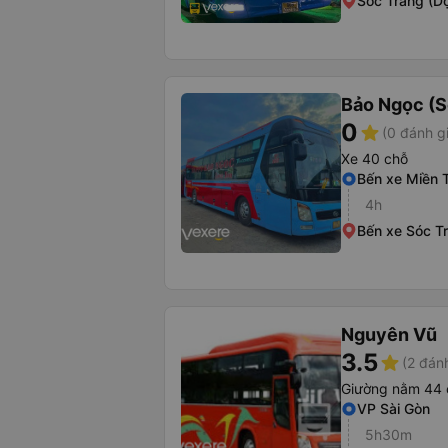
Sóc Trăng (D
Bảo Ngọc (S
0
star
(0 đánh g
Xe 40 chỗ
Bến xe Miền 
4h
Bến xe Sóc T
Nguyên Vũ
3.5
star
(2 đán
Giường nằm 44 
VP Sài Gòn
5h30m