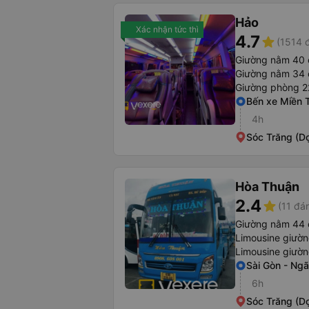
Hảo
Xác nhận tức thì
4.7
star
(1514 
Giường nằm 40 
Giường nằm 34 
Giường phòng 2
Bến xe Miền 
4h
Sóc Trăng (D
Hòa Thuận
2.4
star
(11 đá
Giường nằm 44 
Limousine giườ
Limousine giườ
Sài Gòn - Ng
6h
Sóc Trăng (D