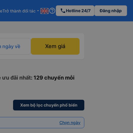
help_outline
phone
Hotline 24/7
Đăng nhập
re
Trở thành đối tác
arrow_drop_down
Xem giá
 ngày về
 ưu đãi nhất
: 129 chuyến mỗi
Xem bộ lọc chuyến phổ biến
Chọn ngày