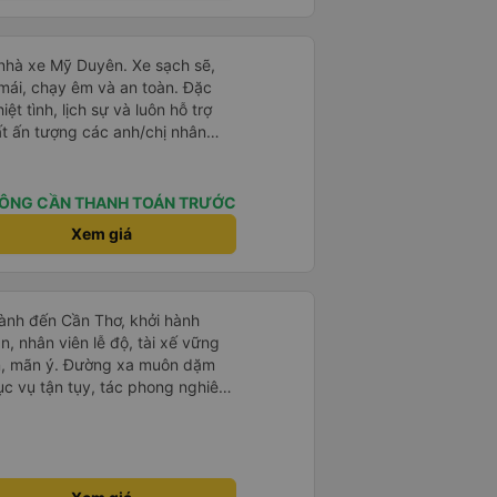
a nhà xe Mỹ Duyên. Xe sạch sẽ,
mái, chạy êm và an toàn. Đặc
iệt tình, lịch sự và luôn hỗ trợ
t ấn tượng các anh/chị nhân
g. Mọi người rất thân thiện, đón
tận tình và luôn vui vẻ với khách.
g cũng rất nhiệt tình, chu đáo,
ÔNG CẦN THANH TOÁN TRƯỚC
m giác rất yên tâm khi di
Xem giá
tục lựa chọn nhà xe Mỹ Duyên
ới. Cảm ơn nhà xe và đội ngũ
huyến đi thật thoải mái!
ành đến Cần Thơ, khởi hành
n, nhân viên lễ độ, tài xế vững
ục vụ tận tụy, tác phong nghiêm
 kim tiền vội vã. Xã hội loạn đạo.
thành, kính chúc nhà xe ngày một