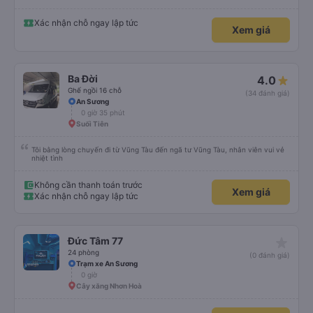
Xác nhận chỗ ngay lập tức
Xem giá
Ba Đời
4.0
Ghế ngồi 16 chỗ
(34 đánh giá)
An Sương
0 giờ 35 phút
Suối Tiên
Tôi bằng lòng chuyến đi từ Vũng Tàu đến ngã tư Vũng Tàu, nhân viên vui vẻ
nhiệt tình
Không cần thanh toán trước
Xem giá
Xác nhận chỗ ngay lập tức
star_rate
Đức Tâm 77
24 phòng
(0 đánh giá)
Trạm xe An Sương
0 giờ
Cây xăng Nhơn Hoà