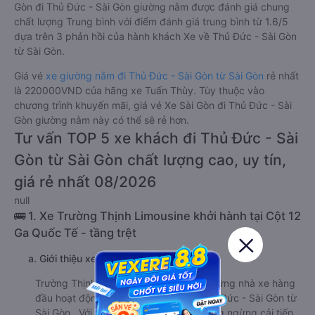
Gòn đi Thủ Đức - Sài Gòn giường nằm được đánh giá chung
chất lượng Trung bình với điểm đánh giá trung bình từ 1.6/5
dựa trên 3 phản hồi của hành khách Xe về Thủ Đức - Sài Gòn
từ Sài Gòn.
Giá vé
xe giường nằm đi Thủ Đức - Sài Gòn từ Sài Gòn
rẻ nhất
là 220000VND của hãng xe Tuấn Thùy. Tùy thuộc vào
chương trình khuyến mãi, giá vé Xe Sài Gòn đi Thủ Đức - Sài
Gòn giường nằm này có thể sẽ rẻ hơn.
Tư vấn TOP 5 xe khách đi Thủ Đức - Sài
Gòn từ Sài Gòn chất lượng cao, uy tín,
giá rẻ nhất 08/2026
null
🚌 1. Xe Trường Thịnh Limousine khởi hành tại Cột 12
Ga Quốc Tế - tầng trệt
a. Giới thiệu xe Trường Thịnh Limousine
Trường Thịnh Limousine là một trong những nhà xe hàng
đầu hoạt động trên tuyến đường đi Thủ Đức - Sài Gòn từ
Sài Gòn . Với vị thế hiện tại, nhà xe không ngừng cải tiến