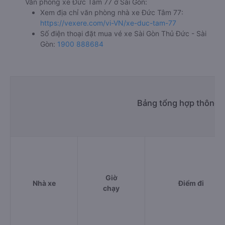
Cây xăng Nhơn Hoà
f. Giá vé giá xe khách đi Thủ Đức - Sài Gòn từ Sài Gòn Đức
Tâm 77
ghế ngồi 400000đ/vé
g. Review, đánh giá chất lượng xe Đức Tâm 77
Nhà xe Đức Tâm 77 được đánh giá với số điểm trung bình
là 0.0/5 dựa trên 0 đánh giá của khách hàng đã trải
nghiệm dịch vụ của nhà xe này.
h. Thông tin liên hệ, đặt mua vé xe khách từ Sài Gòn đi Thủ
Đức - Sài Gòn Đức Tâm 77
Văn phòng xe Đức Tâm 77 ở Sài Gòn:
Xem địa chỉ văn phòng nhà xe Đức Tâm 77:
https://vexere.com/vi-VN/xe-duc-tam-77
Số điện thoại đặt mua vé xe Sài Gòn Thủ Đức - Sài
Gòn:
1900 888684