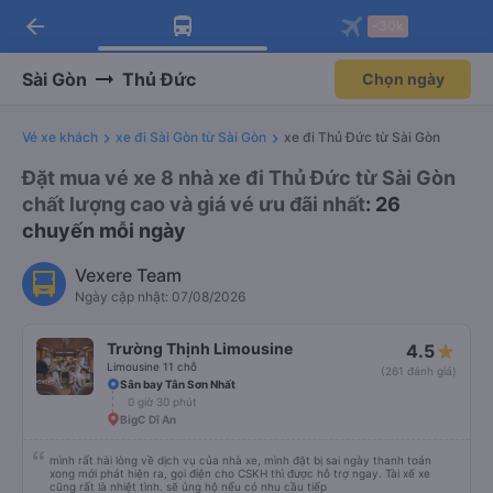
arrow_back
Tải app Vexere ngay!
Tải app Vexere
-30k
Mở app
Mở app
Nhận ưu đãi thành viên độc
-30k/ghế khi đặt vé máy bay qua
quyền
app
Sài Gòn
Thủ Đức
Chọn ngày
Vé xe khách
xe đi Sài Gòn từ Sài Gòn
xe đi Thủ Đức từ Sài Gòn
Đặt mua vé xe 8 nhà xe đi Thủ Đức từ Sài Gòn
chất lượng cao và giá vé ưu đãi nhất
: 26
chuyến mỗi ngày
Vexere Team
Ngày cập nhật: 07/08/2026
Trường Thịnh Limousine
4.5
Limousine 11 chỗ
(261 đánh giá)
Sân bay Tân Sơn Nhất
0 giờ 30 phút
BigC Dĩ An
mình rất hài lòng về dịch vụ của nhà xe, mình đặt bị sai ngày thanh toán
xong mới phát hiện ra, gọi điện cho CSKH thì được hỗ trợ ngay. Tài xế xe
cũng rất là nhiệt tình. sẽ ủng hộ nếu có nhu cầu tiếp