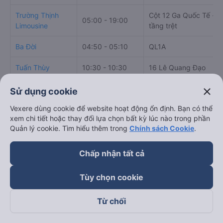
Bảng tổng hợp thông t
close
Sử dụng cookie
Giờ
Nhà xe
Điểm đi
chạy
Vexere dùng cookie để website hoạt động ổn định. Bạn có thể
xem chi tiết hoặc thay đổi lựa chọn bất kỳ lúc nào trong phần
Quản lý cookie. Tìm hiểu thêm trong
Chính sách Cookie
.
Chấp nhận tất cả
Trường Thịnh
Cột 12 Ga Quốc Tế -
05:00 - 19:00
Limousine
tầng trệt
Tùy chọn cookie
Ba Đời
04:50 - 05:10
QL1A
Từ chối
Tuấn Thùy
10:30 - 10:30
16 Lê Quang Đạo