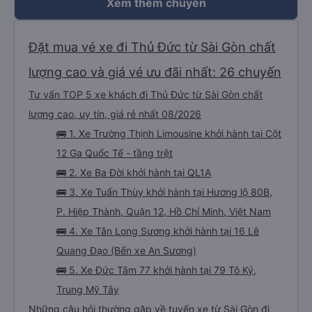
Xem thêm chuyến
Đặt mua vé xe đi Thủ Đức từ Sài Gòn chất
lượng cao và giá vé ưu đãi nhất: 26 chuyến
Tư vấn TOP 5 xe khách đi Thủ Đức từ Sài Gòn chất
lượng cao, uy tín, giá rẻ nhất 08/2026
🚌 1. Xe Trường Thịnh Limousine khởi hành tại Cột
12 Ga Quốc Tế - tầng trệt
🚌 2. Xe Ba Đời khởi hành tại QL1A
🚌 3. Xe Tuấn Thùy khởi hành tại Hương lộ 80B,
P. Hiệp Thành, Quận 12, Hồ Chí Minh, Việt Nam
🚌 4. Xe Tân Long Sương khởi hành tại 16 Lê
Quang Đạo (Bến xe An Sương)
🚌 5. Xe Đức Tâm 77 khởi hành tại 79 Tô Ký,
Trung Mỹ Tây
Những câu hỏi thường gặp về tuyến xe từ Sài Gòn đi