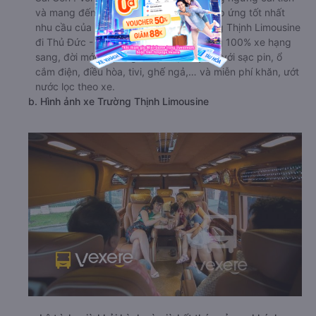
và mang đến các dòng xe mới nhằm đáp ứng tốt nhất
nhu cầu của khách hàng. Nhà xe Trường Thịnh Limousine
đi Thủ Đức - Sài Gòn từ Sài Gòn sử dụng 100% xe hạng
sang, đời mới. Tiện nghi hiện đại đầy đủ với sạc pin, ổ
cắm điện, điều hòa, tivi, ghế ngả,… và miễn phí khăn, ướt
nước lọc theo xe.
b. Hình ảnh xe Trường Thịnh Limousine