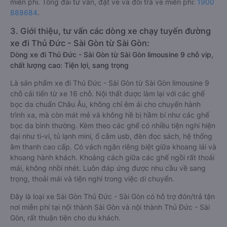
miễn phí. Tổng đài tư vấn, đặt vé và đổi trả vé miễn phí:
1900
888684
.
3. Giới thiệu, tư vấn các dòng xe chạy tuyến đường
xe đi Thủ Đức - Sài Gòn từ Sài Gòn:
Dòng xe đi Thủ Đức - Sài Gòn từ Sài Gòn limousine 9 chỗ vip,
chất lượng cao: Tiện lợi, sang trọng
Là sản phẩm xe đi Thủ Đức - Sài Gòn từ Sài Gòn limousine 9
chỗ cải tiến từ xe 16 chỗ. Nội thất được làm lại với các ghế
bọc da chuẩn Châu Âu, không chỉ êm ái cho chuyến hành
trình xa, mà còn mát mẻ và không hề bị hầm bí như các ghế
bọc da bình thường. Kèm theo các ghế có nhiều tiện nghi hiện
đại như ti-vi, tủ lạnh mini, ổ cắm usb, đèn đọc sách, hệ thống
âm thanh cao cấp. Có vách ngăn riêng biệt giữa khoang lái và
khoang hành khách. Khoảng cách giữa các ghế ngồi rất thoải
mái, không nhồi nhét. Luôn đáp ứng được nhu cầu về sang
trọng, thoải mái và tiện nghi trong việc di chuyển.
Đây là loại xe Sài Gòn Thủ Đức - Sài Gòn có hỗ trợ đón/trả tận
nơi miễn phí tại nội thành Sài Gòn và nội thành Thủ Đức - Sài
Gòn, rất thuận tiện cho du khách.