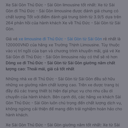
Xe Sài Gòn Thủ Đức - Sài Gòn limousine tốt nhất: Xe từ Sài
Gòn đi Thủ Đức - Sài Gòn limousine được đánh giá chung có
chất lượng Tốt với điểm đánh giá trung bình từ 3.9/5 dựa trên
264 phản hồi của hành khách Xe về Thủ Đức - Sài Gòn từ Sài
Gòn.
Giá vé
xe limousine đi Thủ Đức - Sài Gòn từ Sài Gòn
rẻ nhất là
120000VND của hãng xe Trường Thịnh Limousine. Tùy thuộc
vào vị trí ngồi của bạn và chương trình khuyến mãi, giá vé Xe
Sài Gòn đi Thủ Đức - Sài Gòn limousine này có thể sẽ rẻ hơn
Dòng xe đi Thủ Đức - Sài Gòn từ Sài Gòn giường nằm chất
lượng cao: Thoải mái, giá cả tốt nhất
Những nhà xe đi Thủ Đức - Sài Gòn từ Sài Gòn đều sở hữu
những xe giường nằm chất lượng cao. Trên xe được trang bị
đầy đủ các trang thiết bị hiện đại phục vụ cho nhu cầu di
chuyển của hành khách. Bên cạnh đó, các hãng xe khách Sài
Gòn Thủ Đức - Sài Gòn luôn chú trọng đến chất lượng dịch vụ,
không ngừng cải thiện để mang đến trải nghiệm hoàn hảo cho
hành khách.
Xe Sài Gòn Thủ Đức - Sài Gòn giường nằm tốt nhất: Xe từ Sài