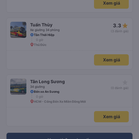
Xem giá
star_rate
Tuấn Thùy
3.3
Xe giường 34 phòng
(3 đánh giá)
Tân Thới Hiệp
0 giờ
Thủ Đức
Xem giá
star_rate
Tân Long Sương
34 giường
(0 đánh giá)
Bến xe An Sương
0 giờ
HCM - Cổng Bến Xe Miền Đông Mới
Xem giá