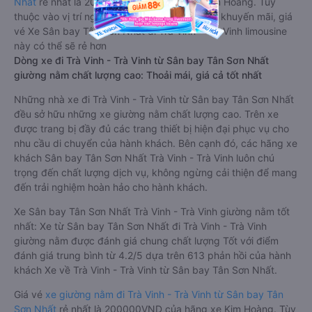
Nhất
rẻ nhất là 200000VND của hãng xe Kim Hoàng. Tùy
thuộc vào vị trí ngồi của bạn và chương trình khuyến mãi, giá
vé Xe Sân bay Tân Sơn Nhất đi Trà Vinh - Trà Vinh limousine
này có thể sẽ rẻ hơn
Dòng xe đi Trà Vinh - Trà Vinh từ Sân bay Tân Sơn Nhất
giường nằm chất lượng cao: Thoải mái, giá cả tốt nhất
Những nhà xe đi Trà Vinh - Trà Vinh từ Sân bay Tân Sơn Nhất
đều sở hữu những xe giường nằm chất lượng cao. Trên xe
được trang bị đầy đủ các trang thiết bị hiện đại phục vụ cho
nhu cầu di chuyển của hành khách. Bên cạnh đó, các hãng xe
khách Sân bay Tân Sơn Nhất Trà Vinh - Trà Vinh luôn chú
trọng đến chất lượng dịch vụ, không ngừng cải thiện để mang
đến trải nghiệm hoàn hảo cho hành khách.
Xe Sân bay Tân Sơn Nhất Trà Vinh - Trà Vinh giường nằm tốt
nhất: Xe từ Sân bay Tân Sơn Nhất đi Trà Vinh - Trà Vinh
giường nằm được đánh giá chung chất lượng Tốt với điểm
đánh giá trung bình từ 4.2/5 dựa trên 613 phản hồi của hành
khách Xe về Trà Vinh - Trà Vinh từ Sân bay Tân Sơn Nhất.
Giá vé
xe giường nằm đi Trà Vinh - Trà Vinh từ Sân bay Tân
Sơn Nhất
rẻ nhất là 200000VND của hãng xe Kim Hoàng. Tùy