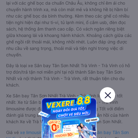
lại với các ghế bọc da chuẩn Châu Âu, không chỉ êm ái cho
chuyến hành trình xa, mà còn mát mẻ và không hề bị hầm bí
như các ghế bọc da bình thường. Kèm theo các ghế có nhiều
tiện nghi hiện đại như ti-vi, tủ lạnh mini, ổ cắm usb, đèn đọc
sách, hệ thống âm thanh cao cấp. Có vách ngăn riêng biệt
giữa khoang lái và khoang hành khách. Khoảng cách giữa các
ghế ngồi rất thoải mái, không nhồi nhét. Luôn đáp ứng được
nhu cầu về sang trọng, thoải mái và tiện nghi trong việc di
chuyển.
Đây là loại xe Sân bay Tân Sơn Nhất Trà Vinh - Trà Vinh có hỗ
trợ đón/trả tận nơi miễn phí tại nội thành Sân bay Tân Sơn
Nhất và nội thành Trà Vinh - Trà Vinh, rất thuận tiện cho du
khách.
Xe Sân bay Tân Sơn Nhất Trà Vinh - Trà Vinh limousine tốt
nhất: Xe từ Sân bay Tân Sơn Nhất đi Trà Vinh - Trà Vinh
limousine được đánh giá chung có chất lượng Tốt với điểm
đánh giá trung bình từ 4.2/5 dựa trên 613 phản hồi của hành
khách Xe về Trà Vinh - Trà Vinh từ Sân bay Tân Sơn Nhất.
Giá vé
xe limousine đi Trà Vinh - Trà Vinh từ Sân bay Tân Sơn