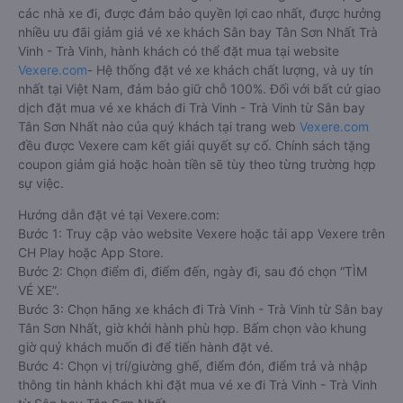
các nhà xe đi, được đảm bảo quyền lợi cao nhất, được hưởng
nhiều ưu đãi giảm giá vé xe khách Sân bay Tân Sơn Nhất Trà
Vinh - Trà Vinh, hành khách có thể đặt mua tại website
Vexere.com
- Hệ thống đặt vé xe khách chất lượng, và uy tín
nhất tại Việt Nam, đảm bảo giữ chỗ 100%. Đối với bất cứ giao
dịch đặt mua vé xe khách đi Trà Vinh - Trà Vinh từ Sân bay
Tân Sơn Nhất nào của quý khách tại trang web
Vexere.com
đều được Vexere cam kết giải quyết sự cố. Chính sách tặng
coupon giảm giá hoặc hoàn tiền sẽ tùy theo từng trường hợp
sự việc.
Hướng dẫn đặt vé tại Vexere.com:
Bước 1: Truy cập vào website Vexere hoặc tải app Vexere trên
CH Play hoặc App Store.
Bước 2: Chọn điểm đi, điểm đến, ngày đi, sau đó chọn “TÌM
VÉ XE”.
Bước 3: Chọn hãng xe khách đi Trà Vinh - Trà Vinh từ Sân bay
Tân Sơn Nhất, giờ khởi hành phù hợp. Bấm chọn vào khung
giờ quý khách muốn đi để tiến hành đặt vé.
Bước 4: Chọn vị trí/giường ghế, điểm đón, điểm trả và nhập
thông tin hành khách khi đặt mua vé xe đi Trà Vinh - Trà Vinh