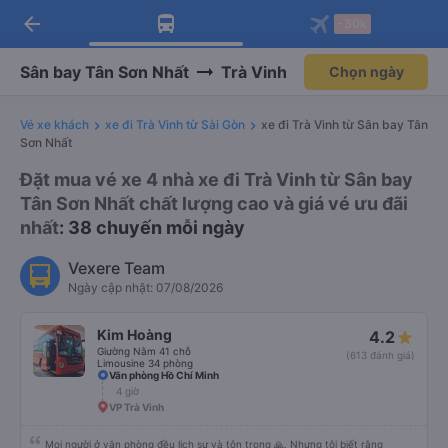
arrow_back
Tải app Vexere ngay!
Tải app Vexere
-30k
Mở app
Mở app
Nhận ưu đãi thành viên độc
-30k/ghế khi đặt vé máy bay qua
quyền
app
Sân bay Tân Sơn Nhất
Trà Vinh
Chọn ngày
Vé xe khách
xe đi Trà Vinh từ Sài Gòn
xe đi Trà Vinh từ Sân bay Tân
Sơn Nhất
Đặt mua vé xe 4 nhà xe đi Trà Vinh từ Sân bay
Tân Sơn Nhất chất lượng cao và giá vé ưu đãi
nhất
: 38 chuyến mỗi ngày
Vexere Team
Ngày cập nhật: 07/08/2026
Kim Hoàng
4.2
Giường Nằm 41 chỗ
(613 đánh giá)
Limousine 34 phòng
Văn phòng Hồ Chí Minh
4 giờ
VP Trà Vinh
Mọi người ở văn phòng đều lịch sự và tôn trọng 🙏. Nhưng tôi biết rằng