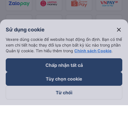
close
Sử dụng cookie
Vexere dùng cookie để website hoạt động ổn định. Bạn có thể
xem chi tiết hoặc thay đổi lựa chọn bất kỳ lúc nào trong phần
Quản lý cookie. Tìm hiểu thêm trong
Chính sách Cookie
.
Chấp nhận tất cả
Tùy chọn cookie
Từ chối
Theo dõi chúng tôi trên
Facebook
Tiktok
Youtube
Công ty TNHH Thương Mại Dịch Vụ Vexere