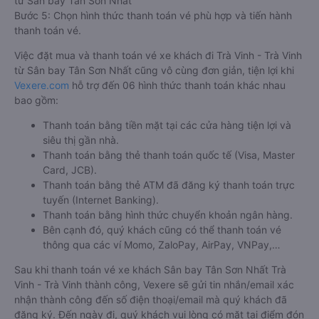
từ Sân bay Tân Sơn Nhất
Bước 5: Chọn hình thức thanh toán vé phù hợp và tiến hành
thanh toán vé.
Việc đặt mua và thanh toán vé xe khách đi Trà Vinh - Trà Vinh
từ Sân bay Tân Sơn Nhất cũng vô cùng đơn giản, tiện lợi khi
Vexere.com
hỗ trợ đến 06 hình thức thanh toán khác nhau
bao gồm:
Thanh toán bằng tiền mặt tại các cửa hàng tiện lợi và
siêu thị gần nhà.
Thanh toán bằng thẻ thanh toán quốc tế (Visa, Master
Card, JCB).
Thanh toán bằng thẻ ATM đã đăng ký thanh toán trực
tuyến (Internet Banking).
Thanh toán bằng hình thức chuyển khoản ngân hàng.
Bên cạnh đó, quý khách cũng có thể thanh toán vé
thông qua các ví Momo, ZaloPay, AirPay, VNPay,…
Sau khi thanh toán vé xe khách Sân bay Tân Sơn Nhất Trà
Vinh - Trà Vinh thành công, Vexere sẽ gửi tin nhắn/email xác
nhận thành công đến số điện thoại/email mà quý khách đã
đăng ký. Đến ngày đi, quý khách vui lòng có mặt tại điểm đón