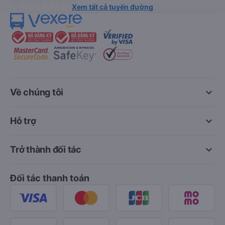
Hải Phòng đi Hà Nội
Xem tất cả tuyến đường
keyboard_arrow_down
Về chúng tôi
keyboard_arrow_down
Hỗ trợ
keyboard_arrow_down
Trở thành đối tác
Đối tác thanh toán