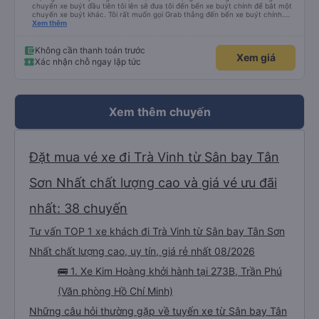
chuyến xe buýt đầu tiên tôi lên sẽ đưa tôi đến bến xe buýt chính để bắt một
chuyến xe buýt khác. Tôi rất muốn gọi Grab thẳng đến bến xe buýt chính.
Điều đó sẽ giúp tôi không phải mang vác hành lý nhiều lần. Ngoài ra, xe buýt
Xem thêm
chính sạch sẽ, thoải mái và chuyến đi rất dễ chịu.
Không cần thanh toán trước
Xem giá
Xác nhận chỗ ngay lập tức
Xem thêm chuyến
Đặt mua vé xe đi Trà Vinh từ Sân bay Tân
Sơn Nhất chất lượng cao và giá vé ưu đãi
nhất: 38 chuyến
Tư vấn TOP 1 xe khách đi Trà Vinh từ Sân bay Tân Sơn
Nhất chất lượng cao, uy tín, giá rẻ nhất 08/2026
🚌 1. Xe Kim Hoàng khởi hành tại 273B, Trần Phú
(Văn phòng Hồ Chí Minh)
Những câu hỏi thường gặp về tuyến xe từ Sân bay Tân