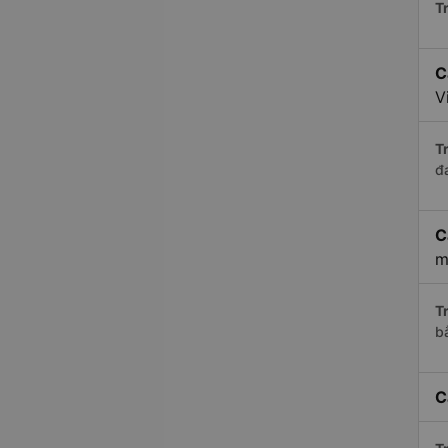
Tr
C
V
Tr
đ
C
m
Tr
b
C