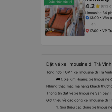
Xác nhận tức thì
4.2
star
(613 đ
Limousine 34 p
13:00 • Văn 
4h
17:00 • VP Tr
Đặt vé xe limousine đi Trà Vin
Tổng hợp TOP 1 xe limousine đi Trà Vin
🚌 1. Xe Kim Hoàng: xe limousine 
Những thắc mắc mà hàng khách thường g
Thông tin đặt vé xe limousine Sân bay 
Giới thiệu về các dòng xe limousine đi 
1. Giới thiệu các dòng xe limousi