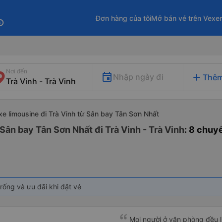
Đơn hàng của tôi
Mở bán vé trên Vexe
fo
Nơi đến
add
Nhập ngày đi
Thêm
xe limousine đi Trà Vinh từ Sân bay Tân Sơn Nhất
Sân bay Tân Sơn Nhất đi Trà Vinh - Trà Vinh
: 8 chuy
rống và ưu đãi khi đặt vé
Mọi người ở văn phòng đều lị