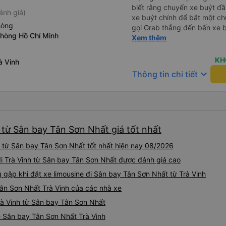
biết rằng chuyến xe buýt đầu
ánh giá)
xe buýt chính để bắt một ch
hòng
gọi Grab thẳng đến bến xe bu
phòng Hồ Chí Minh
không phải mang vác hành lý
Xem thêm
chính sạch sẽ, thoải mái và c
KH
à Vinh
keyboard_arrow_down
Thông tin chi tiết
h từ Sân bay Tân Sơn Nhất giá tốt nhất
h từ Sân bay Tân Sơn Nhất tốt nhất hiện nay 08/2026
đi Trà Vinh từ Sân bay Tân Sơn Nhất được đánh giá cao
ặp khi đặt xe limousine đi Sân bay Tân Sơn Nhất từ Trà Vinh
Tân Sơn Nhất Trà Vinh của các nhà xe
Trà Vinh từ Sân bay Tân Sơn Nhất
ne Sân bay Tân Sơn Nhất Trà Vinh