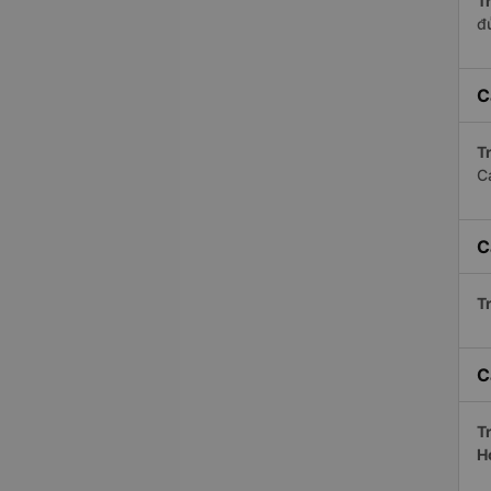
Tr
đ
C
Tr
C
C
Tr
C
Tr
H