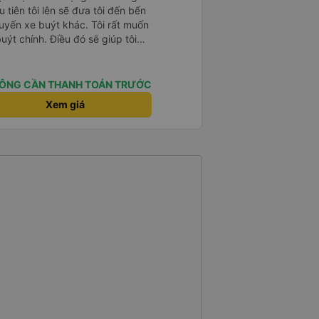
 tiên tôi lên sẽ đưa tôi đến bến
uyến xe buýt khác. Tôi rất muốn
ýt chính. Điều đó sẽ giúp tôi
 nhiều lần. Ngoài ra, xe buýt
huyến đi rất dễ chịu.
ÔNG CẦN THANH TOÁN TRƯỚC
Xem giá