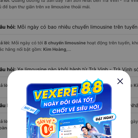
ả lời:
Quãng đường từ Sân bay Tân Sơn Nhất đến Trà Vinh - Trà Vin
ủ để bạn thư giãn trên xe limousine thoải mái.
âu hỏi:
Mỗi ngày có bao nhiêu chuyến limousine trên tuyế
ả lời:
Mỗi ngày có tới
8 chuyến limousine
hoạt động trên tuyến, khở
ác hãng nổi bật gồm:
Kim Hoàng
,...
âu hỏi:
Xe limousine nào khởi hành từ Trà Vinh - Trà Vinh 
ả lời:
Chuyến limousine sớm nhất khởi hành lúc
10:00
, do nhà xe
K
âu hỏi:
Xe limousine nào khởi hành từ Sân bay Tân Sơn Nh
ả lời:
Nếu bạn muốn đi chuyến muộn, lựa chọn cuối cùng trong ngày 
oàng
vận hành.