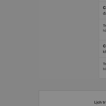
C
đ
Tr
h
C
k
Tr
bộ
Lịch t