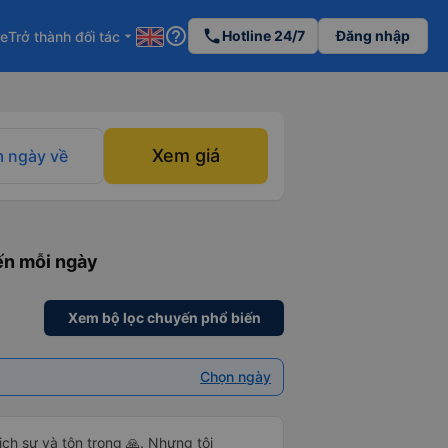
help_outline
phone
Hotline 24/7
Đăng nhập
re
Trở thành đối tác
arrow_drop_down
Xem giá
 ngày về
ến mỗi ngày
Xem bộ lọc chuyến phổ biến
Chọn ngày
ch sự và tôn trọng 🙏. Nhưng tôi