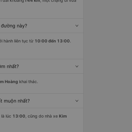
h dài khoảng
144 km
, một chặng đi vừa
n đường này?
i hành liên tục từ
10:00 đến 13:00
.
sớm nhất?
im Hoàng
khai thác.
ất muộn nhất?
là lúc
13:00
, cũng do nhà xe
Kim