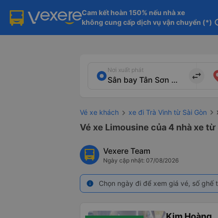
Cam kết hoàn 150% nếu nhà xe

không cung cấp dịch vụ vận chuyển (*)
in
Nơi xuất phát
import_export
Vé xe khách
xe đi Trà Vinh từ Sài Gòn
Vé xe Limousine của 4 nhà xe từ 
Vexere Team
Ngày cập nhật: 07/08/2026
Chọn ngày đi để xem giá vé, số ghế t
info
Kim Hoàng