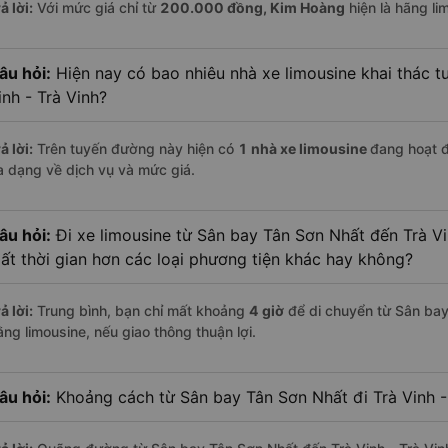
ả lời:
Với mức giá chỉ từ
200.000
đồng,
Kim Hoàng
hiện là hãng lim
âu hỏi:
Hiện nay có bao nhiêu nhà xe limousine khai thác t
inh - Trà Vinh?
ả lời:
Trên tuyến đường này hiện có
1
nhà xe
limousine
đang hoạt 
a dạng về dịch vụ và mức giá.
âu hỏi:
Đi xe limousine từ Sân bay Tân Sơn Nhất đến Trà Vi
ất thời gian hơn các loại phương tiện khác hay không?
ả lời:
Trung bình, bạn chỉ mất khoảng
4 giờ
để di chuyển từ Sân bay
ằng limousine, nếu giao thông thuận lợi.
âu hỏi:
Khoảng cách từ Sân bay Tân Sơn Nhất đi Trà Vinh -