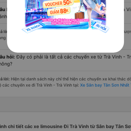
âu hỏi:
Xe limousine nào từ Sân bay Tân Sơn Nhất đi Trà V
ánh giá tốt nhất?
ả lời:
Trong số các hãng,
Kim Hoàng
nổi bật nhất với điểm chất lư
àng – một con số minh chứng cho dịch vụ cao cấp và uy tín.
âu hỏi:
Đây có phải là tất cả các chuyến xe từ Trà Vinh - T
hông?
ả lời:
Hiện tại danh sách này chỉ thể hiện các chuyến xe khai thác d
 các chuyến xe đi Trà Vinh - Trà Vinh tại:
Xe Sân bay Tân Sơn Nhất T
rình chi tiết các xe limousine Đi Trà Vinh từ Sân bay Tân S