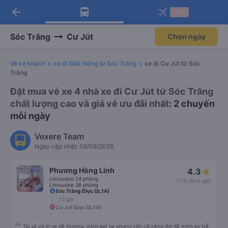
arrow_back
Tải app Vexere ngay!
Tải app Vexere
-30k
Mở app
Mở app
Nhận ưu đãi thành viên độc
-30k/ghế khi đặt vé máy bay qua
quyền
app
Sóc Trăng
Cư Jút
Chọn ngày
Vé xe khách
xe đi Đăk Nông từ Sóc Trăng
xe đi Cư Jút từ Sóc
Trăng
Đặt mua vé xe 4 nhà xe đi Cư Jút từ Sóc Trăng
chất lượng cao và giá vé ưu đãi nhất
: 2 chuyến
mỗi ngày
Vexere Team
Ngày cập nhật: 08/08/2026
Phương Hồng Linh
4.3
Limousine 24 phòng
(715 đánh giá)
Limousine 36 phòng
Sóc Trăng (Dọc QL1A)
13 giờ
Cư Jut (Dọc QL14)
Tài xế và lơ xe dễ thương, mình kẹt xe nhưng vẫn cố gắng đợi để mình ko trễ