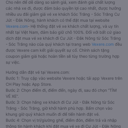
Cho nên để dễ dàng so sánh giá, xem đánh giá chất lượng
các nhà xe đi, được đảm bảo quyền lợi cao nhất, được hưởng
nhiều ưu đãi giảm giá vé xe khách Sóc Trăng - Sóc Trăng Cư
Jút - Đắk Nông, hành khách có thể đặt mua tại website
Vexere.com
- Hệ thống đặt vé xe khách chất lượng, và uy tín
nhất tại Việt Nam, đảm bảo giữ chỗ 100%. Đối với bất cứ giao
dịch đặt mua vé xe khách đi Cư Jút - Đắk Nông từ Sóc Trăng
- Sóc Trăng nào của quý khách tại trang web
Vexere.com
đều
được Vexere cam kết giải quyết sự cố. Chính sách tặng
coupon giảm giá hoặc hoàn tiền sẽ tùy theo từng trường hợp
sự việc.
Hướng dẫn đặt vé tại Vexere.com:
Bước 1: Truy cập vào website Vexere hoặc tải app Vexere trên
CH Play hoặc App Store.
Bước 2: Chọn điểm đi, điểm đến, ngày đi, sau đó chọn “TÌM
VÉ XE”.
Bước 3: Chọn hãng xe khách đi Cư Jút - Đắk Nông từ Sóc
Trăng - Sóc Trăng, giờ khởi hành phù hợp. Bấm chọn vào
khung giờ quý khách muốn đi để tiến hành đặt vé.
Bước 4: Chọn vị trí/giường ghế, điểm đón, điểm trả và nhập
thông tin hành khách khi đặt mua vé xe đi Cư Jút - Đắk Nông