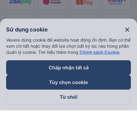
close
Sử dụng cookie
Vexere dùng cookie để website hoạt động ổn định. Bạn có thể
xem chi tiết hoặc thay đổi lựa chọn bất kỳ lúc nào trong phần
Quản lý cookie. Tìm hiểu thêm trong
Chính sách Cookie
.
Chấp nhận tất cả
Tùy chọn cookie
Từ chối
Theo dõi chúng tôi trên
Facebook
Tiktok
Youtube
Công ty TNHH Thương Mại Dịch Vụ Vexere