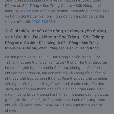
xe Phương Hồng Linh có giá vé rẻ nhất, chỉ 450000 đồng.
Đặt vé xe Sóc Trăng - Sóc Trăng Cư Jút - Đắk Nông chính
hãng tại
Vexere.com
để có giá rẻ nhất, đảm bảo giữ chỗ 100%
và hỗ trợ đổi trả vé miễn phí. Tổng đài tư vấn, đặt vé và đổi
trả vé miễn phí:
1900 888684
.
3. Giới thiệu, tư vấn các dòng xe chạy tuyến đường
xe đi Cư Jút - Đắk Nông từ Sóc Trăng - Sóc Trăng:
Dòng xe đi Cư Jút - Đắk Nông từ Sóc Trăng - Sóc Trăng
limousine 9 chỗ vip, chất lượng cao: Tiện lợi, sang trọng
Là sản phẩm xe đi Cư Jút - Đắk Nông từ Sóc Trăng - Sóc
Trăng limousine 9 chỗ cải tiến từ xe 16 chỗ. Nội thất được làm
lại với các ghế bọc da chuẩn Châu Âu, không chỉ êm ái cho
chuyến hành trình xa, mà còn mát mẻ và không hề bị hầm bí
như các ghế bọc da bình thường. Kèm theo các ghế có nhiều
tiện nghi hiện đại như ti-vi, tủ lạnh mini, ổ cắm usb, đèn đọc
sách, hệ thống âm thanh cao cấp. Có vách ngăn riêng biệt
giữa khoang lái và khoang hành khách. Khoảng cách giữa các
ghế ngồi rất thoải mái, không nhồi nhét. Luôn đáp ứng được
nhu cầu về sang trọng, thoải mái và tiện nghi trong việc di
chuyển.