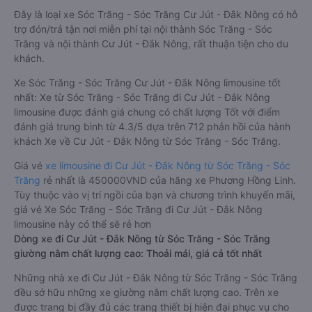
Đây là loại xe Sóc Trăng - Sóc Trăng Cư Jút - Đắk Nông có hỗ
trợ đón/trả tận nơi miễn phí tại nội thành Sóc Trăng - Sóc
Trăng và nội thành Cư Jút - Đắk Nông, rất thuận tiện cho du
khách.
Xe Sóc Trăng - Sóc Trăng Cư Jút - Đắk Nông limousine tốt
nhất: Xe từ Sóc Trăng - Sóc Trăng đi Cư Jút - Đắk Nông
limousine được đánh giá chung có chất lượng Tốt với điểm
đánh giá trung bình từ 4.3/5 dựa trên 712 phản hồi của hành
khách Xe về Cư Jút - Đắk Nông từ Sóc Trăng - Sóc Trăng.
Giá vé
xe limousine đi Cư Jút - Đắk Nông từ Sóc Trăng - Sóc
Trăng
rẻ nhất là 450000VND của hãng xe Phương Hồng Linh.
Tùy thuộc vào vị trí ngồi của bạn và chương trình khuyến mãi,
giá vé Xe Sóc Trăng - Sóc Trăng đi Cư Jút - Đắk Nông
limousine này có thể sẽ rẻ hơn
Dòng xe đi Cư Jút - Đắk Nông từ Sóc Trăng - Sóc Trăng
giường nằm chất lượng cao: Thoải mái, giá cả tốt nhất
Những nhà xe đi Cư Jút - Đắk Nông từ Sóc Trăng - Sóc Trăng
đều sở hữu những xe giường nằm chất lượng cao. Trên xe
được trang bị đầy đủ các trang thiết bị hiện đại phục vụ cho