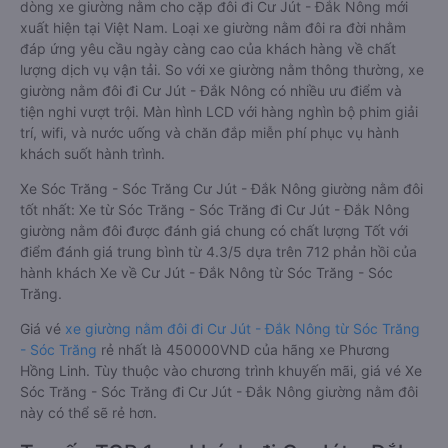
dòng xe giường nằm cho cặp đôi đi Cư Jút - Đắk Nông mới
xuất hiện tại Việt Nam. Loại xe giường nằm đôi ra đời nhằm
đáp ứng yêu cầu ngày càng cao của khách hàng về chất
lượng dịch vụ vận tải. So với xe giường nằm thông thường, xe
giường nằm đôi đi Cư Jút - Đắk Nông có nhiều ưu điểm và
tiện nghi vượt trội. Màn hình LCD với hàng nghìn bộ phim giải
trí, wifi, và nước uống và chăn đắp miễn phí phục vụ hành
khách suốt hành trình.
Xe Sóc Trăng - Sóc Trăng Cư Jút - Đắk Nông giường nằm đôi
tốt nhất: Xe từ Sóc Trăng - Sóc Trăng đi Cư Jút - Đắk Nông
giường nằm đôi được đánh giá chung có chất lượng Tốt với
điểm đánh giá trung bình từ 4.3/5 dựa trên 712 phản hồi của
hành khách Xe về Cư Jút - Đắk Nông từ Sóc Trăng - Sóc
Trăng.
Giá vé
xe giường nằm đôi đi Cư Jút - Đắk Nông từ Sóc Trăng
- Sóc Trăng
rẻ nhất là 450000VND của hãng xe Phương
Hồng Linh. Tùy thuộc vào chương trình khuyến mãi, giá vé Xe
Sóc Trăng - Sóc Trăng đi Cư Jút - Đắk Nông giường nằm đôi
này có thể sẽ rẻ hơn.