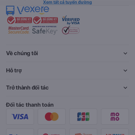
Xem tất cả tuyến đường
keyboard_arrow_down
Về chúng tôi
keyboard_arrow_down
Hỗ trợ
keyboard_arrow_down
Trở thành đối tác
Đối tác thanh toán