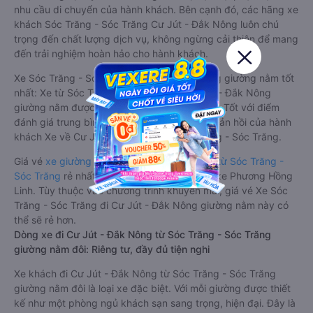
nhu cầu di chuyển của hành khách. Bên cạnh đó, các hãng xe
khách Sóc Trăng - Sóc Trăng Cư Jút - Đắk Nông luôn chú
trọng đến chất lượng dịch vụ, không ngừng cải thiện để mang
đến trải nghiệm hoàn hảo cho hành khách.
Xe Sóc Trăng - Sóc Trăng Cư Jút - Đắk Nông giường nằm tốt
nhất: Xe từ Sóc Trăng - Sóc Trăng đi Cư Jút - Đắk Nông
giường nằm được đánh giá chung chất lượng Tốt với điểm
đánh giá trung bình từ 4.3/5 dựa trên 712 phản hồi của hành
khách Xe về Cư Jút - Đắk Nông từ Sóc Trăng - Sóc Trăng.
Giá vé
xe giường nằm đi Cư Jút - Đắk Nông từ Sóc Trăng -
Sóc Trăng
rẻ nhất là 450000VND của hãng xe Phương Hồng
Linh. Tùy thuộc vào chương trình khuyến mãi, giá vé Xe Sóc
Trăng - Sóc Trăng đi Cư Jút - Đắk Nông giường nằm này có
thể sẽ rẻ hơn.
Dòng xe đi Cư Jút - Đắk Nông từ Sóc Trăng - Sóc Trăng
giường nằm đôi: Riêng tư, đầy đủ tiện nghi
Xe khách đi Cư Jút - Đắk Nông từ Sóc Trăng - Sóc Trăng
giường nằm đôi là loại xe đặc biệt. Với mỗi giường được thiết
kế như một phòng ngủ khách sạn sang trọng, hiện đại. Đây là