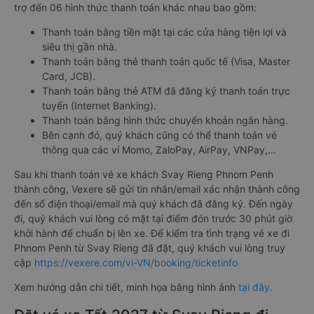
trợ đến 06 hình thức thanh toán khác nhau bao gồm:
Thanh toán bằng tiền mặt tại các cửa hàng tiện lợi và
siêu thị gần nhà.
Thanh toán bằng thẻ thanh toán quốc tế (Visa, Master
Card, JCB).
Thanh toán bằng thẻ ATM đã đăng ký thanh toán trực
tuyến (Internet Banking).
Thanh toán bằng hình thức chuyển khoản ngân hàng.
Bên cạnh đó, quý khách cũng có thể thanh toán vé
thông qua các ví Momo, ZaloPay, AirPay, VNPay,…
Sau khi thanh toán vé xe khách Svay Rieng Phnom Penh
thành công, Vexere sẽ gửi tin nhắn/email xác nhận thành công
đến số điện thoại/email mà quý khách đã đăng ký. Đến ngày
đi, quý khách vui lòng có mặt tại điểm đón trước 30 phút giờ
khởi hành để chuẩn bị lên xe. Để kiểm tra tình trạng vé xe đi
Phnom Penh từ Svay Rieng đã đặt, quý khách vui lòng truy
cập
https://vexere.com/vi-VN/booking/ticketinfo
Xem hướng dẫn chi tiết, minh họa bằng hình ảnh
tại đây.