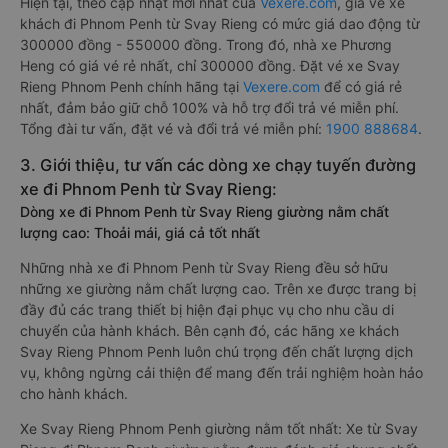
Hiện tại, theo cập nhật mới nhất của
Vexere.com
, giá vé xe
khách đi Phnom Penh từ Svay Rieng có mức giá dao động từ
300000 đồng - 550000 đồng. Trong đó, nhà xe Phương
Heng có giá vé rẻ nhất, chỉ 300000 đồng. Đặt vé xe Svay
Rieng Phnom Penh chính hãng tại
Vexere.com
để có giá rẻ
nhất, đảm bảo giữ chỗ 100% và hỗ trợ đổi trả vé miễn phí.
Tổng đài tư vấn, đặt vé và đổi trả vé miễn phí:
1900 888684
.
3. Giới thiệu, tư vấn các dòng xe chạy tuyến đường
xe đi Phnom Penh từ Svay Rieng:
Dòng xe đi Phnom Penh từ Svay Rieng giường nằm chất
lượng cao: Thoải mái, giá cả tốt nhất
Những nhà xe đi Phnom Penh từ Svay Rieng đều sở hữu
những xe giường nằm chất lượng cao. Trên xe được trang bị
đầy đủ các trang thiết bị hiện đại phục vụ cho nhu cầu di
chuyển của hành khách. Bên cạnh đó, các hãng xe khách
Svay Rieng Phnom Penh luôn chú trọng đến chất lượng dịch
vụ, không ngừng cải thiện để mang đến trải nghiệm hoàn hảo
cho hành khách.
Xe Svay Rieng Phnom Penh giường nằm tốt nhất: Xe từ Svay