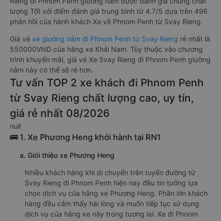
Rieng đi Phnom Penh giường nằm được đánh giá chung chất
lượng Tốt với điểm đánh giá trung bình từ 4.7/5 dựa trên 496
phản hồi của hành khách Xe về Phnom Penh từ Svay Rieng.
Giá vé
xe giường nằm đi Phnom Penh từ Svay Rieng
rẻ nhất là
550000VND của hãng xe Khải Nam. Tùy thuộc vào chương
trình khuyến mãi, giá vé Xe Svay Rieng đi Phnom Penh giường
nằm này có thể sẽ rẻ hơn.
Tư vấn TOP 2 xe khách đi Phnom Penh
từ Svay Rieng chất lượng cao, uy tín,
giá rẻ nhất 08/2026
null
🚌 1. Xe Phương Heng khởi hành tại RN1
a. Giới thiệu xe Phương Heng
Nhiều khách hàng khi di chuyển trên tuyến đường từ
Svay Rieng đi Phnom Penh hiện nay đều tin tưởng lựa
chọn dịch vụ của hãng xe Phương Heng. Phần lớn khách
hàng đều cảm thấy hài lòng và muốn tiếp tục sử dụng
dịch vụ của hãng xe này trong tương lai. Xe đi Phnom