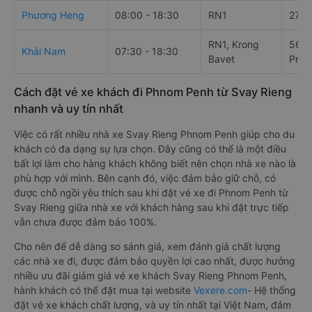
Phương Heng
08:00 - 18:30
RN1
279 
RN1, Krong
56 S
Khải Nam
07:30 - 18:30
Bavet
Prey
Cách đặt vé xe khách đi Phnom Penh từ Svay Rieng
nhanh và uy tín nhất
Việc có rất nhiều nhà xe Svay Rieng Phnom Penh giúp cho du
khách có đa dạng sự lựa chọn. Đây cũng có thể là một điều
bất lợi làm cho hàng khách không biết nên chọn nhà xe nào là
phù hợp với mình. Bên cạnh đó, việc đảm bảo giữ chỗ, có
được chỗ ngồi yêu thích sau khi đặt vé xe đi Phnom Penh từ
Svay Rieng giữa nhà xe với khách hàng sau khi đặt trực tiếp
vẫn chưa được đảm bảo 100%.
Cho nên để dễ dàng so sánh giá, xem đánh giá chất lượng
các nhà xe đi, được đảm bảo quyền lợi cao nhất, được hưởng
nhiều ưu đãi giảm giá vé xe khách Svay Rieng Phnom Penh,
hành khách có thể đặt mua tại website
Vexere.com
- Hệ thống
đặt vé xe khách chất lượng, và uy tín nhất tại Việt Nam, đảm