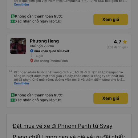
khi đi qua biên giới Việt Nam 🇻🇳 Campuchia 🇰🇭. 19,76 USD bao gồm bảo
hiểm, nước, khăn giấy ướt, túi đựng giày, máy lạnh, sự hỗ trợ tại biên giới để
Xem thêm
tôi thậm chí không phải điền bất kỳ mẫu đơn nào. Không vội vã, không xếp
hàng, không đám đông, không ồn ào - cách di chuyển thực sự dễ chịu. Xe
buýt rộng rãi, sạch sẽ và chỉ còn một nửa chỗ. Tôi chắc chắn sẽ chuyển từ
Không cần thanh toán trước
Xem giá
máy bay ✈️ sang xe buýt giường nằm 🚌 ngay bây giờ. Tuyệt vời, không căng
Xác nhận chỗ ngay lập tức
thẳng và an toàn. Bữa sáng của tôi; thịt bò mỏng chiên 🥩 đậu xanh &amp;
trứng chiên 🍳 Tôi đã bỏ qua cơm 🌾 Thêm cà phê đen với đá 🧊 không
đường. Tôi ước bạn ở đây.
Phương Heng
4.7
Ghế ngồi 29 chỗ
(201 đánh giá)
Cửa khẩu quốc tế Bavet
4 giờ
Văn phòng Phnôm Pênh
Rất ngạc nhiên trước chất lượng dịch vụ, tôi đã đi du lịch khắp Campuchia
bằng xe buýt được một thời gian và đây chắc chắn là công ty tốt nhất mà
tôi đã chọn. Chỗ ngồi rộng, đường viền êm ái và thêm điểm cộng cho khả
năng nằm. (Bạn có thể không hiểu mọi chuyện xảy ra ở biên giới, với hộ
Xem thêm
chiếu và mọi thứ nhưng bạn chỉ cần tin tưởng vào quy trình và làm theo
nhóm) 10/10
Không cần thanh toán trước
Xem giá
Xác nhận chỗ ngay lập tức
Đặt mua vé xe đi Phnom Penh từ Svay
Rieng chất lượng cao và giá vé ưu đãi nhất: