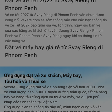
Đặt vé xe Tết 2027 từ Svay Rieng đi
Phnom Penh
Vé xe tết 2027 từ Svay Rieng đi Phnom Penh vẫn chưa được
công bố. Vexere.com sẽ sớm thông báo cho các bạn thông tin
vé xe Tết 2027 bao gồm giá vé, lịch trình, ngày giờ bán vé
của các hãng xe khách đi tuyến đường Svay Rieng - Phnom
Penh và Phnom Penh - Svay Rieng ngay khi có thông tin từ
các hãng xe.
Đặt vé máy bay giá rẻ từ Svay Rieng đi
Phnom Penh
Ứng dụng đặt vé Xe khách, Máy bay,
Tàu hoả và Thuê xe
Vexere - ứng dụng đặt vé đa phương tiện với hơn 3000+ nhà
xe chất lượng cao, 5000+ tuyến đường toàn quốc, tất cả hãng
bay và hãng tàu cùng dịch vụ thuê xe máy, xe du lịch phủ
khắp các tỉnh thành tại Việt Nam.
Ứng dụng hiển thị thông tin đầy đủ, minh bạch cùng vô vàn
tiện ích giúp người dùng so sánh và lựa chọn phương án di