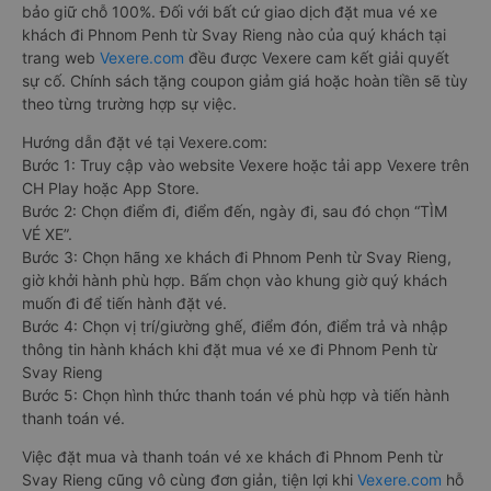
bảo giữ chỗ 100%. Đối với bất cứ giao dịch đặt mua vé xe
khách đi Phnom Penh từ Svay Rieng nào của quý khách tại
trang web
Vexere.com
đều được Vexere cam kết giải quyết
sự cố. Chính sách tặng coupon giảm giá hoặc hoàn tiền sẽ tùy
theo từng trường hợp sự việc.
Hướng dẫn đặt vé tại Vexere.com:
Bước 1: Truy cập vào website Vexere hoặc tải app Vexere trên
CH Play hoặc App Store.
Bước 2: Chọn điểm đi, điểm đến, ngày đi, sau đó chọn “TÌM
VÉ XE”.
Bước 3: Chọn hãng xe khách đi Phnom Penh từ Svay Rieng,
giờ khởi hành phù hợp. Bấm chọn vào khung giờ quý khách
muốn đi để tiến hành đặt vé.
Bước 4: Chọn vị trí/giường ghế, điểm đón, điểm trả và nhập
thông tin hành khách khi đặt mua vé xe đi Phnom Penh từ
Svay Rieng
Bước 5: Chọn hình thức thanh toán vé phù hợp và tiến hành
thanh toán vé.
Việc đặt mua và thanh toán vé xe khách đi Phnom Penh từ
Svay Rieng cũng vô cùng đơn giản, tiện lợi khi
Vexere.com
hỗ