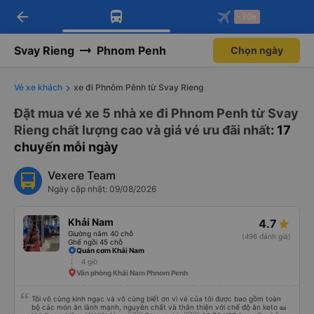
arrow_back
Tải app Vexere ngay!
Tải app Vexere
-30k
Mở app
Mở app
Nhận ưu đãi thành viên độc
-30k/ghế khi đặt vé máy bay qua
quyền
app
Svay Rieng
Phnom Penh
Chọn ngày
Vé xe khách
xe đi Phnôm Pênh từ Svay Rieng
Đặt mua vé xe 5 nhà xe đi Phnom Penh từ Svay
Rieng chất lượng cao và giá vé ưu đãi nhất
: 17
chuyến mỗi ngày
Vexere Team
Ngày cập nhật: 09/08/2026
Khải Nam
4.7
Giường nằm 40 chỗ
(496 đánh giá)
Ghế ngồi 45 chỗ
Quán cơm Khải Nam
4 giờ
Văn phòng Khải Nam Phnom Penh
Tôi vô cùng kinh ngạc và vô cùng biết ơn vì vé của tôi được bao gồm toàn
bộ các món ăn lành mạnh, nguyên chất và thân thiện với chế độ ăn keto 🎫