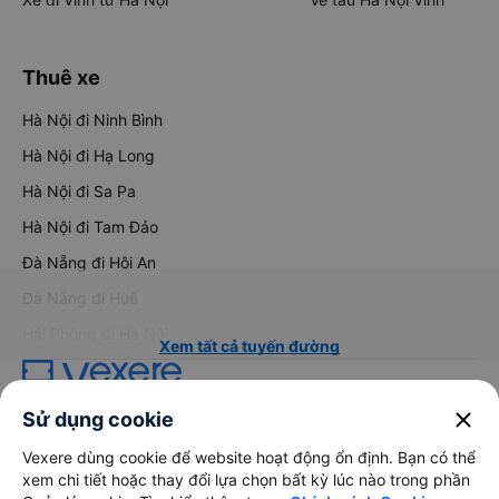
Thuê xe
Hà Nội đi Ninh Bình
Hà Nội đi Hạ Long
Hà Nội đi Sa Pa
Hà Nội đi Tam Đảo
Đà Nẵng đi Hội An
Đà Nẵng đi Huế
Hải Phòng đi Hà Nội
Xem tất cả tuyến đường
close
Sử dụng cookie
Vexere dùng cookie để website hoạt động ổn định. Bạn có thể
xem chi tiết hoặc thay đổi lựa chọn bất kỳ lúc nào trong phần