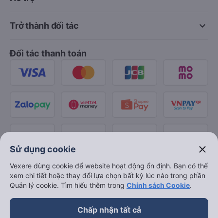
keyboard_arrow_down
Trở thành đối tác
Đối tác thanh toán
close
Sử dụng cookie
Vexere dùng cookie để website hoạt động ổn định. Bạn có thể
xem chi tiết hoặc thay đổi lựa chọn bất kỳ lúc nào trong phần
Quản lý cookie. Tìm hiểu thêm trong
Chính sách Cookie
.
Chấp nhận tất cả