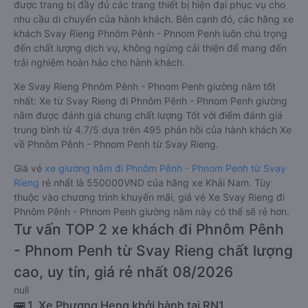
được trang bị đầy đủ các trang thiết bị hiện đại phục vụ cho
nhu cầu di chuyển của hành khách. Bên cạnh đó, các hãng xe
khách Svay Rieng Phnôm Pênh - Phnom Penh luôn chú trọng
đến chất lượng dịch vụ, không ngừng cải thiện để mang đến
trải nghiệm hoàn hảo cho hành khách.
Xe Svay Rieng Phnôm Pênh - Phnom Penh giường nằm tốt
nhất: Xe từ Svay Rieng đi Phnôm Pênh - Phnom Penh giường
nằm được đánh giá chung chất lượng Tốt với điểm đánh giá
trung bình từ 4.7/5 dựa trên 495 phản hồi của hành khách Xe
về Phnôm Pênh - Phnom Penh từ Svay Rieng.
Giá vé
xe giường nằm đi Phnôm Pênh - Phnom Penh từ Svay
Rieng
rẻ nhất là 550000VND của hãng xe Khải Nam. Tùy
thuộc vào chương trình khuyến mãi, giá vé Xe Svay Rieng đi
Phnôm Pênh - Phnom Penh giường nằm này có thể sẽ rẻ hơn.
Tư vấn TOP 2 xe khách đi Phnôm Pênh
- Phnom Penh từ Svay Rieng chất lượng
cao, uy tín, giá rẻ nhất 08/2026
null
🚌 1. Xe Phương Heng khởi hành tại RN1