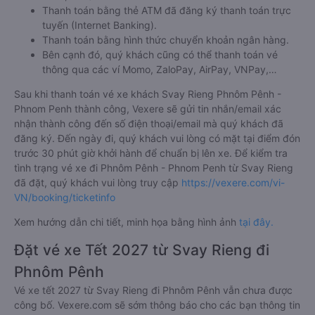
Thanh toán bằng thẻ ATM đã đăng ký thanh toán trực
tuyến (Internet Banking).
Thanh toán bằng hình thức chuyển khoản ngân hàng.
Bên cạnh đó, quý khách cũng có thể thanh toán vé
thông qua các ví Momo, ZaloPay, AirPay, VNPay,…
Sau khi thanh toán vé xe khách Svay Rieng Phnôm Pênh -
Phnom Penh thành công, Vexere sẽ gửi tin nhắn/email xác
nhận thành công đến số điện thoại/email mà quý khách đã
đăng ký. Đến ngày đi, quý khách vui lòng có mặt tại điểm đón
trước 30 phút giờ khởi hành để chuẩn bị lên xe. Để kiểm tra
tình trạng vé xe đi Phnôm Pênh - Phnom Penh từ Svay Rieng
đã đặt, quý khách vui lòng truy cập
https://vexere.com/vi-
VN/booking/ticketinfo
Xem hướng dẫn chi tiết, minh họa bằng hình ảnh
tại đây.
Đặt vé xe Tết 2027 từ Svay Rieng đi
Phnôm Pênh
Vé xe tết 2027 từ Svay Rieng đi Phnôm Pênh vẫn chưa được
công bố. Vexere.com sẽ sớm thông báo cho các bạn thông tin