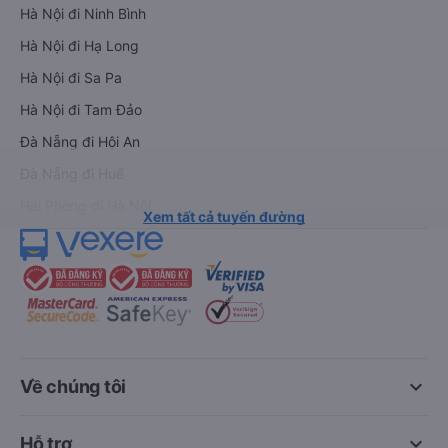
Hà Nội đi Ninh Bình
Hà Nội đi Hạ Long
Hà Nội đi Sa Pa
Hà Nội đi Tam Đảo
Đà Nẵng đi Hội An
Đà Nẵng đi Huế
Hải Phòng đi Hà Nội
Xem tất cả tuyến đường
keyboard_arrow_down
Về chúng tôi
keyboard_arrow_down
Hỗ trợ