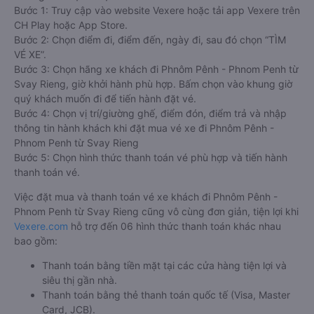
Bước 1: Truy cập vào website Vexere hoặc tải app Vexere trên
CH Play hoặc App Store.
Bước 2: Chọn điểm đi, điểm đến, ngày đi, sau đó chọn “TÌM
VÉ XE”.
Bước 3: Chọn hãng xe khách đi Phnôm Pênh - Phnom Penh từ
Svay Rieng, giờ khởi hành phù hợp. Bấm chọn vào khung giờ
quý khách muốn đi để tiến hành đặt vé.
Bước 4: Chọn vị trí/giường ghế, điểm đón, điểm trả và nhập
thông tin hành khách khi đặt mua vé xe đi Phnôm Pênh -
Phnom Penh từ Svay Rieng
Bước 5: Chọn hình thức thanh toán vé phù hợp và tiến hành
thanh toán vé.
Việc đặt mua và thanh toán vé xe khách đi Phnôm Pênh -
Phnom Penh từ Svay Rieng cũng vô cùng đơn giản, tiện lợi khi
Vexere.com
hỗ trợ đến 06 hình thức thanh toán khác nhau
bao gồm:
Thanh toán bằng tiền mặt tại các cửa hàng tiện lợi và
siêu thị gần nhà.
Thanh toán bằng thẻ thanh toán quốc tế (Visa, Master
Card, JCB).