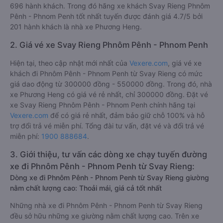
696 hành khách. Trong đó hãng xe khách Svay Rieng Phnôm
Pênh - Phnom Penh tốt nhất tuyến được đánh giá 4.7/5 bởi
201 hành khách là nhà xe Phương Heng.
2. Giá vé xe Svay Rieng Phnôm Pênh - Phnom Penh
Hiện tại, theo cập nhật mới nhất của
Vexere.com
, giá vé xe
khách đi Phnôm Pênh - Phnom Penh từ Svay Rieng có mức
giá dao động từ 300000 đồng - 550000 đồng. Trong đó, nhà
xe Phương Heng có giá vé rẻ nhất, chỉ 300000 đồng. Đặt vé
xe Svay Rieng Phnôm Pênh - Phnom Penh chính hãng tại
Vexere.com
để có giá rẻ nhất, đảm bảo giữ chỗ 100% và hỗ
trợ đổi trả vé miễn phí. Tổng đài tư vấn, đặt vé và đổi trả vé
miễn phí:
1900 888684
.
3. Giới thiệu, tư vấn các dòng xe chạy tuyến đường
xe đi Phnôm Pênh - Phnom Penh từ Svay Rieng:
Dòng xe đi Phnôm Pênh - Phnom Penh từ Svay Rieng giường
nằm chất lượng cao: Thoải mái, giá cả tốt nhất
Những nhà xe đi Phnôm Pênh - Phnom Penh từ Svay Rieng
đều sở hữu những xe giường nằm chất lượng cao. Trên xe