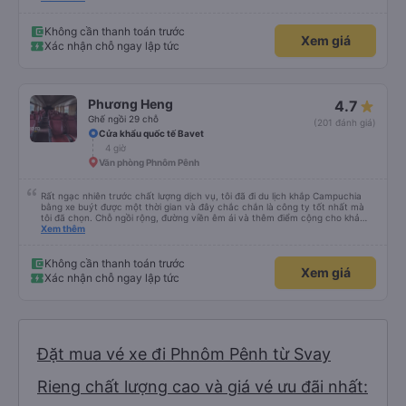
tôi thậm chí không phải điền bất kỳ mẫu đơn nào. Không vội vã, không xếp
hàng, không đám đông, không ồn ào - cách di chuyển thực sự dễ chịu. Xe
buýt rộng rãi, sạch sẽ và chỉ còn một nửa chỗ. Tôi chắc chắn sẽ chuyển từ
Không cần thanh toán trước
Xem giá
máy bay ✈️ sang xe buýt giường nằm 🚌 ngay bây giờ. Tuyệt vời, không căng
Xác nhận chỗ ngay lập tức
thẳng và an toàn. Bữa sáng của tôi; thịt bò mỏng chiên 🥩 đậu xanh &amp;
trứng chiên 🍳 Tôi đã bỏ qua cơm 🌾 Thêm cà phê đen với đá 🧊 không
đường. Tôi ước bạn ở đây.
Phương Heng
4.7
Ghế ngồi 29 chỗ
(201 đánh giá)
Cửa khẩu quốc tế Bavet
4 giờ
Văn phòng Phnôm Pênh
Rất ngạc nhiên trước chất lượng dịch vụ, tôi đã đi du lịch khắp Campuchia
bằng xe buýt được một thời gian và đây chắc chắn là công ty tốt nhất mà
tôi đã chọn. Chỗ ngồi rộng, đường viền êm ái và thêm điểm cộng cho khả
năng nằm. (Bạn có thể không hiểu mọi chuyện xảy ra ở biên giới, với hộ
Xem thêm
chiếu và mọi thứ nhưng bạn chỉ cần tin tưởng vào quy trình và làm theo
nhóm) 10/10
Không cần thanh toán trước
Xem giá
Xác nhận chỗ ngay lập tức
Đặt mua vé xe đi Phnôm Pênh từ Svay
Rieng chất lượng cao và giá vé ưu đãi nhất: