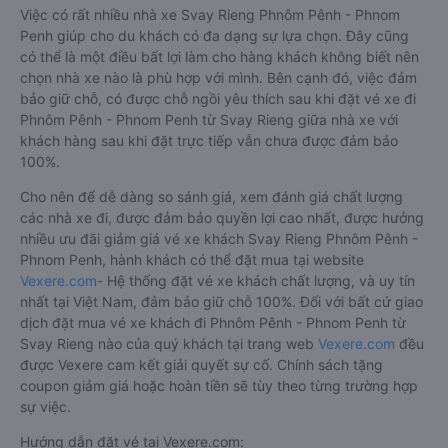
Việc có rất nhiều nhà xe Svay Rieng Phnôm Pênh - Phnom
Penh giúp cho du khách có đa dạng sự lựa chọn. Đây cũng
có thể là một điều bất lợi làm cho hàng khách không biết nên
chọn nhà xe nào là phù hợp với mình. Bên cạnh đó, việc đảm
bảo giữ chỗ, có được chỗ ngồi yêu thích sau khi đặt vé xe đi
Phnôm Pênh - Phnom Penh từ Svay Rieng giữa nhà xe với
khách hàng sau khi đặt trực tiếp vẫn chưa được đảm bảo
100%.
Cho nên để dễ dàng so sánh giá, xem đánh giá chất lượng
các nhà xe đi, được đảm bảo quyền lợi cao nhất, được hưởng
nhiều ưu đãi giảm giá vé xe khách Svay Rieng Phnôm Pênh -
Phnom Penh, hành khách có thể đặt mua tại website
Vexere.com
- Hệ thống đặt vé xe khách chất lượng, và uy tín
nhất tại Việt Nam, đảm bảo giữ chỗ 100%. Đối với bất cứ giao
dịch đặt mua vé xe khách đi Phnôm Pênh - Phnom Penh từ
Svay Rieng nào của quý khách tại trang web
Vexere.com
đều
được Vexere cam kết giải quyết sự cố. Chính sách tặng
coupon giảm giá hoặc hoàn tiền sẽ tùy theo từng trường hợp
sự việc.
Hướng dẫn đặt vé tại Vexere.com: