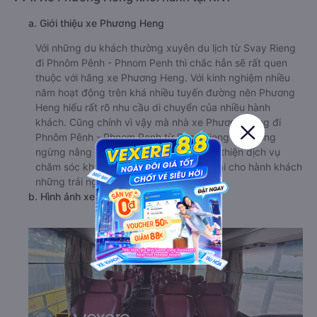
a. Giới thiệu xe Phương Heng
Với những du khách thường xuyên du lịch từ Svay Rieng
đi Phnôm Pênh - Phnom Penh thì chắc hẳn sẽ rất quen
thuộc với hãng xe Phương Heng. Với kinh nghiệm nhiều
năm hoạt động trên khá nhiều tuyến đường nên Phương
Heng hiểu rất rõ nhu cầu di chuyển của nhiều hành
khách. Cũng chính vì vậy mà nhà xe Phương Heng đi
Phnôm Pênh - Phnom Penh từ Svay Rieng đã không
ngừng nâng cao chất lượng xe và hoàn thiện dịch vụ
chăm sóc khách hàng, đảm bảo mang lại cho hành khách
những trải nghiệm dịch vụ cao cấp nhất.
b. Hình ảnh xe Phương Heng