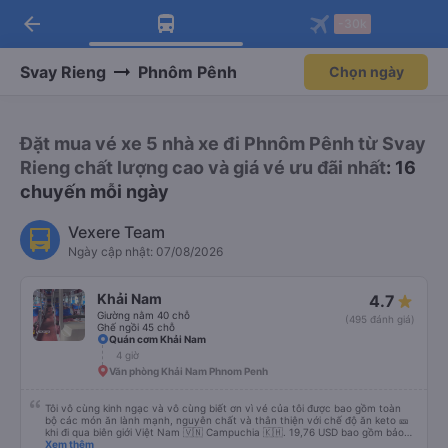
arrow_back
Tải app Vexere ngay!
Tải app Vexere
-30k
Mở app
Mở app
Nhận ưu đãi thành viên độc
-30k/ghế khi đặt vé máy bay qua
quyền
app
Svay Rieng
Phnôm Pênh
Chọn ngày
Đặt mua vé xe 5 nhà xe đi Phnôm Pênh từ Svay
Rieng chất lượng cao và giá vé ưu đãi nhất
: 16
chuyến mỗi ngày
Vexere Team
Ngày cập nhật: 07/08/2026
Khải Nam
4.7
Giường nằm 40 chỗ
(495 đánh giá)
Ghế ngồi 45 chỗ
Quán cơm Khải Nam
4 giờ
Văn phòng Khải Nam Phnom Penh
Tôi vô cùng kinh ngạc và vô cùng biết ơn vì vé của tôi được bao gồm toàn
bộ các món ăn lành mạnh, nguyên chất và thân thiện với chế độ ăn keto 🎫
khi đi qua biên giới Việt Nam 🇻🇳 Campuchia 🇰🇭. 19,76 USD bao gồm bảo
hiểm, nước, khăn giấy ướt, túi đựng giày, máy lạnh, sự hỗ trợ tại biên giới để
Xem thêm