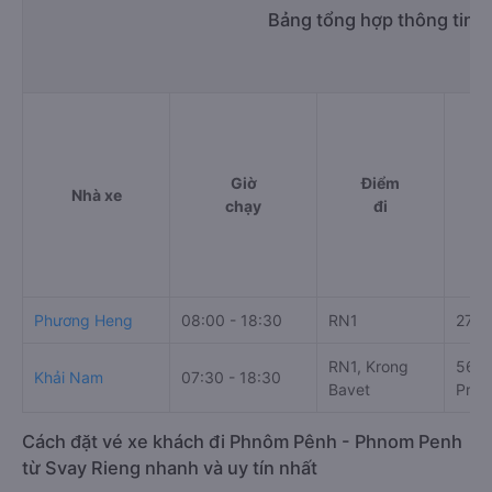
Bảng tổng hợp thông tin 
Giờ
Điểm
Nhà xe
chạy
đi
Phương Heng
08:00 - 18:30
RN1
279 
RN1, Krong
56 S
Khải Nam
07:30 - 18:30
Bavet
Prey
Cách đặt vé xe khách đi Phnôm Pênh - Phnom Penh
từ Svay Rieng nhanh và uy tín nhất