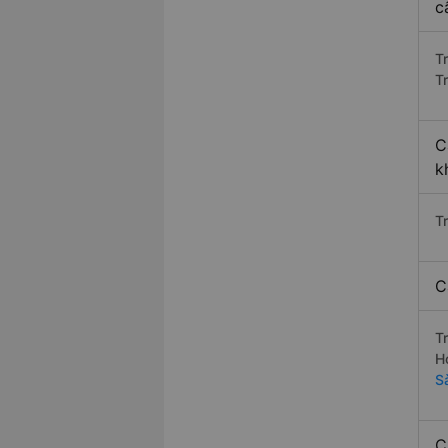
c
T
T
C
k
Tr
C
T
H
S
C