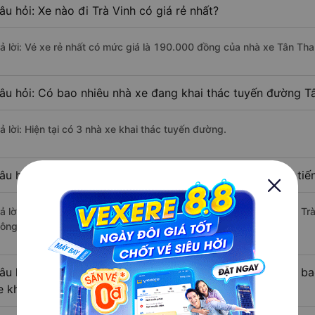
âu hỏi: Xe nào đi Trà Vinh có giá rẻ nhất?
rả lời: Vé xe rẻ nhất có mức giá là 190.000 đồng của nhà xe Tân Th
âu hỏi: Có bao nhiêu nhà xe đang khai thác tuyến đường Tân
ả lời: Hiện tại có 3 nhà xe khai thác tuyến đường.
âu hỏi: Từ Tân Bình - Sài Gòn đi Trà Vinh mất bao nhiêu ti
rả lời: Thời gian di chuyển bằng xe khách từ Tân Bình - Sài Gòn đi T
ông thuận lợi.
âu hỏi: Khoảng cách từ Tân Bình - Sài Gòn đi Trà Vinh là 
e khách?