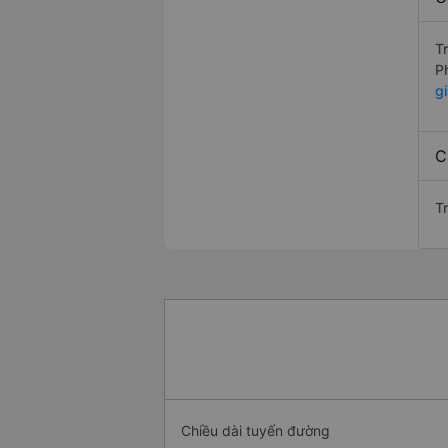
T
P
g
C
Tr
Chiều dài tuyến đường