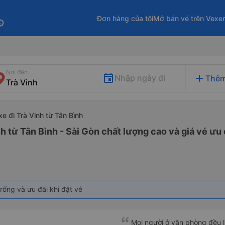
Đơn hàng của tôi
Mở bán vé trên Vexe
fo
Nơi đến
add
Nhập ngày đi
Thêm
xe đi Trà Vinh từ Tân Bình
h từ Tân Bình - Sài Gòn chất lượng cao và giá vé ưu 
rống và ưu đãi khi đặt vé
Mọi người ở văn phòng đều lị