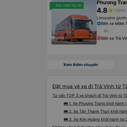
Phương Tra
Xác nhận tức thì
4.8
star
(3966 
Limousine giườ
Bến xe Miền 
4h
Bến xe Trà Vi
Xem thêm chuyến
Đặt mua vé xe đi Trà Vinh từ T
Tư vấn TOP 3 xe khách đi Trà Vinh từ Tâ
🚌 1. Xe Phương Trang khởi hành t
🚌 2. Xe Tân Thanh Thuỷ khởi hàn
🚌 3. Xe Kim Hoàng khởi hành tại