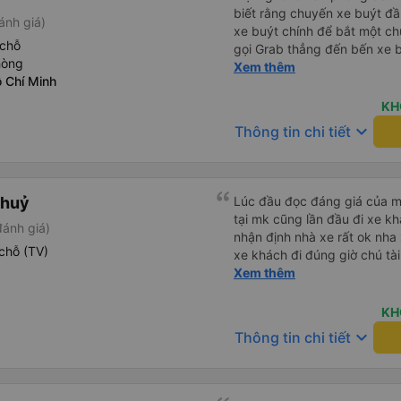
biết rằng chuyến xe buýt đầu
ánh giá)
xe buýt chính để bắt một ch
 chỗ
gọi Grab thẳng đến bến xe bu
hòng
không phải mang vác hành lý
Xem thêm
 Chí Minh
chính sạch sẽ, thoải mái và c
KH
keyboard_arrow_down
Thông tin chi tiết
Thuỷ
Lúc đầu đọc đáng giá của mn
tại mk cũng lần đầu đi xe k
đánh giá)
nhận định nhà xe rất ok nha
chỗ (TV)
xe khách đi đúng giờ chú tài
đầu nha nv trên xe cũng ch
Xem thêm
ủng hộ nhà xe
KH
keyboard_arrow_down
Thông tin chi tiết