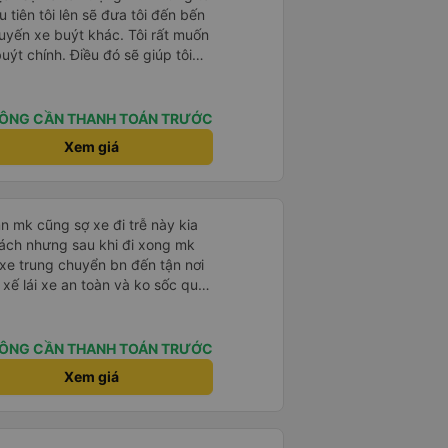
 tiên tôi lên sẽ đưa tôi đến bến
uyến xe buýt khác. Tôi rất muốn
ýt chính. Điều đó sẽ giúp tôi
 nhiều lần. Ngoài ra, xe buýt
huyến đi rất dễ chịu.
ÔNG CẦN THANH TOÁN TRƯỚC
Xem giá
 mk cũng sợ xe đi trễ này kia
hách nhưng sau khi đi xong mk
 xe trung chuyển bn đến tận nơi
 xế lái xe an toàn và ko sốc quá
u đáo nchung mk có đi sg vẫn
ÔNG CẦN THANH TOÁN TRƯỚC
Xem giá