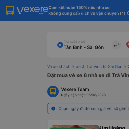
Cam kết hoàn 150% nếu nhà xe

không cung cấp dịch vụ vận chuyển (*)
in
Nơi xuất phát
import_export
Vé xe khách
xe đi Trà Vinh từ Sài Gòn
Đặt mua vé xe 6 nhà xe đi Trà Vin
Vexere Team
Ngày cập nhật: 05/08/2026
Chọn ngày đi để xem giá vé, số ghế t
info
Kim Hoàng