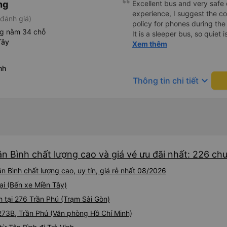
ng
Excellent bus and very safe 
experience, I suggest the 
đánh giá)
policy for phones during the
ng nằm 34 chỗ
It is a sleeper bus, so quiet 
Tây
Wi-Fi password clearly insid
Xem thêm
would definitely ride with them again! --------
lượng tốt và tài xế lái xe rấ
nh
hơn, tôi góp ý nhà xe nên có
keyboard_arrow_down
Thông tin chi tiết
lặng (tắt âm thanh điện tho
phiền hành khách khác ngủ.
mật khẩu Wi-Fi trong xe để
Tôi vẫn sẽ tiếp tục ủng hộ nh
ân Bình chất lượng cao và giá vé ưu đãi nhất: 226 ch
n Bình chất lượng cao, uy tín, giá rẻ nhất 08/2026
ại (Bến xe Miền Tây)
h tại 276 Trần Phú (Trạm Sài Gòn)
 273B, Trần Phú (Văn phòng Hồ Chí Minh)