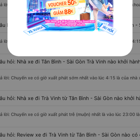
rả lời: Đoạn đường đi Trà Vinh từ Tân Bình - Sài Gòn có chiều dài kh
âu hỏi: Mỗi ngày có bao nhiêu chuyến xe khách Tân Bình - S
rả lời: Trung bình mỗi ngày có khoảng 226 chuyến xe bắt đầu từ 4:1
âu hỏi: Nhà xe đi Tân Bình - Sài Gòn Trà Vinh nào khởi hàn
rả lời: Chuyến xe có giờ xuất phát sớm nhất vào lúc 4:15 là của nhà
âu hỏi: Nhà xe đi Trà Vinh từ Tân Bình - Sài Gòn nào khởi h
rả lời: Chuyến xe có giờ xuất phát trễ (muộn) nhất là vào lúc 23:00 
âu hỏi: Review xe đi Trà Vinh từ Tân Bình - Sài Gòn nào có 