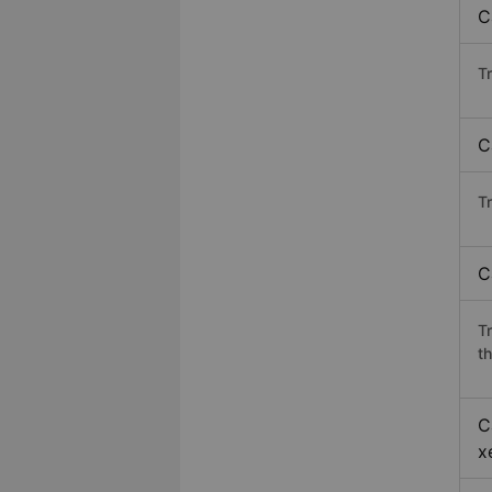
C
T
C
Tr
C
T
th
C
x