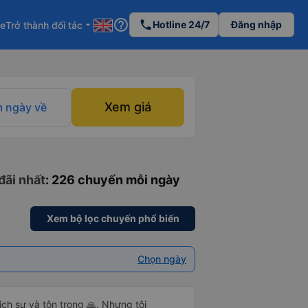
help_outline
phone
Hotline 24/7
Đăng nhập
re
Trở thành đối tác
arrow_drop_down
Xem giá
 ngày về
đãi nhất
: 226 chuyến mỗi ngày
Xem bộ lọc chuyến phổ biến
Chọn ngày
ch sự và tôn trọng 🙏. Nhưng tôi