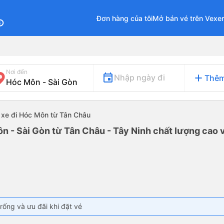
Đơn hàng của tôi
Mở bán vé trên Vexe
fo
Nơi đến
add
Nhập ngày đi
Thêm
xe đi Hóc Môn từ Tân Châu
n - Sài Gòn từ Tân Châu - Tây Ninh chất lượng cao v
rống và ưu đãi khi đặt vé