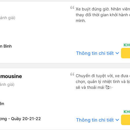
Xe buýt đúng giờ. Nhân viên r
thay đổi thời gian khởi hành
ánh giá)
mình.
KH
n Bình
keyboard_arrow_down
Thông tin chi tiết
imousine
Chuyến đi tuyệt vời, xe đưa
chọn, quản lý nhiệt tình và l
ánh giá)
sẽ và thoải mái 🥰✨
ên
KH
ơng - Quầy 20-21-22
keyboard_arrow_down
Thông tin chi tiết