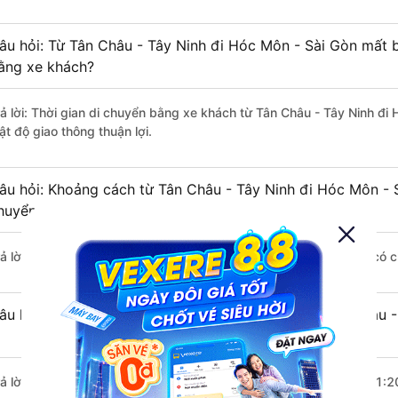
âu hỏi: Từ Tân Châu - Tây Ninh đi Hóc Môn - Sài Gòn mất b
ằng xe khách?
rả lời: Thời gian di chuyển bằng xe khách từ Tân Châu - Tây Ninh đi
ật độ giao thông thuận lợi.
âu hỏi: Khoảng cách từ Tân Châu - Tây Ninh đi Hóc Môn - S
huyển bằng xe khách?
rả lời: Đoạn đường đi Hóc Môn - Sài Gòn từ Tân Châu - Tây Ninh có 
âu hỏi: Mỗi ngày có bao nhiêu chuyến xe khách Tân Châu -
rả lời: Trung bình mỗi ngày có khoảng 203 chuyến xe bắt đầu từ 1:2