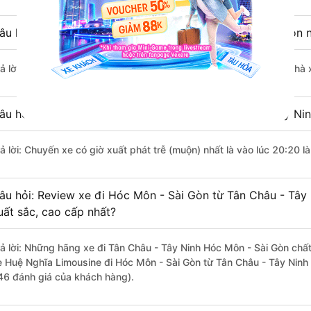
âu hỏi: Nhà xe đi Tân Châu - Tây Ninh Hóc Môn - Sài Gòn 
rả lời: Chuyến xe có giờ xuất phát sớm nhất vào lúc 1:20 là của nhà
âu hỏi: Nhà xe đi Hóc Môn - Sài Gòn từ Tân Châu - Tây Nin
rả lời: Chuyến xe có giờ xuất phát trễ (muộn) nhất là vào lúc 20:20 
âu hỏi: Review xe đi Hóc Môn - Sài Gòn từ Tân Châu - Tây 
uất sắc, cao cấp nhất?
rả lời: Những hãng xe đi Tân Châu - Tây Ninh Hóc Môn - Sài Gòn chất 
e Huệ Nghĩa Limousine đi Hóc Môn - Sài Gòn từ Tân Châu - Tây Ninh 
46 đánh giá của khách hàng).