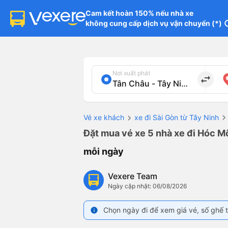
Cam kết hoàn 150% nếu nhà xe

không cung cấp dịch vụ vận chuyển (*)
in
Nơi xuất phát
import_export
Vé xe khách
xe đi Sài Gòn từ Tây Ninh
Đặt mua vé xe 5 nhà xe đi Hóc Mô
mỗi ngày
Vexere Team
Ngày cập nhật: 06/08/2026
Chọn ngày đi để xem giá vé, số ghế t
info