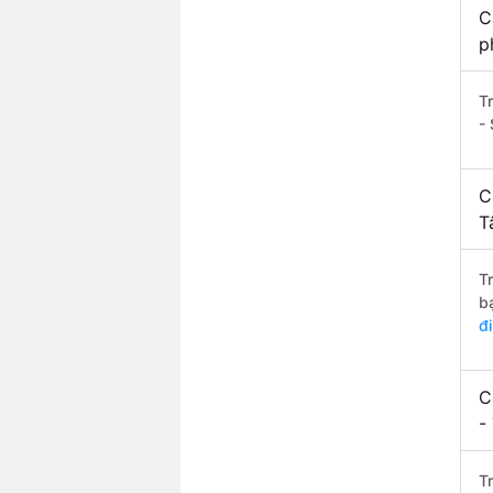
C
p
T
- 
C
T
T
b
đ
C
-
T