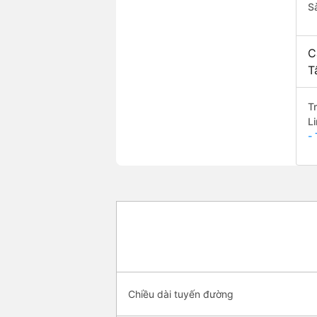
S
C
T
T
L
-
Chiều dài tuyến đường