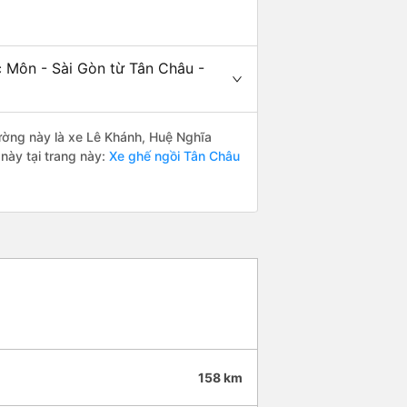
c Môn - Sài Gòn từ Tân Châu -
đường này là xe Lê Khánh, Huệ Nghĩa
này tại trang này:
Xe ghế ngồi Tân Châu
158 km