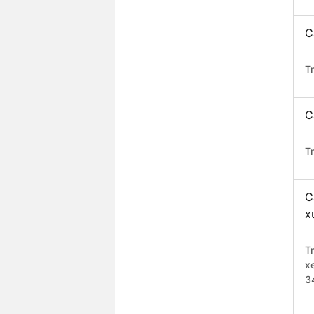
C
T
C
T
C
x
T
x
3