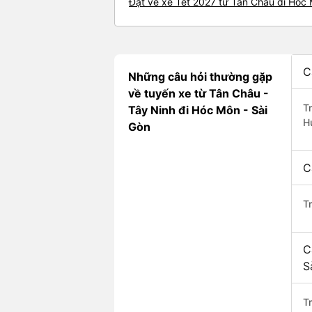
Đặt vé xe Tết 2027 từ Tân Châu đi Hóc
C
Những câu hỏi thường gặp
về tuyến xe từ Tân Châu -
T
Tây Ninh đi Hóc Môn - Sài
H
Gòn
C
T
C
S
Tr