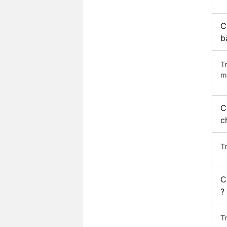
C
b
T
m
C
c
T
C
?
T