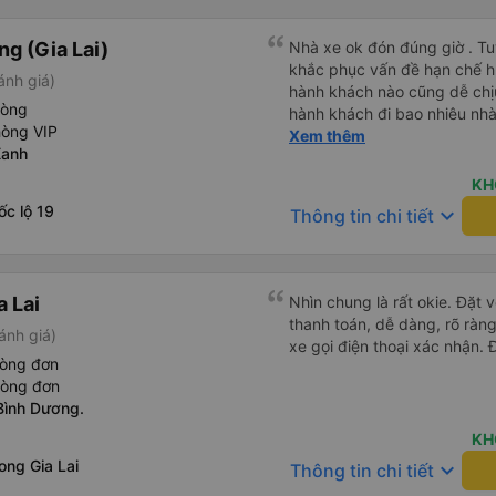
g (Gia Lai)
Nhà xe ok đón đúng giờ . Tuy
khắc phục vấn đề hạn chế hút
ánh giá)
hành khách nào cũng dễ chịu
hòng
hành khách đi bao nhiêu nhà 
hòng VIP
nhưng hãy theo cách vận hà
Xem thêm
Xanh
tổng đài cho tới nội quy...
đc..
KH
c lộ 19
keyboard_arrow_down
Thông tin chi tiết
a Lai
Nhìn chung là rất okie. Đặt
thanh toán, dễ dàng, rõ ràng
ánh giá)
xe gọi điện thoại xác nhận. 
hòng đơn
hòng đơn
ình Dương.
KH
ong Gia Lai
keyboard_arrow_down
Thông tin chi tiết