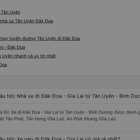
ừ Tân Uyên
iá nhà xe Tân Uyên Đăk Đoa
e chạy tuyến đường Tân Uyên đi Đăk Đoa
ên - Đăk Đoa
 Uyên nhanh và uy tín nhất
 Đoa
âu hỏi: Nhà xe đi Đăk Đoa - Gia Lai từ Tân Uyên - Bình Dư
rả lời: Xe đi Đăk Đoa - Gia Lai từ Tân Uyên - Bình Dương được đánh g
iệt Tân Phát, Tấn Hưng (Gia Lai), An Phát Kbang (Gia Lai).
âu hỏi: Xe nào đi Đăk Đoa - Gia Lai có giá rẻ nhất?