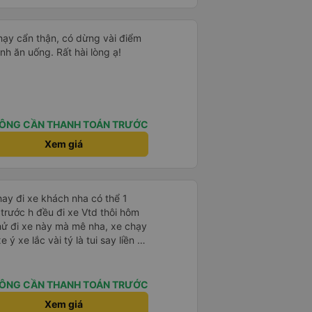
chạy cẩn thận, có dừng vài điểm
nh ăn uống. Rất hài lòng ạ!
ÔNG CẦN THANH TOÁN TRƯỚC
Xem giá
t hay đi xe khách nha có thể 1
trước h đều đi xe Vtd thôi hôm
hử đi xe này mà mê nha, xe chạy
 ý xe lắc vài tý là tui say liền à
ểu thậm chí gần nữa đoạn đg tui
lạnh mở rất mát ko quá lạnh
tui đy máy lạnh mở như mùa
ÔNG CẦN THANH TOÁN TRƯỚC
ng ấm lắm má ko hôi ko ngứa
Xem giá
xe chăn mỏng điều hòa lạnh đắp