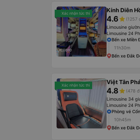
Kính Diên H
Xác nhận tức thì
4.6
star
(1257 
Limousine giườ
Limousine 24 P
Bến xe Miền 
11h30m
Bến xe Đắk Đ
Việt Tân Ph
Xác nhận tức thì
4.8
star
(478 đ
Limousine 34 g
Limousine 24 P
Phòng vé Cổn
10h45m
Bến xe Đắk Đ