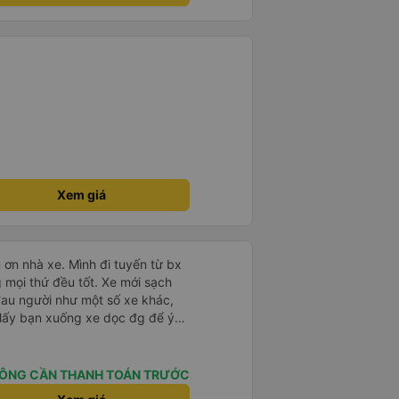
 hổng dám đắp, mấy trạm dừng
u nhiều chỗ tui đi mấy xe khác
ko luôn 😭 nhưng bù lại thì
ũng mắc hơn những xe khác,
hình như xe này cũng bị phản
 kết giá rẻ, wc (có nước), chăn
ay nhưng giường bé, vé ăn nhích
ục vụ vé ko tốt nhưng tui
 chung tuỵt zời sau này sẽ là
Xem giá
 ơn nhà xe. Mình đi tuyến từ bx
mọi thứ đều tốt. Xe mới sạch
 đau người như một số xe khác,
 Mấy bạn xuống xe dọc đg để ý
ÔNG CẦN THANH TOÁN TRƯỚC