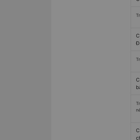
T
C
Đ
Tr
C
b
T
n
C
c