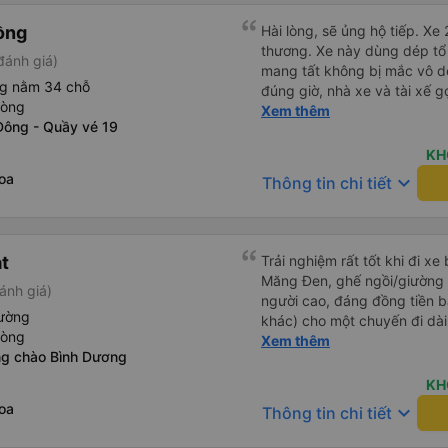
ồng
Hài lòng, sẽ ủng hộ tiếp. Xe
thương. Xe này dùng dép tổ
đánh giá)
mang tất không bị mắc vô d
ng nằm 34 chỗ
đúng giờ, nhà xe và tài xế g
hòng
trong buổi sáng ngày đi. Gần
Xem thêm
Đông - Quầy vé 19
phụ xe có gọi nhắc. Giờ dự k
Dak Doa đón trả đúng nơi. T
KH
nhưng xe mình đi nằm giườn
oa
keyboard_arrow_down
Thông tin chi tiết
thấy tài xế hút thuốc. Nói c
át
Trải nghiệm rất tốt khi đi xe
Măng Đen, ghế ngồi/giường r
ánh giá)
người cao, đáng đồng tiền b
iường
khác) cho một chuyến đi dài
hòng
dụng lại sau.
Xem thêm
g chào Bình Dương
KH
oa
keyboard_arrow_down
Thông tin chi tiết