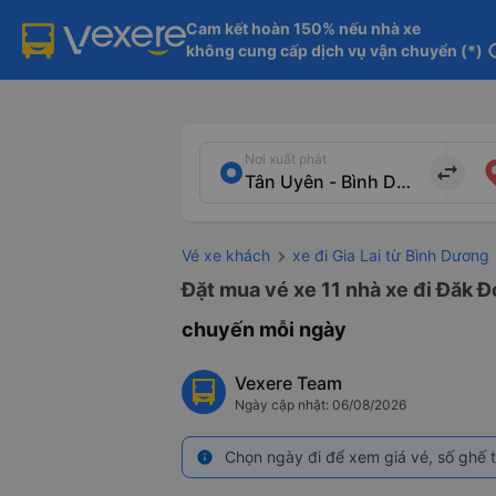
Cam kết hoàn 150% nếu nhà xe

không cung cấp dịch vụ vận chuyển (*)
in
Nơi xuất phát
import_export
Vé xe khách
xe đi Gia Lai từ Bình Dương
Đặt mua vé xe 11 nhà xe đi Đăk Đ
chuyến mỗi ngày
Vexere Team
Ngày cập nhật: 06/08/2026
Chọn ngày đi để xem giá vé, số ghế t
info