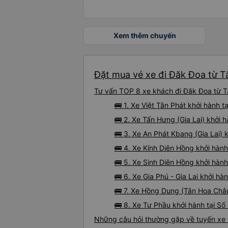
Xem thêm chuyến
Đặt mua vé xe đi Đăk Đoa từ Tâ
Tư vấn TOP 8 xe khách đi Đăk Đoa từ Tâ
🚌 1. Xe Việt Tân Phát khởi hành 
🚌 2. Xe Tấn Hưng (Gia Lai) khởi h
🚌 3. Xe An Phát Kbang (Gia Lai) 
🚌 4. Xe Kính Diên Hồng khởi hành
🚌 5. Xe Sinh Diên Hồng khởi hành
🚌 6. Xe Gia Phú - Gia Lai khởi hàn
🚌 7. Xe Hồng Dung (Tân Hoa Châu
🚌 8. Xe Tư Phầu khởi hành tại Số
Những câu hỏi thường gặp về tuyến xe 