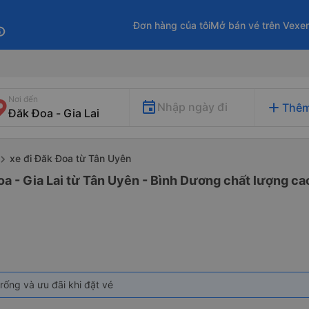
Đơn hàng của tôi
Mở bán vé trên Vexe
fo
Nơi đến
add
Nhập ngày đi
Thêm
xe đi Đăk Đoa từ Tân Uyên
oa - Gia Lai từ Tân Uyên - Bình Dương chất lượng cao
rống và ưu đãi khi đặt vé