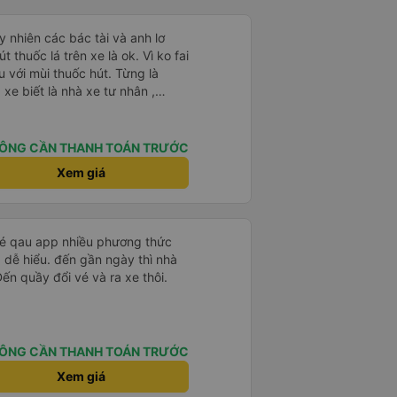
 nhiên các bác tài và anh lơ
 thuốc lá trên xe là ok. Vì ko fai
 với mùi thuốc hút. Từng là
xe biết là nhà xe tư nhân ,
nh của Phương Trang Busline, từ
 Vé có mắc 1 chúc cũng chấp nhận
ÔNG CẦN THANH TOÁN TRƯỚC
Xem giá
 vé qau app nhiều phương thức
 dễ hiểu. đến gần ngày thì nhà
Đến quầy đổi vé và ra xe thôi.
ÔNG CẦN THANH TOÁN TRƯỚC
Xem giá