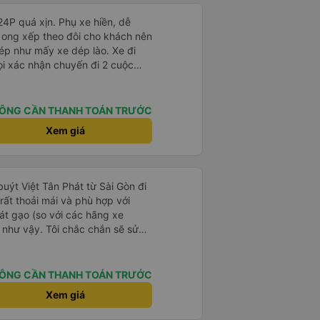
 24P quá xịn. Phụ xe hiền, dễ
 ong xếp theo đôi cho khách nên
ép như mấy xe dép lào. Xe đi
ọi xác nhận chuyến đi 2 cuộc
 tới giờ đi khách nào chưa ra kịp
iến trả sát sao. Đi từ BXMD -
hấy review tài xế hút thuốc
ÔNG CẦN THANH TOÁN TRƯỚC
g số 2 gần đầu xe thì không
Xem giá
hung là nên đi xe 24P nhà này.
 buýt Việt Tân Phát từ Sài Gòn đi
ất thoải mái và phù hợp với
át gạo (so với các hãng xe
 như vậy. Tôi chắc chắn sẽ sử
ÔNG CẦN THANH TOÁN TRƯỚC
Xem giá