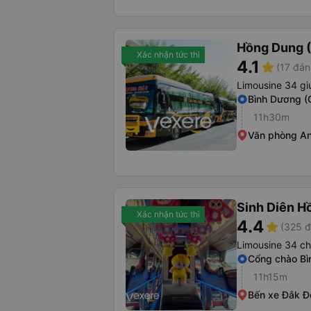
Hồng Dung 
Xác nhận tức thì
4.1
star
(17 đán
Limousine 34 g
Bình Dương (
11h30m
Văn phòng A
Sinh Diên H
Xác nhận tức thì
4.4
star
(325 đ
Limousine 34 c
Cổng chào B
11h15m
Bến xe Đắk Đ