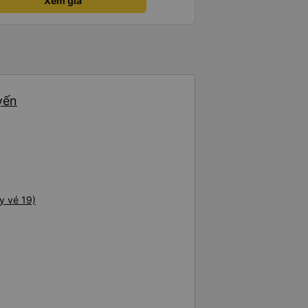
Xem giá
yến
y vé 19)