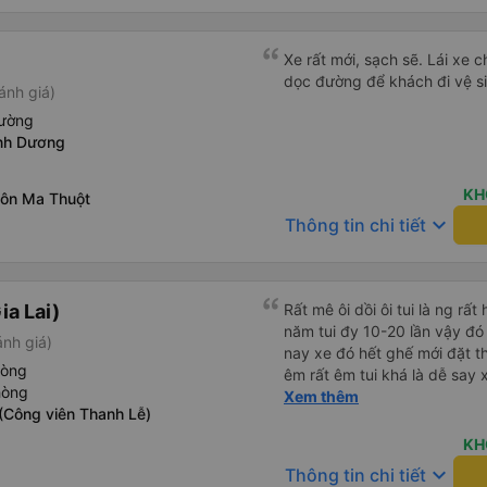
Xe rất mới, sạch sẽ. Lái xe 
dọc đường để khách đi vệ si
ánh giá)
iường
nh Dương
KH
ôn Ma Thuột
keyboard_arrow_down
Thông tin chi tiết
ia Lai)
Rất mê ôi dồi ôi tui là ng rấ
năm tui đy 10-20 lần vậy đó 
ánh giá)
nay xe đó hết ghế mới đặt t
hòng
êm rất êm tui khá là dễ say xe
hòng
mà đi xe này tui ngồi các ki
Xem thêm
(Công viên Thanh Lễ)
ngồi ko nằm luôn ko s, máy 
cũng ko quá nóng nhiều xe 
KH
đông bắc cực luôn, chăn cũ
keyboard_arrow_down
Thông tin chi tiết
đắp yên tâm lắm tr có mấy 