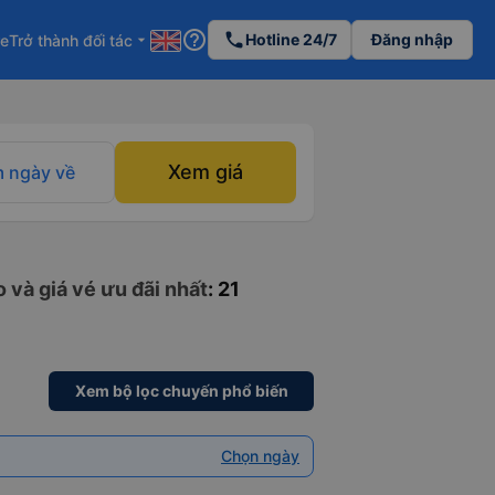
help_outline
phone
Hotline 24/7
Đăng nhập
re
Trở thành đối tác
arrow_drop_down
Xem giá
 ngày về
 và giá vé ưu đãi nhất
: 21
Xem bộ lọc chuyến phổ biến
Chọn ngày