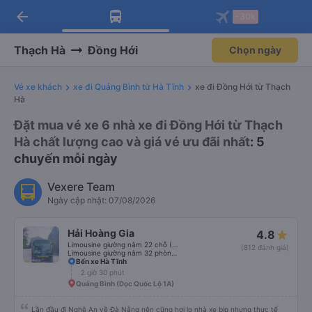
arrow_back
Tải app Vexere ngay!
Tải app Vexere
-30k
Mở app
Mở app
Nhận ưu đãi thành viên độc
-30k/ghế khi đặt vé máy bay qua
quyền
app
Thạch Hà
Đồng Hới
Chọn ngày
Vé xe khách
xe đi Quảng Bình từ Hà Tĩnh
xe đi Đồng Hới từ Thạch
Hà
Đặt mua vé xe 6 nhà xe đi Đồng Hới từ Thạch
Hà chất lượng cao và giá vé ưu đãi nhất
: 5
chuyến mỗi ngày
Vexere Team
Ngày cập nhật: 07/08/2026
Hải Hoàng Gia
4.8
Limousine giường nằm 22 chỗ (WC)
(812 đánh giá)
Limousine giường nằm 32 phòng (WC)
Bến xe Hà Tĩnh
2 giờ 30 phút
Quảng Bình (Dọc Quốc Lộ 1A)
Lần đầu đi Nghệ An về Đà Nẵng nên cũng hơi lo nhà xe bịp nhưng thực tế