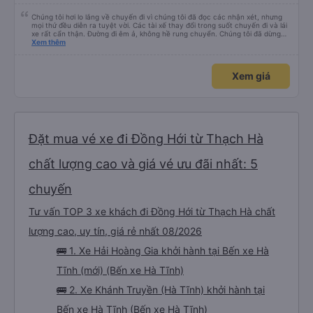
Chúng tôi hơi lo lắng về chuyến đi vì chúng tôi đã đọc các nhận xét, nhưng
mọi thứ đều diễn ra tuyệt vời. Các tài xế thay đổi trong suốt chuyến đi và lái
xe rất cẩn thận. Đường đi êm ả, không hề rung chuyển. Chúng tôi đã dừng
đủ số lần để đi vệ sinh và dừng lại để ăn tối. Nhìn chung, ghế ngồi có thể hơi
Xem thêm
ngắn đối với những người cao trên 180 cm nhưng đó không phải là vấn đề
lớn. Chúng tôi rất thích chuyến đi.
Xem giá
Đặt mua vé xe đi Đồng Hới từ Thạch Hà
chất lượng cao và giá vé ưu đãi nhất: 5
chuyến
Tư vấn TOP 3 xe khách đi Đồng Hới từ Thạch Hà chất
lượng cao, uy tín, giá rẻ nhất 08/2026
🚌 1. Xe Hải Hoàng Gia khởi hành tại Bến xe Hà
Tĩnh (mới) (Bến xe Hà Tĩnh)
🚌 2. Xe Khánh Truyền (Hà Tĩnh) khởi hành tại
Bến xe Hà Tĩnh (Bến xe Hà Tĩnh)