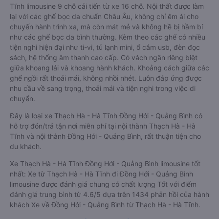
Tĩnh limousine 9 chỗ cải tiến từ xe 16 chỗ. Nội thất được làm
lại với các ghế bọc da chuẩn Châu Âu, không chỉ êm ái cho
chuyến hành trình xa, mà còn mát mẻ và không hề bị hầm bí
như các ghế bọc da bình thường. Kèm theo các ghế có nhiều
tiện nghi hiện đại như ti-vi, tủ lạnh mini, ổ cắm usb, đèn đọc
sách, hệ thống âm thanh cao cấp. Có vách ngăn riêng biệt
giữa khoang lái và khoang hành khách. Khoảng cách giữa các
ghế ngồi rất thoải mái, không nhồi nhét. Luôn đáp ứng được
nhu cầu về sang trọng, thoải mái và tiện nghi trong việc di
chuyển.
Đây là loại xe Thạch Hà - Hà Tĩnh Đồng Hới - Quảng Bình có
hỗ trợ đón/trả tận nơi miễn phí tại nội thành Thạch Hà - Hà
Tĩnh và nội thành Đồng Hới - Quảng Bình, rất thuận tiện cho
du khách.
Xe Thạch Hà - Hà Tĩnh Đồng Hới - Quảng Bình limousine tốt
nhất: Xe từ Thạch Hà - Hà Tĩnh đi Đồng Hới - Quảng Bình
limousine được đánh giá chung có chất lượng Tốt với điểm
đánh giá trung bình từ 4.6/5 dựa trên 1434 phản hồi của hành
khách Xe về Đồng Hới - Quảng Bình từ Thạch Hà - Hà Tĩnh.