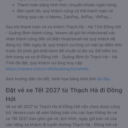
Thanh toán bằng hình thức chuyển khoản ngân hàng.
Bên cạnh đó, quý khách cũng có thể thanh toán vé
thông qua các ví Momo, ZaloPay, AirPay, VNPay,…
Sau khi thanh toán vé xe khách Thạch Hà - Hà Tĩnh Đồng Hới
- Quảng Bình thành công, Vexere sẽ gửi tin nhắn/email xác
nhận thành công đến số điện thoại/email mà quý khách đã
đăng ký. Đến ngày đi, quý khách vui lòng có mặt tại điểm đón
trước 30 phút giờ khởi hành để chuẩn bị lên xe. Để kiểm tra
tình trạng vé xe đi Đồng Hới - Quảng Bình từ Thạch Hà - Hà
Tĩnh đã đặt, quý khách vui lòng truy cập
https://vexere.com/vi-VN/booking/ticketinfo
Xem hướng dẫn chi tiết, minh họa bằng hình ảnh
tại đây.
Đặt vé xe Tết 2027 từ Thạch Hà đi Đồng
Hới
Vé xe tết 2027 từ Thạch Hà đi Đồng Hới vẫn chưa được công
bố. Vexere.com sẽ sớm thông báo cho các bạn thông tin vé
xe Tết 2027 bao gồm giá vé, lịch trình, ngày giờ bán vé của
các hãng xe khách đi tuyến đường Thạch Hà - Đồng Hới và