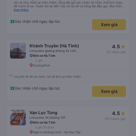
rất ok nha. Nhà xe thân thiện, tổng đài gọi xác nhận và nhắc nhở lịch chạy
để tránh lỡ xe. Trước khi xe đến 10p cả tài xế và tổng đài đều gọi. Mọi thông
tin về biển số xe và số điện thoại tài xế đều trùng khớp trong email nhận
Xem thêm
được. Mình đặt ghế nào thì giữ nguyên ghế đó cho mình. Chỗ nằm rộng rãi,
thoải mái, xe chạy êm và không có mùi, về đến ĐN sớm gần 1 tiếng so với
thời gian dự kiến. 10 điểm, lần sau có nhu cầu sẽ chọn nhà xe này để đi Vinh
Xác nhận chỗ ngay lập tức
Xem giá
<-> Đà Nẵng
Khánh Truyền (Hà Tĩnh)
4.5
Limousine giường phòng 32 chỗ (WC)
(57 đánh giá)
Bến xe Hà Tĩnh
2 giờ
Quảng Bình
chuyến đi rất an toàn, tài xế lịch sự thân thiện
Xác nhận chỗ ngay lập tức
Xem giá
Vạn Lục Tùng
4.5
Limousine 34 Giường VIP
(573 đánh giá)
Bến xe Hà Tĩnh
2 giờ 30 phút
Ngã tư đường tránh - Hà Huy Tập