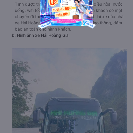
Tĩnh được trang bị đầy đủ tiện nghi như điều hòa, nước
uống, wifi tốc độ cao miễn phí, giúp hành khách có một
chuyến đi thoải mái và thư giãn. Đặc biệt, lái xe của nhà
xe Hải Hoàng Gia đều rất tuân thủ luật giao thông, đảm
bảo an toàn cho hành khách.
b. Hình ảnh xe Hải Hoàng Gia