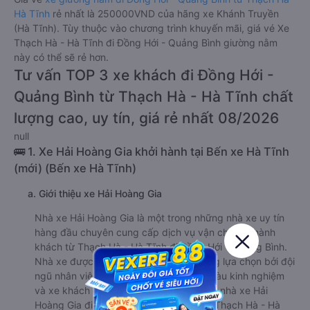
Hà Tĩnh
rẻ nhất là 250000VND của hãng xe Khánh Truyền
(Hà Tĩnh). Tùy thuộc vào chương trình khuyến mãi, giá vé Xe
Thạch Hà - Hà Tĩnh đi Đồng Hới - Quảng Bình giường nằm
này có thể sẽ rẻ hơn.
Tư vấn TOP 3 xe khách đi Đồng Hới -
Quảng Bình từ Thạch Hà - Hà Tĩnh chất
lượng cao, uy tín, giá rẻ nhất 08/2026
null
🚌 1. Xe Hải Hoàng Gia khởi hành tại Bến xe Hà Tĩnh
(mới) (Bến xe Hà Tĩnh)
a. Giới thiệu xe Hải Hoàng Gia
Nhà xe Hải Hoàng Gia là một trong những nhà xe uy tín
hàng đầu chuyên cung cấp dịch vụ vận chuyển hành
khách từ Thạch Hà - Hà Tĩnh đi Đồng Hới - Quảng Bình.
Nhà xe được nhiều khách hàng tin tưởng lựa chọn bởi đội
ngũ nhân viên tư vấn nhiệt tình, tài xế giàu kinh nghiệm
và xe khách chất lượng cao. Dàn xe của nhà xe Hải
Hoàng Gia đi Đồng Hới - Quảng Bình từ Thạch Hà - Hà