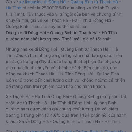
Giá vé
xe limousine đi Đồng Hới - Quảng Bình từ Thạch Hà -
Hà Tĩnh
rẻ nhất là 250000VND của hãng xe Khánh Truyền
(Hà Tĩnh). Tùy thuộc vào vị trí ngồi của bạn và chương trình
khuyến mãi, giá vé Xe Thạch Hà - Hà Tĩnh đi Đồng Hới -
Quảng Bình limousine này có thể sẽ rẻ hơn
Dòng xe đi Đồng Hới - Quảng Bình từ Thạch Hà - Hà Tĩnh
giường nằm chất lượng cao: Thoải mái, giá cả tốt nhất
Những nhà xe đi Đồng Hới - Quảng Bình từ Thạch Hà - Hà
Tĩnh đều sở hữu những xe giường nằm chất lượng cao. Trên
xe được trang bị đầy đủ các trang thiết bị hiện đại phục vụ
cho nhu cầu di chuyển của hành khách. Bên cạnh đó, các
hãng xe khách Thạch Hà - Hà Tĩnh Đồng Hới - Quảng Bình
luôn chú trọng đến chất lượng dịch vụ, không ngừng cải thiện
để mang đến trải nghiệm hoàn hảo cho hành khách.
Xe Thạch Hà - Hà Tĩnh Đồng Hới - Quảng Bình giường nằm tốt
nhất: Xe từ Thạch Hà - Hà Tĩnh đi Đồng Hới - Quảng Bình
giường nằm được đánh giá chung chất lượng Tốt với điểm
đánh giá trung bình từ 4.6/5 dựa trên 1434 phản hồi của hành
khách Xe về Đồng Hới - Quảng Bình từ Thạch Hà - Hà Tĩnh.
Giá vé
xe giường nằm đi Đồng Hới - Quảng Bình từ Thạch Hà -