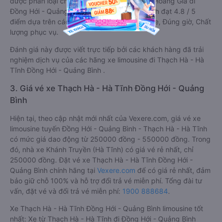
được phân loại chất lượng tốt nhất là xe Hải Hoàng Gia đi
Đồng Hới - Quảng Bình từ Thạch Hà - Hà Tĩnh đạt 4.8 / 5
điểm dựa trên các tiêu chí như: Chất lượng xe, Đúng giờ, Chất
lượng phục vụ.
Đánh giá này được viết trực tiếp bởi các khách hàng đã trải
nghiệm dịch vụ của các hãng xe limousine đi Thạch Hà - Hà
Tĩnh Đồng Hới - Quảng Bình .
3. Giá vé xe Thạch Hà - Hà Tĩnh Đồng Hới - Quảng
Bình
Hiện tại, theo cập nhật mới nhất của Vexere.com, giá vé xe
limousine tuyến Đồng Hới - Quảng Bình - Thạch Hà - Hà Tĩnh
có mức giá dao động từ 250000 đồng - 550000 đồng. Trong
đó, nhà xe Khánh Truyền (Hà Tĩnh) có giá vé rẻ nhất, chỉ
250000 đồng. Đặt vé xe Thạch Hà - Hà Tĩnh Đồng Hới -
Quảng Bình chính hãng tại
Vexere.com
để có giá rẻ nhất, đảm
bảo giữ chỗ 100% và hỗ trợ đổi trả vé miễn phí. Tổng đài tư
vấn, đặt vé và đổi trả vé miễn phí:
1900 888684
.
Xe Thạch Hà - Hà Tĩnh Đồng Hới - Quảng Bình limousine tốt
nhất: Xe từ Thạch Hà - Hà Tĩnh đi Đồng Hới - Quảng Bình