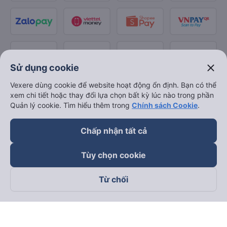
close
Sử dụng cookie
Vexere dùng cookie để website hoạt động ổn định. Bạn có thể
xem chi tiết hoặc thay đổi lựa chọn bất kỳ lúc nào trong phần
Quản lý cookie. Tìm hiểu thêm trong
Chính sách Cookie
.
Chấp nhận tất cả
Tùy chọn cookie
Từ chối
Theo dõi chúng tôi trên
Facebook
Tiktok
Youtube