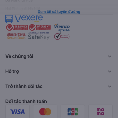
Đà Nẵng đi Huế
Hải Phòng đi Hà Nội
Xem tất cả tuyến đường
keyboard_arrow_down
Về chúng tôi
keyboard_arrow_down
Hỗ trợ
keyboard_arrow_down
Trở thành đối tác
Đối tác thanh toán