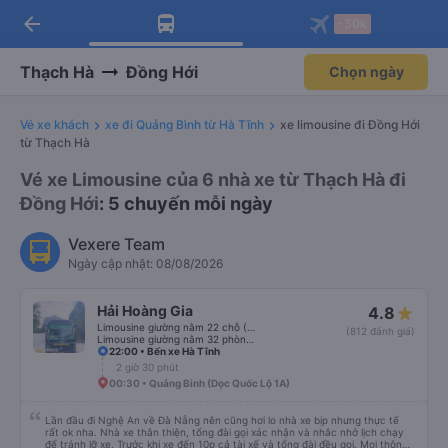
arrow_back
Tải app Vexere ngay!
Tải app Vexere
-30k
Mở app
Mở app
Nhận ưu đãi thành viên độc
-30k/ghế khi đặt vé máy bay qua
quyền
app
Thạch Hà
Đồng Hới
Chọn ngày
Vé xe khách
xe đi Quảng Bình từ Hà Tĩnh
xe limousine đi Đồng Hới
từ Thạch Hà
Vé xe Limousine của 6 nhà xe từ Thạch Hà đi
Đồng Hới
: 5 chuyến mỗi ngày
Vexere Team
Ngày cập nhật: 08/08/2026
Hải Hoàng Gia
4.8
Limousine giường nằm 22 chỗ (WC)
(812 đánh giá)
Limousine giường nằm 32 phòng (WC)
22:00 • Bến xe Hà Tĩnh
2 giờ 30 phút
00:30 • Quảng Bình (Dọc Quốc Lộ 1A)
Lần đầu đi Nghệ An về Đà Nẵng nên cũng hơi lo nhà xe bịp nhưng thực tế
rất ok nha. Nhà xe thân thiện, tổng đài gọi xác nhận và nhắc nhở lịch chạy
để tránh lỡ xe. Trước khi xe đến 10p cả tài xế và tổng đài đều gọi. Mọi thông