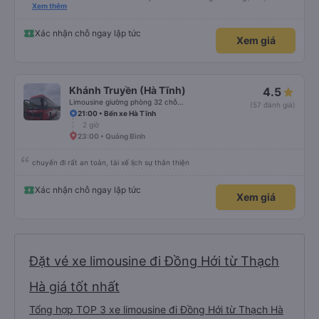
tin về biển số xe và số điện thoại tài xế đều trùng khớp trong email nhận
Xem thêm
được. Mình đặt ghế nào thì giữ nguyên ghế đó cho mình. Chỗ nằm rộng rãi,
thoải mái, xe chạy êm và không có mùi, về đến ĐN sớm gần 1 tiếng so với
thời gian dự kiến. 10 điểm, lần sau có nhu cầu sẽ chọn nhà xe này để đi Vinh
Xác nhận chỗ ngay lập tức
Xem giá
<-> Đà Nẵng
Khánh Truyền (Hà Tĩnh)
4.5
Limousine giường phòng 32 chỗ (WC)
(57 đánh giá)
21:00 • Bến xe Hà Tĩnh
2 giờ
23:00 • Quảng Bình
chuyến đi rất an toàn, tài xế lịch sự thân thiện
Xác nhận chỗ ngay lập tức
Xem giá
Đặt vé xe limousine đi Đồng Hới từ Thạch
Hà giá tốt nhất
Tổng hợp TOP 3 xe limousine đi Đồng Hới từ Thạch Hà