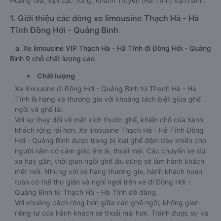
Hoàng Gia, Vạn Lục Tùng, Khánh Truyền (Hà Tĩnh) vận hành.
1. Giới thiệu các dòng xe limousine Thạch Hà - Hà
Tĩnh Đồng Hới - Quảng Bình
a. Xe limousine VIP Thạch Hà - Hà Tĩnh đi Đồng Hới - Quảng
Bình 9 chỗ chất lượng cao
Chất lượng
Xe limousine đi Đồng Hới - Quảng Bình từ Thạch Hà - Hà
Tĩnh là hạng xe thương gia với khoảng tách biệt giữa ghế
ngồi và ghế lái.
Với sự thay đổi về mặt kích thước ghế, khiến chỗ của hành
khách rộng rãi hơn. Xe limousine Thạch Hà - Hà Tĩnh Đồng
Hới - Quảng Bình được trang bị loại ghế đệm dày khiến cho
người nằm có cảm giác êm ái, thoải mái. Các chuyến xe dù
xa hay gần, thời gian ngồi ghế lâu cũng sẽ làm hành khách
mệt mỏi. Nhưng với xe hạng thương gia, hành khách hoàn
toàn có thể thư giãn và nghỉ ngơi trên xe đi Đồng Hới -
Quảng Bình từ Thạch Hà - Hà Tĩnh dễ dàng.
Với khoảng cách rộng hơn giữa các ghế ngồi, không gian
riêng tư của hành khách sẽ thoải mái hơn. Tránh được sự va