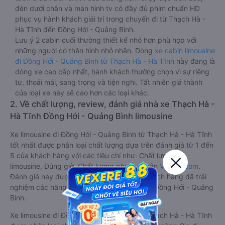
đèn dưới chân và màn hình tv có đầy đủ phim chuẩn HD
phục vụ hành khách giải trí trong chuyến đi từ Thạch Hà -
Hà Tĩnh đến Đồng Hới - Quảng Bình.
Lưu ý 2 cabin cuối thường thiết kế nhỏ hơn phù hợp với
những người có thân hình nhỏ nhắn. Dòng
xe cabin limousine
đi Đồng Hới - Quảng Bình từ Thạch Hà - Hà Tĩnh
này đang là
dòng xe cao cấp nhất, hành khách thường chọn vì sự riêng
tư, thoải mái, sang trọng và tiện nghi. Tất nhiên giá thành
của loại xe này sẽ cao hơn các loại khác.
2. Về chất lượng, review, đánh giá nhà xe Thạch Hà -
Hà Tĩnh Đồng Hới - Quảng Bình limousine
Xe limousine đi Đồng Hới - Quảng Bình từ Thạch Hà - Hà Tĩnh
tốt nhất được phân loại chất lượng dựa trên đánh giá từ 1 đến
5 của khách hàng với các tiêu chí như: Chất lượng xe
limousine, Đúng giờ, Chất lượng phục vụ trên
Vexere.com
.
Đánh giá này được viết trực tiếp bởi các khách hàng đã trải
nghiệm các hãng Xe Thạch Hà - Hà Tĩnh đi Đồng Hới - Quảng
Bình.
Xe limousine đi Đồng Hới - Quảng Bình từ Thạch Hà - Hà Tĩnh