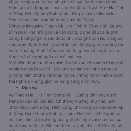
chạm trong quá trình di chuyển với các hành khách khác.
Hiện tại có 2 dòng xe limousine 9 chỗ từ Thạch Hà - Hà Tĩnh
đi Đồng Hới - Quảng Bình từ nổi tiếng là loại xe limousine
Dcar và xe limousine độ từ xe Huyndai Solati.
Dòng xe limousine Thạch Hà - Hà Tĩnh đi Đồng Hới - Quảng
Bình Dcar khá nhỏ gọn và tiện dụng, 2 ghế đầu xe là ghế
cứng, không ngã ra sau được như các ghế còn lại. Dòng xe
limousine độ từ Solati lại có trần cao, không gian xe rộng rãi
và rất thoáng. 2 ghế đầu xe của dòng này vẫn ngã ra sau
được, và các ghế ngã ra thoải mái hơn.
Một điều đáng lưu tâm chính là cảm xúc khi khách hàng trải
nghiệm chuyến xe VIP. Dù với giá thành chỉ nhỉnh hơn xe
giường nằm chừng vài chục nghìn, nhưng hành khách được
trải nghiệm không gian xe hạng sang đích thực.
Dịch vụ
Xe Thạch Hà - Hà Tĩnh Đồng Hới - Quảng Bình này được
trang bị đầy đủ các tiện ích thông thường như máy lạnh,
chăn đắp, nước uống. Điểm cộng cho dòng xe limousine Vip
đi Đồng Hới - Quảng Bình từ Thạch Hà - Hà Tĩnh là ghế có
nút tùy chỉnh độ nghiêng của ghế phù hợp với nhu cầu của
hành khách. Xe có Wifi ,có thêm tủ lạnh, ti vi led 19 inch, hệ