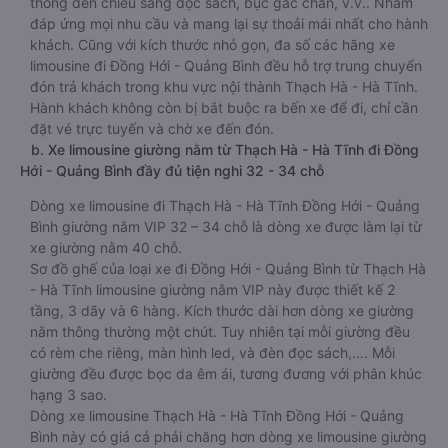
thống đèn chiếu sáng đọc sách, bục gác chân, v.v.. Nhằm
đáp ứng mọi nhu cầu và mang lại sự thoải mái nhất cho hành
khách. Cũng với kích thước nhỏ gọn, đa số các hãng xe
limousine đi Đồng Hới - Quảng Bình đều hỗ trợ trung chuyển
đón trả khách trong khu vực nội thành Thạch Hà - Hà Tĩnh.
Hành khách không còn bị bắt buộc ra bến xe để đi, chỉ cần
đặt vé trực tuyến và chờ xe đến đón.
b. Xe limousine giường nằm từ Thạch Hà - Hà Tĩnh đi Đồng
Hới - Quảng Bình đầy đủ tiện nghi 32 - 34 chỗ
Dòng xe limousine đi Thạch Hà - Hà Tĩnh Đồng Hới - Quảng
Bình giường nằm VIP 32 – 34 chỗ là dòng xe được làm lại từ
xe giường nằm 40 chỗ.
Sơ đồ ghế của loại xe đi Đồng Hới - Quảng Bình từ Thạch Hà
- Hà Tĩnh limousine giường nằm VIP này được thiết kế 2
tầng, 3 dãy và 6 hàng. Kích thước dài hơn dòng xe giường
nằm thông thường một chút. Tuy nhiên tại mỗi giường đều
có rèm che riêng, màn hình led, và đèn đọc sách,…. Mỗi
giường đều được bọc da êm ái, tương đương với phân khúc
hạng 3 sao.
Dòng xe limousine Thạch Hà - Hà Tĩnh Đồng Hới - Quảng
Bình này có giá cả phải chăng hơn dòng xe limousine giường