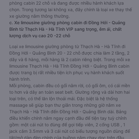
phòng cabin 22 chỗ và đang được nhiều hành khách lựa
chọn. Trong tương lai không xa, đây chính là loại xe thay thế
xe giường nằm thông thường.
c. Xe limousine giường phòng cabin đi Đồng Hới - Quảng
Bình từ Thạch Hà - Hà Tĩnh VIP sang trọng, êm ái, chất
lượng dịch vụ cao 20 -22 chỗ
Loại xe limousine giường phòng từ Thạch Hà - Hà Tĩnh đi
Đồng Hới - Quảng Bình 20 - 22 chỗ được chia làm 2 tầng, 2
dãy và 6 hàng, mỗi hàng là 2 cabin riêng biệt. Trong mỗi xe
limousine Thạch Hà - Hà Tĩnh Đồng Hới - Quảng Bình cabin
được trang bị rất nhiều tiện ích phục vụ hành khách suốt
hành trình.
Mỗi phòng, cabin đều có gối nằm rời, có gối ôm, có cái mền
to hơn và dây an toàn seat belt. Giường rộng và dài hơn hai
loại trên, có thể lăn lộn thoải mái. Đặc biệt là hệ thống
massage sẽ giúp bạn thư giãn trong những giờ nằm xe
Thạch Hà - Hà Tĩnh đến Đồng Hới - Quảng Bình dài. Bảng
điều khiển chính nằm ngay cạnh đầu để tiện tay tuỳ chỉnh
gồm: một cái nút to đùng để gọi tiếp viên, 2 cổng USB , 1
jack cắm 3.5mm và 3 cái nút có biểu tượng nguồn dùng để
tắt/mở dàn đèn chính của buồng nằm chạy dọc trên đầu,