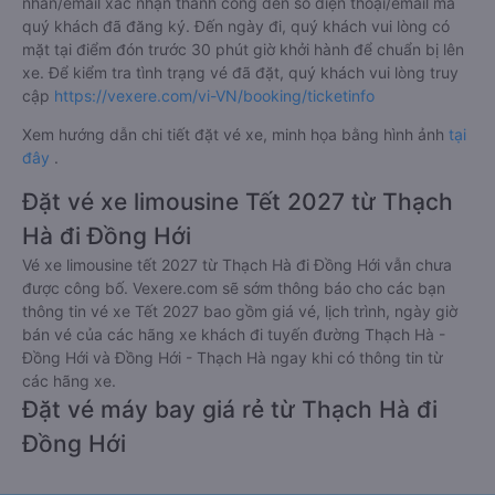
nhắn/email xác nhận thành công đến số điện thoại/email mà
quý khách đã đăng ký. Đến ngày đi, quý khách vui lòng có
mặt tại điểm đón trước 30 phút giờ khởi hành để chuẩn bị lên
xe. Để kiểm tra tình trạng vé đã đặt, quý khách vui lòng truy
cập
https://vexere.com/vi-VN/booking/ticketinfo
Xem hướng dẫn chi tiết đặt vé xe, minh họa bằng hình ảnh
tại
đây
.
Đặt vé xe limousine Tết 2027 từ Thạch
Hà đi Đồng Hới
Vé xe limousine tết 2027 từ Thạch Hà đi Đồng Hới vẫn chưa
được công bố. Vexere.com sẽ sớm thông báo cho các bạn
thông tin vé xe Tết 2027 bao gồm giá vé, lịch trình, ngày giờ
bán vé của các hãng xe khách đi tuyến đường Thạch Hà -
Đồng Hới và Đồng Hới - Thạch Hà ngay khi có thông tin từ
các hãng xe.
Đặt vé máy bay giá rẻ từ Thạch Hà đi
Đồng Hới