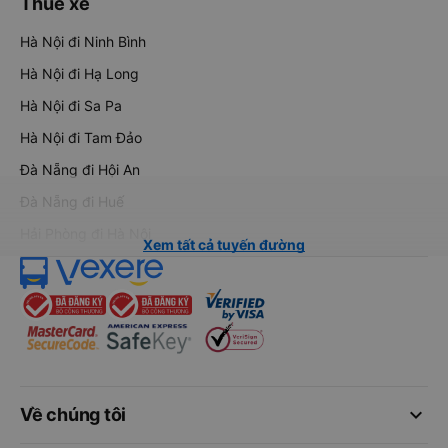
Thuê xe
Hà Nội đi Ninh Bình
Hà Nội đi Hạ Long
Hà Nội đi Sa Pa
Hà Nội đi Tam Đảo
Đà Nẵng đi Hội An
Đà Nẵng đi Huế
Hải Phòng đi Hà Nội
Xem tất cả tuyến đường
keyboard_arrow_down
Về chúng tôi