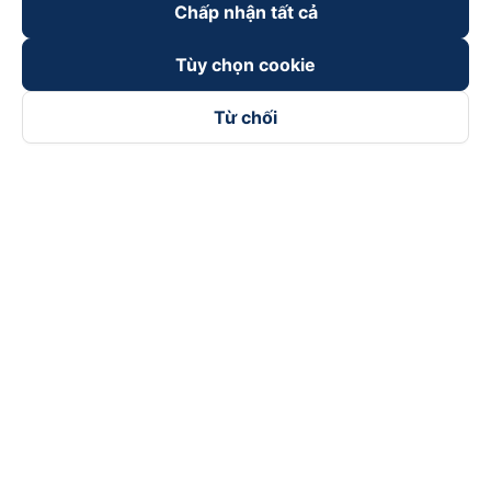
Chấp nhận tất cả
Tùy chọn cookie
Từ chối
Theo dõi chúng tôi trên
Facebook
Tiktok
Youtube
Công ty TNHH Thương Mại Dịch Vụ Vexere
Địa chỉ đăng ký kinh doanh: 8C Chữ Đồng Tử, Phường Tân
Sơn Nhất, TP. Hồ Chí Minh, Việt Nam
Địa chỉ
:
Lầu 2, toà nhà H3 Circo Hoàng Diệu, 384 Hoàng Diệu,
Phường Khánh Hội, TP Hồ Chí Minh, Việt Nam
Tầng 3, toà nhà 101 Láng Hạ, 101 Láng Hạ, Phường Láng, TP.
Hà Nội, Việt Nam
Giấy chứng nhận ĐKKD số 0315133726 do Sở KH và ĐT TP.
Hồ Chí Minh cấp lần đầu ngày 27/6/2018
Bản quyền © 2025 thuộc về Vexere.com