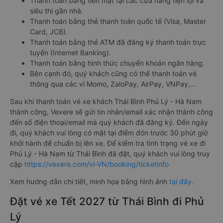
Thanh toán bằng tiền mặt tại các cửa hàng tiện lợi và
siêu thị gần nhà.
Thanh toán bằng thẻ thanh toán quốc tế (Visa, Master
Card, JCB).
Thanh toán bằng thẻ ATM đã đăng ký thanh toán trực
tuyến (Internet Banking).
Thanh toán bằng hình thức chuyển khoản ngân hàng.
Bên cạnh đó, quý khách cũng có thể thanh toán vé
thông qua các ví Momo, ZaloPay, AirPay, VNPay,…
Sau khi thanh toán vé xe khách Thái Bình Phủ Lý - Hà Nam
thành công, Vexere sẽ gửi tin nhắn/email xác nhận thành công
đến số điện thoại/email mà quý khách đã đăng ký. Đến ngày
đi, quý khách vui lòng có mặt tại điểm đón trước 30 phút giờ
khởi hành để chuẩn bị lên xe. Để kiểm tra tình trạng vé xe đi
Phủ Lý - Hà Nam từ Thái Bình đã đặt, quý khách vui lòng truy
cập
https://vexere.com/vi-VN/booking/ticketinfo
Xem hướng dẫn chi tiết, minh họa bằng hình ảnh
tại đây.
Đặt vé xe Tết 2027 từ Thái Bình đi Phủ
Lý