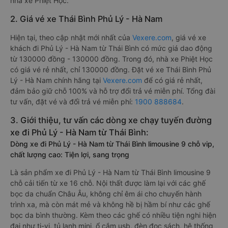
nhà xe Phiệt Học.
2. Giá vé xe Thái Bình Phủ Lý - Hà Nam
Hiện tại, theo cập nhật mới nhất của
Vexere.com
, giá vé xe
khách đi Phủ Lý - Hà Nam từ Thái Bình có mức giá dao động
từ 130000 đồng - 130000 đồng. Trong đó, nhà xe Phiệt Học
có giá vé rẻ nhất, chỉ 130000 đồng. Đặt vé xe Thái Bình Phủ
Lý - Hà Nam chính hãng tại
Vexere.com
để có giá rẻ nhất,
đảm bảo giữ chỗ 100% và hỗ trợ đổi trả vé miễn phí. Tổng đài
tư vấn, đặt vé và đổi trả vé miễn phí:
1900 888684
.
3. Giới thiệu, tư vấn các dòng xe chạy tuyến đường
xe đi Phủ Lý - Hà Nam từ Thái Bình:
Dòng xe đi Phủ Lý - Hà Nam từ Thái Bình limousine 9 chỗ vip,
chất lượng cao: Tiện lợi, sang trọng
Là sản phẩm xe đi Phủ Lý - Hà Nam từ Thái Bình limousine 9
chỗ cải tiến từ xe 16 chỗ. Nội thất được làm lại với các ghế
bọc da chuẩn Châu Âu, không chỉ êm ái cho chuyến hành
trình xa, mà còn mát mẻ và không hề bị hầm bí như các ghế
bọc da bình thường. Kèm theo các ghế có nhiều tiện nghi hiện
đại như ti-vi, tủ lạnh mini, ổ cắm usb, đèn đọc sách, hệ thống