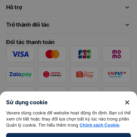
keyboard_arrow_down
Hỗ trợ
keyboard_arrow_down
Trở thành đối tác
Đối tác thanh toán
close
Sử dụng cookie
Vexere dùng cookie để website hoạt động ổn định. Bạn có thể
xem chi tiết hoặc thay đổi lựa chọn bất kỳ lúc nào trong phần
Quản lý cookie. Tìm hiểu thêm trong
Chính sách Cookie
.