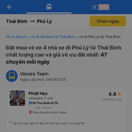
arrow_back
Tải app Vexere ngay!
Tải app Vexere
-30k
Mở app
Mở app
Nhận ưu đãi thành viên độc
-30k/ghế khi đặt vé máy bay qua
quyền
app
Thái Bình
Phủ Lý
Chọn ngày
Vé xe khách
xe đi Hà Nam từ Thái Bình
xe đi Phủ Lý từ Thái Bình
Đặt mua vé xe 4 nhà xe đi Phủ Lý từ Thái Bình
chất lượng cao và giá vé ưu đãi nhất
: 47
chuyến mỗi ngày
Vexere Team
Ngày cập nhật: 09/08/2026
Phiệt Học
4.8
Limousine 11 chỗ
(336 đánh giá)
Vũ Thư Quốc lộ 10
1 giờ 20 phút
Trạm thu phí Liêm Tuyền
So với mức giá thì đây là một lựa chọn vô cùng tốt