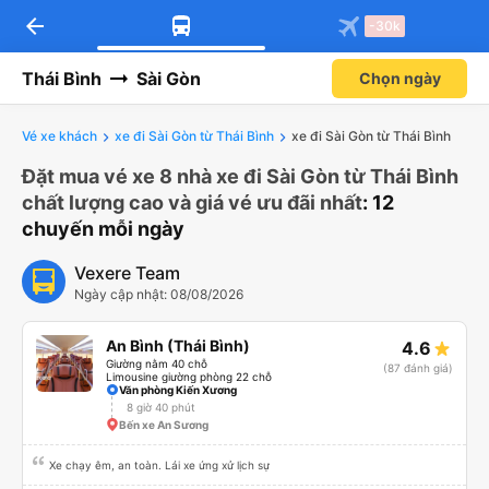
arrow_back
-30k
Thái Bình
Sài Gòn
Chọn ngày
Vé xe khách
xe đi Sài Gòn từ Thái Bình
xe đi Sài Gòn từ Thái Bình
Đặt mua vé xe 8 nhà xe đi Sài Gòn từ Thái Bình
chất lượng cao và giá vé ưu đãi nhất
: 12
chuyến mỗi ngày
Vexere Team
Ngày cập nhật: 08/08/2026
An Bình (Thái Bình)
4.6
Giường nằm 40 chỗ
(87 đánh giá)
Limousine giường phòng 22 chỗ
Văn phòng Kiến Xương
8 giờ 40 phút
Bến xe An Sương
Xe chạy êm, an toàn. Lái xe ứng xử lịch sự