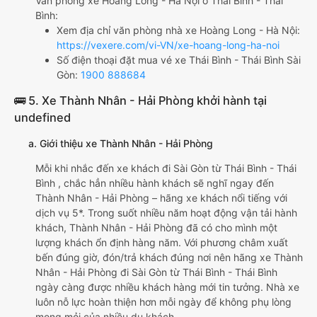
Văn phòng xe Hoàng Long - Hà Nội ở Thái Bình - Thái
Bình:
Xem địa chỉ văn phòng nhà xe Hoàng Long - Hà Nội:
https://vexere.com/vi-VN/xe-hoang-long-ha-noi
Số điện thoại đặt mua vé xe Thái Bình - Thái Bình Sài
Gòn:
1900 888684
🚌 5. Xe Thành Nhân - Hải Phòng khởi hành tại
undefined
a. Giới thiệu xe Thành Nhân - Hải Phòng
Mỗi khi nhắc đến xe khách đi Sài Gòn từ Thái Bình - Thái
Bình , chắc hẳn nhiều hành khách sẽ nghĩ ngay đến
Thành Nhân - Hải Phòng – hãng xe khách nổi tiếng với
dịch vụ 5*. Trong suốt nhiều năm hoạt động vận tải hành
khách, Thành Nhân - Hải Phòng đã có cho mình một
lượng khách ổn định hàng năm. Với phương châm xuất
bến đúng giờ, đón/trả khách đúng nơi nên hãng xe Thành
Nhân - Hải Phòng đi Sài Gòn từ Thái Bình - Thái Bình
ngày càng được nhiều khách hàng mới tin tưởng. Nhà xe
luôn nỗ lực hoàn thiện hơn mỗi ngày để không phụ lòng
mong mỏi của nhiều du khách.