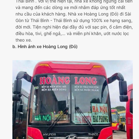
Thái Bình . Với vị thế hiện tại, nhà xe không ngừng cải tiến
và mang đến các dòng xe mới nhằm đáp ứng tốt nhất
nhu cầu của khách hàng. Nhà xe Hoàng Long (Đỏ) đi Sài
Gòn từ Thái Bình - Thái Bình sử dụng 100% xe hạng sang,
đời mới. Tiện nghi hiện đại đầy đủ với sạc pin, ổ cắm điện,
điều hòa, tivi, ghế ngả,… và miễn phí khăn, ướt nước lọc
theo xe.
b. Hình ảnh xe Hoàng Long (Đỏ)