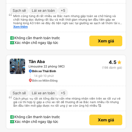
Sạch sẽ
Lái xe an toàn
+5
Mình cũng từng đi rất nhiều xe Bắc nam nhưng gặp toàn xe chở hàng và
chất hàng dọc đường rất lâu và mất thời gian nhưng lan đầu tiên gặp xe
hoàng long A3 trên xe đây đủ tiện nghi sac tại giường xe sạch sẽ thơm tài xế
lo xe thoải mái vui tính sẽ con ung hô nhe
Xem thêm
Không cần thanh toán trước
Xem giá
Xác nhận chỗ ngay lập tức
Tân Aba
4.5
Limousine 22 phòng (WC)
(198 đánh giá)
Bến xe Thái Bình
14 giờ 10 phút
Bến xe Miền Đông
Sạch sẽ
Lái xe an toàn
+5
Cách phục vụ rất ok tổng đài tư vấn nhe nhàng nhân viên trên xe rất vui vẻ
giá cả thi hợp lý gặp a chủ xe rất dễ thương đi xe Bắc nam nhiều rồi nhưng
lần đầu tiên mới gặp được nx rất ung ý se còn ủng hộ nhiều 🥰
Không cần thanh toán trước
Xem giá
Xác nhận chỗ ngay lập tức