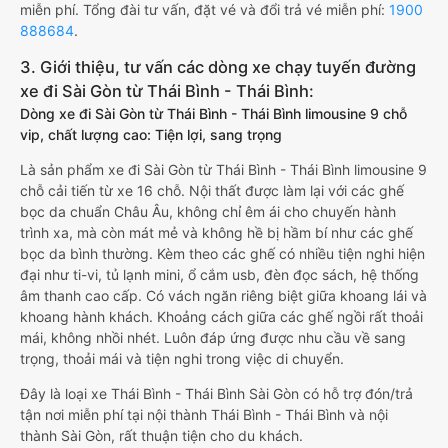
miễn phí. Tổng đài tư vấn, đặt vé và đổi trả vé miễn phí:
1900
888684
.
3. Giới thiệu, tư vấn các dòng xe chạy tuyến đường
xe đi Sài Gòn từ Thái Bình - Thái Bình:
Dòng xe đi Sài Gòn từ Thái Bình - Thái Bình limousine 9 chỗ
vip, chất lượng cao: Tiện lợi, sang trọng
Là sản phẩm xe đi Sài Gòn từ Thái Bình - Thái Bình limousine 9
chỗ cải tiến từ xe 16 chỗ. Nội thất được làm lại với các ghế
bọc da chuẩn Châu Âu, không chỉ êm ái cho chuyến hành
trình xa, mà còn mát mẻ và không hề bị hầm bí như các ghế
bọc da bình thường. Kèm theo các ghế có nhiều tiện nghi hiện
đại như ti-vi, tủ lạnh mini, ổ cắm usb, đèn đọc sách, hệ thống
âm thanh cao cấp. Có vách ngăn riêng biệt giữa khoang lái và
khoang hành khách. Khoảng cách giữa các ghế ngồi rất thoải
mái, không nhồi nhét. Luôn đáp ứng được nhu cầu về sang
trọng, thoải mái và tiện nghi trong việc di chuyển.
Đây là loại xe Thái Bình - Thái Bình Sài Gòn có hỗ trợ đón/trả
tận nơi miễn phí tại nội thành Thái Bình - Thái Bình và nội
thành Sài Gòn, rất thuận tiện cho du khách.