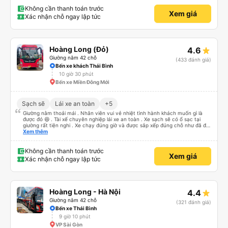
Không cần thanh toán trước
Xem giá
Xác nhận chỗ ngay lập tức
Hoàng Long (Đỏ)
4.6
Giường nằm 42 chỗ
(433 đánh giá)
Bến xe khách Thái Bình
10 giờ 30 phút
Bến xe Miền Đông Mới
Sạch sẽ
Lái xe an toàn
+5
Giường nằm thoải mái . Nhân viên vui vẻ nhiệt tình hành khách muốn gì là
được đó 😆 . Tài xế chuyên nghiệp lái xe an toàn . Xe sạch sẽ có ổ sạc tại
giường rất tiện nghi . Xe chạy đúng giờ và được sắp xếp đúng chỗ như đã đặt
. Điểm 10 cho hoàng long đỏ 👍
Xem thêm
Không cần thanh toán trước
Xem giá
Xác nhận chỗ ngay lập tức
Hoàng Long - Hà Nội
4.4
Giường nằm 42 chỗ
(321 đánh giá)
Bến xe Thái Bình
9 giờ 10 phút
VP Sài Gòn